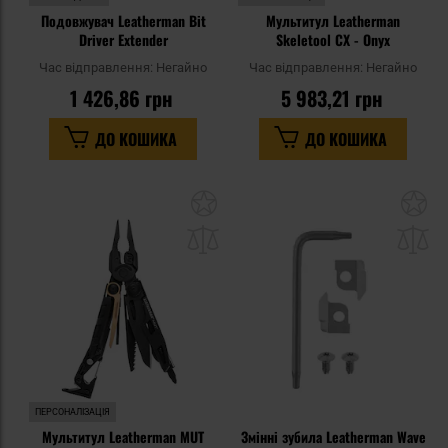
Подовжувач Leatherman Bit
Мультитул Leatherman
Driver Extender
Skeletool CX - Onyx
Час відправлення:
Негайно
Час відправлення:
Негайно
1 426,86 грн
5 983,21 грн
ДО КОШИКА
ДО КОШИКА
Додати
До
до
д
списку
сп
уподобань
уп
ПЕРСОНАЛІЗАЦІЯ
Мультитул Leatherman MUT
Змінні зубила Leatherman Wave