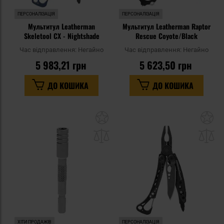
ПЕРСОНАЛІЗАЦІЯ
ПЕРСОНАЛІЗАЦІЯ
Мультитул Leatherman
Мультитул Leatherman Raptor
Skeletool CX - Nightshade
Rescue Coyote/Black
Час відправлення:
Негайно
Час відправлення:
Негайно
5 983,21 грн
5 623,50 грн
ДО КОШИКА
ДО КОШИКА
Додати
До
до
д
списку
сп
уподобань
уп
ХІТИ ПРОДАЖІВ
ПЕРСОНАЛІЗАЦІЯ