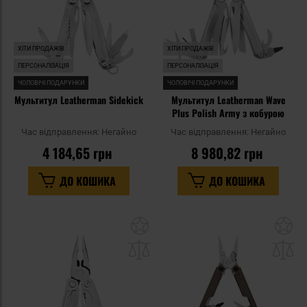
ХІТИ ПРОДАЖІВ
ХІТИ ПРОДАЖІВ
ПЕРСОНАЛІЗАЦІЯ
ПЕРСОНАЛІЗАЦІЯ
ЧОЛОВІЧІ ПОДАРУНКИ
ЧОЛОВІЧІ ПОДАРУНКИ
Мультитул Leatherman Sidekick
Мультитул Leatherman Wave
Plus Polish Army з кобурою
Час відправлення:
Негайно
Час відправлення:
Негайно
4 184,65 грн
8 980,82 грн
ДО КОШИКА
ДО КОШИКА
Додати
До
до
д
списку
сп
уподобань
уп