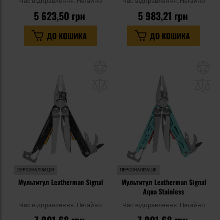
Час відправлення:
Негайно
Час відправлення:
Негайно
5 623,50 грн
5 983,21 грн
ДО КОШИКА
ДО КОШИКА
Додати
До
до
д
списку
сп
уподобань
уп
ПЕРСОНАЛІЗАЦІЯ
ПЕРСОНАЛІЗАЦІЯ
Мультитул Leatherman Signal
Мультитул Leatherman Signal
Aqua Stainless
Час відправлення:
Негайно
Час відправлення:
Негайно