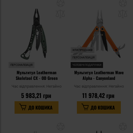
Додати
До
до
д
списку
сп
уподобань
уп
ХІТИ ПРОДАЖІВ
ПЕРСОНАЛІЗАЦІЯ
ПЕРСОНАЛІЗАЦІЯ
ЧОЛОВІЧІ ПОДАРУНКИ
Мультитул Leatherman
Мультитул Leatherman Wave
Skeletool CX - OD Green
Alpha - Canyonland
Час відправлення:
Негайно
Час відправлення:
Негайно
5 983,21 грн
11 978,42 грн
ДО КОШИКА
ДО КОШИКА
Додати
До
до
д