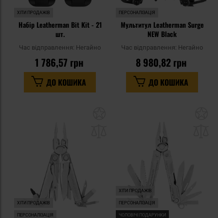
ХІТИ ПРОДАЖІВ
ПЕРСОНАЛІЗАЦІЯ
Набір Leatherman Bit Kit - 21
Мультитул Leatherman Surge
шт.
NEW Black
Час відправлення:
Негайно
Час відправлення:
Негайно
1 786,57 грн
8 980,82 грн
ДО КОШИКА
ДО КОШИКА
Додати
До
до
д
списку
сп
уподобань
уп
ХІТИ ПРОДАЖІВ
ХІТИ ПРОДАЖІВ
ПЕРСОНАЛІЗАЦІЯ
ПЕРСОНАЛІЗАЦІЯ
ЧОЛОВІЧІ ПОДАРУНКИ