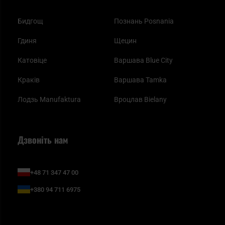
Бидгощ
Познань Posnania
Гдиня
Щецин
Катовіце
Варшава Blue City
Краків
Варшава Tamka
Лодзь Manufaktura
Вроцлав Bielany
Дзвоніть нам
+48 71 347 47 00
+380 94 711 6975