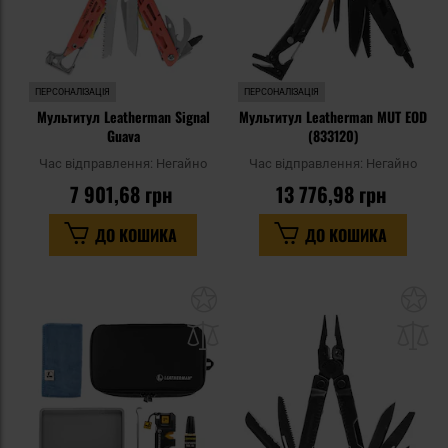
ПЕРСОНАЛІЗАЦІЯ
ПЕРСОНАЛІЗАЦІЯ
Мультитул Leatherman Signal
Мультитул Leatherman MUT EOD
Guava
(833120)
Час відправлення:
Негайно
Час відправлення:
Негайно
7 901,68 грн
13 776,98 грн
ДО КОШИКА
ДО КОШИКА
Додати
До
до
д
списку
сп
уподобань
уп