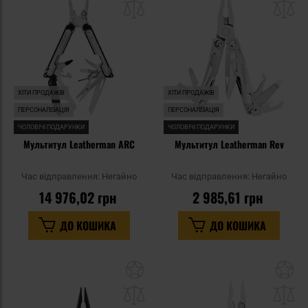
списку
сп
уподобань
уп
ХІТИ ПРОДАЖІВ
ХІТИ ПРОДАЖІВ
ПЕРСОНАЛІЗАЦІЯ
ПЕРСОНАЛІЗАЦІЯ
ЧОЛОВІЧІ ПОДАРУНКИ
ЧОЛОВІЧІ ПОДАРУНКИ
Мультитул Leatherman ARC
Мультитул Leatherman Rev
Час відправлення:
Негайно
Час відправлення:
Негайно
14 976,02 грн
2 985,61 грн
ДО КОШИКА
ДО КОШИКА
Додати
До
до
д
списку
сп