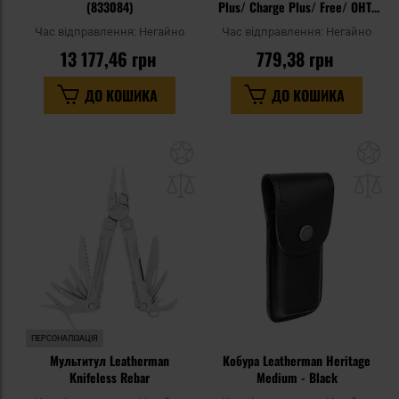
(833084)
Plus/ Charge Plus/ Free/ OHT/
Super Tool 300/ Surge/ Rebar/
Час відправлення:
Негайно
Час відправлення:
Негайно
MUT/ Signal
13 177,46 грн
779,38 грн
ДО КОШИКА
ДО КОШИКА
Додати
До
до
д
списку
сп
уподобань
уп
ПЕРСОНАЛІЗАЦІЯ
Мультитул Leatherman
Кобура Leatherman Heritage
Knifeless Rebar
Medium - Black