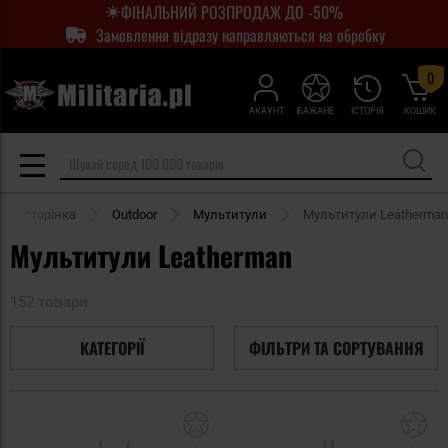
ФІНАЛЬНИЙ РОЗПРОДАЖ ДО -50%
Замовлення відразу направляються на обробку
0
АКАУНТ
БАЖАНЕ
ІСТОРІЯ
КОШИК
ня сторінка
Outdoor
Мультитули
Мультитули Leatherman
Мультитули Leatherman
152 товари
КАТЕГОРІЇ
ФІЛЬТРИ ТА СОРТУВАННЯ
Додати
До
до
д