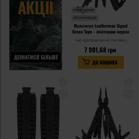
ХІТИ ПРОДАЖІВ
ПЕРСОНАЛІЗАЦІЯ
Мультитул Leatherman Signal
Green Topo - лімітована версія
Час відправлення:
Негайно
7 901,68 грн
ДО КОШИКА
Додати
До
до
д
списку
сп
уподобань
уп