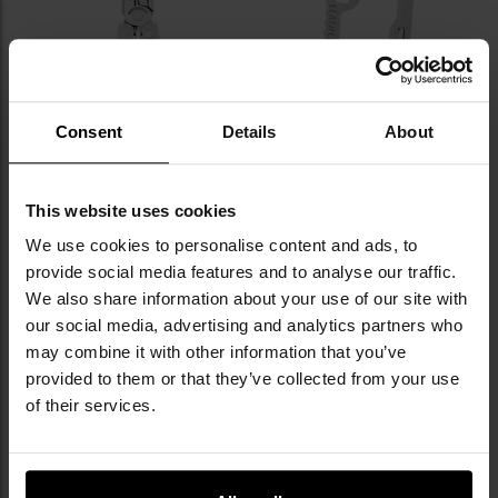
уподобань
уп
Consent
Details
About
ПЕРСОНАЛІЗАЦІЯ
Мультитул Leatherman Super
Карабін Leatherman з
This website uses cookies
Tool 300
відкривачкою для пляшок
We use cookies to personalise content and ads, to
Час відправлення:
Негайно
Час відправлення:
Негайно
provide social media features and to analyse our traffic.
6 342,93 грн
467,63 грн
We also share information about your use of our site with
our social media, advertising and analytics partners who
ДО КОШИКА
ДО КОШИКА
may combine it with other information that you’ve
provided to them or that they’ve collected from your use
Додати
До
of their services.
до
д
списку
сп
уподобань
уп