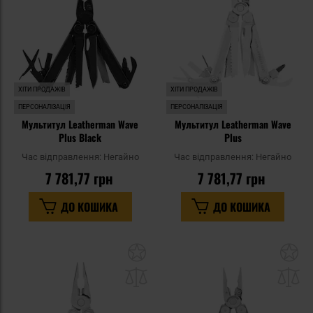
уподобань
уп
ХІТИ ПРОДАЖІВ
ХІТИ ПРОДАЖІВ
ПЕРСОНАЛІЗАЦІЯ
ПЕРСОНАЛІЗАЦІЯ
Мультитул Leatherman Wave
Мультитул Leatherman Wave
Plus Black
Plus
Час відправлення:
Негайно
Час відправлення:
Негайно
7 781,77 грн
7 781,77 грн
ДО КОШИКА
ДО КОШИКА
Додати
До
до
д
списку
сп
уподобань
уп