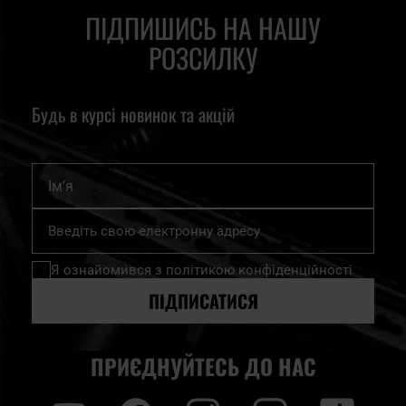
ПІДПИШИСЬ НА НАШУ
РОЗСИЛКУ
Будь в курсі новинок та акцій
Ім'я
Підпишіться
на
нашу
Я ознайомився з
політикою конфіденційності
розсилку
новин:
ПІДПИСАТИСЯ
ПРИЄДНУЙТЕСЬ ДО НАС