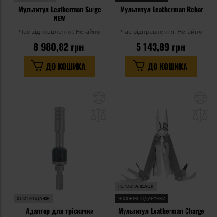
Мультитул Leatherman Surge
Мультитул Leatherman Rebar
NEW
Час відправлення:
Негайно
Час відправлення:
Негайно
8 980,82 грн
5 143,89 грн
ДО КОШИКА
ДО КОШИКА
Додати
До
до
д
списку
сп
уподобань
уп
ПЕРСОНАЛІЗАЦІЯ
ХІТИ ПРОДАЖІВ
ЧОЛОВІЧІ ПОДАРУНКИ
Адаптер для тріскачки
Мультитул Leatherman Charge