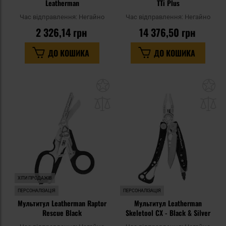
Leatherman
TTi Plus
Час відправлення:
Негайно
Час відправлення:
Негайно
2 326,14 грн
14 376,50 грн
ДО КОШИКА
ДО КОШИКА
Додати
До
до
д
списку
сп
уподобань
уп
ХІТИ ПРОДАЖІВ
ПЕРСОНАЛІЗАЦІЯ
ПЕРСОНАЛІЗАЦІЯ
Мультитул Leatherman Raptor
Мультитул Leatherman
Rescue Black
Skeletool CX - Black & Silver