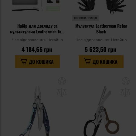
ПЕРСОНАЛІЗАЦІЯ
Набір для догляду за
Мультитул Leatherman Rebar
мультитулами Leatherman Tool
Black
Maintenance Kit - Black
Час відправлення:
Негайно
Час відправлення:
Негайно
4 184,65 грн
5 623,50 грн
ДО КОШИКА
ДО КОШИКА
Додати
До
до
д
списку
сп
уподобань
уп