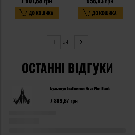
7 901,68 грн
958,63 грн
ДО КОШИКА
ДО КОШИКА
з 4
Сторінка
Наступне
ОСТАННІ ВІДГУКИ
Мультитул Leatherman Wave Plus Black
7 809,87 грн