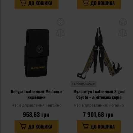
ДО КОШИКА
ДО КОШИКА
Додати
До
до
д
списку
сп
уподобань
уп
ПЕРСОНАЛІЗАЦІЯ
Кобура Leatherman Medium з
Мультитул Leatherman Signal
кишенями
Coyote - лімітована серія
Час відправлення:
Негайно
Час відправлення:
Негайно
958,63 грн
7 901,68 грн
ДО КОШИКА
ДО КОШИКА