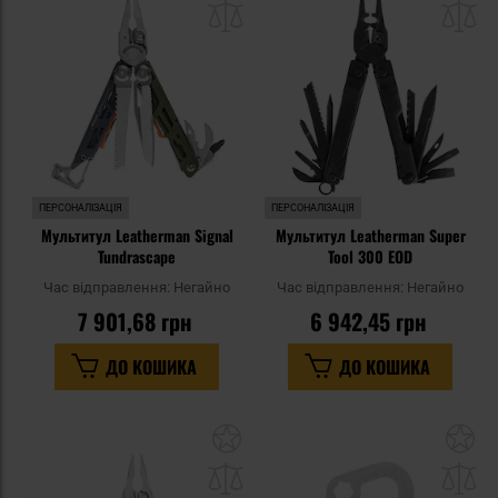
списку
сп
уподобань
уп
ПЕРСОНАЛІЗАЦІЯ
ПЕРСОНАЛІЗАЦІЯ
Мультитул Leatherman Signal
Мультитул Leatherman Super
Tundrascape
Tool 300 EOD
Час відправлення:
Негайно
Час відправлення:
Негайно
7 901,68 грн
6 942,45 грн
ДО КОШИКА
ДО КОШИКА
Додати
До
до
д
списку
сп