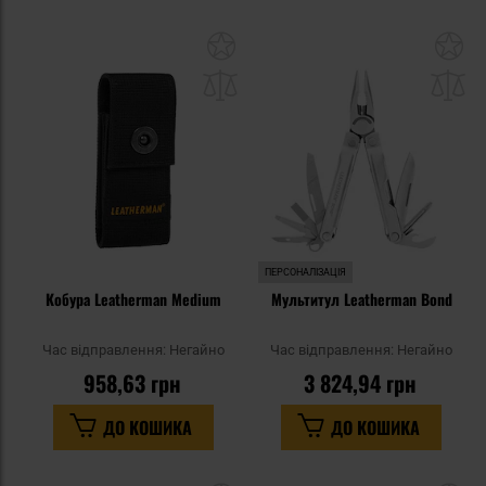
Додати
До
до
д
списку
сп
уподобань
уп
ПЕРСОНАЛІЗАЦІЯ
Кобура Leatherman Medium
Мультитул Leatherman Bond
Час відправлення:
Негайно
Час відправлення:
Негайно
958,63 грн
3 824,94 грн
ДО КОШИКА
ДО КОШИКА