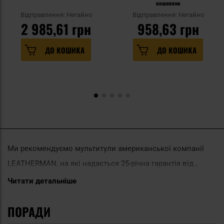
кишенями
Відправлення: Негайно
Відправлення: Негайно
2 985,61 грн
958,63 грн
ДО КОШИКА
ДО КОШИКА
Ми рекомендуємо мультитули американської компанії
LEATHERMAN, на які надається 25-річна гарантія від
виробника. Широкий вибір, найвища якість, надійність і
Читати детальніше
функціональність. Ви неодмінно знайдете тут щось для
ПОРАДИ
себе!