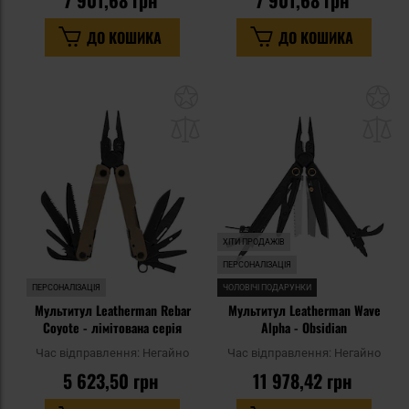
7 901,68 грн
7 901,68 грн
ДО КОШИКА
ДО КОШИКА
Додати
До
до
д
списку
сп
уподобань
уп
ХІТИ ПРОДАЖІВ
ПЕРСОНАЛІЗАЦІЯ
ПЕРСОНАЛІЗАЦІЯ
ЧОЛОВІЧІ ПОДАРУНКИ
Мультитул Leatherman Rebar
Мультитул Leatherman Wave
Coyote - лімітована серія
Alpha - Obsidian
Час відправлення:
Негайно
Час відправлення:
Негайно
5 623,50 грн
11 978,42 грн