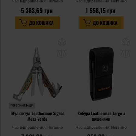
Час відправлення:
Негайно
Час відправлення:
Негайно
5 383,69 грн
1 558,15 грн
ДО КОШИКА
ДО КОШИКА
Додати
До
до
д
списку
сп
уподобань
уп
ПЕРСОНАЛІЗАЦІЯ
Мультитул Leatherman Signal
Кобура Leatherman Large з
Mesa Verde
кишенями
Час відправлення:
Негайно
Час відправлення:
Негайно