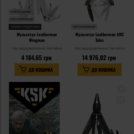
ХІТИ ПРОДАЖІВ
ПЕРСОНАЛІЗАЦІЯ
ЧОЛОВІЧІ ПОДАРУНКИ
ПЕРСОНАЛІЗАЦІЯ
Мультитул Leatherman
Мультитул Leatherman ARC
Wingman
Talos
Час відправлення:
Негайно
Час відправлення:
Негайно
4 184,65 грн
14 976,02 грн
ДО КОШИКА
ДО КОШИКА
До
до
спи
уп