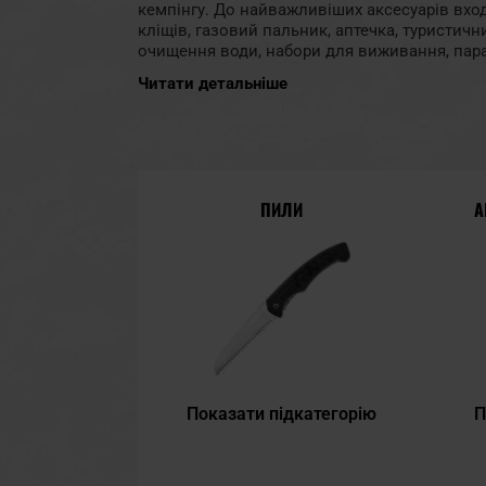
кемпінгу. До найважливіших аксесуарів входя
кліщів, газовий пальник, аптечка, туристичн
очищення води, набори для виживання, пар
кресала.
Читати детальніше
ПИЛИ
А
Показати підкатегорію
П