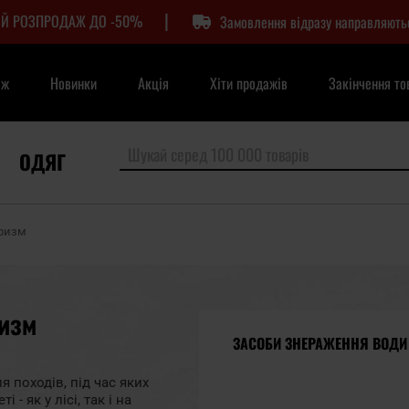
|
Й РОЗПРОДАЖ ДО -50%
Замовлення відразу направляють
аж
Новинки
Акція
Хіти продажів
Закінчення то
ОДЯГ
уризм
изм
ЗАСОБИ ЗНЕРАЖЕННЯ ВОДИ
я походів, під час яких
- як у лісі, так і на