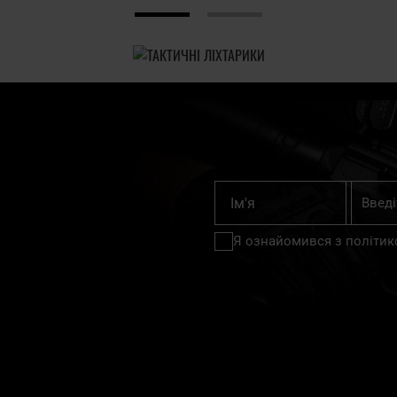
Підпишіт
Ім'я
на
нашу
Я ознайомився з
політик
розсилку
новин: