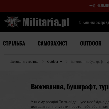
ФІНАЛЬНИ
Фінальний розпрод
СТРІЛЬБА
САМОЗАХИСТ
OUTDOOR
Домашня сторінка
Outdoor
Виживання, бушкрафт, т
Виживання, бушкрафт, тур
У цьому розділі Ти знайдеш усе необхідне дл
доводиться ночувати просто неба або в наметі 