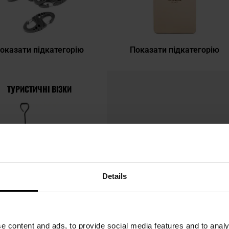
оказати підкатегорію
Показати підкатегорію
ТУРИСТИЧНІ ВІЗКИ
Details
e content and ads, to provide social media features and to analy