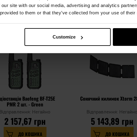
 our site with our social media, advertising and analytics partn
 provided to them or that they’ve collected from your use of their
ПОПУЛЯРНІ ТОВАРИ
Customize
діостанція Baofeng BF-T25E
Сонячний килимок Xtorm 2
PMR 2 шт. - Green
Відправлення: Негайно
Відправлення: Негайн
2 157,67 грн
5 143,89 грн
ДО КОШИКА
ДО КОШИКА