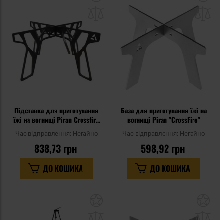
до
д
списку
сп
уподобань
уп
Підставка для приготування
База для приготування їжі на
їжі на вогнищі Piran Crossfire
вогнищі Piran "CrossFire"
Ultra
Час відправлення:
Негайно
Час відправлення:
Негайно
838,73 грн
598,92 грн
ДО КОШИКА
ДО КОШИКА
Додати
До
до
д