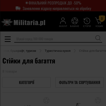
ФІНАЛЬНИЙ РОЗПРОДАЖ ДО -50%
Замовлення відразу направляються на обробку
0
АКАУНТ
БАЖАНЕ
ІСТОРІЯ
КОШИК
вання, бушкрафт, туризм
Туристична кухня
Стійки для багаття
Стійки для багаття
8 товари
КАТЕГОРІЇ
ФІЛЬТРИ ТА СОРТУВАННЯ
Додати
До
до
д