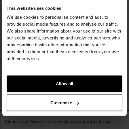
Фіксатор MFH для триноги
This website uses cookies
599,40 грн
We use cookies to personalise content and ads, to
provide social media features and to analyse our traffic.
We also share information about your use of our site with
our social media, advertising and analytics partners who
may combine it with other information that you’ve
provided to them or that they’ve collected from your use
of their services.
Allow all
Customize
Тринога для багаття - це спеціальна конструкція, що