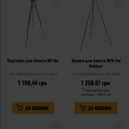
списку
сп
уподобань
уп
Підставка для багаття Mil-Tec
Тринога для багаття MFH Fox
Outdoor
Час відправлення:
Негайно
Час відправлення:
Негайно
1 198,44 грн
1 258,87 грн
Рекомендована ціна
виробника
1 438,73 грн
ДО КОШИКА
ДО КОШИКА
Додати
До