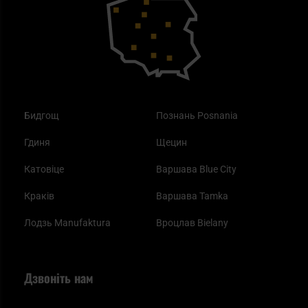
Купони на знижку
Одяг
Найкращі спальні мішки на осінь
Бидгощ
Познань Posnania
Гдиня
Щецин
Катовіце
Варшава Blue City
Краків
Варшава Tamka
Лодзь Manufaktura
Вроцлав Bielany
Дзвоніть нам