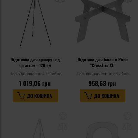
списку
сп
уподобань
уп
Підставка для трагару над
Підстава для багаття Piran
багаттям - 120 см
"CrossFire XL"
Час відправлення:
Негайно
Час відправлення:
Негайно
1 019,06 грн
958,63 грн
ДО КОШИКА
ДО КОШИКА
Додати
До
до
д
списку
сп
уподобань
уп