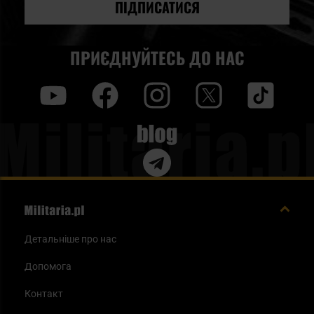
новин:
ПІДПИСАТИСЯ
ПРИЄДНУЙТЕСЬ ДО НАС
y
f
i
t
tt
Blog
Детальніше про нас
Допомога
Контакт