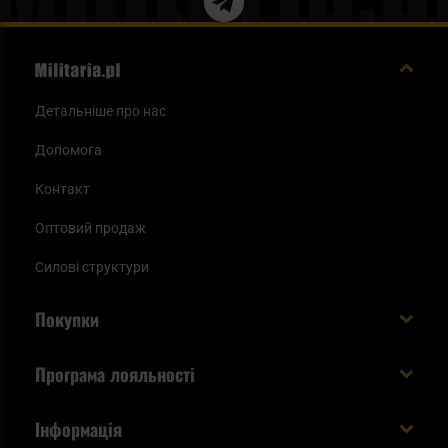
Детальніше про нас
Допомога
Контакт
Оптовий продаж
Силові структури
Покупки
Доставляємо в Україну!
Програма лояльності
Вартість і час доставки
Що ви отримуєте з акаунтом KSK
Інформація
Способи оплати