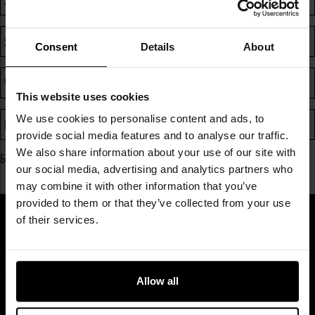
Як я можу повернути замовлення?
Як я можу перевірити термін доставки?
Consent
Details
About
Чи можу я оформити замовлення по телефону?
This website uses cookies
We use cookies to personalise content and ads, to
Перевірте дані компанії
provide social media features and to analyse our traffic.
We also share information about your use of our site with
Більше запитань та відповідей можна знайти в розділі
Допомога
.
our social media, advertising and analytics partners who
may combine it with other information that you’ve
provided to them or that they’ve collected from your use
of their services.
ПІДПИШИСЬ НА НАШУ
РОЗСИЛКУ
Allow all