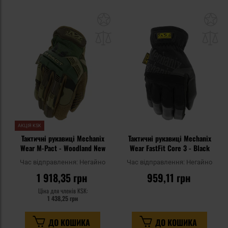
Додати
До
до
д
списку
сп
уподобань
уп
АКЦІЯ KSK
Тактичні рукавиці Mechanix
Тактичні рукавиці Mechanix
Wear M-Pact - Woodland New
Wear FastFit Core 3 - Black
Час відправлення:
Негайно
Час відправлення:
Негайно
1 918,35 грн
959,11 грн
Ціна для членів KSK:
1 438,25 грн
ДО КОШИКА
ДО КОШИКА