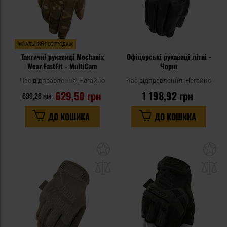
ФІНАЛЬНИЙ РОЗПРОДАЖ
Тактичні рукавиці Mechanix
Офіцерські рукавиці літні -
Wear FastFit - MultiCam
Чорні
Час відправлення:
Негайно
Час відправлення:
Негайно
629,50 грн
1 198,92 грн
899,28 грн
ДО КОШИКА
ДО КОШИКА
Додати
До
до
д
списку
сп
уподобань
уп