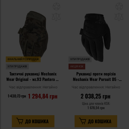
Додати
До
до
д
списку
сп
уподобань
уп
ФІНАЛЬНИЙ РОЗПРОДАЖ
ХІТИ ПРОДАЖІВ
ХІТИ ПРОДАЖІВ
АКЦІЯ KSK
Тактичні рукавиці Mechanix
Рукавиці проти порізів
Wear Original - wz.93 Pantera PL
Mechanix Wear Pursuit D5 -
Woodland
Black
Час відправлення:
Негайно
Час відправлення:
Негайно
1 294,84 грн
2 038,25 грн
1 438,73 грн
Ціна для членів KSK:
1 678,54 грн
ДО КОШИКА
ДО КОШИКА