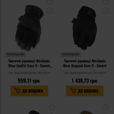
Додати
До
до
д
списку
сп
уподобань
уп
ХІТИ ПРОДАЖІВ
ХІТИ ПРОДАЖІВ
Тактичні рукавиці Mechanix
Тактичні рукавиці Mechanix
Wear FastFit Core 3 - Covert
Wear Original Core 3 - Covert
Black
Час відправлення:
Негайно
Час відправлення:
Негайно
959,11 грн
1 438,73 грн
ДО КОШИКА
ДО КОШИКА
Додати
До
до
д