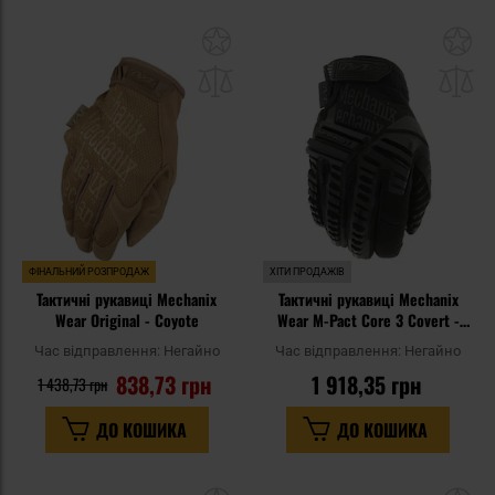
Додати
До
до
д
списку
сп
уподобань
уп
ФІНАЛЬНИЙ РОЗПРОДАЖ
ХІТИ ПРОДАЖІВ
Тактичні рукавиці Mechanix
Тактичні рукавиці Mechanix
Wear Original - Coyote
Wear M-Pact Core 3 Covert -
Black
Час відправлення:
Негайно
Час відправлення:
Негайно
838,73 грн
1 918,35 грн
1 438,73 грн
ДО КОШИКА
ДО КОШИКА