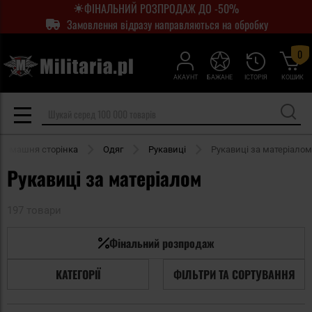
ФІНАЛЬНИЙ РОЗПРОДАЖ ДО -50%
Замовлення відразу направляються на обробку
0
АКАУНТ
БАЖАНЕ
ІСТОРІЯ
КОШИК
Домашня сторінка
Одяг
Рукавиці
Рукавиці за матеріалом
Рукавиці за матеріалом
197 товари
Фінальний розпродаж
КАТЕГОРІЇ
ФІЛЬТРИ ТА СОРТУВАННЯ