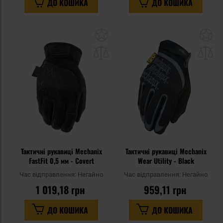
ДО КОШИКА
ДО КОШИКА
Додати
До
до
д
списку
сп
уподобань
уп
Тактичні рукавиці Mechanix
Тактичні рукавиці Mechanix
FastFit 0,5 мм - Covert
Wear Utility - Black
Час відправлення:
Негайно
Час відправлення:
Негайно
1 019,18 грн
959,11 грн
ДО КОШИКА
ДО КОШИКА