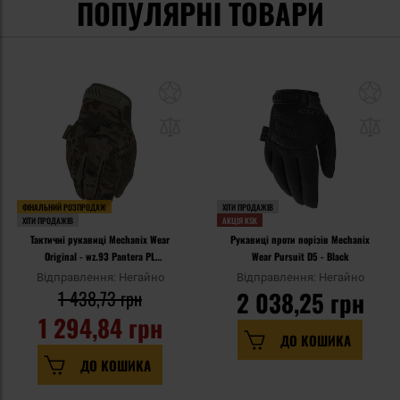
ПОПУЛЯРНІ ТОВАРИ
ФІНАЛЬНИЙ РОЗПРОДАЖ
ХІТИ ПРОДАЖІВ
ХІТИ ПРОДАЖІВ
АКЦІЯ KSK
Тактичні рукавиці Mechanix Wear
Рукавиці проти порізів Mechanix
Original - wz.93 Pantera PL
Wear Pursuit D5 - Black
Woodland
Відправлення: Негайно
Відправлення: Негайно
1 438,73 грн
2 038,25 грн
1 294,84 грн
ДО КОШИКА
ДО КОШИКА