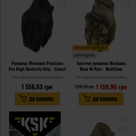
списку
сп
уподобань
уп
ФІНАЛЬНИЙ РОЗПРОДАЖ
ХІТИ ПРОДАЖІВ
Рукавиці Mechanix Precision
Тактичні рукавиці Mechanix
Pro High-Dexterity Grip - Covert
Wear M-Pact - MultiCam
Час відправлення:
Негайно
Час відправлення:
Негайно
1 558,63 грн
1 150,96 грн
1 918,35 грн
ДО КОШИКА
ДО КОШИКА
До
до
спи