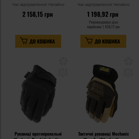
Час відправлення:
Негайно
Час відправлення:
Негайно
2 158,15 грн
1 198,92 грн
Рекомендована ціна
виробника
1 438,73 грн
ДО КОШИКА
ДО КОШИКА
Додати
До
до
д
списку
сп
уподобань
уп
Рукавиці протипрокольні
Тактичні рукавиці Mechanix