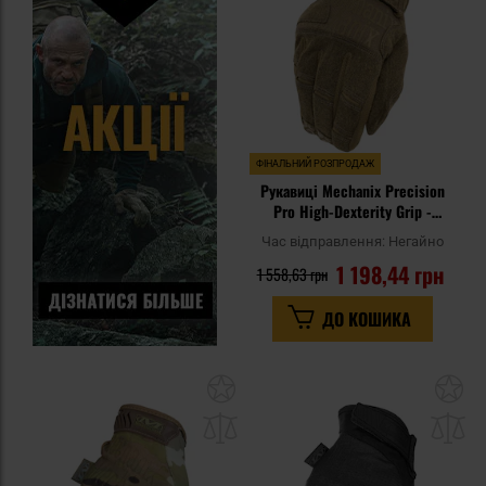
уп
ФІНАЛЬНИЙ РОЗПРОДАЖ
Рукавиці Mechanix Precision
Pro High-Dexterity Grip -
Coyote
Час відправлення:
Негайно
1 198,44 грн
1 558,63 грн
ДО КОШИКА
Додати
До
до
д
списку
сп
уподобань
уп