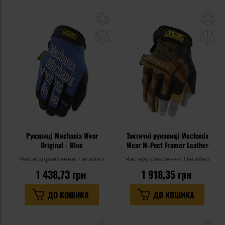
Додати
До
до
д
списку
сп
уподобань
уп
Рукавиці Mechanix Wear
Тактичні рукавиці Mechanix
Original - Blue
Wear M-Pact Framer Leather
Час відправлення:
Негайно
Час відправлення:
Негайно
1 438,73 грн
1 918,35 грн
ДО КОШИКА
ДО КОШИКА