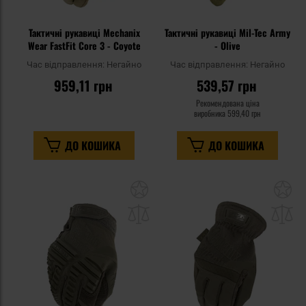
Тактичні рукавиці Mechanix
Тактичні рукавиці Mil-Tec Army
Wear FastFit Core 3 - Coyote
- Olive
Час відправлення:
Негайно
Час відправлення:
Негайно
959,11 грн
539,57 грн
Рекомендована ціна
виробника
599,40 грн
ДО КОШИКА
ДО КОШИКА
Додати
До
до
д
списку
сп
уподобань
уп