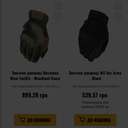
Додати
До
до
д
списку
сп
уподобань
уп
Тактичні рукавиці Mechanix
Тактичні рукавиці Mil-Tec Army
Wear FastFit - Woodland Camo
- Black
Час відправлення:
Негайно
Час відправлення:
Негайно
899,28 грн
539,57 грн
Рекомендована ціна
виробника
599,40 грн
ДО КОШИКА
ДО КОШИКА