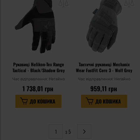
списку
сп
уподобань
уп
Рукавиці Helikon-Tex Range
Тактичні рукавиці Mechanix
Tactical - Black/Shadow Grey
Wear FastFit Core 3 - Wolf Grey
Час відправлення:
Негайно
Час відправлення:
Негайно
1 738,01 грн
959,11 грн
ДО КОШИКА
ДО КОШИКА
з 5
Сторінка
Наступне