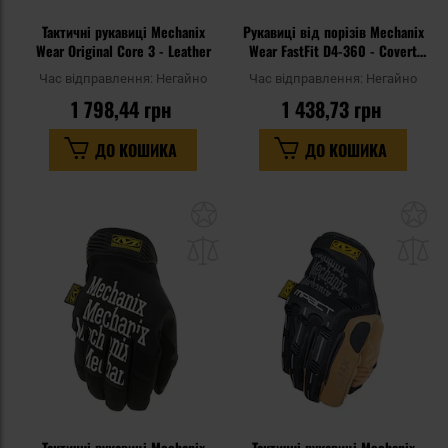
Тактичні рукавиці Mechanix
Рукавиці від порізів Mechanix
Wear Original Core 3 - Leather
Wear FastFit D4-360 - Covert
Black
Час відправлення:
Негайно
Час відправлення:
Негайно
1 798,44 грн
1 438,73 грн
ДО КОШИКА
ДО КОШИКА
Додати
До
до
д
списку
сп
уподобань
уп
Тактичні рукавиці Mechanix
Тактичні рукавиці Mechanix