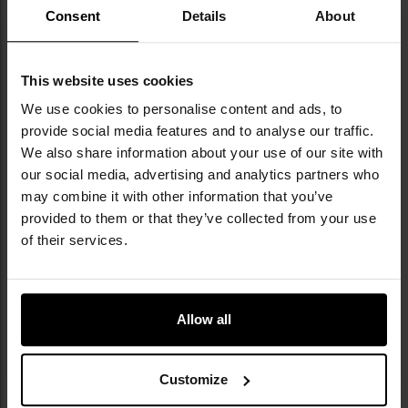
Consent
Details
About
2 158,15 грн
1 798,44 грн
ДО КОШИКА
ДО КОШИКА
This website uses cookies
We use cookies to personalise content and ads, to
Додати
До
provide social media features and to analyse our traffic.
до
д
списку
сп
We also share information about your use of our site with
уподобань
уп
our social media, advertising and analytics partners who
may combine it with other information that you’ve
provided to them or that they’ve collected from your use
of their services.
Allow all
Тактичні рукавиці Mechanix
Тактичні рукавиці Mechanix
Wear M-Pact 3 - Coyote
Wear Original - MultiCam Black
Час відправлення:
Негайно
Час відправлення:
Негайно
Customize
2 278,06 грн
1 438,73 грн