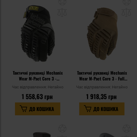
Додати
До
до
д
списку
сп
уподобань
уп
Тактичні рукавиці Mechanix
Тактичні рукавиці Mechanix
Wear M-Pact Core 3 -
Wear M-Pact Core 3 - Full
Black/Grey
Coyote
Час відправлення:
Негайно
Час відправлення:
Негайно
1 558,63 грн
1 918,35 грн
ДО КОШИКА
ДО КОШИКА
Додати
До
до
д