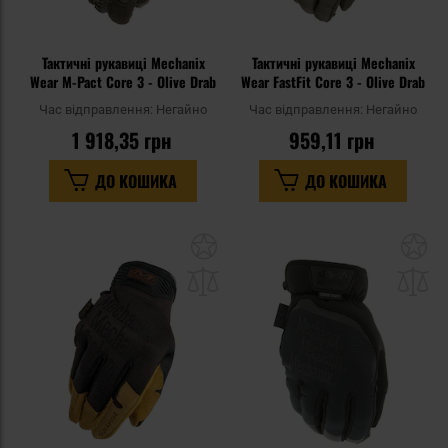
Тактичні рукавиці Mechanix
Тактичні рукавиці Mechanix
Wear M-Pact Core 3 - Olive Drab
Wear FastFit Core 3 - Olive Drab
Час відправлення:
Негайно
Час відправлення:
Негайно
1 918,35 грн
959,11 грн
ДО КОШИКА
ДО КОШИКА
Додати
До
до
д
списку
сп
уподобань
уп