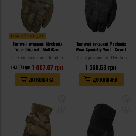
ФІНАЛЬНИЙ РОЗПРОДАЖ
Тактичні рукавиці Mechanix
Тактичні рукавиці Mechanix
Wear Original - MultiCam
Wear Specialty Vent - Covert
Час відправлення:
Негайно
Час відправлення:
Негайно
1 007,07 грн
1 558,63 грн
1 438,73 грн
ДО КОШИКА
ДО КОШИКА
Додати
До
до
д
списку
сп
уподобань
уп