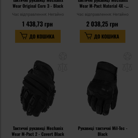
Wear Original Core 3 - Black
Wear M-Pact Material 4X -
Blk/Tan
Час відправлення:
Негайно
Час відправлення:
Негайно
1 438,73 грн
2 038,25 грн
ДО КОШИКА
ДО КОШИКА
Додати
До
до
д
списку
сп
уподобань
уп
Тактичні рукавиці Mechanix
Рукавиці тактичні Mil-Tec -
Wear M-Pact 2 - Covert Black
Black