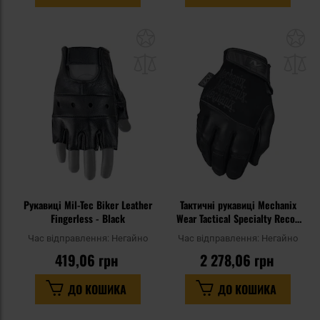
Додати
До
до
д
списку
сп
уподобань
уп
Рукавиці Mil-Tec Biker Leather
Тактичні рукавиці Mechanix
Fingerless - Black
Wear Tactical Specialty Recon
Covert
Час відправлення:
Негайно
Час відправлення:
Негайно
419,06 грн
2 278,06 грн
ДО КОШИКА
ДО КОШИКА