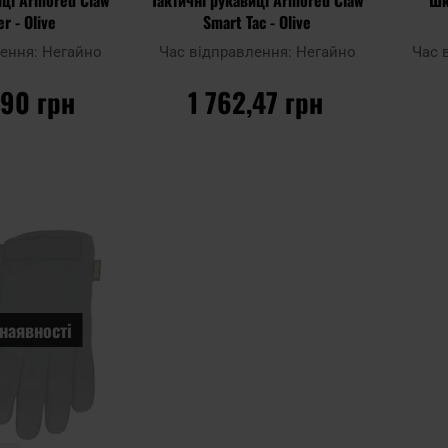
r - Olive
Smart Tac - Olive
лення:
Негайно
Час відправлення:
Негайно
Час 
,90 грн
1 762,47 грн
ОШИКА
ДО КОШИКА
Додати до
Додати 
Додати
порівняння
порівня
до
списку
уподобань
наявності