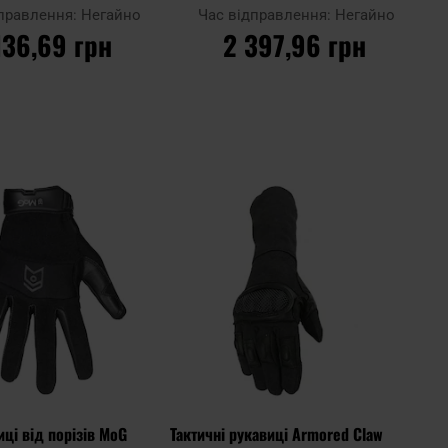
Covert
дправлення:
Негайно
Час відправлення:
Негайно
136,69 грн
2 397,96 грн
О КОШИКА
ДО КОШИКА
Додати
Додати
Додати до
до
до
порівняння
списку
списку
уподобань
уподоб
иці від порізів MoG
Тактичні рукавиці Armored Claw