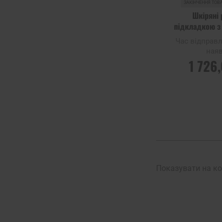
ЗАКІНЧЕННЯ ТОВ
Шкіряні 
підкладкою з 
Час відправ
наяв
1 726
ПОВІДОМИТИ
НАЯВНІСТ
Додати до
порівняння
Показувати на ко