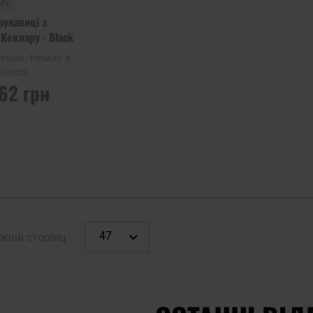
АРУ
рукавиці з
Кевлару - Black
лення:
Немає в
ності
,62 грн
 ПРО
Ь
жній сторінц