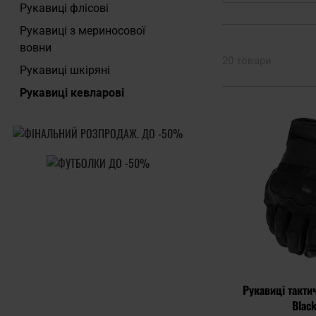
Рукавиці флісові
Рукавиці з мериносової
вовни
20 товари
Рукавиці шкіряні
Рукавиці кевларові
Рукавиці тактич
Blac