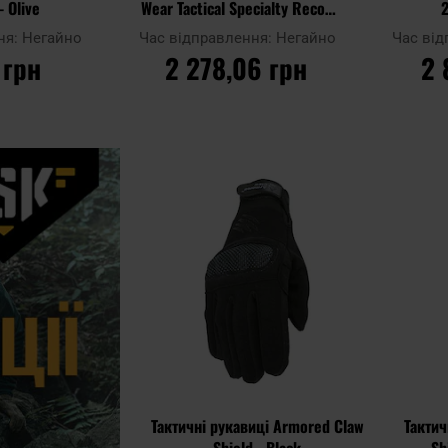
- Olive
Wear Tactical Specialty Recon
2
Covert
ня:
Негайно
Час відправлення:
Негайно
Час ві
 грн
2 278,06 грн
2 
ИКА
ДО КОШИКА
Д
Додати
Додати до
Додати до
до
порівняння
порівняння
списку
уподобан
Тактичні рукавиці Armored Claw
Тактич
Shield - Black
Sh