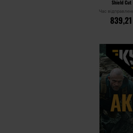
Shield Cut 
Час відправлен
839,21
ДО КОШ
Додати до
порівняння