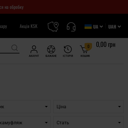
ся на обробку
вару
Акція KSK
UA
UAH
0,00 грн
0
АКАУНТ
БАЖАНЕ
ІСТОРІЯ
КОШИК
ик
Ціна
/ камуфляж
Cтать