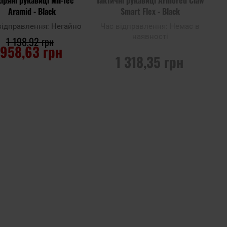
Aramid - Black
Smart Flex - Black
відправлення:
Негайно
Час відправлення:
Немає в
наявності
1 198,92 грн
958,63 грн
1 318,35 грн
ДО КОШИКА
ПОВІДОМИТИ ПРО
НАЯВНІСТЬ
до
ння
Додати до
порівняння