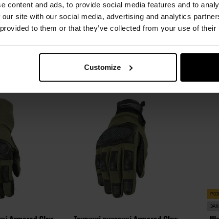
e content and ads, to provide social media features and to analy
лення:
Негайно
Час відправлення:
Негайно
Час 
 our site with our social media, advertising and analytics partn
21 грн
959,11 грн
 provided to them or that they’ve collected from your use of their
Рекомен
ОШИКА
ДО КОШИКА
Customize
Додати
Додати
Додати до
Додати 
до
до
порівняння
порівня
списку
списку
уподобань
уподобан
РО
ЗАК
иці Armored Claw
Тактичні рукавиці Armored Claw
Шк