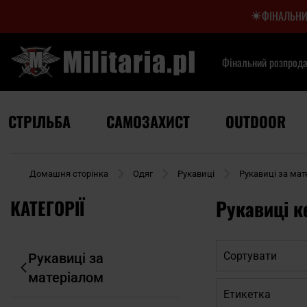
ФІНАЛЬНИ
Фінальний розпрод
СТРІЛЬБА
САМОЗАХИСТ
OUTDOOR
Домашня сторінка
Одяг
Рукавиці
Рукавиці за мат
КАТЕГОРІЇ
Рукавиці к
Сортувати
Рукавиці за
матеріалом
Етикетка