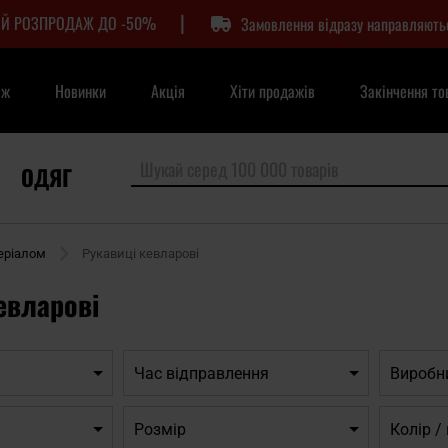
|
Й РОЗПРОДАЖ ДО -50%
Замовлення відразу направляють
аж
Новинки
Акція
Хіти продажів
Закінчення то
ОДЯГ
еріалом
Рукавиці кевларові
евларові
Час відправлення
Виробн
Розмір
Колір 