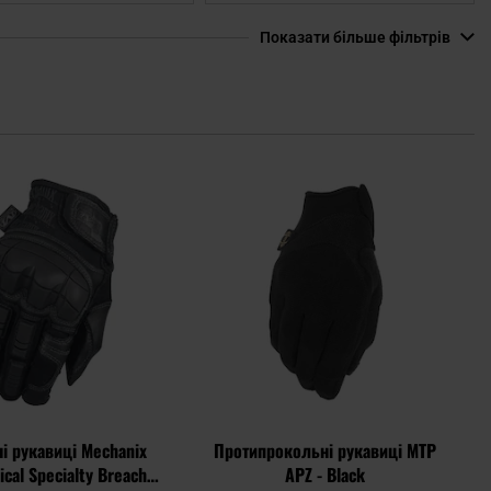
Показати більше фільтрів
Додати
Дода
до
до
списку
спис
уподобань
упод
ні рукавиці Mechanix
Протипрокольні рукавиці MTP
ical Specialty Breacher
APZ - Black