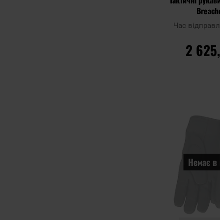
Breache
Час відправ
2 625
ДО К
Додати до
порівняння
Немає в 