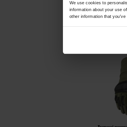
We use cookies to personalis
Час відправ
information about your use of
839,
other information that you’ve
ДО К
Додати до
порівняння
Тактичні рукав