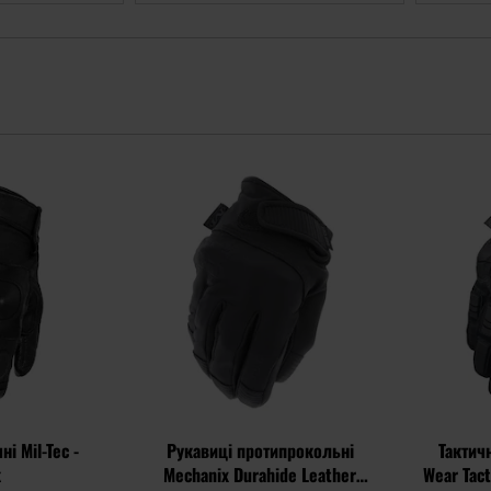
Додати
Додати
до
до
списку
списку
уподобань
уподобань
ні Mil-Tec -
Рукавиці протипрокольні
Тактич
k
Mechanix Durahide Leather
Wear Tact