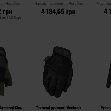
Needlestick Law Enforcement -
ня:
Негайно
Час відправлення:
Негайно
Час ві
Black
2 грн
4 184,65 грн
4 
обника
1 438,73 грн
ИКА
ДО КОШИКА
Д
Додати
Додати
Додати до
Додати до
до
до
порівняння
порівняння
списку
списку
уподобань
уподобань
 Armored Claw
Тактичні рукавиці Mechanix
Рукав