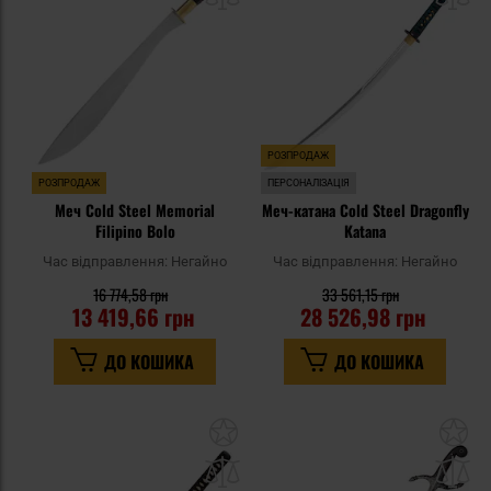
уподобань
уп
РОЗПРОДАЖ
РОЗПРОДАЖ
ПЕРСОНАЛІЗАЦІЯ
Меч Cold Steel Memorial
Меч-катана Cold Steel Dragonfly
Filipino Bolo
Katana
Час відправлення:
Негайно
Час відправлення:
Негайно
16 774,58 грн
33 561,15 грн
13 419,66 грн
28 526,98 грн
ДО КОШИКА
ДО КОШИКА
Додати
До
до
д
списку
сп