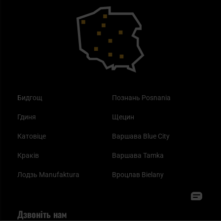
Outdoor
Як працює маска від смогу?
Купони на знижку
Одяг
Найкращі спальні мішки на осінь
Бидгощ
Познань Posnania
Гдиня
Щецин
Катовіце
Варшава Blue City
Краків
Варшава Tamka
Лодзь Manufaktura
Вроцлав Bielany
Дзвоніть нам