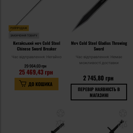
РОЗПРОДАЖ
ЗАКІНЧЕННЯ ТОВАРУ
Китайський меч Cold Steel
Меч Cold Steel Gladius Throwing
Chinese Sword Breaker
Sword
Час відправлення:
Негайно
Час відправлення:
Немає
можливості доставки
29 964,03 грн
25 469,43 грн
2 745,80 грн
ДО КОШИКА
ПЕРЕВІР НАЯВНІСТЬ В
МАГАЗИНІ
Додати
До
до
д
списку
сп
уподобань
уп