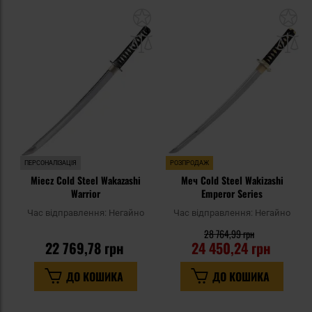
Додати
До
до
д
списку
сп
уподобань
уп
ПЕРСОНАЛІЗАЦІЯ
РОЗПРОДАЖ
Miecz Cold Steel Wakazashi
Меч Cold Steel Wakizashi
Warrior
Emperor Series
Час відправлення:
Негайно
Час відправлення:
Негайно
28 764,99 грн
22 769,78 грн
24 450,24 грн
ДО КОШИКА
ДО КОШИКА