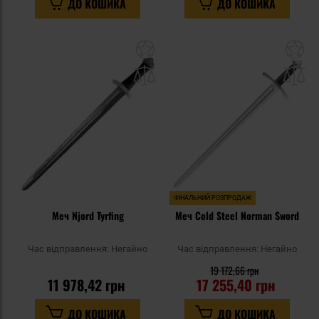
ДО КОШИКА
ДО КОШИКА
Додати
До
до
д
списку
сп
уподобань
уп
ФІНАЛЬНИЙ РОЗПРОДАЖ
Меч Njord Tyrfing
Меч Cold Steel Norman Sword
Час відправлення:
Негайно
Час відправлення:
Негайно
19 172,66 грн
11 978,42 грн
17 255,40 грн
ДО КОШИКА
ДО КОШИКА