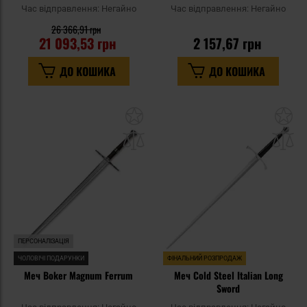
Час відправлення:
Негайно
Час відправлення:
Негайно
26 366,91 грн
21 093,53 грн
2 157,67 грн
ДО КОШИКА
ДО КОШИКА
Додати
До
до
д
списку
сп
уподобань
уп
ПЕРСОНАЛІЗАЦІЯ
ЧОЛОВІЧІ ПОДАРУНКИ
ФІНАЛЬНИЙ РОЗПРОДАЖ
Меч Boker Magnum Ferrum
Меч Cold Steel Italian Long
Sword