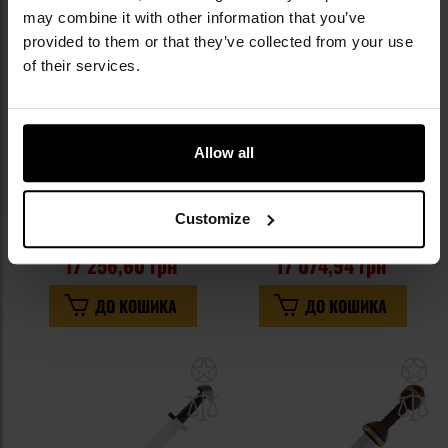
may combine it with other information that you’ve
provided to them or that they’ve collected from your use
of their services.
РОЗПРОДАЖ
РОЗПРОДАЖ
ПЕРСОНАЛІЗАЦІЯ
Allow all
Меч Cold Steel Gim Sword
Меч вікінгів Cold Steel
Час відправлення:
Негайно
Час відправлення:
Негайно
Customize
21 570,74 грн
17 973,62 грн
17 256,60 грн
17 074,94 грн
ДО КОШИКА
ДО КОШИКА
Додати
До
до
д
списку
сп
уподобань
уп