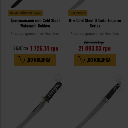
ФІНАЛЬНИЙ РОЗПРОДАЖ
РОЗПРОДАЖ
Тренувальний меч Cold Steel
Ніж Cold Steel O Tanto Emperor
Wakazashi Bokken
Series
Час відправлення:
Негайно
Час відправлення:
Негайно
26 366,91 грн
1 726,14 грн
21 093,53 грн
1 917,87 грн
ДО КОШИКА
ДО КОШИКА
Додати
До
до
д
списку
сп
уподобань
уп