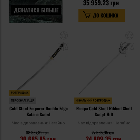
35 959,23 грн
ДО КОШИКА
Додати
До
до
д
списку
сп
уподобань
уп
РОЗПРОДАЖ
ПЕРСОНАЛІЗАЦІЯ
ФІНАЛЬНИЙ РОЗПРОДАЖ
Cold Steel Emperor Double Edge
Рапіра Cold Steel Ribbed Shell
Katana Sword
Swept Hilt
Час відправлення:
Негайно
Час відправлення:
Негайно
38 357,32 грн
27 565,95 грн
30 685,85 грн
24 809,35 грн