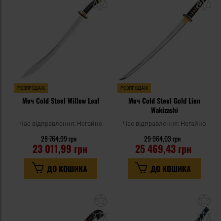
списку
сп
уподобань
уп
РОЗПРОДАЖ
РОЗПРОДАЖ
Меч Cold Steel Willow Leaf
Меч Cold Steel Gold Lion
Wakizashi
Час відправлення:
Негайно
Час відправлення:
Негайно
28 764,99 грн
29 964,03 грн
23 011,99 грн
25 469,43 грн
ДО КОШИКА
ДО КОШИКА
Додати
До
до
д
списку
сп