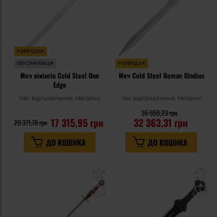
РОЗПРОДАЖ
ПЕРСОНАЛІЗАЦІЯ
РОЗПРОДАЖ
Меч вікінгів Cold Steel One
Меч Cold Steel Roman Gladius
Edge
Час відправлення:
Негайно
Час відправлення:
Негайно
35 959,23 грн
17 315,95 грн
32 363,31 грн
20 371,70 грн
ДО КОШИКА
ДО КОШИКА
Додати
До
до
д
списку
сп
уподобань
уп