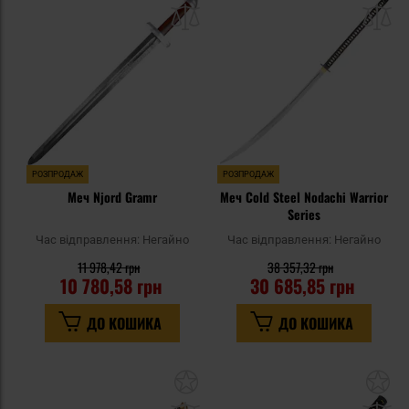
до
д
списку
сп
уподобань
уп
РОЗПРОДАЖ
РОЗПРОДАЖ
Меч Njord Gramr
Меч Cold Steel Nodachi Warrior
Series
Час відправлення:
Негайно
Час відправлення:
Негайно
11 978,42 грн
38 357,32 грн
10 780,58 грн
30 685,85 грн
ДО КОШИКА
ДО КОШИКА
Додати
До
до
д