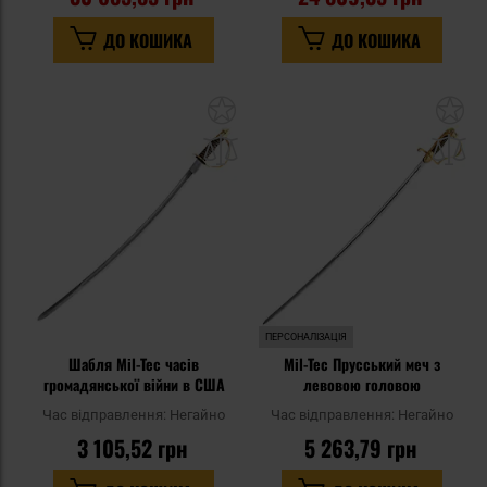
ДО КОШИКА
ДО КОШИКА
Додати
До
до
д
списку
сп
уподобань
уп
ПЕРСОНАЛІЗАЦІЯ
Шабля Mil-Tec часів
Mil-Tec Прусський меч з
громадянської війни в США
левовою головою
Час відправлення:
Негайно
Час відправлення:
Негайно
3 105,52 грн
5 263,79 грн