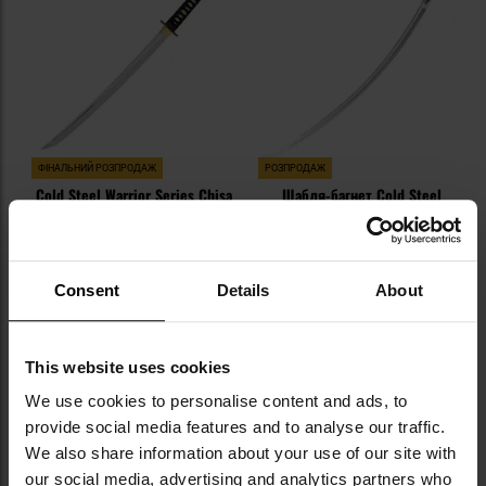
уподобань
уп
ФІНАЛЬНИЙ РОЗПРОДАЖ
РОЗПРОДАЖ
Cold Steel Warrior Series Chisa
Шабля-багнет Cold Steel
Katana Sword
Scimitar
Час відправлення:
Негайно
Час відправлення:
Негайно
21 570,74 грн
20 371,70 грн
Consent
Details
About
20 492,21 грн
16 297,36 грн
ДО КОШИКА
ДО КОШИКА
This website uses cookies
We use cookies to personalise content and ads, to
Додати
До
provide social media features and to analyse our traffic.
до
д
списку
сп
We also share information about your use of our site with
уподобань
уп
our social media, advertising and analytics partners who