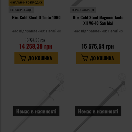
ФІНАЛЬНИЙ РОЗПРОДАЖ
ПЕРСОНАЛІЗАЦІЯ
ПЕРСОНАЛІЗАЦІЯ
Ніж Cold Steel O Tanto 1060
Ніж Cold Steel Magnum Tanto
XII VG-10 San Mai
Час відправлення:
Негайно
Час відправлення:
Негайно
16 774,58 грн
14 258,39 грн
15 575,54 грн
ДО КОШИКА
ДО КОШИКА
Додати
До
до
д
списку
сп
уподобань
уп
Немає в наявності
Немає в наявності