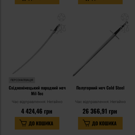
Додати
До
до
д
списку
сп
уподобань
уп
ПЕРСОНАЛІЗАЦІЯ
Східнонімецький парадний меч
Полуторний меч Cold Steel
Mil-Tec
Час відправлення:
Негайно
Час відправлення:
Негайно
4 424,46 грн
26 366,91 грн
ДО КОШИКА
ДО КОШИКА