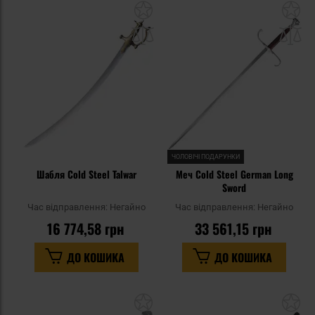
Додати
До
до
д
списку
сп
уподобань
уп
ЧОЛОВІЧІ ПОДАРУНКИ
Шабля Cold Steel Talwar
Меч Cold Steel German Long
Sword
Час відправлення:
Негайно
Час відправлення:
Негайно
16 774,58 грн
33 561,15 грн
ДО КОШИКА
ДО КОШИКА
Додати
До