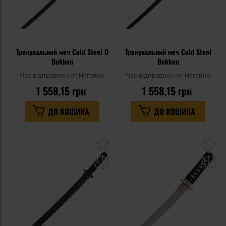
Тренувальний меч Cold Steel O
Тренувальний меч Cold Steel
Bokken
Bokken
Час відправлення:
Негайно
Час відправлення:
Негайно
1 558,15 грн
1 558,15 грн
ДО КОШИКА
ДО КОШИКА
Додати
До
до
д
списку
сп
уподобань
уп