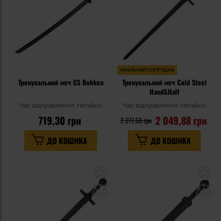
ФІНАЛЬНИЙ РОЗПРОДАЖ
Тренувальний меч GS Bokken
Тренувальний меч Cold Steel
Hand&Half
Час відправлення:
Негайно
Час відправлення:
Негайно
719,30 грн
2 049,88 грн
2 277,58 грн
ДО КОШИКА
ДО КОШИКА
Додати
До
до
д
списку
сп
уподобань
уп