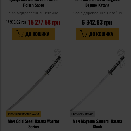
Polish Sabre
Bejuno Katana
Час відправлення:
Негайно
Час відправлення:
Негайно
15 277,58 грн
6 342,93 грн
17 973,62 грн
ДО КОШИКА
ДО КОШИКА
Додати
До
до
д
списку
сп
уподобань
уп
ФІНАЛЬНИЙ РОЗПРОДАЖ
ПЕРСОНАЛІЗАЦІЯ
Меч Cold Steel Katana Warrior
Меч Magnum Samurai Katana
Series
Black