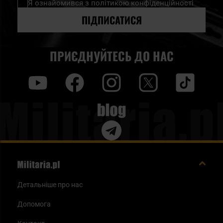
Я ознайомився з
політикою конфіденційності
розсилку
новин:
ПІДПИСАТИСЯ
ПРИЄДНУЙТЕСЬ ДО НАС
y
f
i
t
tt
Blog
Детальніше про нас
Допомога