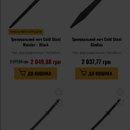
ФІНАЛЬНИЙ РОЗПРОДАЖ
Тренувальний меч Cold Steel
Тренувальний меч Cold Steel
Waister - Black
Gladius
Час відправлення:
Негайно
Час відправлення:
Негайно
2 049,88 грн
2 037,77 грн
2 277,58 грн
ДО КОШИКА
ДО КОШИКА
Додати
До
до
д
списку
сп
уподобань
уп