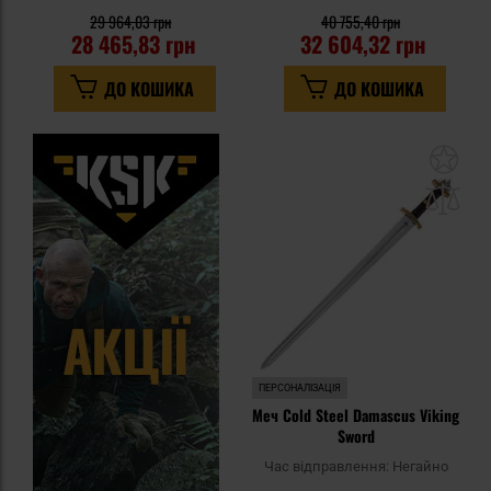
29 964,03 грн
40 755,40 грн
28 465,83 грн
32 604,32 грн
ДО КОШИКА
ДО КОШИКА
До
до
спи
уп
ПЕРСОНАЛІЗАЦІЯ
Меч Cold Steel Damascus Viking
Sword
Час відправлення:
Негайно