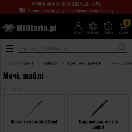
ФІНАЛЬНИЙ РОЗПРОДАЖ ДО -50%
Замовлення відразу направляються на обробку
0
АКАУНТ
БАЖАНЕ
ІСТОРІЯ
КОШИК
Домашня сторінка
Outdoor
Ножі, мечі, мачете
Мечі, шаблі
Мечі, шаблі
68 товари
Шаблі та мечі Cold Steel
Європейські мечі та
шаблі