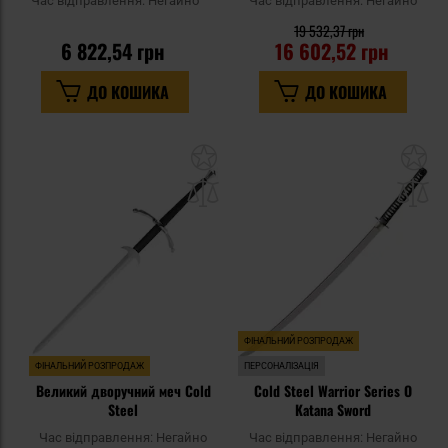
Час відправлення:
Негайно
Час відправлення:
Негайно
19 532,37 грн
6 822,54 грн
16 602,52 грн
ДО КОШИКА
ДО КОШИКА
Додати
До
до
д
списку
сп
уподобань
уп
ФІНАЛЬНИЙ РОЗПРОДАЖ
ФІНАЛЬНИЙ РОЗПРОДАЖ
ПЕРСОНАЛІЗАЦІЯ
Великий дворучний меч Cold
Cold Steel Warrior Series O
Steel
Katana Sword
Час відправлення:
Негайно
Час відправлення:
Негайно