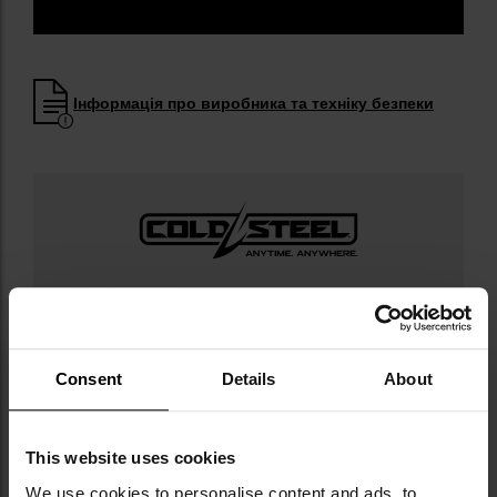
Інформація про виробника та техніку безпеки
Militaria.pl є офіційним дистриб’ютором
бренду Cold Steel.
Cold Steel — відомий американський бренд
Consent
Details
About
ножів, мачете й тактичних інструментів,
заснований у 1980 році в Irving, California.
Компанія здобула популярність завдяки
This website uses cookies
інноваційним рішенням, таким як руків’я
Kraton® і клинки типу American Tanto, які
We use cookies to personalise content and ads, to