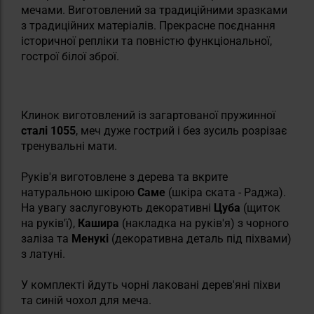
мечами. Виготовлений за традиційними зразками
з традиційних матеріалів. Прекрасне поєднання
історичної репліки та повністю функціональної,
гострої білої зброї.
Клинок виготовлений із загартованої пружинної
сталі 1055
, меч дуже гострий і без зусиль розрізає
тренувальні мати.
Руків'я виготовлене з дерева та вкрите
натуральною шкірою
Саме
(шкіра ската - Раджа).
На увагу заслуговують декоративні
Цуба
(щиток
на руків'ї),
Кашира
(накладка на руків'я) з чорного
заліза та
Менукі
(декоративна деталь під піхвами)
з латуні.
У комплекті йдуть чорні лаковані дерев'яні піхви
та синій чохол для меча.