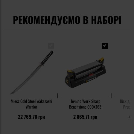
РЕКОМЕНДУЄМО В НАБОРІ
Miecz Cold Steel Wakazashi
Точило Work Sharp
Віск для
Warrior
Benchstone 09DX163
Pruciak
22 769,78 грн
2 865,71 грн
41