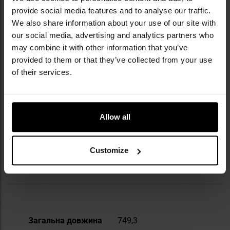
цінують силові структури та шанувальники
provide social media features and to analyse our traffic.
мілітарії. Також вона запровадила власні
We also share information about your use of our site with
сталеві сплави, такі як San Mai III®, що
our social media, advertising and analytics partners who
забезпечує високу міцність і стійкість до
may combine it with other information that you’ve
зношування. Cold Steel запатентував
provided to them or that they’ve collected from your use
механізм фіксації клинка Tri-Ad™ Lock, який
of their services.
гарантує безпеку використання. Бренд
співпрацює з відомими knifemaker-ами,
зокрема із засновником компанії Lynn C.
Thompson та Andrew Demko, які своєю
Allow all
пристрастю й досвідом впливають на
високу якість продукції.
Customize
ТЕХНІЧНІ ДАНІ
Докладніше
Загальна довжина
749,3