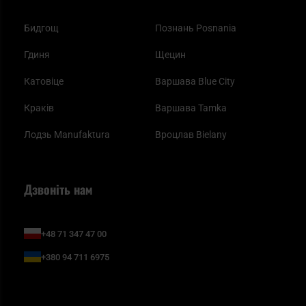
Бидгощ
Познань Posnania
Гдиня
Щецин
Катовіце
Варшава Blue City
Краків
Варшава Tamka
Лодзь Manufaktura
Вроцлав Bielany
Дзвоніть нам
+48 71 347 47 00
+380 94 711 6975