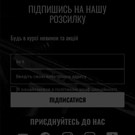
ПІДПИШИСЬ НА НАШУ
РОЗСИЛКУ
Будь в курсі новинок та акцій
Ім'я
Підпишіться
на
нашу
Я ознайомився з
політикою конфіденційності
розсилку
новин:
ПІДПИСАТИСЯ
ПРИЄДНУЙТЕСЬ ДО НАС