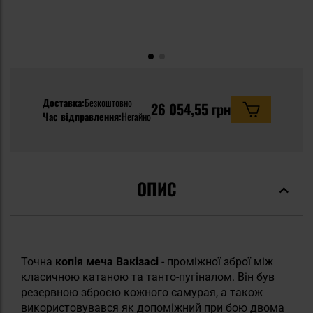
Доставка:
Безкоштовно
26 054,55 грн
Час відправлення:
Негайно
ОПИС
Точна
копія меча Вакізасі
- проміжної зброї між
класичною катаною та танто-пугіналом. Він був
резервною зброєю кожного самурая, а також
використовувався як допоміжний при бою двома