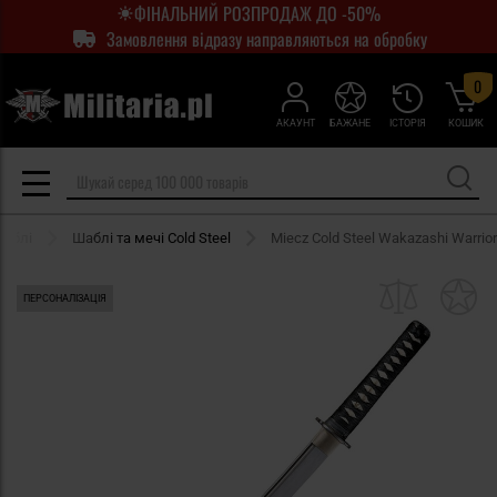
ФІНАЛЬНИЙ РОЗПРОДАЖ ДО -50%
Замовлення відразу направляються на обробку
0
АКАУНТ
БАЖАНЕ
ІСТОРІЯ
КОШИК
шаблі
Шаблі та мечі Cold Steel
Miecz Cold Steel Wakazashi Warrior
ПЕРСОНАЛІЗАЦІЯ