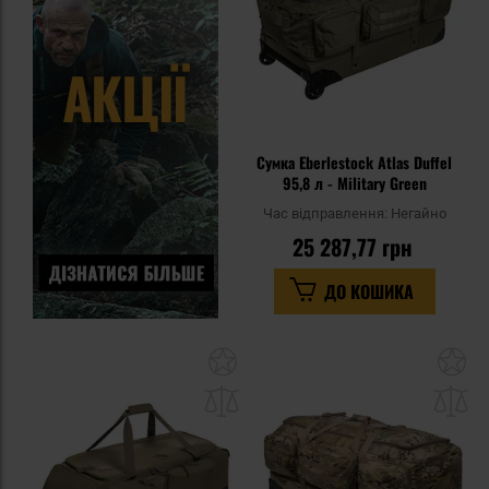
Сумка Eberlestock Atlas Duffel
95,8 л - Military Green
Час відправлення:
Негайно
25 287,77 грн
ДО КОШИКА
Додати
До
до
д
списку
сп
уподобань
уп