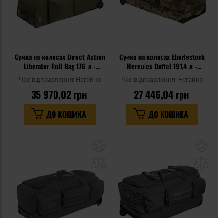
Сумка на колесах Direct Action
Сумка на колесах Eberlestock
Liberator Roll Bag 176 л -
Hercules Duffel 191,4 л -
Ranger Green
MultiCam
Час відправлення:
Негайно
Час відправлення:
Негайно
35 970,02 грн
27 446,04 грн
ДО КОШИКА
ДО КОШИКА
Додати
До
до
д
списку
сп
уподобань
уп