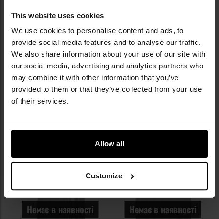
This website uses cookies
ЗАКІНЧЕННЯ ТОВАРУ
We use cookies to personalise content and ads, to
Cумка 5.11 SOMS 3.0 126 л -
Валіза Osprey Ozone 4 Wheel
provide social media features and to analyse our traffic.
Kangaroo
Carry On 38 л - Black
We also share information about your use of our site with
Час відправлення:
3 дні
Час відправлення:
Негайно
our social media, advertising and analytics partners who
19 172,66 грн
14 376,50 грн
may combine it with other information that you’ve
provided to them or that they’ve collected from your use
Рекомендована ціна
виробника
18 464,03 грн
of their services.
ДО КОШИКА
ДО КОШИКА
Allow all
Додати
До
до
д
списку
сп
Customize
уподобань
уп
Немає в наявності
Немає в наявності