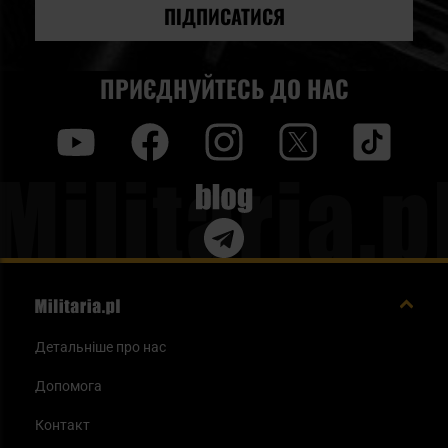
новин:
ПІДПИСАТИСЯ
ПРИЄДНУЙТЕСЬ ДО НАС
y
f
i
t
tt
Blog
Детальніше про нас
Допомога
Контакт