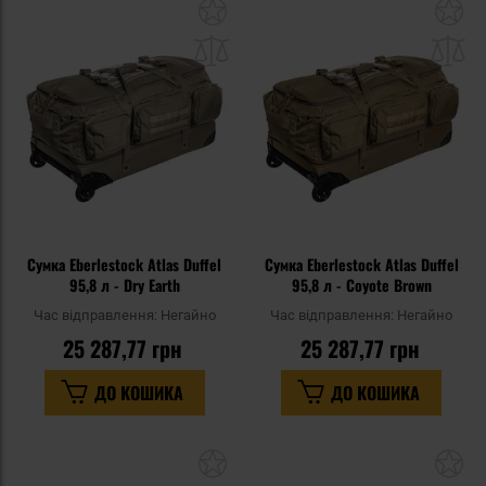
Додати
До
до
д
списку
сп
уподобань
уп
Сумка Eberlestock Atlas Duffel
Сумка Eberlestock Atlas Duffel
95,8 л - Dry Earth
95,8 л - Coyote Brown
Час відправлення:
Негайно
Час відправлення:
Негайно
25 287,77 грн
25 287,77 грн
ДО КОШИКА
ДО КОШИКА
Додати
До
до
д