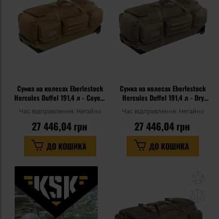
уподобань
уп
Сумка на колесах Eberlestock
Сумка на колесах Eberlestock
Hercules Duffel 191,4 л - Coyote
Hercules Duffel 191,4 л - Dry
Brown
Earth
Час відправлення:
Негайно
Час відправлення:
Негайно
27 446,04 грн
27 446,04 грн
ДО КОШИКА
ДО КОШИКА
До
до
спи
уп