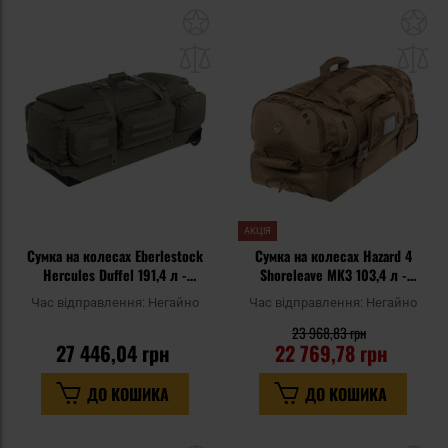
Додати
До
до
д
списку
сп
уподобань
уп
АКЦІЯ
Сумка на колесах Eberlestock
Сумка на колесах Hazard 4
Hercules Duffel 191,4 л -
Shoreleave MK3 103,4 л -
Military Green
Coyote
Час відправлення:
Негайно
Час відправлення:
Негайно
23 968,83 грн
27 446,04 грн
22 769,78 грн
ДО КОШИКА
ДО КОШИКА