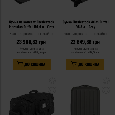
Сумка на колесах Eberlestock
Сумка Eberlestock Atlas Duffel
Hercules Duffel 191,4 л - Grey
95,8 л - Grey
Час відправлення:
Негайно
Час відправлення:
Негайно
23 968,83 грн
22 649,88 грн
Рекомендована ціна
Рекомендована ціна
виробника
27 446,04 грн
виробника
25 287,77 грн
ДО КОШИКА
ДО КОШИКА
Додати
До
до
д
списку
сп
уподобань
уп