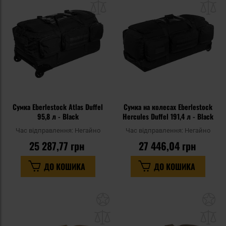
списку
сп
уподобань
уп
Сумка Eberlestock Atlas Duffel
Сумка на колесах Eberlestock
95,8 л - Black
Hercules Duffel 191,4 л - Black
Час відправлення:
Негайно
Час відправлення:
Негайно
25 287,77 грн
27 446,04 грн
ДО КОШИКА
ДО КОШИКА
Додати
До
до
д
списку
сп