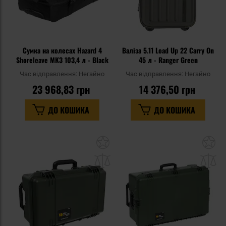
Сумка на колесах Hazard 4
Валіза 5.11 Load Up 22 Carry On
Shoreleave MK3 103,4 л - Black
45 л - Ranger Green
Час відправлення:
Негайно
Час відправлення:
Негайно
23 968,83 грн
14 376,50 грн
ДО КОШИКА
ДО КОШИКА
Додати
До
до
д
списку
сп
уподобань
уп