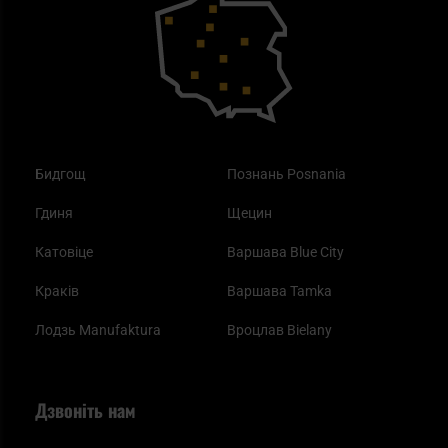
Як працює маска від смогу?
Купони на знижку
Одяг
Найкращі спальні мішки на осінь
Бидгощ
Познань Posnania
Гдиня
Щецин
Катовіце
Варшава Blue City
Краків
Варшава Tamka
Лодзь Manufaktura
Вроцлав Bielany
Дзвоніть нам