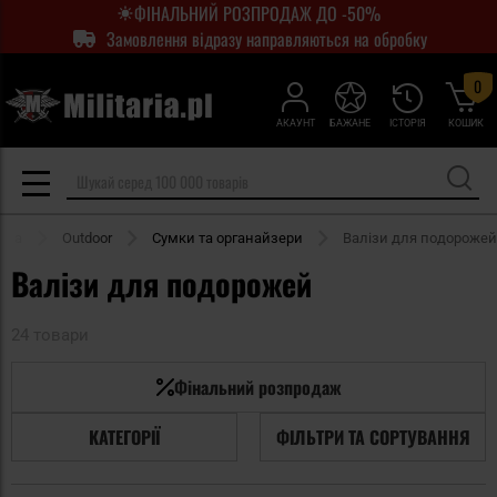
ФІНАЛЬНИЙ РОЗПРОДАЖ ДО -50%
Замовлення відразу направляються на обробку
0
АКАУНТ
БАЖАНЕ
ІСТОРІЯ
КОШИК
нка
Outdoor
Сумки та органайзери
Валізи для подорожей
Валізи для подорожей
24 товари
Фінальний розпродаж
КАТЕГОРІЇ
ФІЛЬТРИ ТА СОРТУВАННЯ