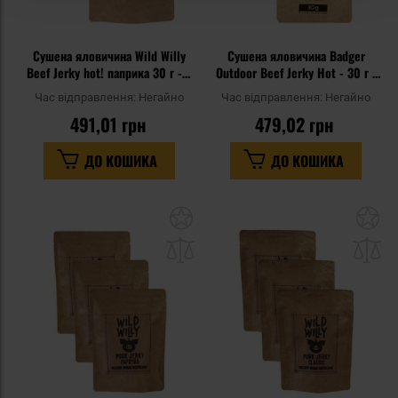
Сушена яловичина Wild Willy
Сушена яловичина Badger
Beef Jerky hot! паприка 30 г - 3
Outdoor Beef Jerky Hot - 30 г -
шт.
3 шт.
Час відправлення:
Негайно
Час відправлення:
Негайно
491,01 грн
479,02 грн
ДО КОШИКА
ДО КОШИКА
Додати
До
до
д
списку
сп
уподобань
уп