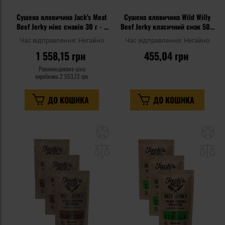
Сушена яловичина Jack's Meat
Сушена яловичина Wild Willy
Beef Jerky мікс смаків 30 г - 8
Beef Jerky класичний смак 50 г
шт.
- 2 шт.
Час відправлення:
Негайно
Час відправлення:
Негайно
1 558,15 грн
455,04 грн
Рекомендована ціна
виробника
2 553,72 грн
ДО КОШИКА
ДО КОШИКА
Додати
До
до
д
списку
сп
уподобань
уп