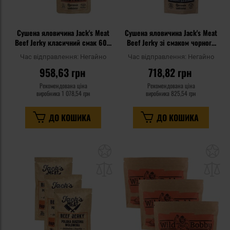
Сушена яловичина Jack's Meat
Сушена яловичина Jack's Meat
Beef Jerky класичний смак 60 г
Beef Jerky зі смаком чорного
- 3 шт.
часнику 30 г - 3 шт.
Час відправлення:
Негайно
Час відправлення:
Негайно
958,63 грн
718,82 грн
Рекомендована ціна
Рекомендована ціна
виробника
1 078,54 грн
виробника
825,54 грн
ДО КОШИКА
ДО КОШИКА
Додати
До
до
д
списку
сп
уподобань
уп