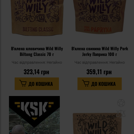
В'ялена яловичина Wild Willy
В'ялена свинина Wild Willy Pork
Biltong Classic 70 г
Jerky Паприка 100 г
Час відправлення:
Негайно
Час відправлення:
Негайно
323,14 грн
359,11 грн
ДО КОШИКА
ДО КОШИКА
До
до
спи
уп