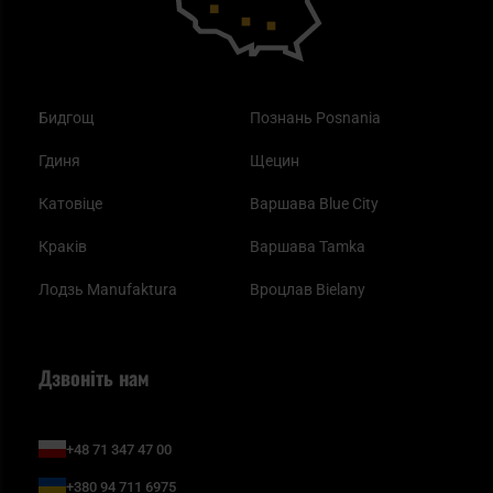
Бидгощ
Познань Posnania
Гдиня
Щецин
Катовіце
Варшава Blue City
Краків
Варшава Tamka
Лодзь Manufaktura
Вроцлав Bielany
Дзвоніть нам
+48 71 347 47 00
+380 94 711 6975