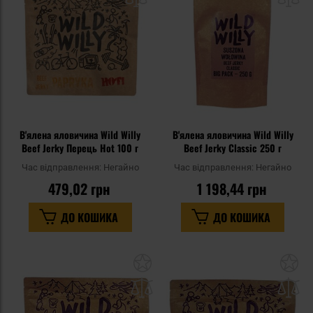
списку
сп
уподобань
уп
В'ялена яловичина Wild Willy
В'ялена яловичина Wild Willy
Beef Jerky Перець Hot 100 г
Beef Jerky Classic 250 г
Час відправлення:
Негайно
Час відправлення:
Негайно
479,02 грн
1 198,44 грн
ДО КОШИКА
ДО КОШИКА
Додати
До
до
д
списку
сп
уподобань
уп