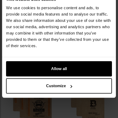
We use cookies to personalise content and ads, to
provide social media features and to analyse our traffic.
We also share information about your use of our site with
Сушена яловичина Wild Willy
Сушена яловичина Wild Willy
our social media, advertising and analytics partners who
Beef Jerky Паприка 30 г - 3 шт.
Beef Jerky Журавлина 30 г - 3
may combine it with other information that you’ve
шт.
Час відправлення:
Негайно
Час відправлення:
Негайно
provided to them or that they’ve collected from your use
491,01 грн
491,01 грн
of their services.
ДО КОШИКА
ДО КОШИКА
Allow all
Додати
До
до
д
списку
сп
Customize
уподобань
уп