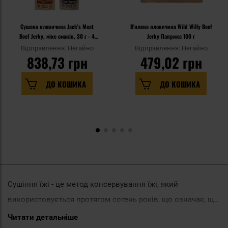
Сушена яловичина Jack's Meat
В'ялена яловичина Wild Willy Beef
Beef Jerky, мікс смаків, 30 г - 4
Jerky Паприка 100 г
шт.
Відправлення: Негайно
Відправлення: Негайно
838,73 грн
479,02 грн
ДО КОШИКА
ДО КОШИКА
Сушіння їжі - це метод консервування їжі, який
використовується протягом сотень років, що означає, що
вода видаляється з продукту. Консервуючи їжу, ми
Читати детальніше