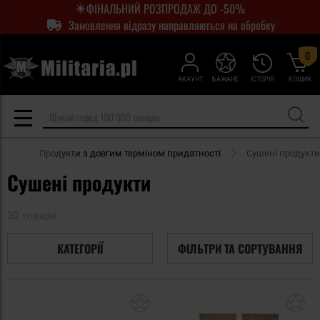
ФІНАЛЬНИЙ РОЗПРОДАЖ ДО -50%
Замовлення відразу направляються на обробку
0
АКАУНТ
БАЖАНЕ
ІСТОРІЯ
КОШИК
oor
Продукти з довгим терміном придатності
Сушені продукти
Сушені продукти
30 товари
КАТЕГОРІЇ
ФІЛЬТРИ ТА СОРТУВАННЯ
Додати
До
до
д