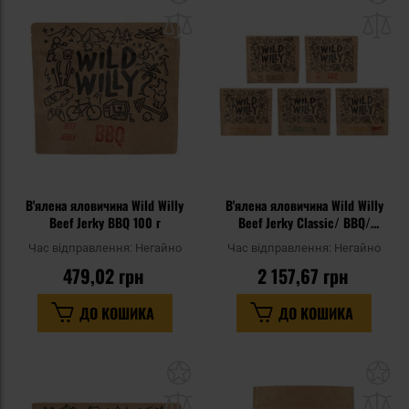
до
д
списку
сп
уподобань
уп
В'ялена яловичина Wild Willy
В'ялена яловичина Wild Willy
Beef Jerky BBQ 100 г
Beef Jerky Classic/ BBQ/
Перець солодкий/ Перець
Час відправлення:
Негайно
Час відправлення:
Негайно
чилі/ Журавлина 5 х 100 г
479,02 грн
2 157,67 грн
ДО КОШИКА
ДО КОШИКА
Додати
До
до
д