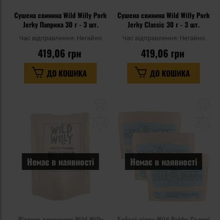
Сушена свинина Wild Willy Pork
Сушена свинина Wild Willy Pork
Jerky Паприка 30 г - 3 шт.
Jerky Classic 30 г - 3 шт.
Час відправлення:
Негайно
Час відправлення:
Негайно
419,06 грн
419,06 грн
ДО КОШИКА
ДО КОШИКА
Додати
До
до
д
списку
сп
уподобань
уп
Немає в наявності
Немає в наявності
В'ялена яловичина Wild Willy
Бобові чіпси Wild Bobby Солоні