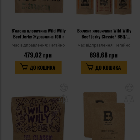
В'ялена яловичина Wild Willy
В'ялена яловичина Wild Willy
Beef Jerky Журавлина 100 г
Beef Jerky Classic/ BBQ/
Перець солодкий/ Перець
Час відправлення:
Негайно
Час відправлення:
Негайно
чилі/ Журавлина 5 х 30 г
479,02 грн
898,68 грн
ДО КОШИКА
ДО КОШИКА
Додати
До
до
д
списку
сп
уподобань
уп