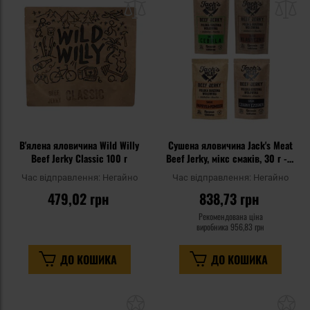
списку
сп
уподобань
уп
В'ялена яловичина Wild Willy
Сушена яловичина Jack's Meat
Beef Jerky Classic 100 г
Beef Jerky, мікс смаків, 30 г - 4
шт.
Час відправлення:
Негайно
Час відправлення:
Негайно
479,02 грн
838,73 грн
Рекомендована ціна
виробника
956,83 грн
ДО КОШИКА
ДО КОШИКА
Додати
До