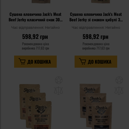
Сушена яловичина Jack's Meat
Сушена яловичина Jack's Meat
Beef Jerky класичний смак 30 г
Beef Jerky зі смаком цибулі 30
- 3 шт.
г - 3 шт.
Час відправлення:
Негайно
Час відправлення:
Негайно
598,92 грн
598,92 грн
Рекомендована ціна
Рекомендована ціна
виробника
717,63 грн
виробника
717,63 грн
ДО КОШИКА
ДО КОШИКА
Додати
До
до
д
списку
сп
уподобань
уп