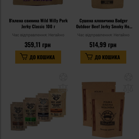
В'ялена свинина Wild Willy Pork
Сушена яловичина Badger
Jerky Classic 100 г
Outdoor Beef Jerky Smoky Hot
50 г - 2 шт.
Час відправлення:
Негайно
Час відправлення:
Негайно
359,11 грн
514,99 грн
ДО КОШИКА
ДО КОШИКА
Додати
До
до
д
списку
сп
уподобань
уп