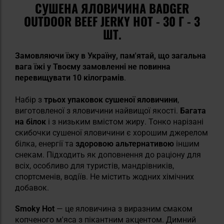
СУШЕНА ЯЛОВИЧИНА BADGER
OUTDOOR BEEF JERKY HOT - 30 Г - 3
ШТ.
Замовляючи їжу в Україну, пам'ятай, що загальна
вага їжі у Твоєму замовленні не повинна
перевищувати 10 кілограмів
.
Набір з
трьох упаковок сушеної яловичини
,
виготовленої з яловичини найвищої якості.
Багата
на білок
і з низьким вмістом жиру. Тонко нарізані
скибочки сушеної яловичини є хорошим джерелом
білка, енергії та
здоровою альтернативою
іншим
снекам. Підходить як доповнення до раціону для
всіх, особливо для туристів, мандрівників,
спортсменів, водіїв. Не містить жодних хімічних
добавок.
Smoky Hot
— це яловичина з виразним смаком
копченого м'яса з пікантним акцентом. Димний