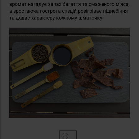
аромат нагадує запах багаття та смаженого м'яса,
а зростаюча гострота спецій розігріває піднебіння
та додає характеру кожному шматочку.