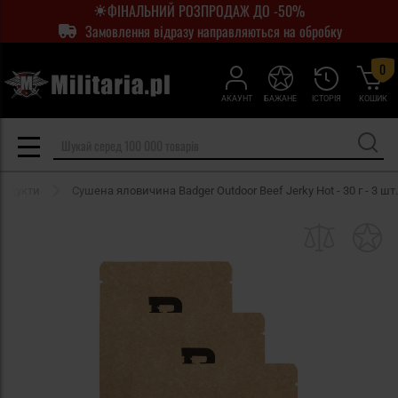
ФІНАЛЬНИЙ РОЗПРОДАЖ ДО -50%
Замовлення відразу направляються на обробку
0
АКАУНТ
БАЖАНЕ
ІСТОРІЯ
КОШИК
родукти
Сушена яловичина Badger Outdoor Beef Jerky Hot - 30 г - 3 шт.