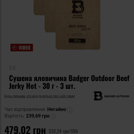
2/5
Сушена яловичина Badger Outdoor Beef
Jerky Hot - 30 г - 3 шт.
Будь першим, хто відгукнеться про цей товар
Час відправлення:
Негайно
Вартість:
239,69 грн
479,02 грн
532,24 грн/100г