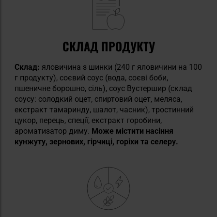
СКЛАД ПРОДУКТУ
Склад:
яловичина з шинки (240 г яловичини на 100
г продукту), соєвий соус (вода, соєві боби,
пшеничне борошно, сіль), соус Вустершир (склад
соусу: солодкий оцет, спиртовий оцет, меляса,
екстракт тамаринду, шалот, часник), тростинний
цукор, перець, спеції, екстракт горобини,
ароматизатор диму.
Може містити насіння
кунжуту, зернових, гірчиці, горіхи та селеру.