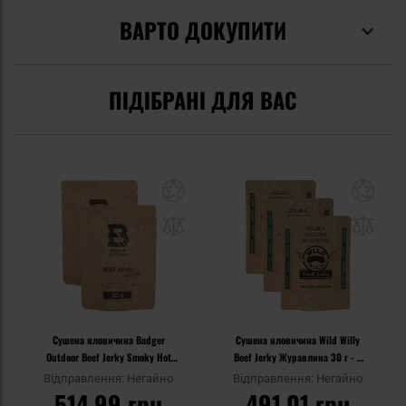
ВАРТО ДОКУПИТИ
ПІДІБРАНІ ДЛЯ ВАС
Сушена яловичина Badger
Сушена яловичина Wild Willy
Outdoor Beef Jerky Smoky Hot
Beef Jerky Журавлина 30 г - 3
50 г - 2 шт.
шт.
Відправлення: Негайно
Відправлення: Негайно
514,99 грн
491,01 грн