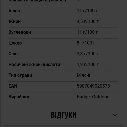
Білок
11 г/100 г
Жири
4,5 г/100 г
Вуглеводи
11 г/100 г
Цукор
8 г/100 г
Сіль
3,3 г/100 г
Насичені жирні кислоти
1,9 г/100 г
Тип страви
М'ясні
EAN
5907049020578
Виробник
Badger Outdoor
ВІДГУКИ