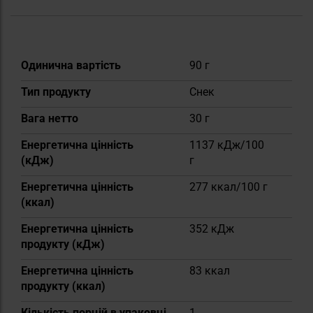
Докладніше
Одинична вартість
90 г
Тип продукту
Снек
Вага нетто
30 г
Енергетична цінність
1137 кДж/100
(кДж)
г
Енергетична цінність
277 ккал/100 г
(ккал)
Енергетична цінність
352 кДж
продукту (кДж)
Енергетична цінність
83 ккал
продукту (ккал)
Кількість порцій в упаковці
1