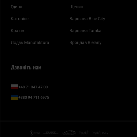
Гдиня
Щецин
Катовіце
Варшава Blue City
Краків
Варшава Tamka
Лодзь Manufaktura
Вроцлав Bielany
Дзвоніть нам
+48 71 347 47 00
+380 94 711 6975