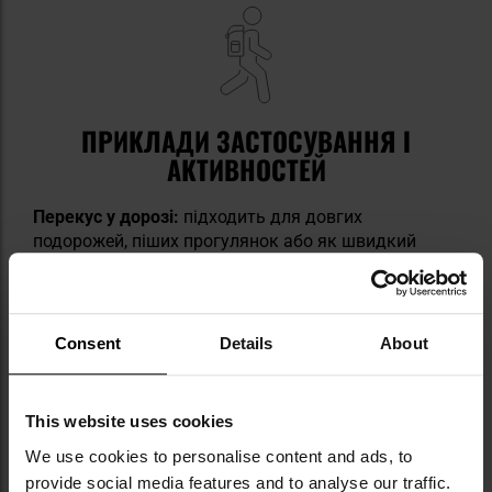
ПРИКЛАДИ ЗАСТОСУВАННЯ І
АКТИВНОСТЕЙ
Перекус у дорозі:
підходить для довгих
подорожей, піших прогулянок або як швидкий
перекус під час поїздки на автомобілі
Енергетичний прийом їжі після тренування:
добре
підходить для поповнення білка після інтенсивних
Consent
Details
About
фізичних навантажень
Виживання та кемпінг:
практичний та
This website uses cookies
легкозасвоюваний варіант харчування на
кемпінгах та в польових умовах
We use cookies to personalise content and ads, to
provide social media features and to analyse our traffic.