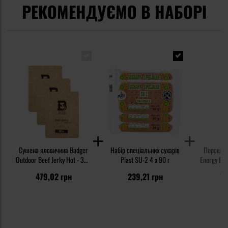
РЕКОМЕНДУЄМО В НАБОРІ
Сушена яловичина Badger
Набір спеціальних сухарів
Порошков
Outdoor Beef Jerky Hot - 30 г
Piast SU-2 4 x 90 г
Energy Blue
- 3 шт.
479,02 грн
239,21 грн
19