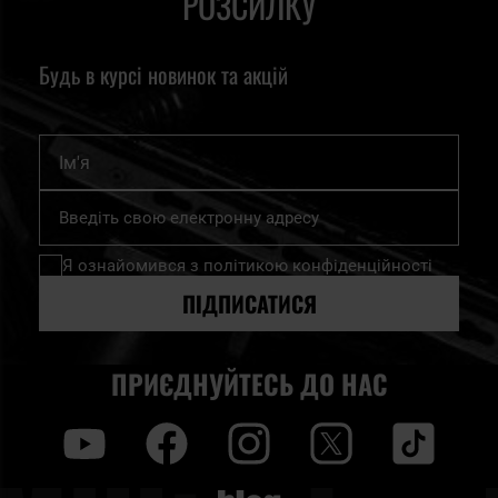
РОЗСИЛКУ
Будь в курсі новинок та акцій
Ім'я
Підпишіться
на
нашу
Я ознайомився з
політикою конфіденційності
розсилку
новин:
ПІДПИСАТИСЯ
ПРИЄДНУЙТЕСЬ ДО НАС
y
f
i
t
tt