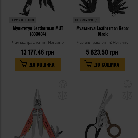
ПЕРСОНАЛІЗАЦІЯ
ПЕРСОНАЛІЗАЦІЯ
Мультитул Leatherman MUT
Мультитул Leatherman Rebar
(833084)
Black
Час відправлення:
Негайно
Час відправлення:
Негайно
13 177,46 грн
5 623,50 грн
ДО КОШИКА
ДО КОШИКА
Додати
До
до
д
списку
сп
уподобань
уп