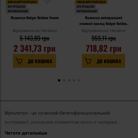
ФІНАЛЬНИЙ РОЗПРОДАЖ
ФІНАЛЬНИЙ РОЗПРОДАЖ
ХІТИ ПРОДАЖІВ
ХІТИ ПРОДАЖІВ
ПЕРСОНАЛІЗАЦІЯ
ПЕРСОНАЛІЗАЦІЯ
Мультитул Badger Outdoor Venom
Мультитул універсальний
столовий прилад Badger Outdoor
Paw
Відправлення: Негайно
Відправлення: Негайно
5 143,89 грн
959,11 грн
2 341,73 грн
718,82 грн
ДО КОШИКА
ДО КОШИКА
Мультитул - це сучасний багатофункціональний
інструмент, основним елементом якого є складані
плоскогубці, доповнені захованим в них набором
Читати детальніше
У нашому асортименті представлені мультитули брендів