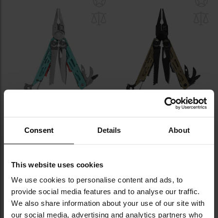
до
д
списку
сп
уподобань
уп
ПЕРСОНАЛІЗАЦІЯ
ПЕРСОНАЛІЗАЦІЯ
Мультитул Leatherman Signal
Мультитул Leatherman Signal
Aqua Stainless
Coyote - лімітована серія
Consent
Details
About
Час відправлення:
Негайно
Час відправлення:
Негайно
7 901,68 грн
7 901,68 грн
This website uses cookies
ДО КОШИКА
ДО КОШИКА
We use cookies to personalise content and ads, to
provide social media features and to analyse our traffic.
Додати
До
We also share information about your use of our site with
до
д
our social media, advertising and analytics partners who