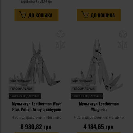
виробника
1 798,44 грн
ДО КОШИКА
ДО КОШИКА
Додати
До
до
д
списку
сп
уподобань
уп
ХІТИ ПРОДАЖІВ
ХІТИ ПРОДАЖІВ
ПЕРСОНАЛІЗАЦІЯ
ПЕРСОНАЛІЗАЦІЯ
ЧОЛОВІЧІ ПОДАРУНКИ
ЧОЛОВІЧІ ПОДАРУНКИ
Мультитул Leatherman Wave
Мультитул Leatherman
Plus Polish Army з кобурою
Wingman
Час відправлення:
Негайно
Час відправлення:
Негайно
8 980,82 грн
4 184,65 грн