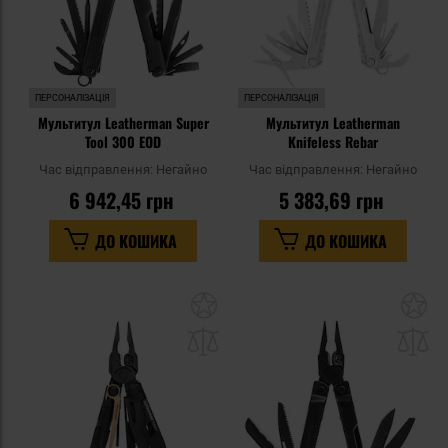
ПЕРСОНАЛІЗАЦІЯ
ПЕРСОНАЛІЗАЦІЯ
Мультитул Leatherman Super
Мультитул Leatherman
Tool 300 EOD
Knifeless Rebar
Час відправлення:
Негайно
Час відправлення:
Негайно
6 942,45 грн
5 383,69 грн
ДО КОШИКА
ДО КОШИКА
Додати
До
до
д
списку
сп
уподобань
уп