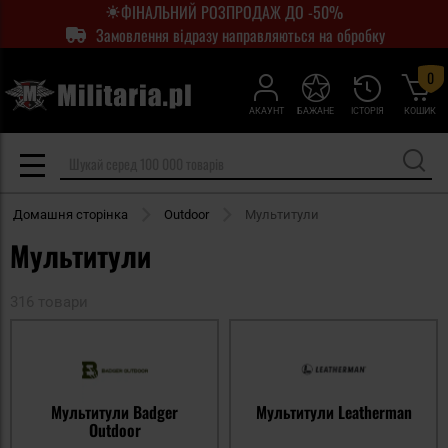
ФІНАЛЬНИЙ РОЗПРОДАЖ ДО -50%
Замовлення відразу направляються на обробку
0
АКАУНТ
БАЖАНЕ
ІСТОРІЯ
КОШИК
Домашня сторінка
Outdoor
Мультитули
Мультитули
316 товари
Мультитули Badger
Мультитули Leatherman
Outdoor