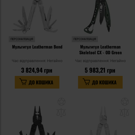
ПЕРСОНАЛІЗАЦІЯ
ПЕРСОНАЛІЗАЦІЯ
Мультитул Leatherman Bond
Мультитул Leatherman
Skeletool CX - OD Green
Час відправлення:
Негайно
Час відправлення:
Негайно
3 824,94 грн
5 983,21 грн
ДО КОШИКА
ДО КОШИКА
Додати
До
до
д
списку
сп
уподобань
уп