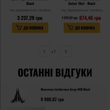
Black
Solver 19в1 - Black
Час відправлення:
Негайно
Час відправлення:
Негайно
3 237,29 грн
674,46 грн
1 079,02 грн
ДО КОШИКА
ДО КОШИКА
з 7
Сторінка
Наступне
ОСТАННІ ВІДГУКИ
Мультитул Leatherman Surge NEW Black
8 980,82 грн