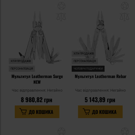
Додати
До
до
д
списку
сп
уподобань
уп
ХІТИ ПРОДАЖІВ
ХІТИ ПРОДАЖІВ
ПЕРСОНАЛІЗАЦІЯ
ПЕРСОНАЛІЗАЦІЯ
ЧОЛОВІЧІ ПОДАРУНКИ
Мультитул Leatherman Surge
Мультитул Leatherman Rebar
NEW
Час відправлення:
Негайно
Час відправлення:
Негайно
8 980,82 грн
5 143,89 грн
ДО КОШИКА
ДО КОШИКА
Додати
До