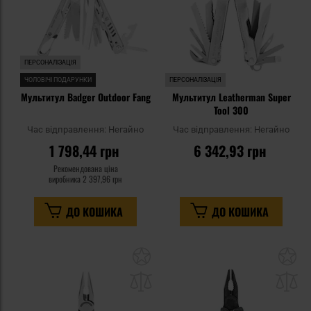
ПЕРСОНАЛІЗАЦІЯ
ЧОЛОВІЧІ ПОДАРУНКИ
ПЕРСОНАЛІЗАЦІЯ
Мультитул Badger Outdoor Fang
Мультитул Leatherman Super
Tool 300
Час відправлення:
Негайно
Час відправлення:
Негайно
1 798,44 грн
6 342,93 грн
Рекомендована ціна
виробника
2 397,96 грн
ДО КОШИКА
ДО КОШИКА
Додати
До
до
д
списку
сп
уподобань
уп