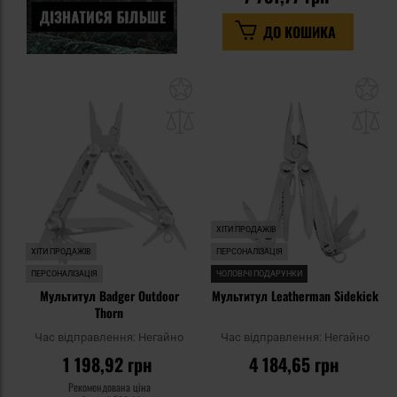
ДО КОШИКА
Додати
До
до
д
списку
сп
уподобань
уп
ХІТИ ПРОДАЖІВ
ХІТИ ПРОДАЖІВ
ПЕРСОНАЛІЗАЦІЯ
ПЕРСОНАЛІЗАЦІЯ
ЧОЛОВІЧІ ПОДАРУНКИ
Мультитул Badger Outdoor
Мультитул Leatherman Sidekick
Thorn
Час відправлення:
Негайно
Час відправлення:
Негайно
1 198,92 грн
4 184,65 грн
Рекомендована ціна