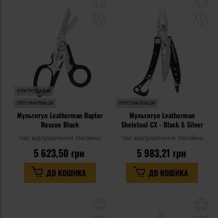
до
д
списку
сп
уподобань
уп
ХІТИ ПРОДАЖІВ
ПЕРСОНАЛІЗАЦІЯ
ПЕРСОНАЛІЗАЦІЯ
Мультитул Leatherman Raptor
Мультитул Leatherman
Rescue Black
Skeletool CX - Black & Silver
Час відправлення:
Негайно
Час відправлення:
Негайно
5 623,50 грн
5 983,21 грн
ДО КОШИКА
ДО КОШИКА
Додати
До
до
д