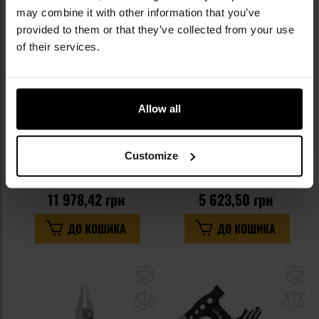
списку
сп
may combine it with other information that you’ve
уподобань
уп
provided to them or that they’ve collected from your use
of their services.
ХІТИ ПРОДАЖІВ
Allow all
ПЕРСОНАЛІЗАЦІЯ
ЧОЛОВІЧІ ПОДАРУНКИ
ПЕРСОНАЛІЗАЦІЯ
Мультитул Leatherman Wave
Мультитул Leatherman Rebar
Customize
Alpha - Obsidian
Coyote - лімітована серія
Час відправлення:
Негайно
Час відправлення:
Негайно
11 978,42 грн
5 623,50 грн
ДО КОШИКА
ДО КОШИКА
Додати
До
до
д
списку
сп