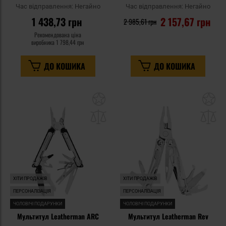
Час відправлення:
Негайно
Час відправлення:
Негайно
1 438,73 грн
2 157,67 грн
2 985,61 грн
Рекомендована ціна
виробника
1 798,44 грн
ДО КОШИКА
ДО КОШИКА
Додати
До
до
д
списку
сп
уподобань
уп
ХІТИ ПРОДАЖІВ
ХІТИ ПРОДАЖІВ
ПЕРСОНАЛІЗАЦІЯ
ПЕРСОНАЛІЗАЦІЯ
ЧОЛОВІЧІ ПОДАРУНКИ
ЧОЛОВІЧІ ПОДАРУНКИ
Мультитул Leatherman ARC
Мультитул Leatherman Rev