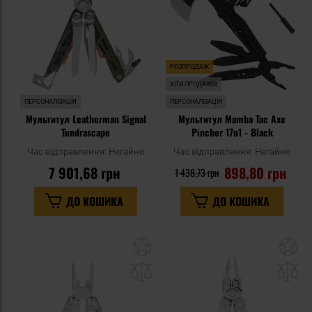
уподобань
уп
РОЗПРОДАЖ
ХІТИ ПРОДАЖІВ
ПЕРСОНАЛІЗАЦІЯ
ПЕРСОНАЛІЗАЦІЯ
Мультитул Leatherman Signal
Мультитул Mamba Tac Axe
Tundrascape
Pincher 17в1 - Black
Час відправлення:
Негайно
Час відправлення:
Негайно
7 901,68 грн
898,80 грн
1 438,73 грн
ДО КОШИКА
ДО КОШИКА
Додати
До
до
д
списку
сп
уподобань
уп