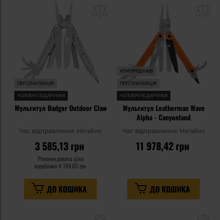
до
д
списку
сп
уподобань
уп
ХІТИ ПРОДАЖІВ
ПЕРСОНАЛІЗАЦІЯ
ПЕРСОНАЛІЗАЦІЯ
ЧОЛОВІЧІ ПОДАРУНКИ
ЧОЛОВІЧІ ПОДАРУНКИ
Мультитул Badger Outdoor Claw
Мультитул Leatherman Wave
Alpha - Canyonland
Час відправлення:
Негайно
Час відправлення:
Негайно
3 585,13 грн
11 978,42 грн
Рекомендована ціна
виробника
4 184,65 грн
ДО КОШИКА
ДО КОШИКА
Додати
До