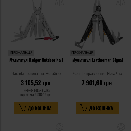
списку
сп
уподобань
уп
ПЕРСОНАЛІЗАЦІЯ
ПЕРСОНАЛІЗАЦІЯ
Мультитул Badger Outdoor Nail
Мультитул Leatherman Signal
Час відправлення:
Негайно
Час відправлення:
Негайно
3 105,52 грн
7 901,68 грн
Рекомендована ціна
виробника
3 585,13 грн
ДО КОШИКА
ДО КОШИКА
Додати
До