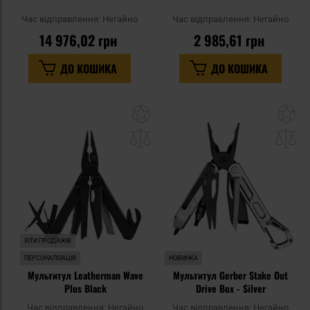
Час відправлення:
Негайно
Час відправлення:
Негайно
14 976,02 грн
2 985,61 грн
ДО КОШИКА
ДО КОШИКА
Додати
До
до
д
списку
сп
уподобань
уп
ХІТИ ПРОДАЖІВ
ПЕРСОНАЛІЗАЦІЯ
НОВИНКА
Мультитул Leatherman Wave
Мультитул Gerber Stake Out
Plus Black
Drive Box - Silver
Час відправлення:
Негайно
Час відправлення:
Негайно