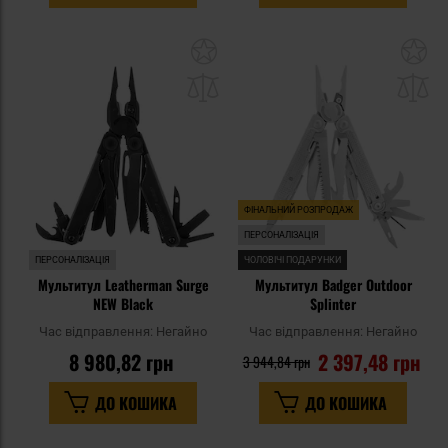
Додати
До
до
д
списку
сп
уподобань
уп
ФІНАЛЬНИЙ РОЗПРОДАЖ
ПЕРСОНАЛІЗАЦІЯ
ПЕРСОНАЛІЗАЦІЯ
ЧОЛОВІЧІ ПОДАРУНКИ
Мультитул Leatherman Surge
Мультитул Badger Outdoor
NEW Black
Splinter
Час відправлення:
Негайно
Час відправлення:
Негайно
8 980,82 грн
2 397,48 грн
3 944,84 грн
ДО КОШИКА
ДО КОШИКА