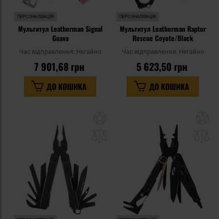
ПЕРСОНАЛІЗАЦІЯ
ПЕРСОНАЛІЗАЦІЯ
Мультитул Leatherman Signal
Мультитул Leatherman Raptor
Guava
Rescue Coyote/Black
Час відправлення:
Негайно
Час відправлення:
Негайно
7 901,68 грн
5 623,50 грн
ДО КОШИКА
ДО КОШИКА
Додати
До
до
д
списку
сп
уподобань
уп