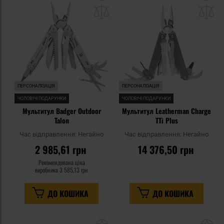
до
д
списку
сп
уподобань
уп
ПЕРСОНАЛІЗАЦІЯ
ПЕРСОНАЛІЗАЦІЯ
ЧОЛОВІЧІ ПОДАРУНКИ
ЧОЛОВІЧІ ПОДАРУНКИ
Мультитул Badger Outdoor
Мультитул Leatherman Charge
Talon
TTi Plus
Час відправлення:
Негайно
Час відправлення:
Негайно
2 985,61 грн
14 376,50 грн
Рекомендована ціна
виробника
3 585,13 грн
ДО КОШИКА
ДО КОШИКА
Додати
До