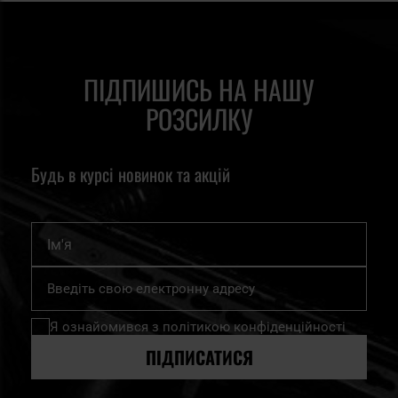
ПІДПИШИСЬ НА НАШУ
РОЗСИЛКУ
Будь в курсі новинок та акцій
Ім'я
Підпишіться
на
нашу
Я ознайомився з
політикою конфіденційності
розсилку
новин:
ПІДПИСАТИСЯ