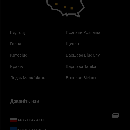
Бидгощ
Познань Posnania
Гдиня
Щецин
Катовіце
Варшава Blue City
Краків
Варшава Tamka
Лодзь Manufaktura
Вроцлав Bielany
Дзвоніть нам
+48 71 347 47 00
+380 94 711 6975