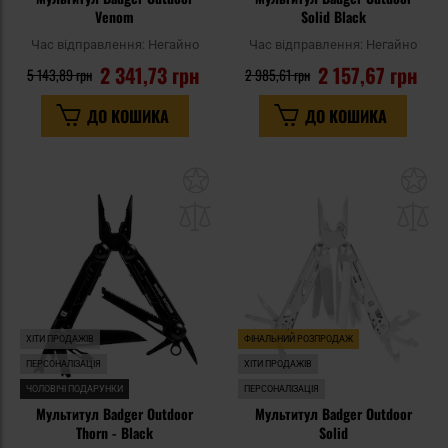
Venom
Solid Black
Час відправлення:
Негайно
Час відправлення:
Негайно
2 341,73 грн
2 157,67 грн
5 143,89 грн
2 985,61 грн
ДО КОШИКА
ДО КОШИКА
Додати
До
до
д
списку
сп
уподобань
уп
ХІТИ ПРОДАЖІВ
ФІНАЛЬНИЙ РОЗПРОДАЖ
ПЕРСОНАЛІЗАЦІЯ
ХІТИ ПРОДАЖІВ
ЧОЛОВІЧІ ПОДАРУНКИ
ПЕРСОНАЛІЗАЦІЯ
Мультитул Badger Outdoor
Мультитул Badger Outdoor
Thorn - Black
Solid