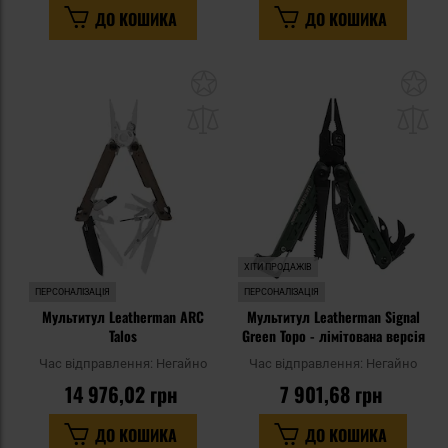
ДО КОШИКА
ДО КОШИКА
Додати
До
до
д
списку
сп
уподобань
уп
ХІТИ ПРОДАЖІВ
ПЕРСОНАЛІЗАЦІЯ
ПЕРСОНАЛІЗАЦІЯ
Мультитул Leatherman ARC
Мультитул Leatherman Signal
Talos
Green Topo - лімітована версія
Час відправлення:
Негайно
Час відправлення:
Негайно
14 976,02 грн
7 901,68 грн
ДО КОШИКА
ДО КОШИКА