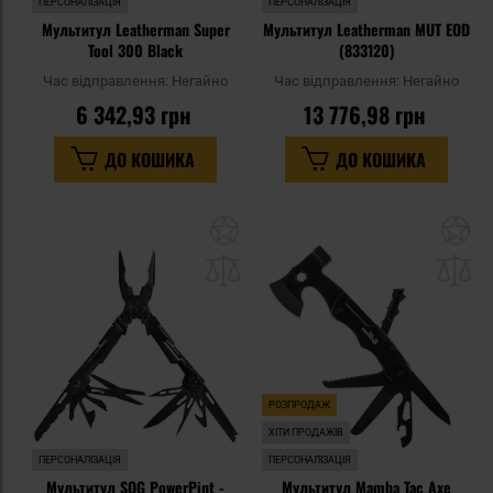
ПЕРСОНАЛІЗАЦІЯ
ПЕРСОНАЛІЗАЦІЯ
Мультитул Leatherman Super
Мультитул Leatherman MUT EOD
Tool 300 Black
(833120)
Час відправлення:
Негайно
Час відправлення:
Негайно
6 342,93 грн
13 776,98 грн
ДО КОШИКА
ДО КОШИКА
Додати
До
до
д
списку
сп
уподобань
уп
РОЗПРОДАЖ
ХІТИ ПРОДАЖІВ
ПЕРСОНАЛІЗАЦІЯ
ПЕРСОНАЛІЗАЦІЯ
Мультитул SOG PowerPint -
Мультитул Mamba Tac Axe