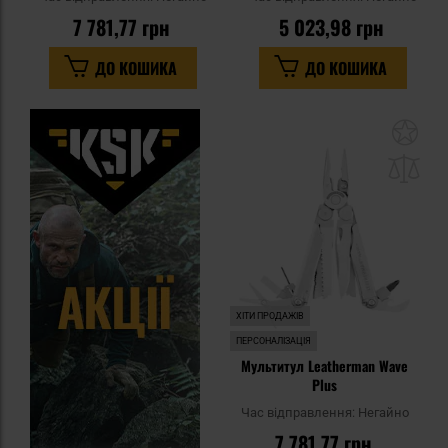
7 781,77 грн
5 023,98 грн
ДО КОШИКА
ДО КОШИКА
До
до
спи
уп
ХІТИ ПРОДАЖІВ
ПЕРСОНАЛІЗАЦІЯ
Мультитул Leatherman Wave
Plus
Час відправлення:
Негайно
7 781,77 грн