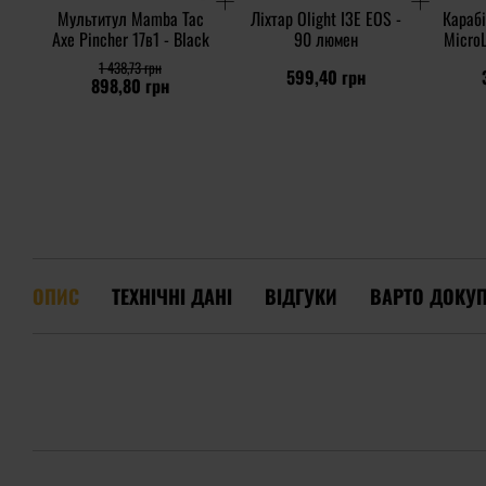
Мультитул Mamba Tac
Ліхтар Olight I3E EOS -
Карабі
Axe Pincher 17в1 - Black
90 люмен
MicroL
1 438,73 грн
599,40 грн
898,80 грн
ОПИС
ТЕХНІЧНІ ДАНІ
ВІДГУКИ
ВАРТО ДОКУ