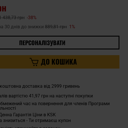
рн
1 438,73 грн
-38%
за 30 днів до знижки
889,81 грн
1%
ПЕРСОНАЛІЗУВАТИ
ДО КОШИКА
коштовна доставка від 2999 гривень
лів вартістю
41,97 грн
на наступні покупки
бмежений час на повернення для членів Програми
льності
Денна Гарантія Ціни в KSK
а знизиться - Ти отримаєш купон