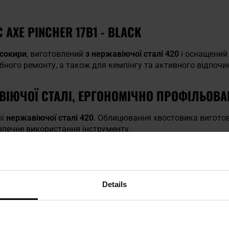
AXE PINCHER 17В1 - BLACK
 сокири
, виготовлений
з нержавіючої сталі 420
і оснащени
бного ремонту, а також для кемпінгу та активного відпочин
ВІЮЧОЇ СТАЛІ, ЕРГОНОМІЧНО ПРОФІЛЬОВ
ої
нержавіючої сталі 420
. Облицювання хвостовика вигото
зпечне використання інструменту.
Details