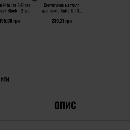
н Nite Ize S-Biner
Синтетичне мастило
ock Black - 2 шт.
для ножів Knife Oil 30
мл
395,08 грн
239,21 грн
ПИТИ
ОПИС