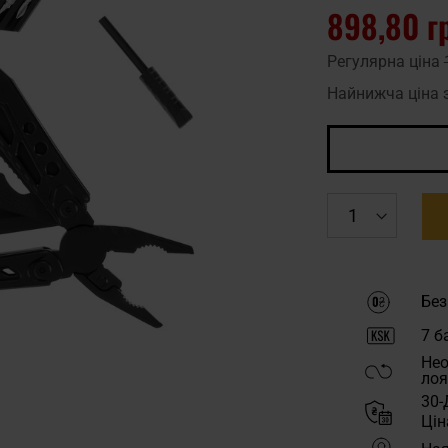
898,80 г
Регулярна ціна
Найнижча ціна 
Без
7
ба
Нео
лоя
30-
Цін