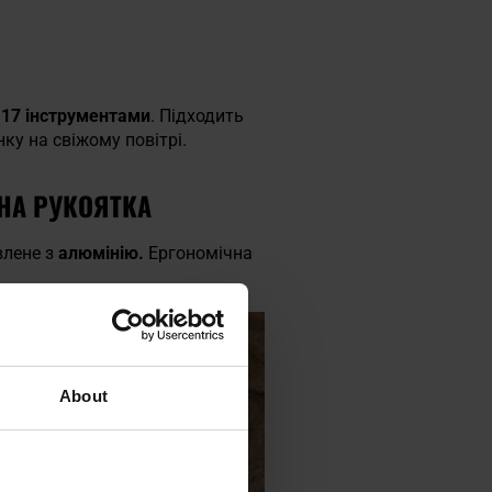
й
17 інструментами
. Підходить
ку на свіжому повітрі.
АНА РУКОЯТКА
влене з
алюмінію.
Ергономічна
About