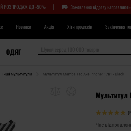
|
Й РОЗПРОДАЖ ДО -50%
Замовлення відразу направляють
аж
Новинки
Акція
Хіти продажів
Закінчення то
ОДЯГ
Інші мультитули
Мультитул Mamba Tac Axe Pincher 17в1 - Black
Мультитул M
Оцінка:
(
98
100
% of
Час відправлен