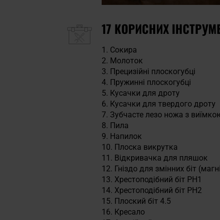
17 КОРИСНИХ ІНСТРУМ
Сокира
Молоток
Прецизійні плоскогубці
Пружинні плоскогубці
Кусачки для дроту
Кусачки для твердого дроту
Зубчасте лезо ножа з виїмкою
Пила
Напилок
Плоска викрутка
Відкривачка для пляшок
Гніздо для змінних біт (магн
Хрестоподібний біт PH1
Хрестоподібний біт PH2
Плоский біт 4.5
Кресало