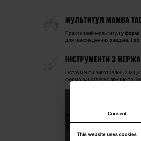
МУЛЬТИТУЛ MAMBA TAC 
Практичний мультитул
у формі
для повсякденних завдань і дрі
ІНСТРУМЕНТИ З НЕРЖА
Інструменти виготовлені з міцн
форма забезпечує зручне та бе
Consent
This website uses cookies