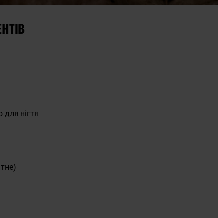
ЕНТІВ
 для нігтя
ітне)