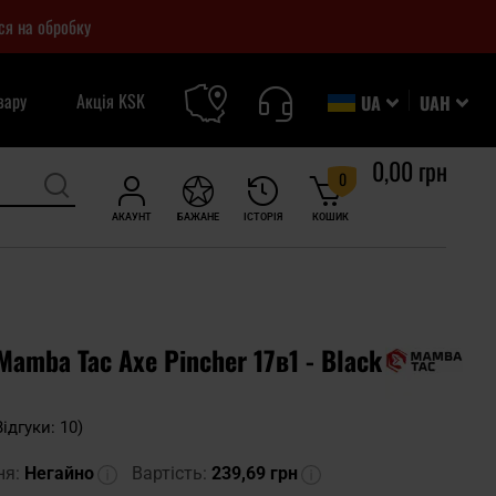
ся на обробку
вару
Акція KSK
UA
UAH
0,00 грн
0
АКАУНТ
БАЖАНЕ
ІСТОРІЯ
КОШИК
amba Tac Axe Pincher 17в1 - Black
Відгуки: 10)
ня:
Негайно
Вартість:
239,69 грн