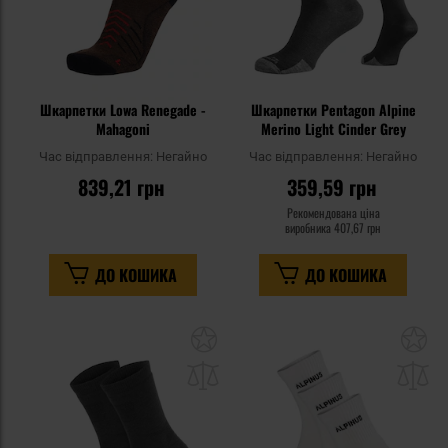
Шкарпетки Lowa Renegade -
Шкарпетки Pentagon Alpine
Mahagoni
Merino Light Cinder Grey
Час відправлення:
Негайно
Час відправлення:
Негайно
839,21 грн
359,59 грн
Рекомендована ціна
виробника
407,67 грн
ДО КОШИКА
ДО КОШИКА
Додати
До
до
д
списку
сп
уподобань
уп