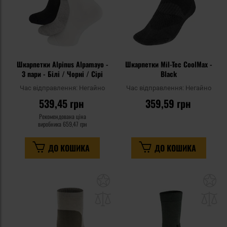
Шкарпетки Alpinus Alpamayo -
Шкарпетки Mil-Tec CoolMax -
3 пари - Білі / Чорні / Сірі
Black
Час відправлення:
Негайно
Час відправлення:
Негайно
539,45 грн
359,59 грн
Рекомендована ціна
виробника
659,47 грн
ДО КОШИКА
ДО КОШИКА
Додати
До
до
д
списку
сп
уподобань
уп