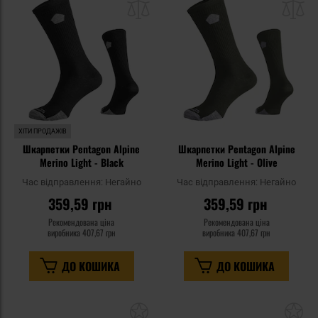
списку
сп
уподобань
уп
ХІТИ ПРОДАЖІВ
Шкарпетки Pentagon Alpine
Шкарпетки Pentagon Alpine
Merino Light - Black
Merino Light - Olive
Час відправлення:
Негайно
Час відправлення:
Негайно
359,59 грн
359,59 грн
Рекомендована ціна
Рекомендована ціна
виробника
407,67 грн
виробника
407,67 грн
ДО КОШИКА
ДО КОШИКА
Додати
До