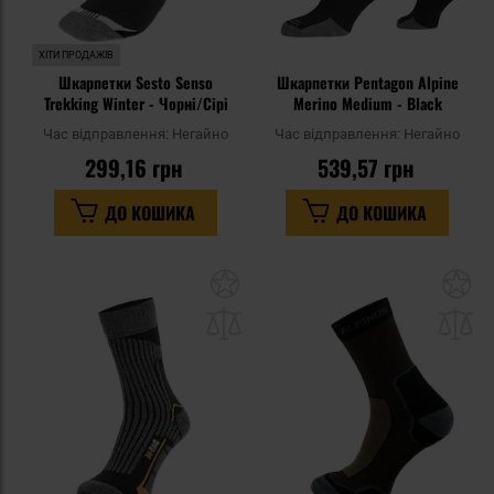
ХІТИ ПРОДАЖІВ
Шкарпетки Sesto Senso
Шкарпетки Pentagon Alpine
Trekking Winter - Чорні/Сірі
Merino Medium - Black
Час відправлення:
Негайно
Час відправлення:
Негайно
299,16 грн
539,57 грн
ДО КОШИКА
ДО КОШИКА
Додати
До
до
д
списку
сп
уподобань
уп