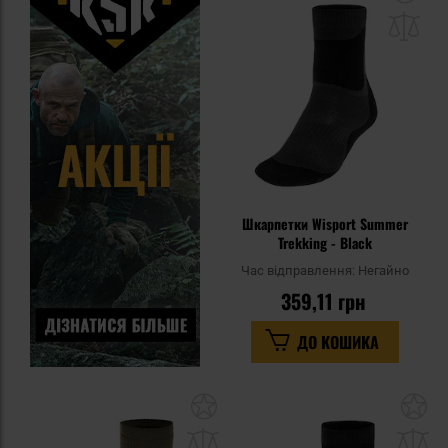
до
спи
уп
Шкарпетки Wisport Summer
Trekking - Black
Час відправлення:
Негайно
359,11 грн
ДО КОШИКА
Додати
До
до
д
списку
сп