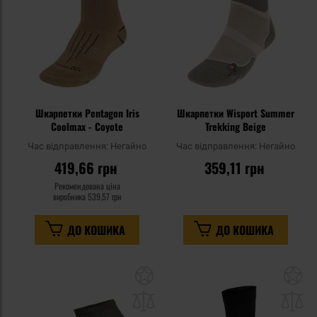
Шкарпетки Pentagon Iris
Шкарпетки Wisport Summer
Coolmax - Coyote
Trekking Beige
Час відправлення:
Негайно
Час відправлення:
Негайно
419,66 грн
359,11 грн
Рекомендована ціна
виробника
539,57 грн
ДО КОШИКА
ДО КОШИКА
Додати
До
до
д
списку
сп