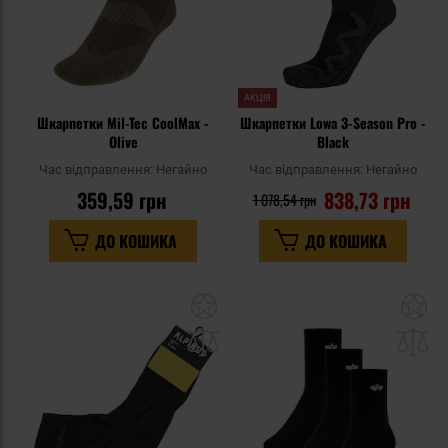
АКЦІЯ
Шкарпетки Mil-Tec CoolMax -
Шкарпетки Lowa 3-Season Pro -
Olive
Black
Час відправлення:
Негайно
Час відправлення:
Негайно
359,59 грн
838,73 грн
1 078,54 грн
ДО КОШИКА
ДО КОШИКА
Додати
До
до
д
списку
сп
уподобань
уп