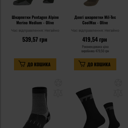
Шкарпетки Pentagon Alpine
Довгі шкарпетки Mil-Tec
Merino Medium - Olive
CoolMax - Olive
Час відправлення:
Негайно
Час відправлення:
Негайно
539,57 грн
419,54 грн
Рекомендована ціна
виробника
479,50 грн
ДО КОШИКА
ДО КОШИКА
Додати
До
до
д
списку
сп
уподобань
уп