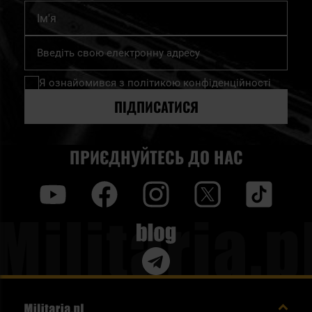
Ім'я
Підпишіться
на
нашу
Я ознайомився з
політикою конфіденційності
розсилку
новин:
ПІДПИСАТИСЯ
ПРИЄДНУЙТЕСЬ ДО НАС
y
f
i
t
tt
Blog