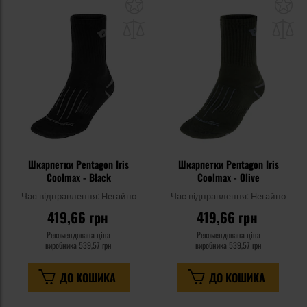
Додати
До
до
д
списку
сп
уподобань
уп
Шкарпетки Pentagon Iris
Шкарпетки Pentagon Iris
Coolmax - Black
Coolmax - Olive
Час відправлення:
Негайно
Час відправлення:
Негайно
419,66 грн
419,66 грн
Рекомендована ціна
Рекомендована ціна
виробника
539,57 грн
виробника
539,57 грн
ДО КОШИКА
ДО КОШИКА