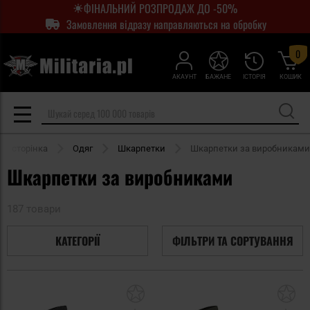
ФІНАЛЬНИЙ РОЗПРОДАЖ ДО -50%
Замовлення відразу направляються на обробку
0
АКАУНТ
БАЖАНЕ
ІСТОРІЯ
КОШИК
я сторінка
Одяг
Шкарпетки
Шкарпетки за виробниками
Шкарпетки за виробниками
187 товари
КАТЕГОРІЇ
ФІЛЬТРИ ТА СОРТУВАННЯ
Додати
До
до
д