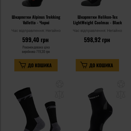
Шкарпетки Alpinus Trekking
Шкарпетки Helikon-Tex
Valletto - Чорні
LightWeight Coolmax - Black
Час відправлення:
Негайно
Час відправлення:
Негайно
599,40 грн
598,92 грн
Рекомендована ціна
виробника
719,30 грн
ДО КОШИКА
ДО КОШИКА
Додати
До
до
д
списку
сп
уподобань
уп