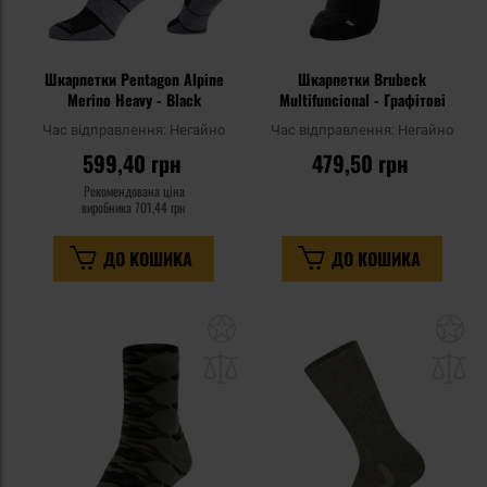
Шкарпетки Pentagon Alpine
Шкарпетки Brubeck
Merino Heavy - Black
Multifuncional - Графітові
Час відправлення:
Негайно
Час відправлення:
Негайно
599,40 грн
479,50 грн
Рекомендована ціна
виробника
701,44 грн
ДО КОШИКА
ДО КОШИКА
Додати
До
до
д
списку
сп
уподобань
уп