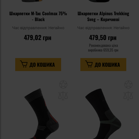
Шкарпетки M-Tac Coolmax 75%
Шкарпетки Alpinus Trekking
- Black
Sveg – Коричневі
Час відправлення:
Негайно
Час відправлення:
Негайно
479,02 грн
479,50 грн
Рекомендована ціна
виробника
659,35 грн
ДО КОШИКА
ДО КОШИКА
Додати
До
до
д
списку
сп
уподобань
уп