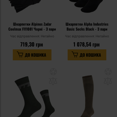
Шкарпетки Alpinus Zadar
Шкарпетки Alpha Industries
Coolmax FI11081 Чорні - 3 пари
Basic Socks Black - 3 пари
Час відправлення:
Негайно
Час відправлення:
Негайно
719,30 грн
1 078,54 грн
ДО КОШИКА
ДО КОШИКА
Додати
До
до
д
списку
сп
уподобань
уп