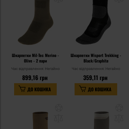
уподобань
уп
Шкарпетки Mil-Tec Merino -
Шкарпетки Wisport Trekking -
Olive - 2 пари
Black/Graphite
Час відправлення:
Негайно
Час відправлення:
Негайно
899,16 грн
359,11 грн
ДО КОШИКА
ДО КОШИКА
Додати
До
до
д
списку
сп
уподобань
уп