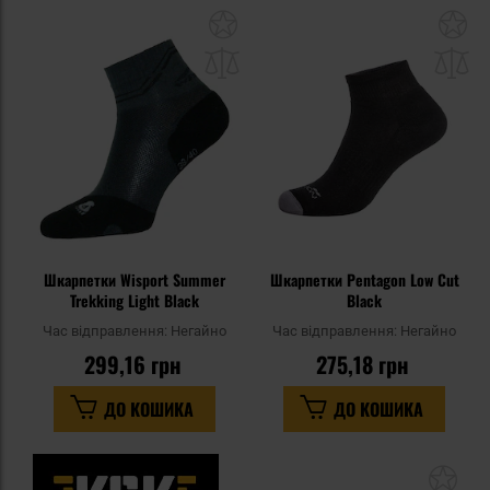
Додати
До
до
д
списку
сп
уподобань
уп
Шкарпетки Wisport Summer
Шкарпетки Pentagon Low Cut
Trekking Light Black
Black
Час відправлення:
Негайно
Час відправлення:
Негайно
299,16 грн
275,18 грн
ДО КОШИКА
ДО КОШИКА
До