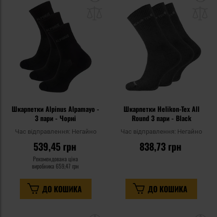
до
д
списку
сп
уподобань
уп
Шкарпетки Alpinus Alpamayo -
Шкарпетки Helikon-Tex All
3 пари - Чорні
Round 3 пари - Black
Час відправлення:
Негайно
Час відправлення:
Негайно
539,45 грн
838,73 грн
Рекомендована ціна
виробника
659,47 грн
ДО КОШИКА
ДО КОШИКА