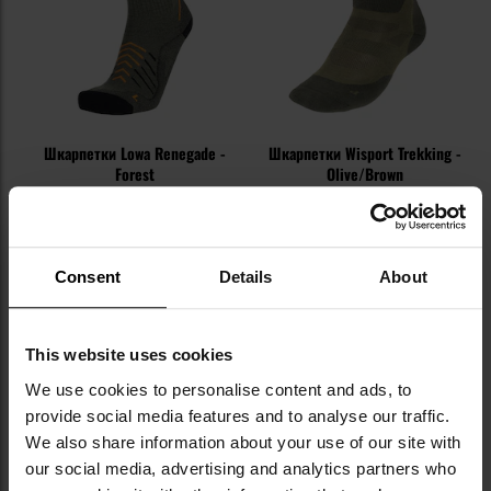
Шкарпетки Lowa Renegade -
Шкарпетки Wisport Trekking -
Forest
Olive/Brown
Час відправлення:
Негайно
Час відправлення:
Негайно
839,21 грн
359,11 грн
Consent
Details
About
ДО КОШИКА
ДО КОШИКА
Додати
До
This website uses cookies
до
д
We use cookies to personalise content and ads, to
списку
сп
уподобань
уп
provide social media features and to analyse our traffic.
We also share information about your use of our site with
our social media, advertising and analytics partners who