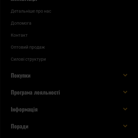
Детальніше про нас
Допомога
Контакт
Оптовий продаж
Силові структури
Покупки
Доставляємо в Україну!
Програма лояльності
Вартість і час доставки
Що ви отримуєте з акаунтом KSK
Інформація
Способи оплати
Як використати бали KSK
Умови та правила
Статус замовлення
Поради
Увійдіть в систему
Cookies
Доставка за кордон