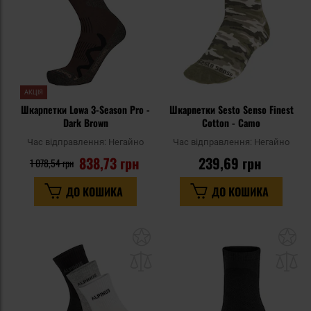
АКЦІЯ
Шкарпетки Lowa 3-Season Pro -
Шкарпетки Sesto Senso Finest
Dark Brown
Cotton - Camo
Час відправлення:
Негайно
Час відправлення:
Негайно
838,73 грн
239,69 грн
1 078,54 грн
ДО КОШИКА
ДО КОШИКА
Додати
До
до
д
списку
сп
уподобань
уп