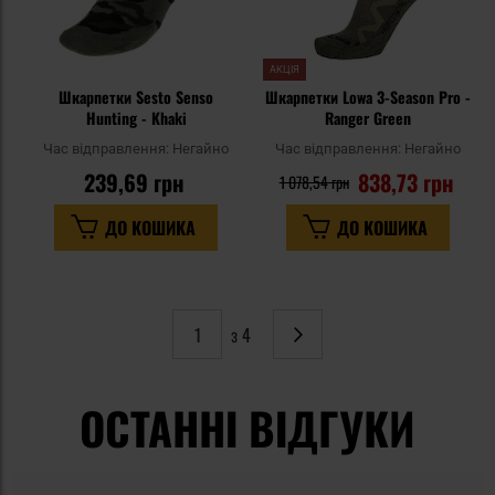
АКЦІЯ
Шкарпетки Sesto Senso
Шкарпетки Lowa 3-Season Pro -
Hunting - Khaki
Ranger Green
Час відправлення:
Негайно
Час відправлення:
Негайно
239,69 грн
838,73 грн
1 078,54 грн
ДО КОШИКА
ДО КОШИКА
з 4
Сторінка
Наступне
ОСТАННІ ВІДГУКИ