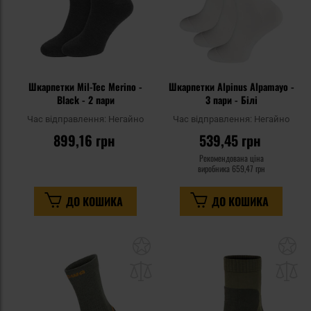
Шкарпетки Mil-Tec Merino -
Шкарпетки Alpinus Alpamayo -
Black - 2 пари
3 пари - Білі
Час відправлення:
Негайно
Час відправлення:
Негайно
899,16 грн
539,45 грн
Рекомендована ціна
виробника
659,47 грн
ДО КОШИКА
ДО КОШИКА
Додати
До
до
д
списку
сп
уподобань
уп