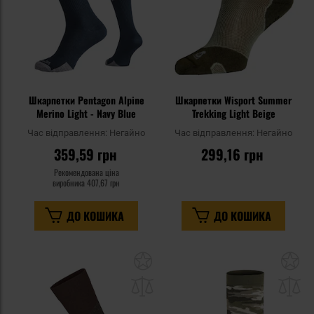
Шкарпетки Pentagon Alpine
Шкарпетки Wisport Summer
Merino Light - Navy Blue
Trekking Light Beige
Час відправлення:
Негайно
Час відправлення:
Негайно
359,59 грн
299,16 грн
Рекомендована ціна
виробника
407,67 грн
ДО КОШИКА
ДО КОШИКА
Додати
До
до
д
списку
сп
уподобань
уп