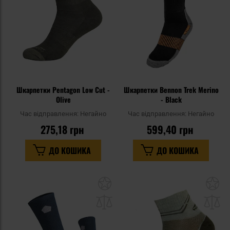
уподобань
уп
Шкарпетки Pentagon Low Cut -
Шкарпетки Bennon Trek Merino
Olive
- Black
Час відправлення:
Негайно
Час відправлення:
Негайно
275,18 грн
599,40 грн
ДО КОШИКА
ДО КОШИКА
Додати
До
до
д
списку
сп
уподобань
уп