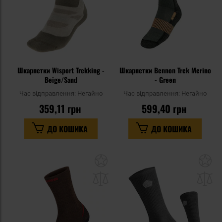
Шкарпетки Wisport Trekking -
Шкарпетки Bennon Trek Merino
Beige/Sand
- Green
Час відправлення:
Негайно
Час відправлення:
Негайно
359,11 грн
599,40 грн
ДО КОШИКА
ДО КОШИКА
Додати
До
до
д
списку
сп
уподобань
уп