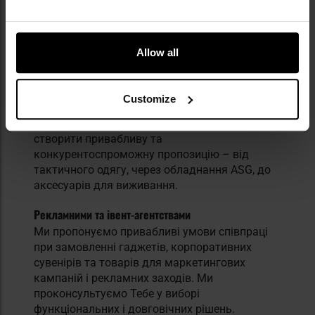
Ми співпрацюємо, зокрема,
з:
Allow all
Магазинами військового, туристичного та
стрілецького спорядження
Ти маєш стаціонарний або інтернет-магазин?
Customize
Ми надаємо доступ до тисяч перевірених
товарів та новинок, які допоможуть Тобі
створити привабливу та
конкурентоспроможну пропозицію – від
тактичного одягу, через обладнання ASG, до
аксесуарів для виживання.
Рекламними та івент-агентствами
Ми пропонуємо привабливі умови співпраці
при замовленні гаджетів, корпоративних
сувенірів та товарів для маркетингових
кампаній і рекламних заходів. Ми
проконсультуємо Тебе у виборі
функціональних і довговічних рішень.