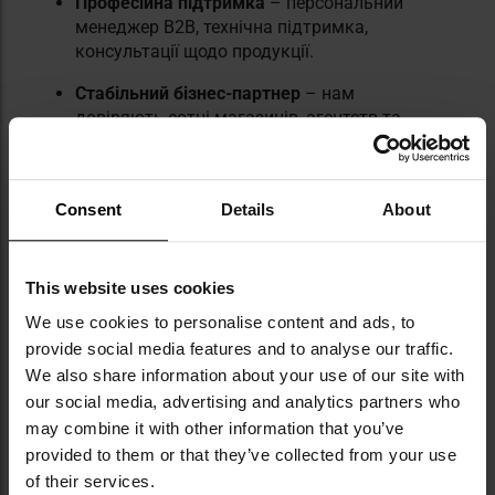
Професійна підтримка
– персональний
менеджер B2B, технічна підтримка,
консультації щодо продукції.
Стабільний бізнес-партнер
– нам
довіряють сотні магазинів, агентств та
установ у Польщі та за кордоном
Consent
Details
About
Для кого призначений
оптовий продаж?
This website uses cookies
Пропозиція B2B Militaria.pl спрямована на
широке коло професійних споживачів, які
We use cookies to personalise content and ads, to
шукають перевіреного партнера в галузі
provide social media features and to analyse our traffic.
постачання військового, туристичного та
We also share information about your use of our site with
тактичного спорядження. Ми обслуговуємо
our social media, advertising and analytics partners who
як суб'єктів комерційної діяльності, так і
may combine it with other information that you’ve
державні установи.
provided to them or that they’ve collected from your use
of their services.