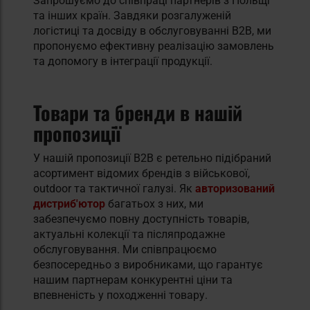
Запрошуємо до співпраці партнерів з Польщі
та інших країн. Завдяки розгалуженій
логістиці та досвіду в обслуговуванні B2B, ми
пропонуємо ефективну реалізацію замовлень
та допомогу в інтеграції продукції.
Товари та бренди в нашій
пропозиції
У нашій пропозиції B2B є ретельно підібраний
асортимент відомих брендів з військової,
outdoor та тактичної галузі. Як
авторизований
дистриб'ютор
багатьох з них, ми
забезпечуємо повну доступність товарів,
актуальні колекції та післяпродажне
обслуговування. Ми співпрацюємо
безпосередньо з виробниками, що гарантує
нашим партнерам конкурентні ціни та
впевненість у походженні товару.