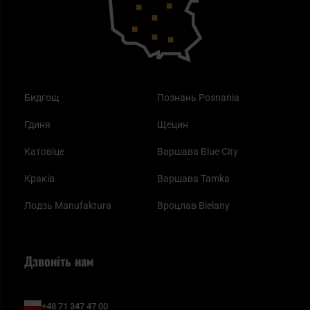
Одяг
Найкращі спальні мішки на осінь
Бидгощ
Познань Posnania
Гдиня
Щецин
Катовіце
Варшава Blue City
Краків
Варшава Tamka
Лодзь Manufaktura
Вроцлав Bielany
Дзвоніть нам
+48 71 347 47 00