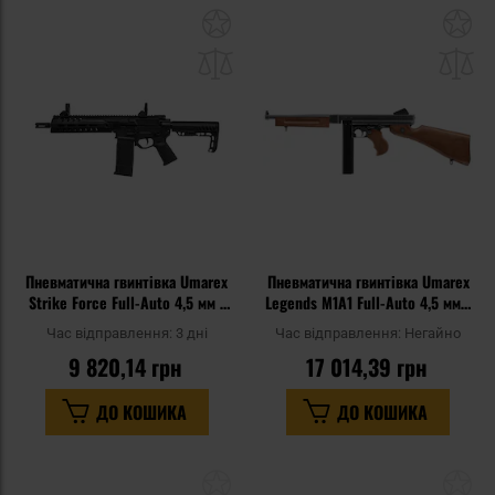
Додати
До
до
д
списку
сп
уподобань
уп
Пневматична гвинтівка Umarex
Пневматична гвинтівка Umarex
Strike Force Full-Auto 4,5 мм -
Legends M1A1 Full-Auto 4,5 мм -
Black
чорна
Час відправлення:
3 дні
Час відправлення:
Негайно
9 820,14 грн
17 014,39 грн
ДО КОШИКА
ДО КОШИКА
Додати
До