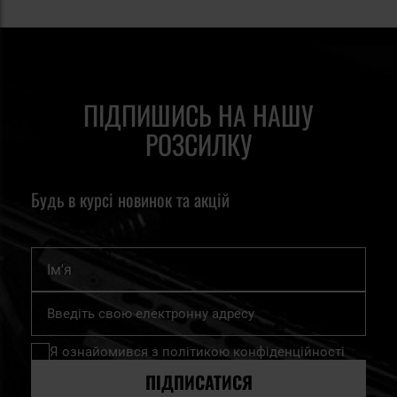
ПІДПИШИСЬ НА НАШУ
РОЗСИЛКУ
Будь в курсі новинок та акцій
Ім'я
Підпишіться
на
нашу
Я ознайомився з
політикою конфіденційності
розсилку
новин:
ПІДПИСАТИСЯ