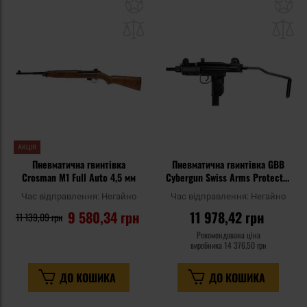
Додати
До
до
д
списку
сп
уподобань
уп
АКЦІЯ
Пневматична гвинтівка
Пневматична гвинтівка GBB
Crosman M1 Full Auto 4,5 мм
Cybergun Swiss Arms Protector
Mini Uzi Full Auto 4,5 мм
Час відправлення:
Негайно
Час відправлення:
Негайно
9 580,34 грн
11 978,42 грн
11 139,09 грн
Рекомендована ціна
виробника
14 376,50 грн
ДО КОШИКА
ДО КОШИКА