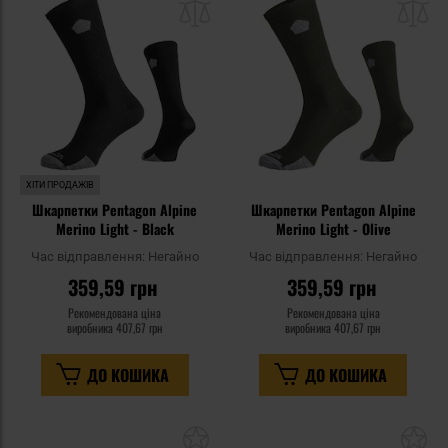
списку
сп
уподобань
уп
ХІТИ ПРОДАЖІВ
Шкарпетки Pentagon Alpine
Шкарпетки Pentagon Alpine
Merino Light - Black
Merino Light - Olive
Час відправлення:
Негайно
Час відправлення:
Негайно
359,59 грн
359,59 грн
Рекомендована ціна
Рекомендована ціна
виробника
407,67 грн
виробника
407,67 грн
ДО КОШИКА
ДО КОШИКА
Додати
До