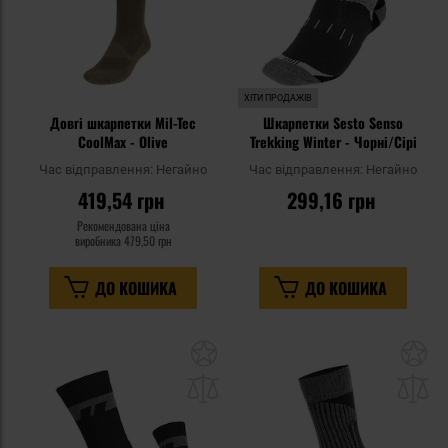
ХІТИ ПРОДАЖІВ
Довгі шкарпетки Mil-Tec
Шкарпетки Sesto Senso
CoolMax - Olive
Trekking Winter - Чорні/Сірі
Час відправлення:
Негайно
Час відправлення:
Негайно
419,54 грн
299,16 грн
Рекомендована ціна
виробника
479,50 грн
ДО КОШИКА
ДО КОШИКА
Додати
До
до
д
списку
сп
уподобань
уп