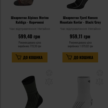
Шкарпетки Alpinus Merino
Шкарпетки Fjord Nansen
Kuldiga - Коричневі
Mountain Kevlar - Black/Grey
Час відправлення:
Негайно
Час відправлення:
Негайно
599,40 грн
959,11 грн
Рекомендована ціна
Рекомендована ціна
виробника
719,30 грн
виробника
1 079,02 грн
ДО КОШИКА
ДО КОШИКА
Додати
До
до
д
списку
сп
уподобань
уп