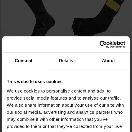
уподобань
уп
АКЦІЯ
Шкарпетки Lowa 3-Season Pro -
Шкарпетки Alpinus Zadar
Black
Coolmax FI11081 Чорні - 3 пари
Consent
Details
About
Час відправлення:
Негайно
Час відправлення:
Негайно
838,73 грн
719,30 грн
1 078,54 грн
This website uses cookies
ДО КОШИКА
ДО КОШИКА
We use cookies to personalise content and ads, to
provide social media features and to analyse our traffic.
We also share information about your use of our site with
Додати
До
our social media, advertising and analytics partners who
до
д
списку
сп
may combine it with other information that you’ve
уподобань
уп
provided to them or that they’ve collected from your use