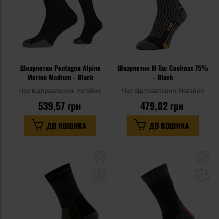
Шкарпетки Pentagon Alpine
Шкарпетки M-Tac Coolmax 75%
Merino Medium - Black
- Black
Час відправлення:
Негайно
Час відправлення:
Негайно
539,57 грн
479,02 грн
ДО КОШИКА
ДО КОШИКА
Додати
До
до
д
списку
сп
уподобань
уп