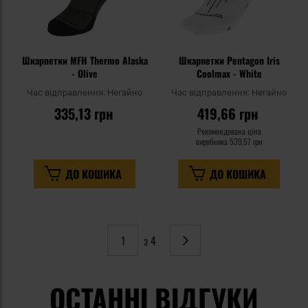
Шкарпетки MFH Thermo Alaska
Шкарпетки Pentagon Iris
- Olive
Coolmax - White
Час відправлення:
Негайно
Час відправлення:
Негайно
335,13 грн
419,66 грн
Рекомендована ціна
виробника
539,57 грн
ДО КОШИКА
ДО КОШИКА
з 4
Сторінка
Наступне
ОСТАННІ ВІДГУКИ