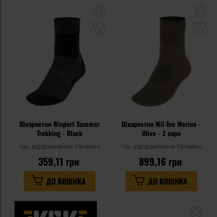
Додати
До
до
д
списку
сп
уподобань
уп
Шкарпетки Wisport Summer
Шкарпетки Mil-Tec Merino -
Trekking - Black
Olive - 2 пари
Час відправлення:
Негайно
Час відправлення:
Негайно
359,11 грн
899,16 грн
ДО КОШИКА
ДО КОШИКА
До