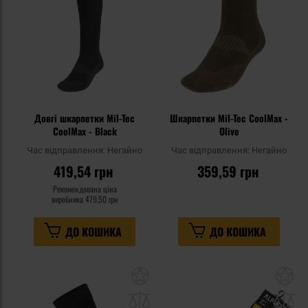
уподобань
уп
Довгі шкарпетки Mil-Tec
Шкарпетки Mil-Tec CoolMax -
CoolMax - Black
Olive
Час відправлення:
Негайно
Час відправлення:
Негайно
419,54 грн
359,59 грн
Рекомендована ціна
виробника
479,50 грн
ДО КОШИКА
ДО КОШИКА
Додати
До
до
д
списку
сп