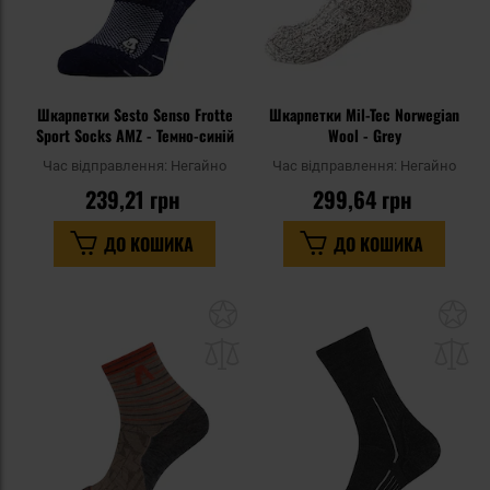
Шкарпетки Sesto Senso Frotte
Шкарпетки Mil-Tec Norwegian
Sport Socks AMZ - Темно-синій
Wool - Grey
Час відправлення:
Негайно
Час відправлення:
Негайно
239,21 грн
299,64 грн
ДО КОШИКА
ДО КОШИКА
Додати
До
до
д
списку
сп
уподобань
уп