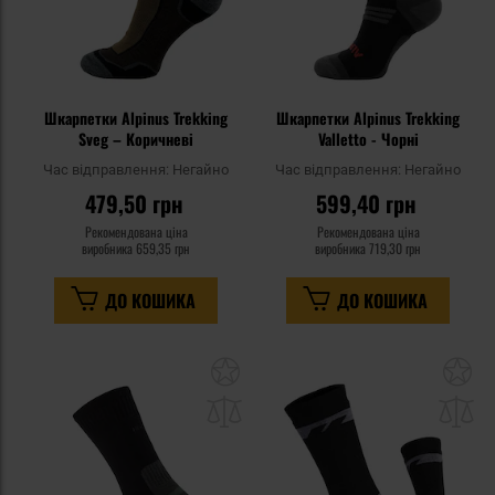
Шкарпетки Alpinus Trekking
Шкарпетки Alpinus Trekking
Sveg – Коричневі
Valletto - Чорні
Час відправлення:
Негайно
Час відправлення:
Негайно
479,50 грн
599,40 грн
Рекомендована ціна
Рекомендована ціна
виробника
659,35 грн
виробника
719,30 грн
ДО КОШИКА
ДО КОШИКА
Додати
До
до
д
списку
сп
уподобань
уп