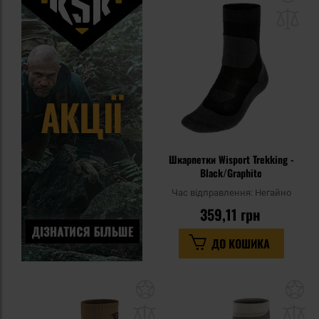
до
спи
уп
Шкарпетки Wisport Trekking -
Black/Graphite
Час відправлення:
Негайно
359,11 грн
ДО КОШИКА
Додати
До
до
д
списку
сп