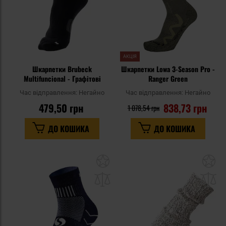
АКЦІЯ
Шкарпетки Brubeck
Шкарпетки Lowa 3-Season Pro -
Multifuncional - Графітові
Ranger Green
Час відправлення:
Негайно
Час відправлення:
Негайно
479,50 грн
838,73 грн
1 078,54 грн
ДО КОШИКА
ДО КОШИКА
Додати
До
до
д
списку
сп
уподобань
уп