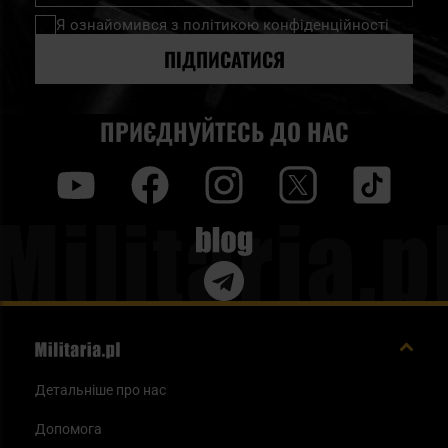
нашу
Я ознайомився з
політикою конфіденційності
розсилку
новин:
ПІДПИСАТИСЯ
ПРИЄДНУЙТЕСЬ ДО НАС
y
f
i
t
tt
Blog
Детальніше про нас
Допомога