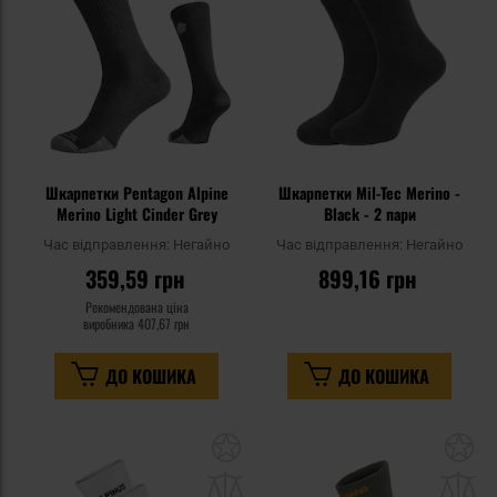
уподобань
уп
Шкарпетки Pentagon Alpine
Шкарпетки Mil-Tec Merino -
Merino Light Cinder Grey
Black - 2 пари
Час відправлення:
Негайно
Час відправлення:
Негайно
359,59 грн
899,16 грн
Рекомендована ціна
виробника
407,67 грн
ДО КОШИКА
ДО КОШИКА
Додати
До
до
д
списку
сп