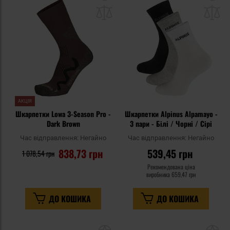
до
д
списку
сп
уподобань
уп
АКЦІЯ
Шкарпетки Lowa 3-Season Pro -
Шкарпетки Alpinus Alpamayo -
Dark Brown
3 пари - Білі / Чорні / Сірі
Час відправлення:
Негайно
Час відправлення:
Негайно
838,73 грн
539,45 грн
1 078,54 грн
Рекомендована ціна
виробника
659,47 грн
ДО КОШИКА
ДО КОШИКА