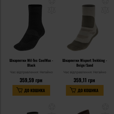
Додати
До
до
д
списку
сп
уподобань
уп
Шкарпетки Mil-Tec CoolMax -
Шкарпетки Wisport Trekking -
Black
Beige/Sand
Час відправлення:
Негайно
Час відправлення:
Негайно
359,59 грн
359,11 грн
ДО КОШИКА
ДО КОШИКА
Додати
До
до
д