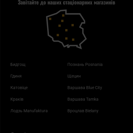
Завітайте до наших стаціонарних магазинів
Самозахист
Blackout - що це таке?
Повернення товару
Outdoor
Як працює маска від смогу?
Купони на знижку
Одяг
Найкращі спальні мішки на осінь
Бидгощ
Познань Posnania
Гдиня
Щецин
Катовіце
Варшава Blue City
Краків
Варшава Tamka
Лодзь Manufaktura
Вроцлав Bielany