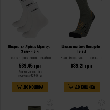
уподобань
уп
Шкарпетки Alpinus Alpamayo -
Шкарпетки Lowa Renegade -
3 пари - Білі
Forest
Час відправлення:
Негайно
Час відправлення:
Негайно
539,45 грн
839,21 грн
Рекомендована ціна
виробника
659,47 грн
ДО КОШИКА
ДО КОШИКА
Додати
До
до
д