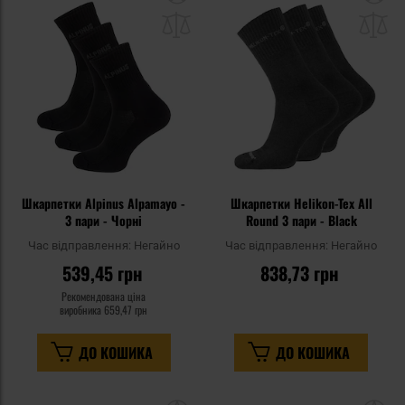
до
д
списку
сп
уподобань
уп
Шкарпетки Alpinus Alpamayo -
Шкарпетки Helikon-Tex All
3 пари - Чорні
Round 3 пари - Black
Час відправлення:
Негайно
Час відправлення:
Негайно
539,45 грн
838,73 грн
Рекомендована ціна
виробника
659,47 грн
ДО КОШИКА
ДО КОШИКА