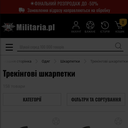
ФІНАЛЬНИЙ РОЗПРОДАЖ ДО -50%
Замовлення відразу направляються на обробку
0
АКАУНТ
БАЖАНЕ
ІСТОРІЯ
КОШИК
Домашня сторінка
Одяг
Шкарпетки
Трекінгові шкарпетки
Трекінгові шкарпетки
158 товари
КАТЕГОРІЇ
ФІЛЬТРИ ТА СОРТУВАННЯ
Додати
До
до
д