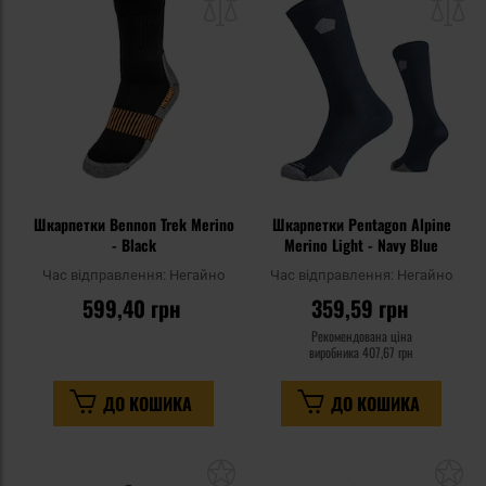
списку
сп
уподобань
уп
Шкарпетки Bennon Trek Merino
Шкарпетки Pentagon Alpine
- Black
Merino Light - Navy Blue
Час відправлення:
Негайно
Час відправлення:
Негайно
599,40 грн
359,59 грн
Рекомендована ціна
виробника
407,67 грн
ДО КОШИКА
ДО КОШИКА
Додати
До