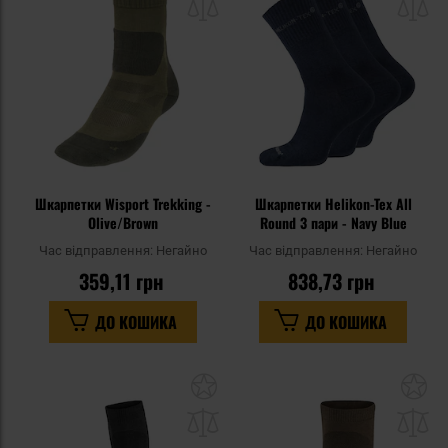
списку
сп
уподобань
уп
Шкарпетки Wisport Trekking -
Шкарпетки Helikon-Tex All
Olive/Brown
Round 3 пари - Navy Blue
Час відправлення:
Негайно
Час відправлення:
Негайно
359,11 грн
838,73 грн
ДО КОШИКА
ДО КОШИКА
Додати
До
до
д
списку
сп