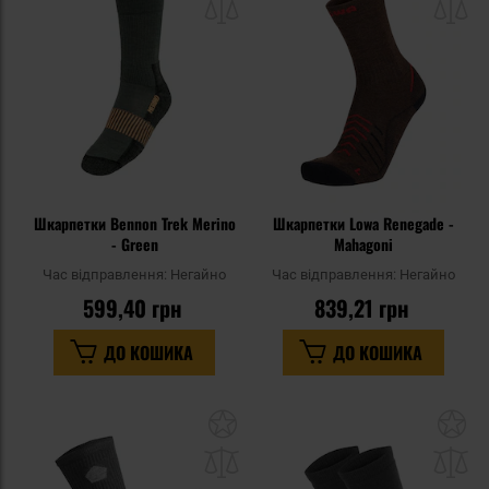
списку
сп
уподобань
уп
Шкарпетки Bennon Trek Merino
Шкарпетки Lowa Renegade -
- Green
Mahagoni
Час відправлення:
Негайно
Час відправлення:
Негайно
599,40 грн
839,21 грн
ДО КОШИКА
ДО КОШИКА
Додати
До
до
д
списку
сп