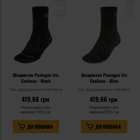
Додати
До
до
д
списку
сп
уподобань
уп
Шкарпетки Pentagon Iris
Шкарпетки Pentagon Iris
Coolmax - Black
Coolmax - Olive
Час відправлення:
Негайно
Час відправлення:
Негайно
419,66 грн
419,66 грн
Рекомендована ціна
Рекомендована ціна
виробника
539,57 грн
виробника
539,57 грн
ДО КОШИКА
ДО КОШИКА