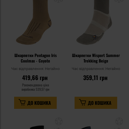
уподобань
уп
Шкарпетки Pentagon Iris
Шкарпетки Wisport Summer
Coolmax - Coyote
Trekking Beige
Час відправлення:
Негайно
Час відправлення:
Негайно
419,66 грн
359,11 грн
Рекомендована ціна
виробника
539,57 грн
ДО КОШИКА
ДО КОШИКА
Додати
До
до
д