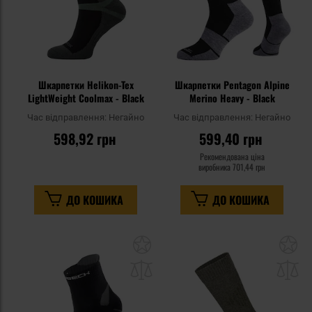
Шкарпетки Helikon-Tex
Шкарпетки Pentagon Alpine
LightWeight Coolmax - Black
Merino Heavy - Black
Час відправлення:
Негайно
Час відправлення:
Негайно
598,92 грн
599,40 грн
Рекомендована ціна
виробника
701,44 грн
ДО КОШИКА
ДО КОШИКА
Додати
До
до
д
списку
сп
уподобань
уп