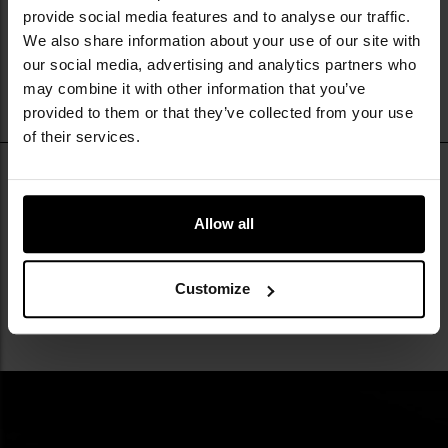
provide social media features and to analyse our traffic.
We also share information about your use of our site with
our social media, advertising and analytics partners who
may combine it with other information that you’ve
provided to them or that they’ve collected from your use
of their services.
Фотохромні окуляри – це моделі, лінзи яких адаптуються
до мінливих умов освітлення. Під впливом
Allow all
ультрафіолетового випромінювання (наприклад,
Читати детальніше
Як працюють фотохромні окуляри?
сонячного світла) лінзи темніють і знову стають світлими
Customize
в приміщенні або при слабкому освітленні.
В умовах слабкого освітлення фотохромні пігменти
розташовані таким чином, що дозволяє світлу вільно
проходити через лінзи. У такому стані лінзи прозорі або
Чи варто купувати фотохромні
злегка тоновані. Якщо лінзи піддаються впливу УФ-
окуляри?
випромінювання, фотохромні пігменти змінюють свою