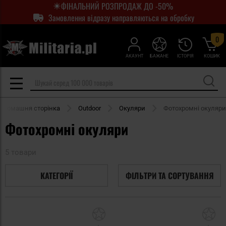
ФІНАЛЬНИЙ РОЗПРОДАЖ ДО -50%
Замовлення відразу направляються на обробку
0
АКАУНТ
БАЖАНЕ
ІСТОРІЯ
КОШИК
Домашня сторінка
Outdoor
Окуляри
Фотохромні окуляри
Фотохромні окуляри
5 товари
КАТЕГОРІЇ
ФІЛЬТРИ ТА СОРТУВАННЯ
Додати
До
до
д