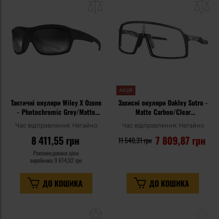
списку
сп
уподобань
уп
АКЦІЯ
Тактичні окуляри Wiley X Ozone
Захисні окуляри Oakley Sutro -
- Photochromic Grey/Matte
Matte Carbon/Clear
Black
Photochromic
Час відправлення:
Негайно
Час відправлення:
Негайно
8 411,55 грн
7 809,87 грн
11 540,31 грн
Рекомендована ціна
виробника
9 614,92 грн
ДО КОШИКА
ДО КОШИКА
Додати
До