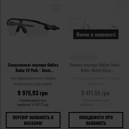
до
д
списку
сп
уподобань
уп
Немає в наявності
ЗАКІНЧЕННЯ ТОВАРУ
Сонцезахисні окуляри Oakley
Захисні окуляри Oakley Sutro -
Radar EV Path - Steel
Matte White/Clear
Frame/Clear to Black Iridium
Photochromic
Час відправлення:
Немає
Час відправлення:
Немає в
Photochromic
можливості доставки
наявності
9 975,93 грн
8 411,55 грн
Рекомендована ціна
Рекомендована ціна
виробника
14 187,73 грн
виробника
11 540,31 грн
ПЕРЕВІР НАЯВНІСТЬ В
ПОВІДОМИТИ ПРО
МАГАЗИНІ
НАЯВНІСТЬ