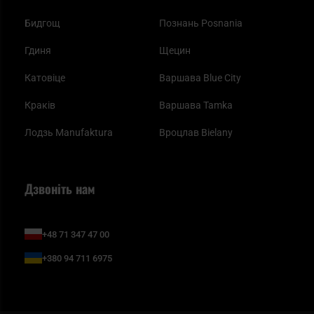
Бидгощ
Познань Posnania
Гдиня
Щецин
Катовіце
Варшава Blue City
Краків
Варшава Tamka
Лодзь Manufaktura
Вроцлав Bielany
Дзвоніть нам
+48 71 347 47 00
+380 94 711 6975