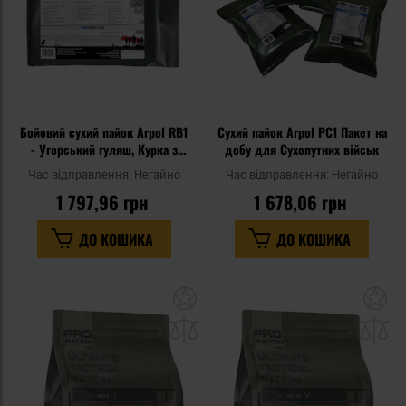
Бойовий сухий пайок Arpol RB1
Сухий пайок Arpol PC1 Пакет на
- Угорський гуляш, Курка з
добу для Сухопутних військ
рисом
Час відправлення:
Негайно
Час відправлення:
Негайно
1 797,96 грн
1 678,06 грн
ДО КОШИКА
ДО КОШИКА
Додати
До
до
д
списку
сп
уподобань
уп