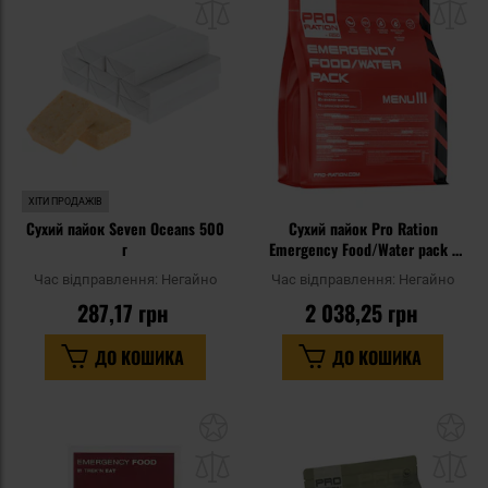
списку
сп
уподобань
уп
ХІТИ ПРОДАЖІВ
Сухий пайок Seven Oceans 500
Сухий пайок Pro Ration
г
Emergency Food/Water pack -
Меню III
Час відправлення:
Негайно
Час відправлення:
Негайно
287,17 грн
2 038,25 грн
ДО КОШИКА
ДО КОШИКА
Додати
До
до
д
списку
сп