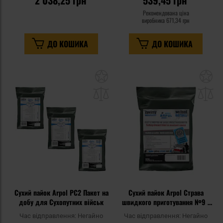
2 038,25 грн
539,45 грн
Рекомендована ціна
виробника
671,34 грн
ДО КОШИКА
ДО КОШИКА
Додати
До
до
д
списку
сп
уподобань
уп
Сухий пайок Arpol PC2 Пакет на
Сухий пайок Arpol Страва
добу для Сухопутних військ
швидкого приготування №9 -
Філе індички в гірчичному
Час відправлення:
Негайно
Час відправлення:
Негайно
соусі