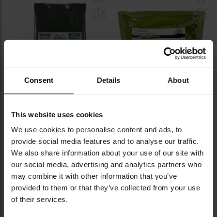
до
д
списку
сп
уподобань
уп
Consent
Details
About
Сухий пайок Arpol Страва
Готова страва Maverick Food
This website uses cookies
швидкого приготування № 1 -
Ковбаса в соусі барбекю - 300
Лазанья
г
We use cookies to personalise content and ads, to
Час відправлення:
Негайно
Час відправлення:
Негайно
provide social media features and to analyse our traffic.
538,97 грн
299,16 грн
We also share information about your use of our site with
our social media, advertising and analytics partners who
ДО КОШИКА
ДО КОШИКА
may combine it with other information that you’ve
provided to them or that they’ve collected from your use
Додати
До
of their services.
до
д