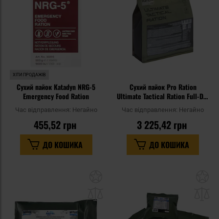
уподобань
уп
ХІТИ ПРОДАЖІВ
Сухий пайок Katadyn NRG-5
Сухий пайок Pro Ration
Emergency Food Ration
Ultimate Tactical Ration Full-Day
Меню I
Час відправлення:
Негайно
Час відправлення:
Негайно
455,52 грн
3 225,42 грн
ДО КОШИКА
ДО КОШИКА
Додати
До
до
д
списку
сп
уподобань
уп