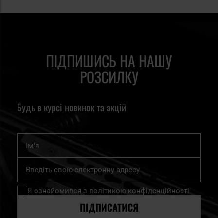
розчинний напій, цукор або мед, висококалорійний
батончик, сублімовані продукти, в'ялена яловичина або
інше в'ялене м'ясо.
ПІДПИШИСЬ НА НАШУ
РОЗСИЛКУ
Будь в курсі новинок та акцій
Ім'я
Підпишіться
на
нашу
Я ознайомився з
політикою конфіденційності
розсилку
новин:
ПІДПИСАТИСЯ