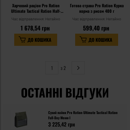
Харчовий раціон Pro Ration
Готова страва Pro Ration Курка
Ultimate Tactical Ration Half-
корма з рисом 400 г
Day - Vege
Час відправлення:
Негайно
Час відправлення:
Негайно
1 678,54 грн
599,40 грн
ДО КОШИКА
ДО КОШИКА
з 2
Сторінка
Наступне
ОСТАННІ ВІДГУКИ
Сухий пайок Pro Ration Ultimate Tactical Ration
Full-Day Меню I
3 225,42 грн