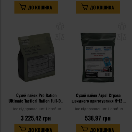
ДО КОШИКА
ДО КОШИКА
Додати
До
до
д
списку
сп
уподобань
уп
Сухий пайок Pro Ration
Сухий пайок Arpol Страва
Ultimate Tactical Ration Full-Day
швидкого приготування №12 -
Меню IV
Томатне різотто вегетаріанське
Час відправлення:
Негайно
Час відправлення:
Негайно
3 225,42 грн
538,97 грн
ДО КОШИКА
ДО КОШИКА