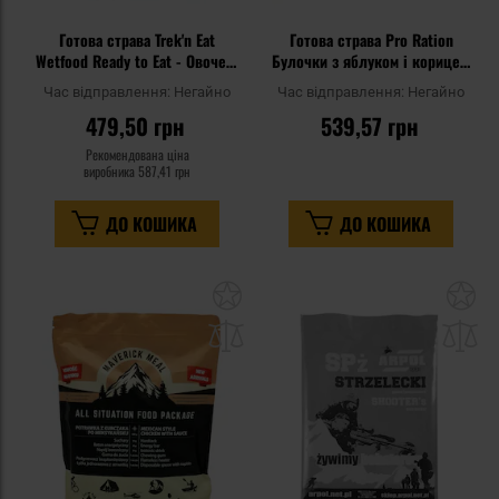
Готова страва Trek'n Eat
Готова страва Pro Ration
Wetfood Ready to Eat - Овочеві
Булочки з яблуком і корицею
фрикадельки з макаронами
400 г
Час відправлення:
Негайно
Час відправлення:
Негайно
350 г
479,50 грн
539,57 грн
Рекомендована ціна
виробника
587,41 грн
ДО КОШИКА
ДО КОШИКА
Додати
До
до
д
списку
сп
уподобань
уп