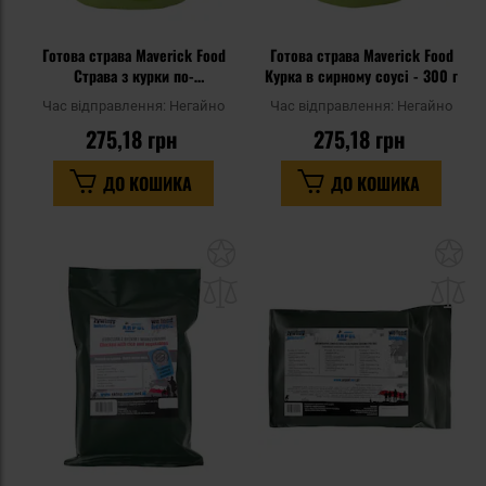
Готова страва Maverick Food
Готова страва Maverick Food
Страва з курки по-
Курка в сирному соусі - 300 г
мексиканськи - 300 г
Час відправлення:
Негайно
Час відправлення:
Негайно
275,18 грн
275,18 грн
ДО КОШИКА
ДО КОШИКА
Додати
До
до
д
списку
сп
уподобань
уп