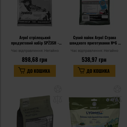
Arpol стрілецький
Сухий пайок Arpol Страва
продуктовий набір SPŻ3SH -
швидкого приготування №6 -
спагеті 300 г
Бігос з ковбасою
Час відправлення:
Негайно
Час відправлення:
Негайно
898,68 грн
538,97 грн
ДО КОШИКА
ДО КОШИКА
Додати
До
до
д
списку
сп
уподобань
уп