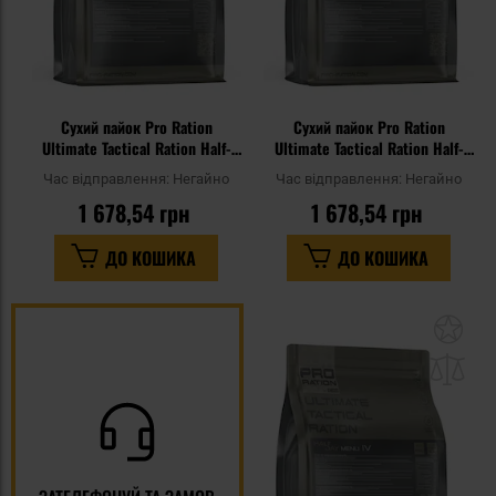
Сухий пайок Pro Ration
Сухий пайок Pro Ration
Ultimate Tactical Ration Half-
Ultimate Tactical Ration Half-
Day - Меню I
Day - Меню V
Час відправлення:
Негайно
Час відправлення:
Негайно
1 678,54 грн
1 678,54 грн
ДО КОШИКА
ДО КОШИКА
До
до
спи
уп