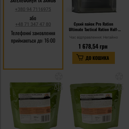
ЗАТЕЛЕФОНУЙ ТА ЗАМОВ
+380 94 7116975
або
Сухий пайок Pro Ration
+48 71 347 47 80
Ultimate Tactical Ration Half-
Телефонні замовлення
Day - Меню IV
Час відправлення:
Негайно
приймаються до: 16:00
1 678,54 грн
ДО КОШИКА
Додати
До
до
д
списку
сп
уподобань
уп