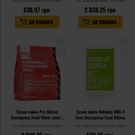
Час відправлення:
Негайно
Час відправлення:
Негайно
538,97 грн
2 038,25 грн
ДО КОШИКА
ДО КОШИКА
Додати
До
до
д
списку
сп
уподобань
уп
Сухий пайок Pro Ration
Сухий пайок Katadyn NRG-5
Emergency Food/Water pack -
Zero Emergency Food Ration
Меню IV
Час відправлення:
Негайно
Час відправлення:
Негайно