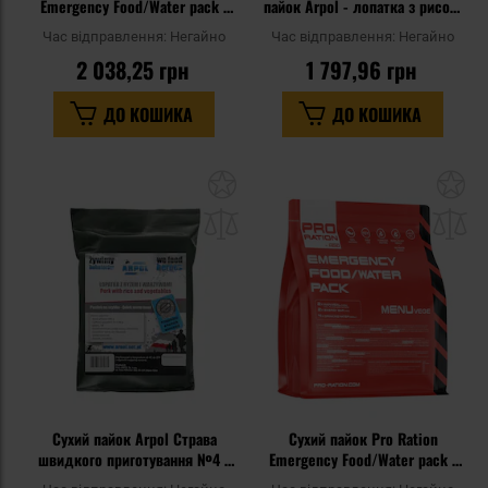
Emergency Food/Water pack -
пайок Arpol - лопатка з рисом,
Меню II
бограч
Час відправлення:
Негайно
Час відправлення:
Негайно
2 038,25 грн
1 797,96 грн
ДО КОШИКА
ДО КОШИКА
Додати
До
до
д
списку
сп
уподобань
уп
Сухий пайок Arpol Страва
Сухий пайок Pro Ration
швидкого приготування №4 -
Emergency Food/Water pack -
Лопатка з рисом та овочами
Menu Vege