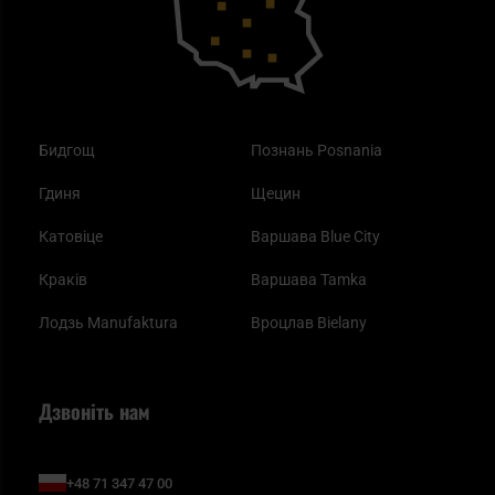
Одяг
Найкращі спальні мішки на осінь
Бидгощ
Познань Posnania
Гдиня
Щецин
Катовіце
Варшава Blue City
Краків
Варшава Tamka
Лодзь Manufaktura
Вроцлав Bielany
Дзвоніть нам
+48 71 347 47 00