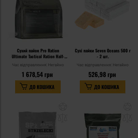
Сухий пайок Pro Ration
Сухі пайки Seven Oceans 500 г
Ultimate Tactical Ration Half-
- 2 шт.
Day - Меню II
Час відправлення:
Негайно
Час відправлення:
Негайно
1 678,54 грн
526,98 грн
ДО КОШИКА
ДО КОШИКА
Додати
До
до
д
списку
сп
уподобань
уп