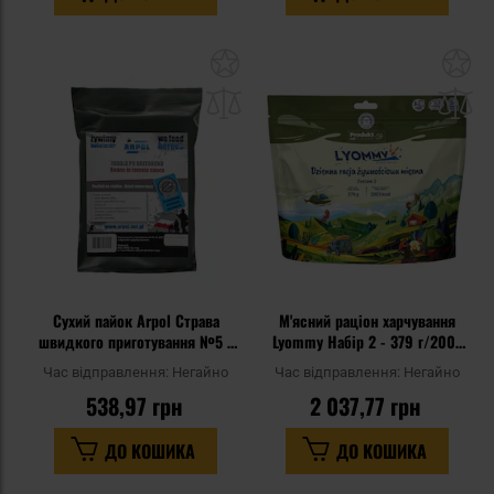
Додати
До
до
д
списку
сп
уподобань
уп
Сухий пайок Arpol Страва
М'ясний раціон харчування
швидкого приготування №5 -
Lyommy Набір 2 - 379 г/2003
Квасоля по-бретонськи
ккал
Час відправлення:
Негайно
Час відправлення:
Негайно
538,97 грн
2 037,77 грн
ДО КОШИКА
ДО КОШИКА