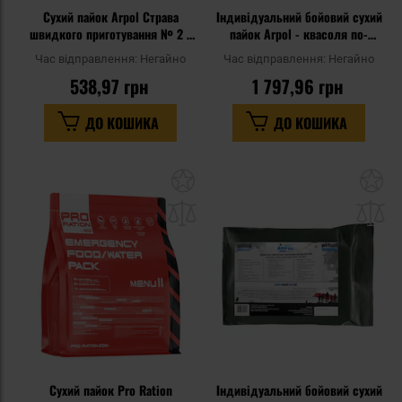
Сухий пайок Arpol Страва
Індивідуальний бойовий сухий
швидкого приготування № 2 -
пайок Arpol - квасоля по-
Курка з рисом і овочами
бретонськи, спагетті
Час відправлення:
Негайно
Час відправлення:
Негайно
538,97 грн
1 797,96 грн
ДО КОШИКА
ДО КОШИКА
Додати
До
до
д
списку
сп
уподобань
уп
Сухий пайок Pro Ration
Індивідуальний бойовий сухий