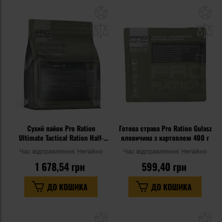
Додати
До
до
д
списку
сп
уподобань
уп
Сухий пайок Pro Ration
Готова страва Pro Ration Gulasz
Ultimate Tactical Ration Half-
яловичина з картоплею 400 г
Day - Меню III
Час відправлення:
Негайно
Час відправлення:
Негайно
1 678,54 грн
599,40 грн
ДО КОШИКА
ДО КОШИКА
Додати
До