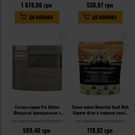
1 678,06 грн
538,97 грн
ДО КОШИКА
ДО КОШИКА
Додати
До
до
д
списку
сп
уподобань
уп
Готова страва Pro Ration
Сухий пайок Maverick Food Midi
Шведські фрикадельки з
Куряче філе в сирному соусі -
картопляним пюре та
380 г
Час відправлення:
Негайно
Час відправлення:
Негайно
вершковим соусом 400 г
599,40 грн
718,82 грн