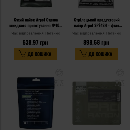
Сухий пайок Arpol Страва
Стрілецький продуктовий
швидкого приготування №10 -
набір Arpol SPŻ4SH - філе
Ковбаса з помідорами
індички 300 г
Час відправлення:
Негайно
Час відправлення:
Негайно
538,97 грн
898,68 грн
ДО КОШИКА
ДО КОШИКА
Додати
До
до
д
списку
сп
уподобань
уп