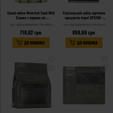
Сухий пайок Maverick Food Midi
Стрілецький набір харчових
Страва з куркою по-
продуктів Arpol SPŻ2SH -
мексиканськи - 417 г
угорський гуляш 300 г
Час відправлення:
Негайно
Час відправлення:
Негайно
718,82 грн
898,68 грн
ДО КОШИКА
ДО КОШИКА
Додати
До
до
д
списку
сп
уподобань
уп