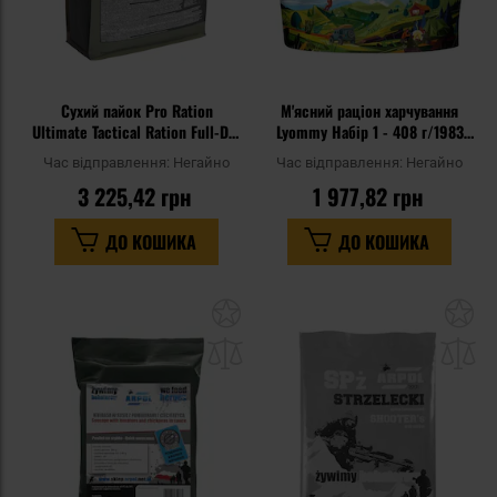
Сухий пайок Pro Ration
М'ясний раціон харчування
Ultimate Tactical Ration Full-Day
Lyommy Набір 1 - 408 г/1983
Menu II
ккал
Час відправлення:
Негайно
Час відправлення:
Негайно
3 225,42 грн
1 977,82 грн
ДО КОШИКА
ДО КОШИКА
Додати
До
до
д
списку
сп
уподобань
уп