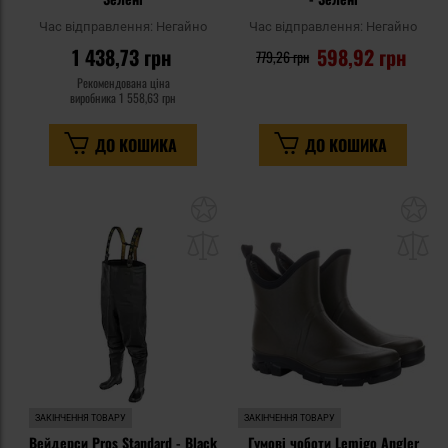
Час відправлення:
Негайно
Час відправлення:
Негайно
1 438,73 грн
598,92 грн
779,26 грн
Рекомендована ціна
виробника
1 558,63 грн
ДО КОШИКА
ДО КОШИКА
Додати
До
до
д
списку
сп
уподобань
уп
ЗАКІНЧЕННЯ ТОВАРУ
ЗАКІНЧЕННЯ ТОВАРУ
Вейдерси Pros Standard - Black
Гумові чоботи Lemigo Angler