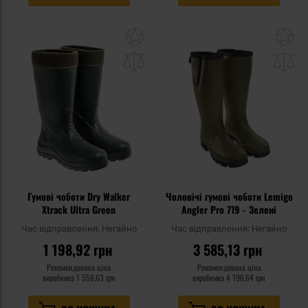
Додати
До
до
д
списку
сп
уподобань
уп
Гумові чоботи Dry Walker
Чоловічі гумові чоботи Lemigo
Xtrack Ultra Green
Angler Pro 719 - Зелені
Час відправлення:
Негайно
Час відправлення:
Негайно
1 198,92 грн
3 585,13 грн
Рекомендована ціна
Рекомендована ціна
виробника
1 558,63 грн
виробника
4 196,64 грн