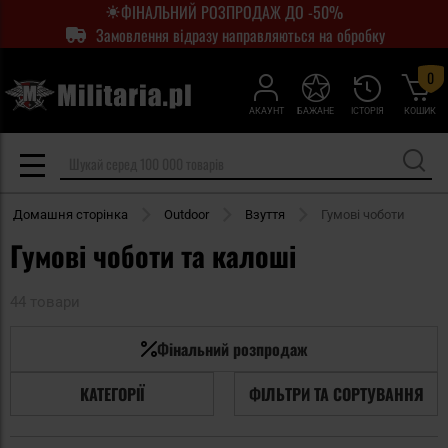
ФІНАЛЬНИЙ РОЗПРОДАЖ ДО -50%
Замовлення відразу направляються на обробку
0
АКАУНТ
БАЖАНЕ
ІСТОРІЯ
КОШИК
Домашня сторінка
Outdoor
Взуття
Гумові чоботи
Гумові чоботи та калоші
44 товари
Фінальний розпродаж
КАТЕГОРІЇ
ФІЛЬТРИ ТА СОРТУВАННЯ