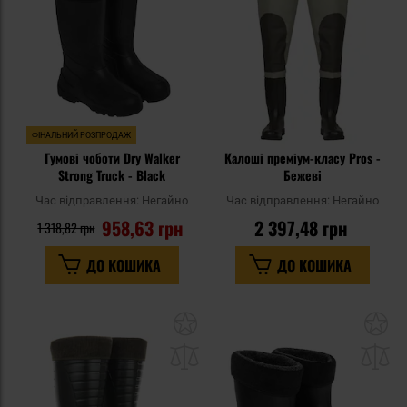
уподобань
уп
ФІНАЛЬНИЙ РОЗПРОДАЖ
Гумові чоботи Dry Walker
Калоші преміум-класу Pros -
Strong Truck - Black
Бежеві
Час відправлення:
Негайно
Час відправлення:
Негайно
958,63 грн
2 397,48 грн
1 318,82 грн
ДО КОШИКА
ДО КОШИКА
Додати
До
до
д
списку
сп
уподобань
уп