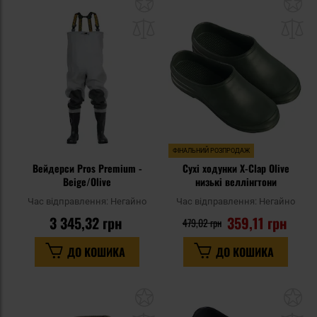
Додати
До
до
д
списку
сп
уподобань
уп
ФІНАЛЬНИЙ РОЗПРОДАЖ
Вейдерси Pros Premium -
Сухі ходунки X-Clap Olive
Beige/Olive
низькі веллінгтони
Час відправлення:
Негайно
Час відправлення:
Негайно
3 345,32 грн
359,11 грн
479,02 грн
ДО КОШИКА
ДО КОШИКА
Додати
До
до
д