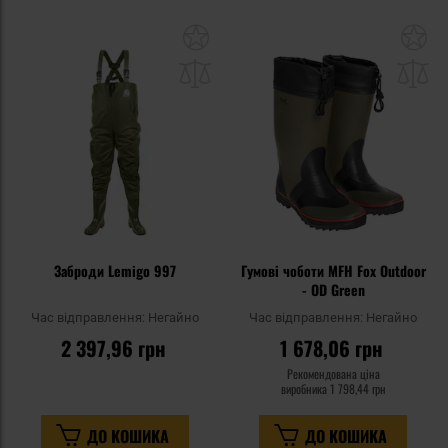
Додати
До
до
д
списку
сп
уподобань
уп
Заброди Lemigo 997
Гумові чоботи MFH Fox Outdoor
- OD Green
Час відправлення:
Негайно
Час відправлення:
Негайно
2 397,96 грн
1 678,06 грн
Рекомендована ціна
виробника
1 798,44 грн
ДО КОШИКА
ДО КОШИКА