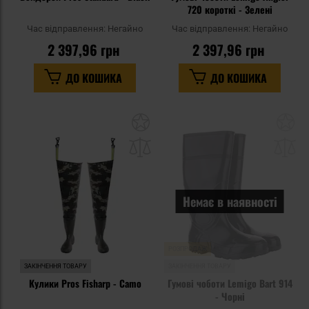
720 короткі - Зелені
Час відправлення:
Негайно
Час відправлення:
Негайно
2 397,96 грн
2 397,96 грн
ДО КОШИКА
ДО КОШИКА
Додати
До
до
д
списку
сп
уподобань
уп
Немає в наявності
РОЗПРОДАЖ
ЗАКІНЧЕННЯ ТОВАРУ
ЗАКІНЧЕННЯ ТОВАРУ
Кулики Pros Fisharp - Camo
Гумові чоботи Lemigo Bart 914
- Чорні