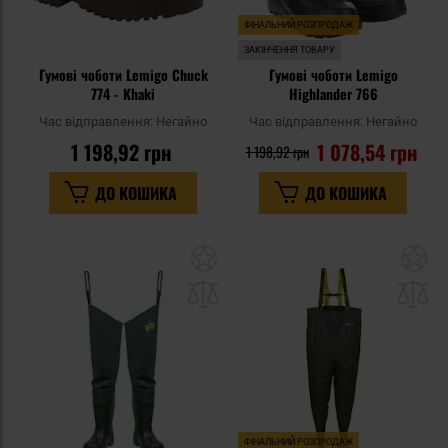
ФІНАЛЬНИЙ РОЗПРОДАЖ
ЗАКІНЧЕННЯ ТОВАРУ
Гумові чоботи Lemigo Chuck
Гумові чоботи Lemigo
774 - Khaki
Highlander 766
Час відправлення:
Негайно
Час відправлення:
Негайно
1 198,92 грн
1 078,54 грн
1 198,92 грн
ДО КОШИКА
ДО КОШИКА
Додати
До
до
д
списку
сп
уподобань
уп
ФІНАЛЬНИЙ РОЗПРОДАЖ