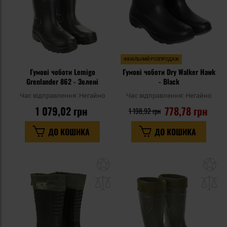
ФІНАЛЬНИЙ РОЗПРОДАЖ
Гумові чоботи Lemigo
Гумові чоботи Dry Walker Hawk
Grenlander 862 - Зелені
- Black
Час відправлення:
Негайно
Час відправлення:
Негайно
1 079,02 грн
778,78 грн
1 198,92 грн
ДО КОШИКА
ДО КОШИКА
Додати
До
до
д
списку
сп
уподобань
уп