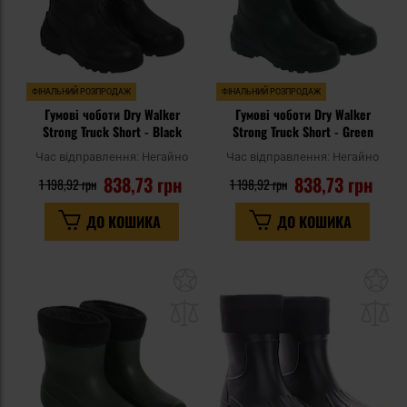
ФІНАЛЬНИЙ РОЗПРОДАЖ
ФІНАЛЬНИЙ РОЗПРОДАЖ
Гумові чоботи Dry Walker
Гумові чоботи Dry Walker
Strong Truck Short - Black
Strong Truck Short - Green
Час відправлення:
Негайно
Час відправлення:
Негайно
838,73 грн
838,73 грн
1 198,92 грн
1 198,92 грн
ДО КОШИКА
ДО КОШИКА
Додати
До
до
д
списку
сп
уподобань
уп