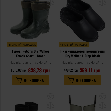
списку
сп
уподобань
уп
ФІНАЛЬНИЙ РОЗПРОДАЖ
ФІНАЛЬНИЙ РОЗПРОДАЖ
Гумові чоботи Dry Walker
Низькопідлогові веллінгтони
Xtrack Short - Green
Dry Walker X-Clap Black
Час відправлення:
Негайно
Час відправлення:
Негайно
838,73 грн
359,11 грн
1 318,82 грн
479,02 грн
ДО КОШИКА
ДО КОШИКА
Додати
До
до
д
списку
сп