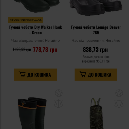
ФІНАЛЬНИЙ РОЗПРОДАЖ
Гумові чоботи Dry Walker Hawk
Гумові чоботи Lemigo Denver
- Green
765
Час відправлення:
Негайно
Час відправлення:
Негайно
778,78 грн
838,73 грн
1 198,92 грн
Рекомендована ціна
виробника
959,11 грн
ДО КОШИКА
ДО КОШИКА
Додати
До
до
д
списку
сп
уподобань
уп