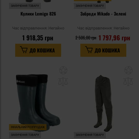
ЗАКІНЧЕННЯ ТОВАРУ
ЗАКІНЧЕННЯ ТОВАРУ
Кулики Lemigo 826
Заброди Mikado - Зелені
Час відправлення:
Негайно
Час відправлення:
Негайно
1 918,35 грн
1 797,96 грн
2 506,00 грн
ДО КОШИКА
ДО КОШИКА
Додати
До
до
д
списку
сп
уподобань
уп
ФІНАЛЬНИЙ РОЗПРОДАЖ
ЗАКІНЧЕННЯ ТОВАРУ
ЗАКІНЧЕННЯ ТОВАРУ