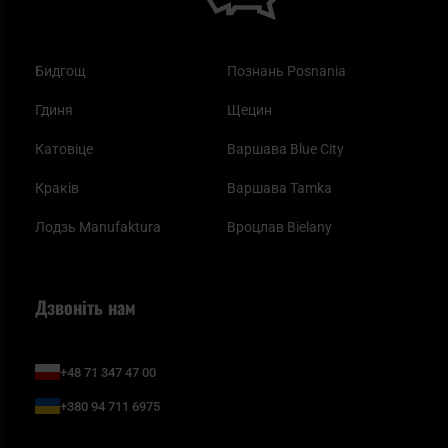
Бидгощ
Познань Posnania
Гдиня
Щецин
Катовіце
Варшава Blue City
Краків
Варшава Tamka
Лодзь Manufaktura
Вроцлав Bielany
Дзвоніть нам
+48 71 347 47 00
+380 94 711 6975