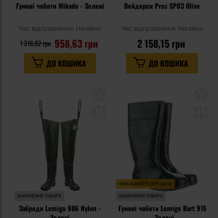
Гумові чоботи Mikado - Зелені
Вейдерси Pros SP03 Olive
Час відправлення:
Негайно
Час відправлення:
Негайно
958,63 грн
2 158,15 грн
1 318,82 грн
ДО КОШИКА
ДО КОШИКА
Додати
До
до
д
списку
сп
уподобань
уп
ФІНАЛЬНИЙ РОЗПРОДАЖ
ЗАКІНЧЕННЯ ТОВАРУ
ЗАКІНЧЕННЯ ТОВАРУ
Заброди Lemigo 986 Nylon -
Гумові чоботи Lemigo Bart 915
Зелені
- Зелені