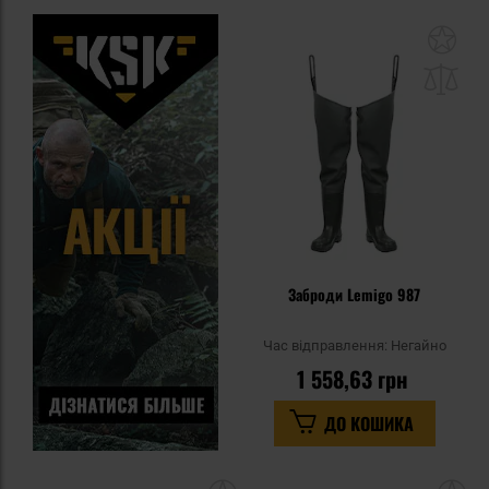
До
до
спи
уп
Заброди Lemigo 987
Час відправлення:
Негайно
1 558,63 грн
ДО КОШИКА