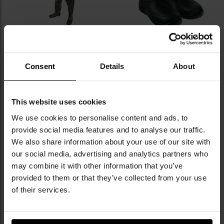
Заброди Pros Standard - Olive
Гумові чоботи Dry Walker
Trident - Black
Consent
Details
About
Час відправлення:
Негайно
Час відправлення:
Негайно
2 625,90 грн
958,63 грн
Рекомендована ціна
This website uses cookies
виробника
1 318,82 грн
We use cookies to personalise content and ads, to
ДО КОШИКА
ДО КОШИКА
provide social media features and to analyse our traffic.
We also share information about your use of our site with
our social media, advertising and analytics partners who
Додати
До
may combine it with other information that you’ve
до
д
provided to them or that they’ve collected from your use
списку
сп
уподобань
уп
of their services.