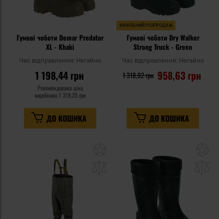
ФІНАЛЬНИЙ РОЗПРОДАЖ
Гумові чоботи Demar Predator
Гумові чоботи Dry Walker
XL - Khaki
Strong Truck - Green
Час відправлення:
Негайно
Час відправлення:
Негайно
1 198,44 грн
958,63 грн
1 318,82 грн
Рекомендована ціна
виробника
1 318,35 грн
ДО КОШИКА
ДО КОШИКА
Додати
До
до
д
списку
сп
уподобань
уп