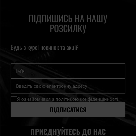
ПІДПИШИСЬ НА НАШУ
РОЗСИЛКУ
Будь в курсі новинок та акцій
Ім'я
Підпишіться
на
нашу
Я ознайомився з
політикою конфіденційності
розсилку
новин:
ПІДПИСАТИСЯ
ПРИЄДНУЙТЕСЬ ДО НАС