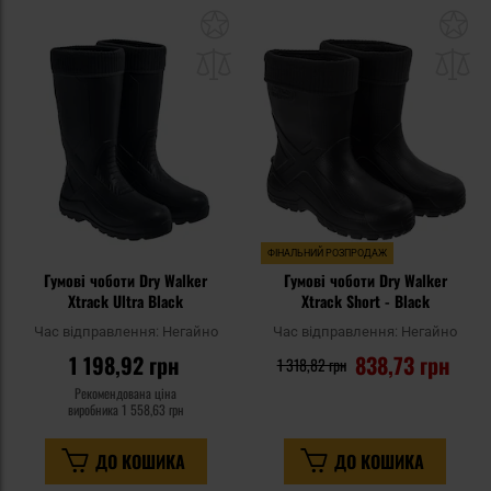
Додати
До
до
д
списку
сп
уподобань
уп
ФІНАЛЬНИЙ РОЗПРОДАЖ
Гумові чоботи Dry Walker
Гумові чоботи Dry Walker
Xtrack Ultra Black
Xtrack Short - Black
Час відправлення:
Негайно
Час відправлення:
Негайно
1 198,92 грн
838,73 грн
1 318,82 грн
Рекомендована ціна
виробника
1 558,63 грн
ДО КОШИКА
ДО КОШИКА