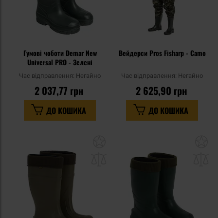
Гумові чоботи Demar New
Вейдерси Pros Fisharp - Camo
Universal PRO - Зелені
Час відправлення:
Негайно
Час відправлення:
Негайно
2 037,77 грн
2 625,90 грн
ДО КОШИКА
ДО КОШИКА
Додати
До
до
д
списку
сп
уподобань
уп