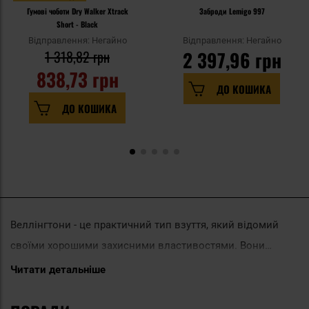
Гумові чоботи Dry Walker Xtrack
Заброди Lemigo 997
Short - Black
Відправлення: Негайно
Відправлення: Негайно
1 318,82 грн
2 397,96 грн
838,73 грн
ДО КОШИКА
ДО КОШИКА
Веллінгтони - це практичний тип взуття, який відомий
своїми хорошими захисними властивостями. Вони
виготовляються зі зносостійких і міцних матеріалів для
Читати детальніше
Жіночі веллінґтони - це взуття з конструкцією, яка краще
захисту від води або бруду. Конструкція велінгтонів
прилягає до жіночої стопи, ніж універсальні моделі. Таке
зазвичай закриває стопу і щиколотку, часто також литку.