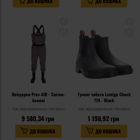
ДО КОШИКА
ДО КОШИКА
Додати
До
до
д
списку
сп
уподобань
уп
Вейдерси Pros AIR - Світло-
Гумові чоботи Lemigo Chuck
бежеві
774 - Black
Час відправлення:
Негайно
Час відправлення:
Негайно
9 580,34 грн
1 198,92 грн
ДО КОШИКА
ДО КОШИКА