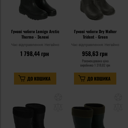
Гумові чоботи Lemigo Arctic
Гумові чоботи Dry Walker
Thermo - Зелені
Trident - Green
Час відправлення:
Негайно
Час відправлення:
Негайно
1 798,44 грн
958,63 грн
Рекомендована ціна
виробника
1 318,82 грн
ДО КОШИКА
ДО КОШИКА
Додати
До
до
д
списку
сп
уподобань
уп