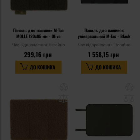
Панель для нашивок M-Tac
Панель для нашивок
MOLLE 120x85 мм - Olive
універсальний M-Tac - Black
Час відправлення:
Негайно
Час відправлення:
Негайно
299,16 грн
1 558,15 грн
ДО КОШИКА
ДО КОШИКА
Додати
До
до
д
списку
сп
уподобань
уп