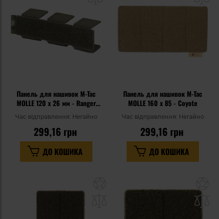
уподобань
уп
Панель для нашивок M-Tac
Панель для нашивок M-Tac
MOLLE 120 x 26 мм - Ranger
MOLLE 160 x 85 - Coyote
Green
Час відправлення:
Негайно
Час відправлення:
Негайно
299,16 грн
299,16 грн
ДО КОШИКА
ДО КОШИКА
Додати
До
до
д
списку
сп
уподобань
уп