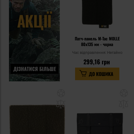
Патч-панель M-Tac MOLLE
80x135 мм - чорна
Час відправлення:
Негайно
299,16 грн
ДО КОШИКА
Додати
До
до
д
списку
сп
уподобань
уп