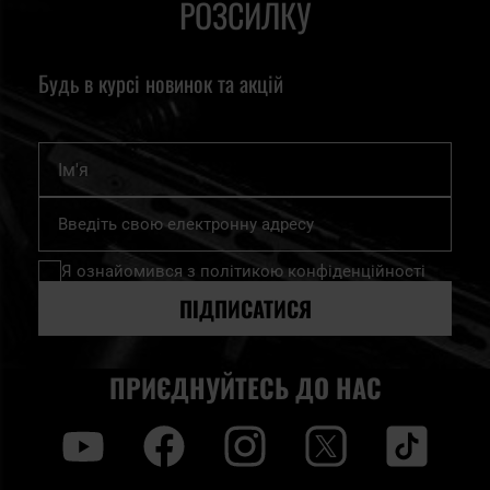
РОЗСИЛКУ
Будь в курсі новинок та акцій
Ім'я
Підпишіться
на
нашу
Я ознайомився з
політикою конфіденційності
розсилку
новин:
ПІДПИСАТИСЯ
ПРИЄДНУЙТЕСЬ ДО НАС
y
f
i
t
tt