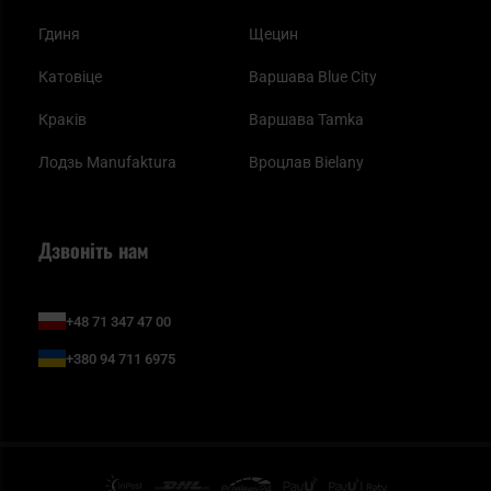
Гдиня
Щецин
Катовіце
Варшава Blue City
Краків
Варшава Tamka
Лодзь Manufaktura
Вроцлав Bielany
Дзвоніть нам
+48 71 347 47 00
+380 94 711 6975