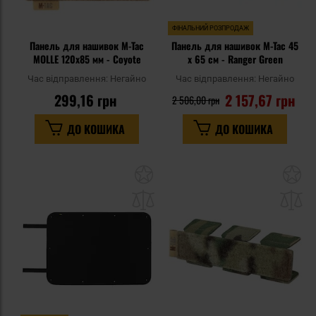
ФІНАЛЬНИЙ РОЗПРОДАЖ
Панель для нашивок M-Tac
Панель для нашивок M-Tac 45
MOLLE 120x85 мм - Coyote
x 65 см - Ranger Green
Час відправлення:
Негайно
Час відправлення:
Негайно
299,16 грн
2 157,67 грн
2 506,00 грн
ДО КОШИКА
ДО КОШИКА
Додати
До
до
д
списку
сп
уподобань
уп