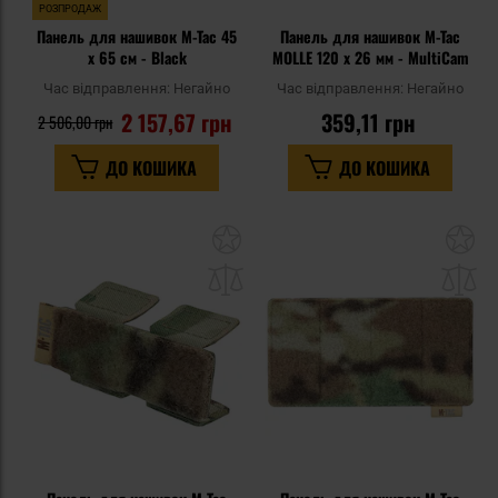
РОЗПРОДАЖ
Панель для нашивок M-Tac 45
Панель для нашивок M-Tac
x 65 см - Black
MOLLE 120 x 26 мм - MultiCam
Час відправлення:
Негайно
Час відправлення:
Негайно
2 157,67 грн
359,11 грн
2 506,00 грн
ДО КОШИКА
ДО КОШИКА
Додати
До
до
д
списку
сп
уподобань
уп