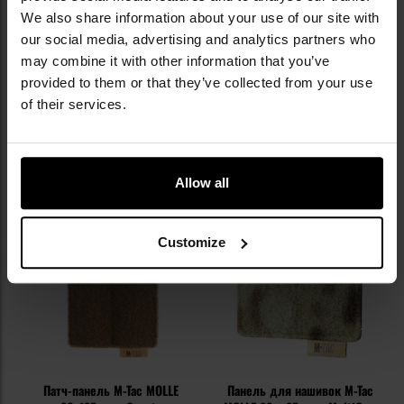
MultiCam Black
MultiCam
Час відправлення:
Негайно
Час відправлення:
Негайно
We also share information about your use of our site with
1 797,96 грн
1 797,96 грн
our social media, advertising and analytics partners who
may combine it with other information that you’ve
Рекомендована ціна
Рекомендована ціна
виробника
2 037,77 грн
виробника
2 037,77 грн
provided to them or that they’ve collected from your use
of their services.
ДО КОШИКА
ДО КОШИКА
Додати
До
Allow all
до
д
списку
сп
уподобань
уп
Customize
Патч-панель M-Tac MOLLE
Панель для нашивок M-Tac