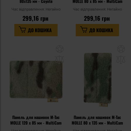
80x135 мм - Coyote
MOLLE 80 x 85 мм - MultiCam
Час відправлення:
Негайно
Час відправлення:
Негайно
299,16 грн
299,16 грн
ДО КОШИКА
ДО КОШИКА
Додати
До
до
д
списку
сп
уподобань
уп
Панель для нашивок M-Tac
Панель для нашивок M-Tac
MOLLE 120 x 85 мм - MultiCam
MOLLE 80 x 135 мм - MultiCam
Час відправлення:
Негайно
Час відправлення:
Негайно