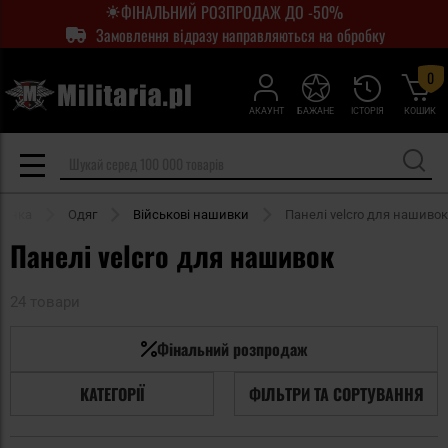
ФІНАЛЬНИЙ РОЗПРОДАЖ ДО -50%
Замовлення відразу направляються на обробку
0
АКАУНТ
БАЖАНЕ
ІСТОРІЯ
КОШИК
рінка
Одяг
Військові нашивки
Панелі velcro для нашивок
Панелі velcro для нашивок
24 товари
Фінальний розпродаж
КАТЕГОРІЇ
ФІЛЬТРИ ТА СОРТУВАННЯ