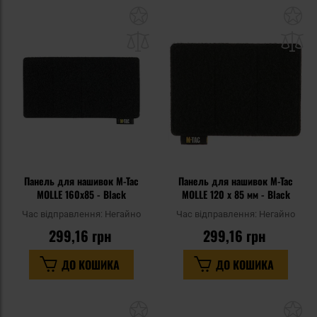
Додати
До
до
д
списку
сп
уподобань
уп
Панель для нашивок M-Tac
Панель для нашивок M-Tac
MOLLE 160x85 - Black
MOLLE 120 x 85 мм - Black
Час відправлення:
Негайно
Час відправлення:
Негайно
299,16 грн
299,16 грн
ДО КОШИКА
ДО КОШИКА
Додати
До