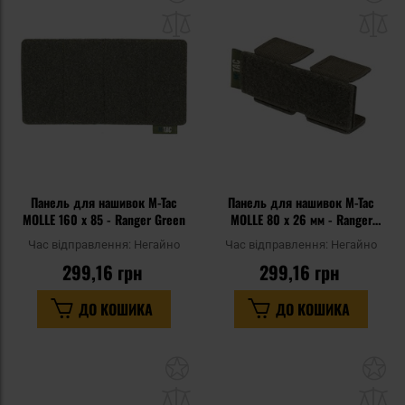
до
д
списку
сп
уподобань
уп
Панель для нашивок M-Tac
Панель для нашивок M-Tac
MOLLE 160 x 85 - Ranger Green
MOLLE 80 x 26 мм - Ranger
Green
Час відправлення:
Негайно
Час відправлення:
Негайно
299,16 грн
299,16 грн
ДО КОШИКА
ДО КОШИКА
Додати
До
до
д
списку
сп