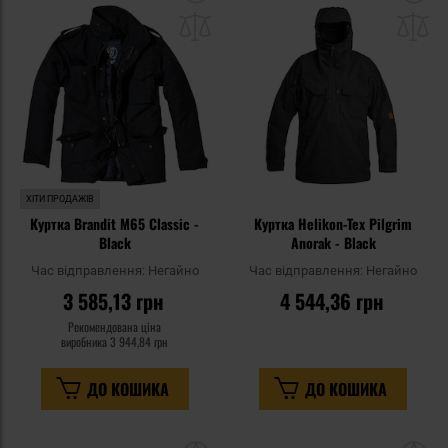
до
д
списку
сп
уподобань
уп
ХІТИ ПРОДАЖІВ
Куртка Brandit M65 Classic -
Куртка Helikon-Tex Pilgrim
Black
Anorak - Black
Час відправлення:
Негайно
Час відправлення:
Негайно
3 585,13 грн
4 544,36 грн
Рекомендована ціна
виробника
3 944,84 грн
ДО КОШИКА
ДО КОШИКА