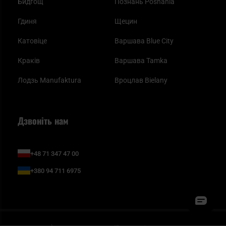
Бидгощ
Познань Posnania
Гдиня
Щецин
Катовіце
Варшава Blue City
Краків
Варшава Tamka
Лодзь Manufaktura
Вроцлав Bielany
Дзвоніть нам
+48 71 347 47 00
+380 94 711 6975