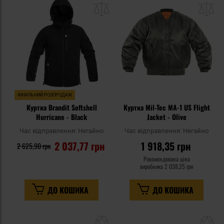
списку
сп
уподобань
уп
ФІНАЛЬНИЙ РОЗПРОДАЖ
Куртка Brandit Softshell
Куртка Mil-Tec MA-1 US Flight
Hurricane - Black
Jacket - Olive
Час відправлення:
Негайно
Час відправлення:
Негайно
2 037,77 грн
1 918,35 грн
2 625,90 грн
Рекомендована ціна
виробника
2 038,25 грн
ДО КОШИКА
ДО КОШИКА
Додати
До