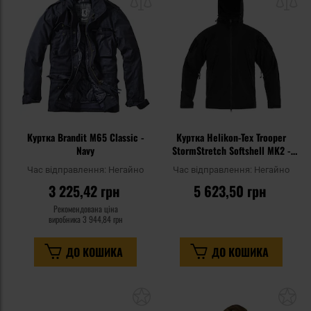
списку
сп
уподобань
уп
Куртка Brandit M65 Classic -
Куртка Helikon-Tex Trooper
Navy
StormStretch Softshell MK2 -
Black
Час відправлення:
Негайно
Час відправлення:
Негайно
3 225,42 грн
5 623,50 грн
Рекомендована ціна
виробника
3 944,84 грн
ДО КОШИКА
ДО КОШИКА
Додати
До
до
д