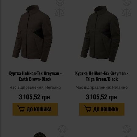
Додати
До
до
д
списку
сп
уподобань
уп
Куртка Helikon-Tex Greyman -
Куртка Helikon-Tex Greyman -
Earth Brown/Black
Taiga Green/Black
Час відправлення:
Негайно
Час відправлення:
Негайно
3 105,52 грн
3 105,52 грн
ДО КОШИКА
ДО КОШИКА
Додати
До
до
д