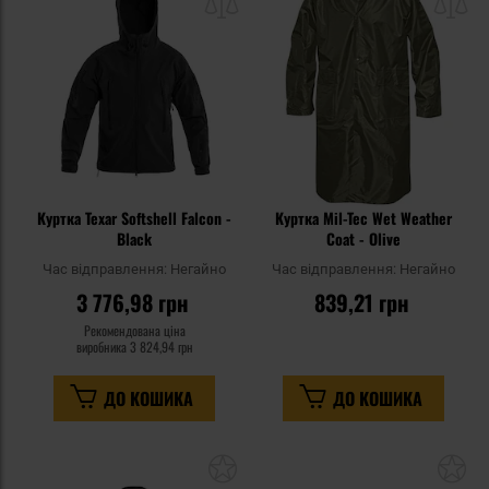
списку
сп
уподобань
уп
Куртка Texar Softshell Falcon -
Куртка Mil-Tec Wet Weather
Black
Coat - Olive
Час відправлення:
Негайно
Час відправлення:
Негайно
3 776,98 грн
839,21 грн
Рекомендована ціна
виробника
3 824,94 грн
ДО КОШИКА
ДО КОШИКА
Додати
До
до
д