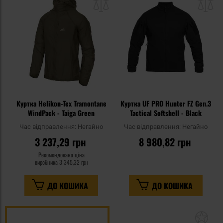
списку
сп
уподобань
уп
Куртка Helikon-Tex Tramontane
Куртка UF PRO Hunter FZ Gen.3
WindPack - Taiga Green
Tactical Softshell - Black
Час відправлення:
Негайно
Час відправлення:
Негайно
3 237,29 грн
8 980,82 грн
Рекомендована ціна
виробника
3 345,32 грн
ДО КОШИКА
ДО КОШИКА
До