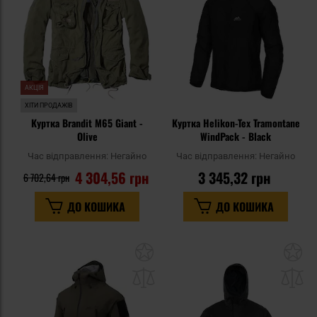
уподобань
уп
АКЦІЯ
ХІТИ ПРОДАЖІВ
Куртка Brandit M65 Giant -
Куртка Helikon-Tex Tramontane
Olive
WindPack - Black
Час відправлення:
Негайно
Час відправлення:
Негайно
4 304,56 грн
3 345,32 грн
6 702,64 грн
ДО КОШИКА
ДО КОШИКА
Додати
До
до
д
списку
сп
уподобань
уп