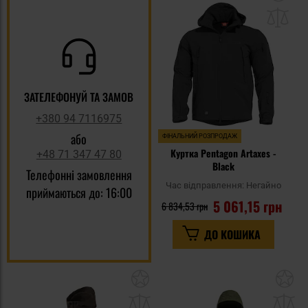
до
спи
уп
ЗАТЕЛЕФОНУЙ ТА ЗАМОВ
+380 94 7116975
або
ФІНАЛЬНИЙ РОЗПРОДАЖ
Куртка Pentagon Artaxes -
+48 71 347 47 80
Black
Телефонні замовлення
Час відправлення:
Негайно
приймаються до: 16:00
5 061,15 грн
6 834,53 грн
ДО КОШИКА
Додати
До
до
д
списку
сп