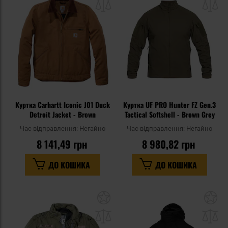
списку
сп
уподобань
уп
Куртка Carhartt Iconic J01 Duck
Куртка UF PRO Hunter FZ Gen.3
Detroit Jacket - Brown
Tactical Softshell - Brown Grey
Час відправлення:
Негайно
Час відправлення:
Негайно
8 141,49 грн
8 980,82 грн
ДО КОШИКА
ДО КОШИКА
Додати
До
до
д
списку
сп