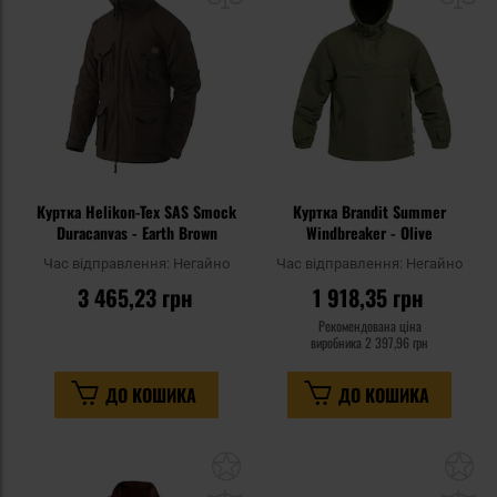
уподобань
уп
Куртка Helikon-Tex SAS Smock
Куртка Brandit Summer
Duracanvas - Earth Brown
Windbreaker - Olive
Час відправлення:
Негайно
Час відправлення:
Негайно
3 465,23 грн
1 918,35 грн
Рекомендована ціна
виробника
2 397,96 грн
ДО КОШИКА
ДО КОШИКА
Додати
До
до
д