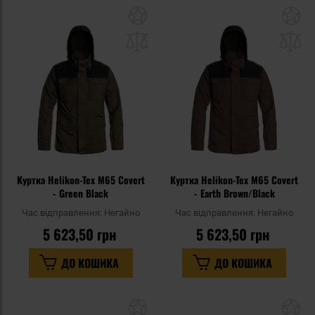
Додати
До
до
д
списку
сп
уподобань
уп
Куртка Helikon-Tex M65 Covert
Куртка Helikon-Tex M65 Covert
- Green Black
- Earth Brown/Black
Час відправлення:
Негайно
Час відправлення:
Негайно
5 623,50 грн
5 623,50 грн
ДО КОШИКА
ДО КОШИКА
Додати
До