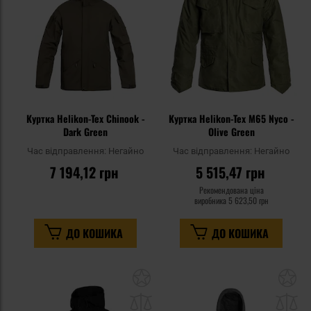
Куртка Helikon-Tex Chinook -
Куртка Helikon-Tex M65 Nyco -
Dark Green
Olive Green
Час відправлення:
Негайно
Час відправлення:
Негайно
7 194,12 грн
5 515,47 грн
Рекомендована ціна
виробника
5 623,50 грн
ДО КОШИКА
ДО КОШИКА
Додати
До
до
д
списку
сп