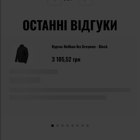
Сторінка
Наступне
ОСТАННІ ВІДГУКИ
Куртка Helikon-Tex Greyman - Black
3 105,52 грн