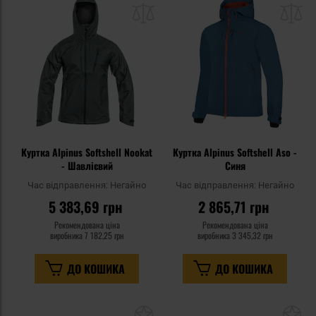
до
д
списку
сп
уподобань
уп
Куртка Alpinus Softshell Nookat
Куртка Alpinus Softshell Aso -
- Шавлієвий
Синя
Час відправлення:
Негайно
Час відправлення:
Негайно
5 383,69 грн
2 865,71 грн
Рекомендована ціна
Рекомендована ціна
виробника
7 182,25 грн
виробника
3 345,32 грн
ДО КОШИКА
ДО КОШИКА
Додати
До