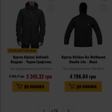
до
д
списку
сп
уподобань
уп
ФІНАЛЬНИЙ РОЗПРОДАЖ
Куртка Alpinus Softshell
Куртка Helikon-Tex Wolfhound
Roignais - Чорна/Графітова
Hoodie Lite - Black
Час відправлення:
Негайно
Час відправлення:
Негайно
3 345,32 грн
4 796,04 грн
4 784,17 грн
ДО КОШИКА
ДО КОШИКА
з 24