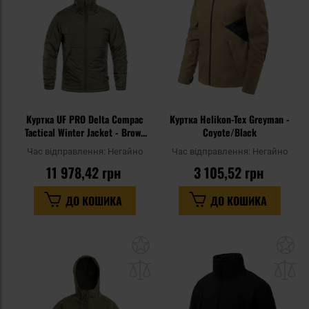
уподобань
уп
Куртка UF PRO Delta Compac
Куртка Helikon-Tex Greyman -
Tactical Winter Jacket - Brown
Coyote/Black
Grey
Час відправлення:
Негайно
Час відправлення:
Негайно
11 978,42 грн
3 105,52 грн
ДО КОШИКА
ДО КОШИКА
Додати
До
до
д
списку
сп
уподобань
уп