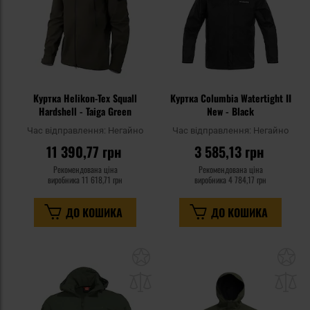
Куртка Helikon-Tex Squall
Куртка Columbia Watertight II
Hardshell - Taiga Green
New - Black
Час відправлення:
Негайно
Час відправлення:
Негайно
11 390,77 грн
3 585,13 грн
Рекомендована ціна
Рекомендована ціна
виробника
11 618,71 грн
виробника
4 784,17 грн
ДО КОШИКА
ДО КОШИКА
Додати
До
до
д
списку
сп
уподобань
уп