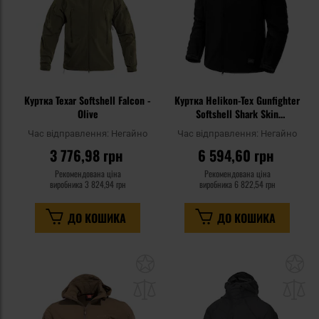
Куртка Texar Softshell Falcon -
Куртка Helikon-Tex Gunfighter
Olive
Softshell Shark Skin
Windblocker - Black
Час відправлення:
Негайно
Час відправлення:
Негайно
3 776,98 грн
6 594,60 грн
Рекомендована ціна
Рекомендована ціна
виробника
3 824,94 грн
виробника
6 822,54 грн
ДО КОШИКА
ДО КОШИКА
Додати
До
до
д
списку
сп
уподобань
уп