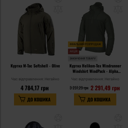
до
д
списку
сп
уподобань
уп
ФІНАЛЬНИЙ РОЗПРОДАЖ
АКЦІЯ
ЗАКІНЧЕННЯ ТОВАРУ
Куртка M-Tac Softshell - Olive
Куртка Helikon-Tex Windrunner
Windshirt WindPack - Alpha
Green
Час відправлення:
Негайно
Час відправлення:
Негайно
4 784,17 грн
2 291,49 грн
3 237,29 грн
ДО КОШИКА
ДО КОШИКА
Додати
До
до
д