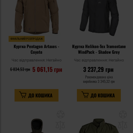
ФІНАЛЬНИЙ РОЗПРОДАЖ
Куртка Pentagon Artaxes -
Куртка Helikon-Tex Tramontane
Coyote
WindPack - Shadow Grey
Час відправлення:
Негайно
Час відправлення:
Негайно
5 061,15 грн
3 237,29 грн
6 834,53 грн
Рекомендована ціна
виробника
3 345,32 грн
ДО КОШИКА
ДО КОШИКА
Додати
До
до
д
списку
сп
уподобань
уп