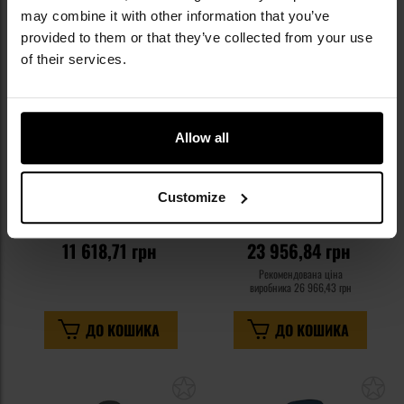
списку
сп
may combine it with other information that you’ve
уподобань
уп
provided to them or that they’ve collected from your use
of their services.
Allow all
Куртка Helikon-Tex Squall
Куртка Carinthia PRG 2.0 - Olive
Hardshell - Black
Customize
Час відправлення:
Негайно
Час відправлення:
Негайно
11 618,71 грн
23 956,84 грн
Рекомендована ціна
виробника
26 966,43 грн
ДО КОШИКА
ДО КОШИКА
Додати
До