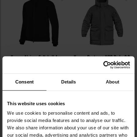
уподобань
уп
Куртка Alpinus Softshell Aso -
Куртка Pentagon HCP Parka 2.0
Чорна
- Cinder Grey
Час відправлення:
Негайно
Час відправлення:
Негайно
2 865,71 грн
19 172,66 грн
Consent
Details
About
Рекомендована ціна
виробника
3 345,32 грн
This website uses cookies
ДО КОШИКА
ДО КОШИКА
We use cookies to personalise content and ads, to
provide social media features and to analyse our traffic.
Додати
До
We also share information about your use of our site with
до
д
our social media, advertising and analytics partners who