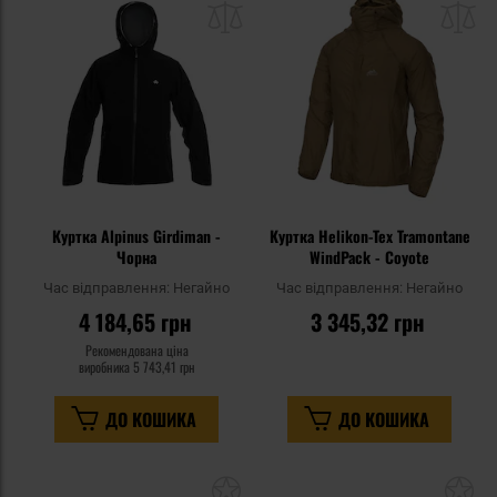
списку
сп
уподобань
уп
Куртка Alpinus Girdiman -
Куртка Helikon-Tex Tramontane
Чорна
WindPack - Coyote
Час відправлення:
Негайно
Час відправлення:
Негайно
4 184,65 грн
3 345,32 грн
Рекомендована ціна
виробника
5 743,41 грн
ДО КОШИКА
ДО КОШИКА
Додати
До