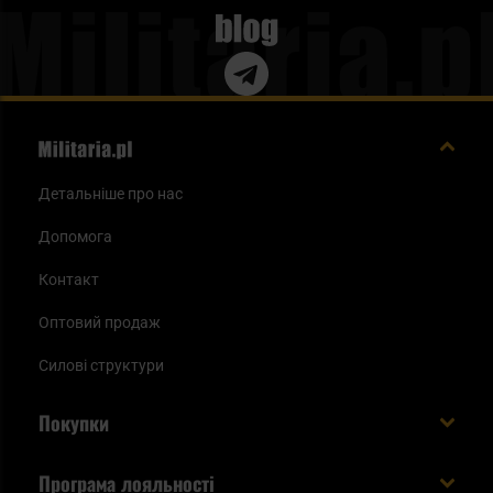
одержувачів серед людей, які шукають високоміцний
Blog
одяг для різних видів служб, але не тільки. Ці куртки
характеризуються високою міцністю і функціональністю,
а також комфортом, що робить їх ідеальними для
повсякденного носіння. Ми також підготували для вас
пропозицію туристичних курток. Цей тип курток
Детальніше про нас
популярний серед людей, які вирушають у тривалі
походи. З правильним одягом ви можете бути впевнені,
Допомога
що ніякі погодні умови не зіпсують вам задоволення.
Контакт
Наші туристичні куртки адаптовані до різних погодних
Оптовий продаж
явищ, що трапляються. Для любителів риболовлі ми
Силові структури
підготували спеціальну категорію рибальських курток.
Вони характеризуються дуже хорошою функціональністю
Покупки
і захистом від холоду в холодні дні під час тривалих
рибальських поїздок. Існує також спеціальна категорія
Доставляємо в Україну!
Програма лояльності