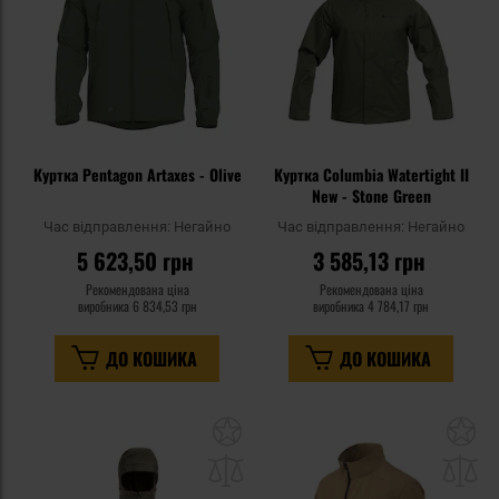
Куртка Pentagon Artaxes - Olive
Куртка Columbia Watertight II
New - Stone Green
Час відправлення:
Негайно
Час відправлення:
Негайно
5 623,50 грн
3 585,13 грн
Рекомендована ціна
Рекомендована ціна
виробника
6 834,53 грн
виробника
4 784,17 грн
ДО КОШИКА
ДО КОШИКА
Додати
До
до
д
списку
сп