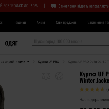
|
Й РОЗПРОДАЖ ДО -50%
Замовлення відразу направляють
аж
Новинки
Акція
Хіти продажів
Закінчення то
ОДЯГ
и за виробниками
Куртки UF PRO
Куртка UF PRO Delta OL 4.0 T
Куртка UF P
Winter Jacke
Оцінка:
(
94
100
% of
Час відправлен