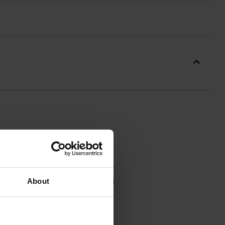
Y
міцного
поліаміду
. Верхня
top
, який демонструє високу
About
она ліктів та нижньої частини