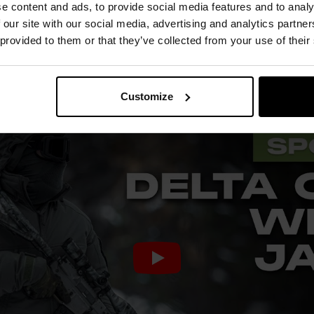
e content and ads, to provide social media features and to analy
 our site with our social media, advertising and analytics partn
Плетіння Rip-
Ізоляція G-Loft
Блискавки YKK
Система
 provided to them or that they’ve collected from your use of their
Stop
Vislon
Hood/Harness
Customize