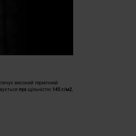
зпечує високий термічний
овується
пух
щільністю
145 г/м2
,