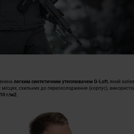
овнена
легким синтетичним утеплювачем G-Loft
, який забе
 місцях, схильних до переохолодження (корпус), використ
10 г/м2
.