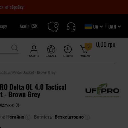
ся на обробку
вару
Акція KSK
UA
UAH
0,00 грн
0
АКАУНТ
БАЖАНЕ
ІСТОРІЯ
КОШИК
actical Winter Jacket - Brown Grey
RO Delta OL 4.0 Tactical
t - Brown Grey
Відгуки: 3)
ня:
Негайно
Вартість:
Безкоштовно