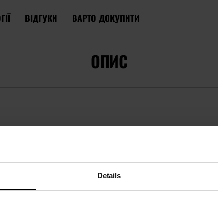
ГІЇ
ВІДГУКИ
ВАРТО ДОКУПИТИ
ОПИС
L 4.0 TACTICAL WINTER JACKET - BROWN GRE
 Grey з повітропроникною
мембраною PU
та підкладкою з 
хисного
нейлонового матеріалу, посиленого плетінням
Rip-S
Details
ги, водночас не шурхотить і дозволяє безшумно рухатися. З
а стійкого до розривів матеріалу
Cordura
.