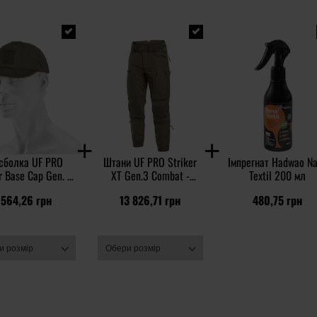
сболка UF PRO
Штани UF PRO Striker
Імпрегнат Hadwao N
r Base Cap Gen. 2
XT Gen.3 Combat -
Textil 200 мл
- Brown Grey
Brown/Grey
 564,26 грн
13 826,71 грн
480,75 грн