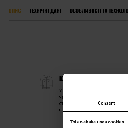
ОПИС
ТЕХНІЧНІ ДАНІ
ОСОБЛИВОСТІ ТА ТЕХНОЛО
КУРТКА UF PRO DELTA O
Утеплена куртка кольору Brown
частина виготовлена з
вітроза
Consent
стійкість до пошкоджень і воло
спини посилена шаром міцного т
This website uses cookies