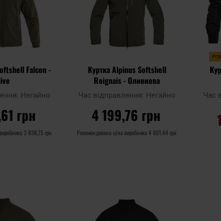
РО
oftshell Falcon -
Куртка Alpinus Softshell
Кур
live
Roignais - Оливкова
лення:
Негайно
Час відправлення:
Негайно
Час 
,61 грн
4 199,76 грн
 виробника
3 838,75 грн
Рекомендована ціна виробника
4 801,44 грн
ОШИКА
ДО КОШИКА
Додати
Додати
Додати до
Додати 
до
до
порівняння
порівня
списку
списку
уподобань
уподобан