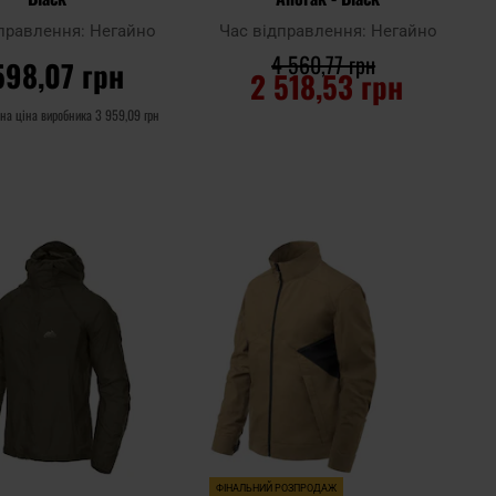
дправлення:
Негайно
Час відправлення:
Негайно
4 560,77 грн
598,07 грн
2 518,53 грн
на ціна виробника
3 959,09 грн
О КОШИКА
ДО КОШИКА
Додати
Додати
Додати до
до
до
порівняння
списку
списку
уподобань
уподоб
ФІНАЛЬНИЙ РОЗПРОДАЖ