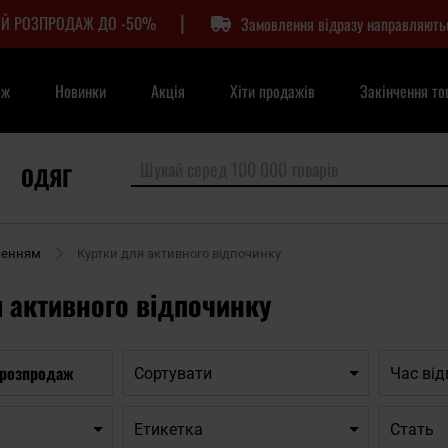
|
Й РОЗПРОДАЖ ДО -50%
Замовлення відразу направляють
аж
Новинки
Акція
Хіти продажів
Закінчення то
ОДЯГ
ченням
Куртки для активного відпочинку
 активного відпочинку
 розпродаж
Сортувати
Час ві
Етикетка
Cтать