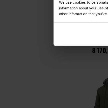
We use cookies to personalis
information about your use of
other information that you’ve
Куртка Carhart
Detroit Ja
Час відправ
8 170
ДО К
Додати до
порівняння