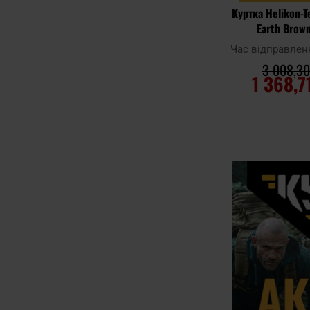
Куртка Helikon-T
Earth Brow
Час відправлен
3 008,30
1 368,7
ДО КОШ
Додати до
порівняння