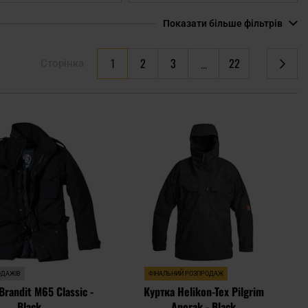
Показати більше фільтрів
You're currently reading page
1
2
3
22
Сторінка
Сторінка
Сторінка
Сторінка
Сторінка
Наступне
Додати
Дода
до
до
списку
спис
уподобань
упод
ОДАЖІВ
ФІНАЛЬНИЙ РОЗПРОДАЖ
Brandit M65 Classic -
Куртка Helikon-Tex Pilgrim
Black
Anorak - Black