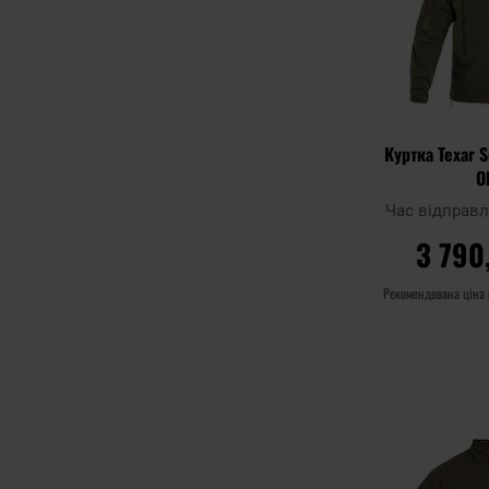
Куртка Texar S
O
Час відправ
3 790
Рекомендована ціна
ДО К
Додати до
порівняння