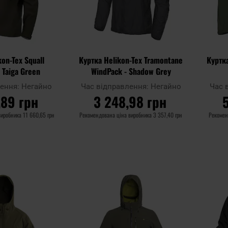
kon-Tex Squall
Куртка Helikon-Tex Tramontane
Куртка
- Taiga Green
WindPack - Shadow Grey
лення:
Негайно
Час відправлення:
Негайно
Час 
,89 грн
3 248,98 грн
виробника
11 660,65 грн
Рекомендована ціна виробника
3 357,40 грн
Рекомен
ОШИКА
ДО КОШИКА
Додати
Додати
Додати до
Додати 
до
до
порівняння
порівня
списку
списку
уподобань
уподобан