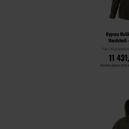
Куртка Heli
Hardshell 
Час відправ
11 431
Рекомендована ціна 
ДО К
Додати до
порівняння