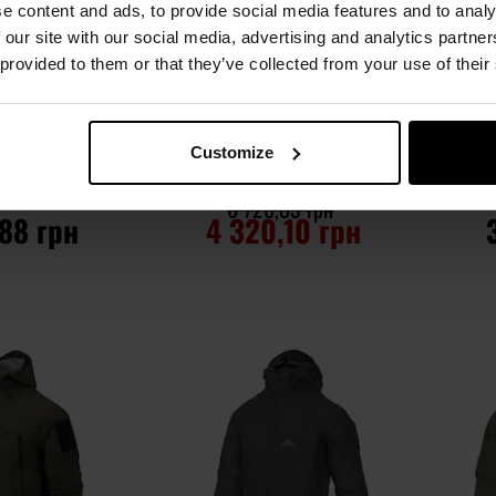
e content and ads, to provide social media features and to analy
 our site with our social media, advertising and analytics partn
 provided to them or that they’ve collected from your use of their
АКЦІЯ
ХІТИ ПРОДАЖІВ
t Iconic J01 Duck
Куртка Brandit M65 Giant - Olive
Куртк
cket - Brown
Customize
лення:
Негайно
Час відправлення:
Негайно
Час 
6 726,83 грн
,88 грн
4 320,10 грн
ОШИКА
ДО КОШИКА
Додати
Додати
Додати до
Додати 
до
до
порівняння
порівня
списку
списку
уподобань
уподобан