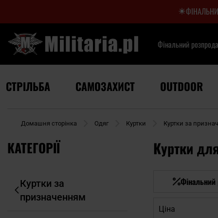
ФІНАЛЬНИ
Фінальний розпрод
СТРІЛЬБА
САМОЗАХИСТ
OUTDOOR
Домашня сторінка
Одяг
Куртки
Куртки за призна
КАТЕГОРІЇ
Куртки для
Фінальний
Куртки за
призначенням
Ціна