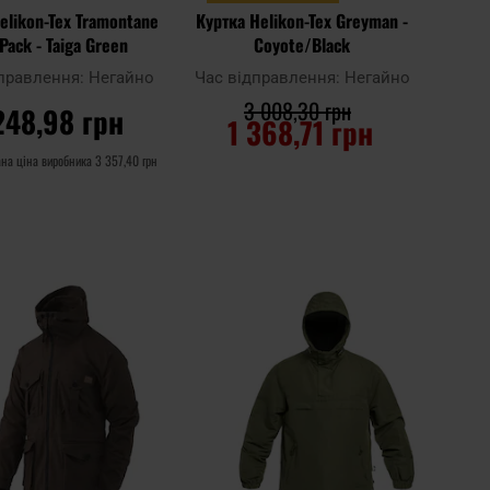
elikon-Tex Tramontane
Куртка Helikon-Tex Greyman -
Pack - Taiga Green
Coyote/Black
дправлення:
Негайно
Час відправлення:
Негайно
3 008,30 грн
248,98 грн
1 368,71 грн
на ціна виробника
3 357,40 грн
О КОШИКА
ДО КОШИКА
Додати
Дода
Додати до
до
до
порівняння
списку
спис
ь
уподобань
упод