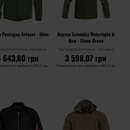
 Pentagon Artaxes - Olive
Куртка Columbia Watertight II
New - Stone Green
відправлення:
Негайно
Час відправлення:
Негайно
5 643,80 грн
3 598,07 грн
дована ціна виробника
6 859,21 грн
Рекомендована ціна виробника
4 801,44 грн
ДО КОШИКА
ДО КОШИКА
Додати
Дода
до
Додати до
до
до
ння
порівняння
списку
спис
ь
уподобань
упод