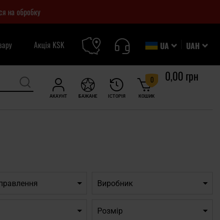
ся на обробку
вару
Акція KSK
UA
UAH
0,00 грн
0
АКАУНТ
БАЖАНЕ
ІСТОРІЯ
КОШИК
дправлення
Виробник
Розмір