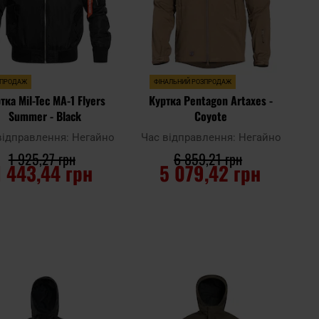
ЗПРОДАЖ
ФІНАЛЬНИЙ РОЗПРОДАЖ
тка Mil-Tec MA-1 Flyers
Куртка Pentagon Artaxes -
Summer - Black
Coyote
відправлення:
Негайно
Час відправлення:
Негайно
1 925,27 грн
6 859,21 грн
1 443,44 грн
5 079,42 грн
ДО КОШИКА
ДО КОШИКА
Додати
Дода
до
Додати до
до
до
ння
порівняння
списку
спис
ь
уподобань
упод