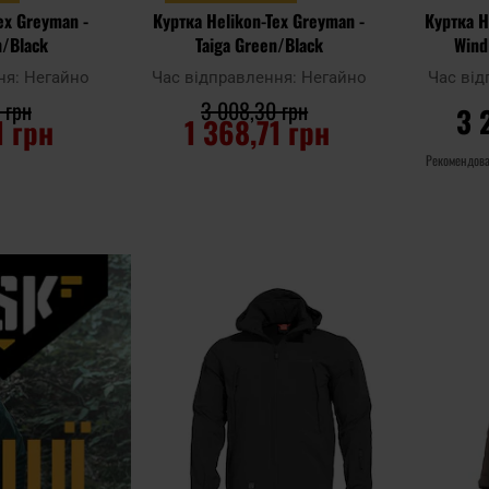
ex Greyman -
Куртка Helikon-Tex Greyman -
Куртка H
n/Black
Taiga Green/Black
Wind
ня:
Негайно
Час відправлення:
Негайно
Час ві
 грн
3 008,30 грн
3 
1 грн
1 368,71 грн
Рекомендова
ИКА
ДО КОШИКА
Д
Додати
Додати до
Додати до
до
порівняння
порівняння
списку
уподобан