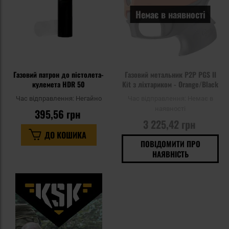
Немає в наявності
Газовий патрон до пістолета-
Газовий метальник P2P PGS II
кулемета HDR 50
Kit з ліхтариком - Orange/Black
Час відправлення:
Негайно
Час відправлення:
Немає в
наявності
395,56 грн
3 225,42 грн
ДО КОШИКА
ПОВІДОМИТИ ПРО
НАЯВНІСТЬ