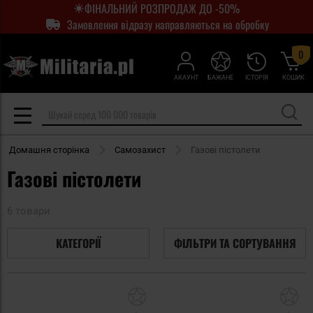
ФІНАЛЬНИЙ РОЗПРОДАЖ ДО -50%
Замовлення відразу направляються на обробку
0
АКАУНТ
БАЖАНЕ
ІСТОРІЯ
КОШИК
Домашня сторінка
Самозахист
Газові пістолети
Газові пістолети
6 товари
КАТЕГОРІЇ
ФІЛЬТРИ ТА СОРТУВАННЯ
Додати
До
до
д