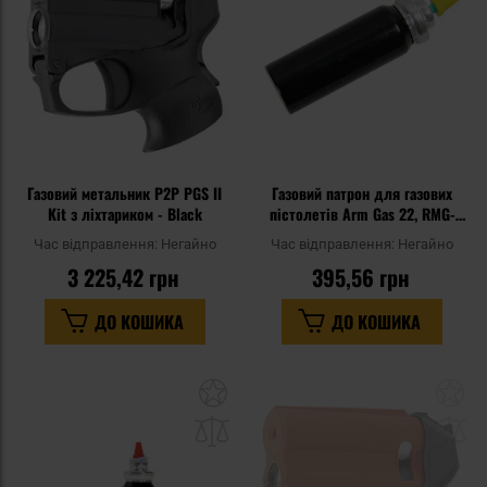
уподобань
уп
Газовий метальник P2P PGS II
Газовий патрон для газових
Kit з ліхтариком - Black
пістолетів Arm Gas 22, RMG-
19/23
Час відправлення:
Негайно
Час відправлення:
Негайно
3 225,42 грн
395,56 грн
ДО КОШИКА
ДО КОШИКА
Додати
До
до
д
списку
сп
уподобань
уп