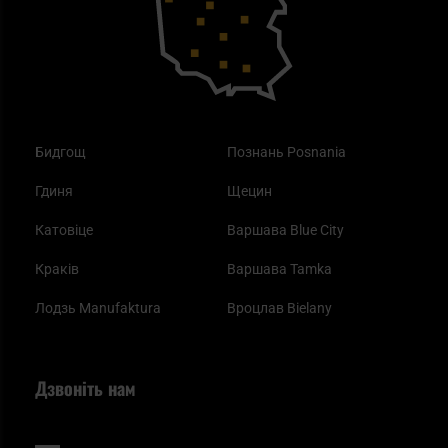
Одяг
Найкращі спальні мішки на осінь
Бидгощ
Познань Posnania
Гдиня
Щецин
Катовіце
Варшава Blue City
Краків
Варшава Tamka
Лодзь Manufaktura
Вроцлав Bielany
Дзвоніть нам