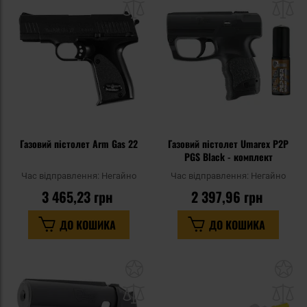
списку
сп
уподобань
уп
Газовий пістолет Arm Gas 22
Газовий пістолет Umarex P2P
PGS Black - комплект
Час відправлення:
Негайно
Час відправлення:
Негайно
3 465,23 грн
2 397,96 грн
ДО КОШИКА
ДО КОШИКА
Додати
До
до
д
списку
сп