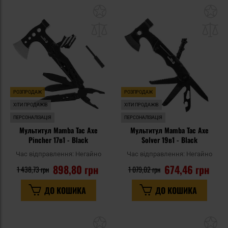
Додати
До
до
д
списку
сп
уподобань
уп
РОЗПРОДАЖ
РОЗПРОДАЖ
ХІТИ ПРОДАЖІВ
ХІТИ ПРОДАЖІВ
ПЕРСОНАЛІЗАЦІЯ
ПЕРСОНАЛІЗАЦІЯ
Мультитул Mamba Tac Axe
Мультитул Mamba Tac Axe
Pincher 17в1 - Black
Solver 19в1 - Black
Час відправлення:
Негайно
Час відправлення:
Негайно
898,80 грн
674,46 грн
1 438,73 грн
1 079,02 грн
ДО КОШИКА
ДО КОШИКА
Додати
До