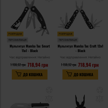
уподобань
уп
РОЗПРОДАЖ
РОЗПРОДАЖ
ПЕРСОНАЛІЗАЦІЯ
ПЕРСОНАЛІЗАЦІЯ
Мультитул Mamba Tac Smart
Мультитул Mamba Tac Craft 12в1
11в1 - Black
- Black
Час відправлення:
Негайно
Час відправлення:
Негайно
718,94 грн
718,94 грн
1 198,92 грн
1 198,92 грн
ДО КОШИКА
ДО КОШИКА
Додати
До
до
д
списку
сп
уподобань
уп