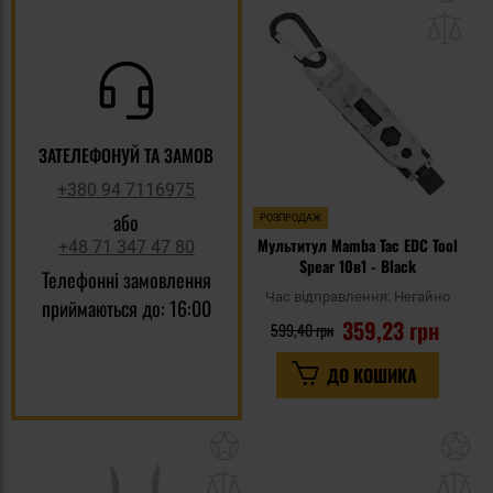
до
спи
уп
ЗАТЕЛЕФОНУЙ ТА ЗАМОВ
+380 94 7116975
або
РОЗПРОДАЖ
Мультитул Mamba Tac EDC Tool
+48 71 347 47 80
Spear 10в1 - Black
Телефонні замовлення
Час відправлення:
Негайно
приймаються до: 16:00
359,23 грн
599,40 грн
ДО КОШИКА
Додати
До
до
д
списку
сп