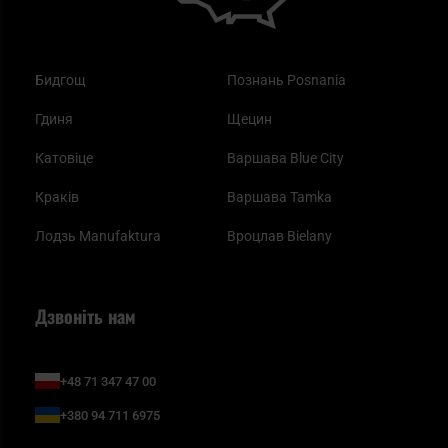
Бидгощ
Познань Posnania
Гдиня
Щецин
Катовіце
Варшава Blue City
Краків
Варшава Tamka
Лодзь Manufaktura
Вроцлав Bielany
Дзвоніть нам
+48 71 347 47 00
+380 94 711 6975