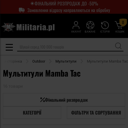
ФІНАЛЬНИЙ РОЗПРОДАЖ ДО -50%
Замовлення відразу направляються на обробку
0
АКАУНТ
БАЖАНЕ
ІСТОРІЯ
КОШИК
ня сторінка
Outdoor
Мультитули
Мультитули Mamba Tac
Мультитули Mamba Tac
16 товари
Фінальний розпродаж
КАТЕГОРІЇ
ФІЛЬТРИ ТА СОРТУВАННЯ