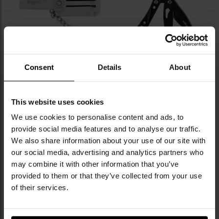
РОЗПРОДАЖ
ПЕРСОНАЛІЗАЦІЯ
Consent
Details
About
РОЗПРОДАЖ
ЗАКІНЧЕННЯ ТОВАРУ
Мультитул Mamba Tac EDC Slate
Мультитул Mamba Tac Agile -
6в1
Black
Час відправлення:
Негайно
Час відправлення:
Негайно
This website uses cookies
359,23 грн
718,94 грн
599,40 грн
1 198,92 грн
We use cookies to personalise content and ads, to
provide social media features and to analyse our traffic.
ДО КОШИКА
ДО КОШИКА
We also share information about your use of our site with
our social media, advertising and analytics partners who
Додати
До
may combine it with other information that you’ve
до
д
provided to them or that they’ve collected from your use
списку
сп
of their services.
уподобань
уп