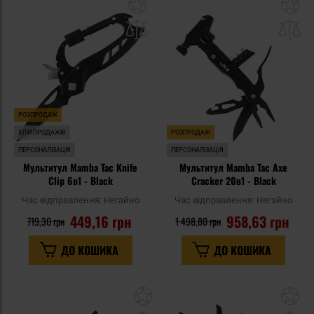
Додати
До
до
д
списку
сп
уподобань
уп
РОЗПРОДАЖ
ХІТИ ПРОДАЖІВ
РОЗПРОДАЖ
ПЕРСОНАЛІЗАЦІЯ
ПЕРСОНАЛІЗАЦІЯ
Мультитул Mamba Tac Knife
Мультитул Mamba Tac Axe
Clip 6в1 - Black
Cracker 20в1 - Black
Час відправлення:
Негайно
Час відправлення:
Негайно
449,16 грн
958,63 грн
719,30 грн
1 498,80 грн
ДО КОШИКА
ДО КОШИКА
Додати
До
до
д