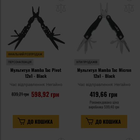
до
д
списку
сп
уподобань
уп
ФІНАЛЬНИЙ РОЗПРОДАЖ
ПЕРСОНАЛІЗАЦІЯ
ХІТИ ПРОДАЖІВ
Мультитул Mamba Tac Pivot
Мультитул Mamba Tac Micron
12в1 - Black
12в1 - Black
Час відправлення:
Негайно
Час відправлення:
Негайно
598,92 грн
419,66 грн
839,21 грн
Рекомендована ціна
виробника
599,40 грн
ДО КОШИКА
ДО КОШИКА