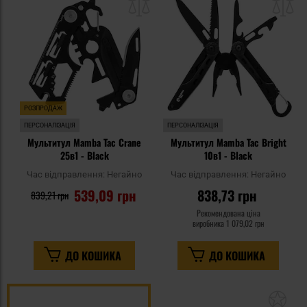
списку
сп
уподобань
уп
РОЗПРОДАЖ
ПЕРСОНАЛІЗАЦІЯ
ПЕРСОНАЛІЗАЦІЯ
Мультитул Mamba Tac Crane
Мультитул Mamba Tac Bright
25в1 - Black
10в1 - Black
Час відправлення:
Негайно
Час відправлення:
Негайно
539,09 грн
838,73 грн
839,21 грн
Рекомендована ціна
виробника
1 079,02 грн
ДО КОШИКА
ДО КОШИКА
До