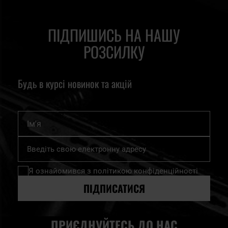
ПІДПИШИСЬ НА НАШУ
РОЗСИЛКУ
Будь в курсі новинок та акцій
Ім'я
Підпишіться
на
нашу
Я ознайомився з
політикою конфіденційності
розсилку
новин:
ПІДПИСАТИСЯ
ПРИЄДНУЙТЕСЬ ДО НАС