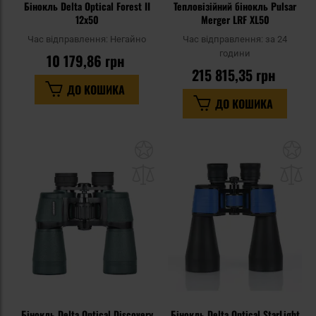
Бінокль Delta Optical Forest II
Тепловізійний бінокль Pulsar
12x50
Merger LRF XL50
Час відправлення:
Негайно
Час відправлення:
за 24
години
10 179,86 грн
215 815,35 грн
ДО КОШИКА
ДО КОШИКА
Додати
До
до
д
списку
сп
уподобань
уп
Бінокль Delta Optical Discovery
Бінокль Delta Optical StarLight