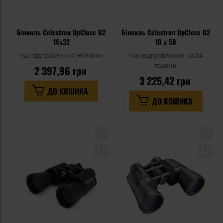
Бінокль Celestron UpClose G2
Бінокль Celestron UpClose G2
16x32
10 x 50
Час відправлення:
Негайно
Час відправлення:
за 24
години
2 397,96 грн
3 225,42 грн
ДО КОШИКА
ДО КОШИКА
Додати
До
до
д
списку
сп
уподобань
уп