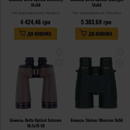
16x50
12x60
Час відправлення:
Негайно
Час відправлення:
Негайно
4 424,46 грн
5 383,69 грн
ДО КОШИКА
ДО КОШИКА
Додати
До
до
д
списку
сп
уподобань
уп
Бінокль Delta Optical Extreme
Бінокль Steiner Observer 8x56
10.5x70 ED