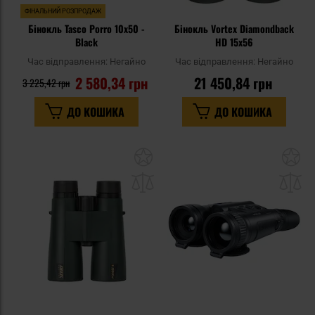
ФІНАЛЬНИЙ РОЗПРОДАЖ
Бінокль Tasco Porro 10x50 -
Бінокль Vortex Diamondback
Black
HD 15x56
Час відправлення:
Негайно
Час відправлення:
Негайно
2 580,34 грн
21 450,84 грн
3 225,42 грн
ДО КОШИКА
ДО КОШИКА
Додати
До
до
д
списку
сп
уподобань
уп