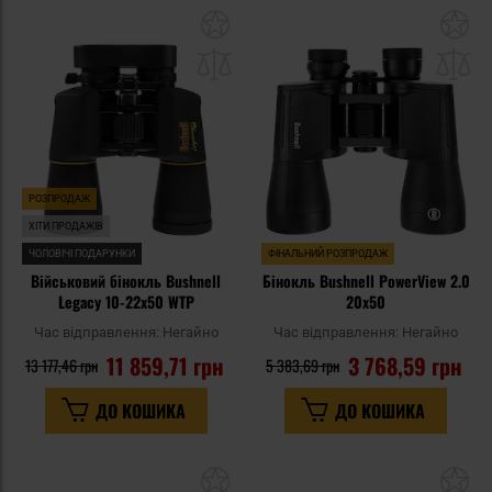
Додати
До
до
д
списку
сп
уподобань
уп
РОЗПРОДАЖ
ХІТИ ПРОДАЖІВ
ЧОЛОВІЧІ ПОДАРУНКИ
ФІНАЛЬНИЙ РОЗПРОДАЖ
Військовий бінокль Bushnell
Бінокль Bushnell PowerView 2.0
Legacy 10-22x50 WTP
20x50
Час відправлення:
Негайно
Час відправлення:
Негайно
11 859,71 грн
3 768,59 грн
13 177,46 грн
5 383,69 грн
ДО КОШИКА
ДО КОШИКА
Додати
До