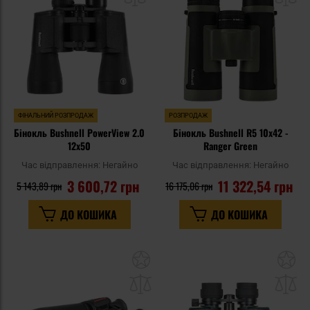
уподобань
уп
ФІНАЛЬНИЙ РОЗПРОДАЖ
РОЗПРОДАЖ
Бінокль Bushnell PowerView 2.0
Бінокль Bushnell R5 10x42 -
12x50
Ranger Green
Час відправлення:
Негайно
Час відправлення:
Негайно
3 600,72 грн
11 322,54 грн
5 143,89 грн
16 175,06 грн
ДО КОШИКА
ДО КОШИКА
Додати
До
до
д
списку
сп
уподобань
уп