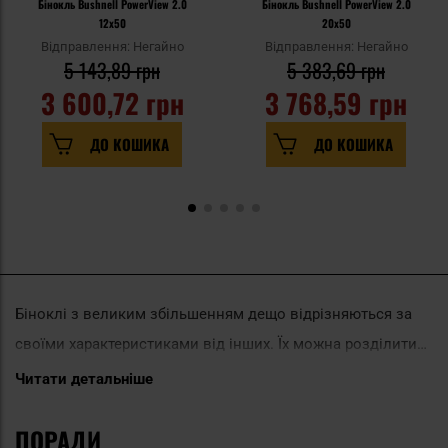
Бінокль Bushnell PowerView 2.0
Бінокль Bushnell PowerView 2.0
12x50
20x50
Відправлення: Негайно
Відправлення: Негайно
5 143,89 грн
5 383,69 грн
3 600,72 грн
3 768,59 грн
ДО КОШИКА
ДО КОШИКА
Біноклі з великим збільшенням дещо відрізняються за
своїми характеристиками від інших. Їх можна розділити
на дві групи - з фіксованим збільшенням і зі змінним
Читати детальніше
збільшенням. У біноклях з фіксованим збільшенням ви
ПОРАДИ
зазвичай знайдете збільшення від 12x до 20x. Як