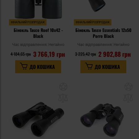
ФІНАЛЬНИЙ РОЗПРОДАЖ
ФІНАЛЬНИЙ РОЗПРОДАЖ
Бінокль Tasco Roof 10x42 -
Бінокль Tasco Essentials 12x50
Black
Porro Black
Час відправлення:
Негайно
Час відправлення:
Негайно
3 766,19 грн
2 902,88 грн
4 184,65 грн
3 225,42 грн
ДО КОШИКА
ДО КОШИКА
Додати
До
до
д
списку
сп
уподобань
уп