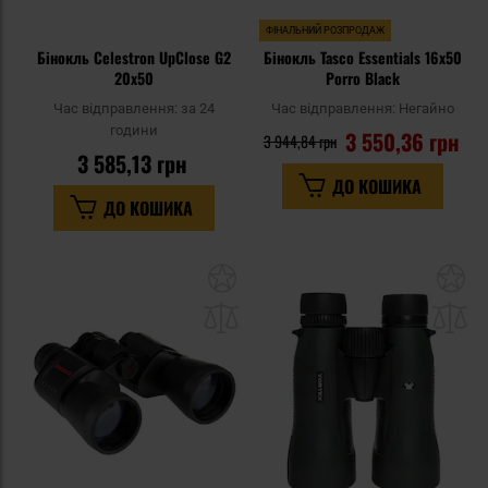
ФІНАЛЬНИЙ РОЗПРОДАЖ
Бінокль Celestron UpClose G2
Бінокль Tasco Essentials 16x50
20x50
Porro Black
Час відправлення:
за 24
Час відправлення:
Негайно
години
3 550,36 грн
3 944,84 грн
3 585,13 грн
ДО КОШИКА
ДО КОШИКА
Додати
До
до
д
списку
сп
уподобань
уп