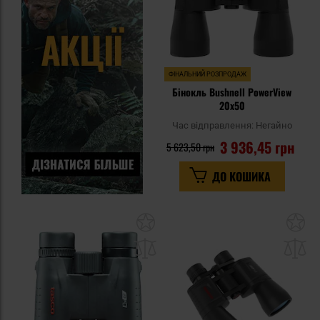
ФІНАЛЬНИЙ РОЗПРОДАЖ
Бінокль Bushnell PowerView
20x50
Час відправлення:
Негайно
3 936,45 грн
5 623,50 грн
ДО КОШИКА
Додати
До
до
д
списку
сп
уподобань
уп