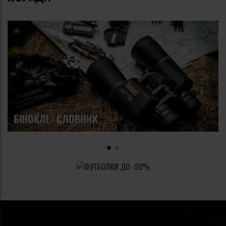
правило, більші збільшення в таких біноклях не
використовуються, оскільки без штатива неможливо
отримати стабільне зображення. При 20-кратному
збільшенні ми можемо отримати стабільне зображення
за допомогою простих прийомів, таких як підпирання
ліктями або притуляння до дерева. Біноклі з великим
збільшенням, але без можливості регулювання
збільшення, механічно більш міцні завдяки своїй
БІНОКЛІ - СЛОВНИК
конструкції. Біноклі з великим збільшенням, але без
можливості регулювання збільшення, механічно більш
міцні. Це пов'язано, головним чином, з необхідністю
використання великих об'єктивів, які можуть захопити
достатньо світла, щоб забезпечити достатньо яскраве і
деталізоване зображення. Аналогічна ситуація з
обладнанням, яке пропонує змінний зум. Цей тип