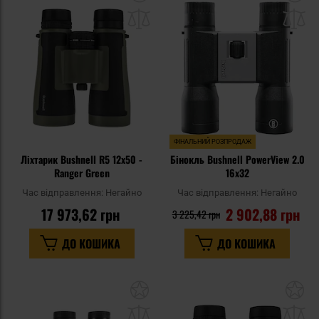
до
д
списку
сп
уподобань
уп
ФІНАЛЬНИЙ РОЗПРОДАЖ
Ліхтарик Bushnell R5 12x50 -
Бінокль Bushnell PowerView 2.0
Ranger Green
16x32
Час відправлення:
Негайно
Час відправлення:
Негайно
17 973,62 грн
2 902,88 грн
3 225,42 грн
ДО КОШИКА
ДО КОШИКА
Додати
До
до
д
списку
сп