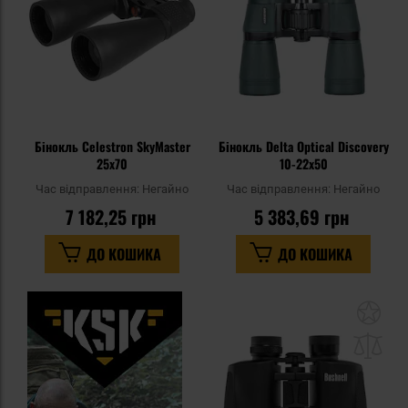
Бінокль Celestron SkyMaster
Бінокль Delta Optical Discovery
25x70
10-22x50
Час відправлення:
Негайно
Час відправлення:
Негайно
7 182,25 грн
5 383,69 грн
ДО КОШИКА
ДО КОШИКА
До
до
спи
уп