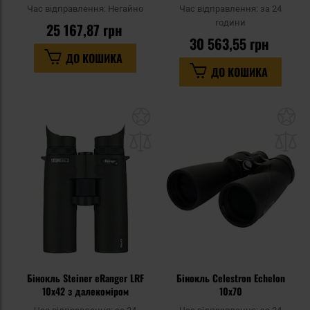
Час відправлення:
Негайно
Час відправлення:
за 24
години
25 167,87 грн
30 563,55 грн
ДО КОШИКА
ДО КОШИКА
Додати
До
до
д
списку
сп
уподобань
уп
Бінокль Steiner eRanger LRF
Бінокль Celestron Echelon
10x42 з далекоміром
10x70