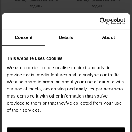
Час відправлення:
за 24
Час відправлення:
за 24
години
години
87 517,99 грн
17 973,62 грн
ДО КОШИКА
ДО КОШИКА
Consent
Details
About
Додати
До
до
д
списку
сп
This website uses cookies
уподобань
уп
We use cookies to personalise content and ads, to
provide social media features and to analyse our traffic.
Немає в наявності
We also share information about your use of our site with
our social media, advertising and analytics partners who
may combine it with other information that you’ve
provided to them or that they’ve collected from your use
of their services.
Бінокль Delta Optical Chase
Бінокль Bushnell Legend 12x50
12x50 ED
Roof
Час відправлення:
Немає
Час відправлення:
Немає в