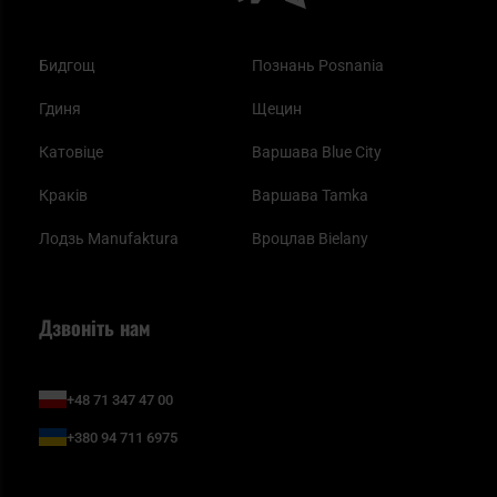
Бидгощ
Познань Posnania
Гдиня
Щецин
Катовіце
Варшава Blue City
Краків
Варшава Tamka
Лодзь Manufaktura
Вроцлав Bielany
Дзвоніть нам
+48 71 347 47 00
+380 94 711 6975