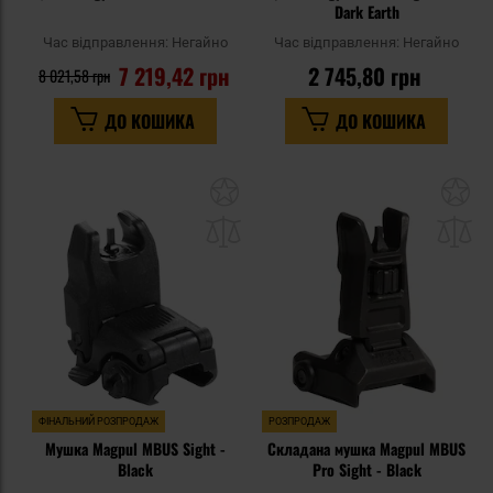
Dark Earth
Час відправлення:
Негайно
Час відправлення:
Негайно
7 219,42 грн
2 745,80 грн
8 021,58 грн
ДО КОШИКА
ДО КОШИКА
Додати
До
до
д
списку
сп
уподобань
уп
ФІНАЛЬНИЙ РОЗПРОДАЖ
РОЗПРОДАЖ
Мушка Magpul MBUS Sight -
Складана мушка Magpul MBUS
Black
Pro Sight - Black