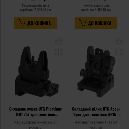
Рекомендована ціна
Рекомендована ціна
виробника
2 026,38 грн
виробника
6 858,51 грн
ДО КОШИКА
ДО КОШИКА
Додати
До
до
д
списку
сп
уподобань
уп
Складана мушка UTG Picatinny
Складаний цілик UTG Accu-
MNT-757 для гвинтівок
Sync для гвинтівок AR15 -
AR15/M4 - Black
Black
Час відправлення:
за 24
Час відправлення:
за 24
години
години