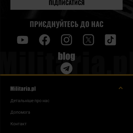
новин:
ПІДПИСАТИСЯ
ПРИЄДНУЙТЕСЬ ДО НАС
y
f
i
t
tt
Blog
Детальніше про нас
Допомога
Контакт