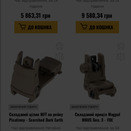
Час відправлення:
за 24
Час відправлення:
за 24
години
години
5 863,31 грн
9 580,34 грн
ДО КОШИКА
ДО КОШИКА
Додати
До
до
д
списку
сп
уподобань
уп
ЗАКІНЧЕННЯ ТОВАРУ
ЗАКІНЧЕННЯ ТОВАРУ
Складаний цілик MFT на рейку
Складаний приціл Magpul
Picatinny - Scorched Dark Earth
MBUS Gen. 3 - FDE
Час відправлення:
Негайно
Час відправлення:
за 24