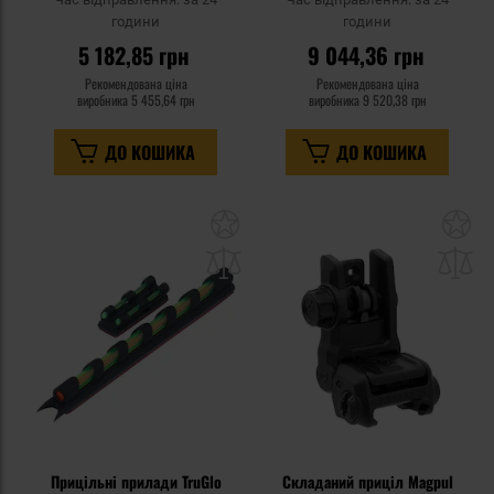
години
години
5 182,85 грн
9 044,36 грн
Рекомендована ціна
Рекомендована ціна
виробника
5 455,64 грн
виробника
9 520,38 грн
ДО КОШИКА
ДО КОШИКА
Додати
До
до
д
списку
сп
уподобань
уп
Прицільні прилади TruGlo
Складаний приціл Magpul