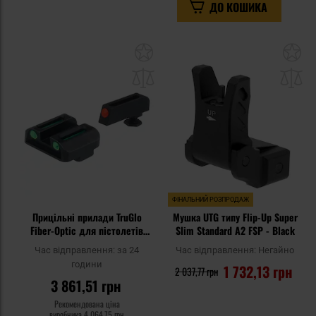
ДО КОШИКА
Додати
До
до
д
списку
сп
уподобань
уп
ФІНАЛЬНИЙ РОЗПРОДАЖ
Прицільні прилади TruGlo
Мушка UTG типу Flip-Up Super
Fiber-Optic для пістолетів
Slim Standard A2 FSP - Black
Glock 17/19
Час відправлення:
за 24
Час відправлення:
Негайно
години
1 732,13 грн
2 037,77 грн
3 861,51 грн
Рекомендована ціна
виробника
4 064,75 грн