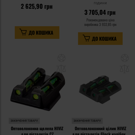
години
2 625,90 грн
3 705,04 грн
Рекомендована ціна
виробника
3 932,85 грн
ДО КОШИКА
ДО КОШИКА
Додати
До
до
д
списку
сп
уподобань
уп
ЗАКІНЧЕННЯ ТОВАРУ
ЗАКІНЧЕННЯ ТОВАРУ
Оптоволоконна щелепа HIVIZ
Оптоволоконний цілик HIVIZ
для пістолетів CZ
для пістолетів Glock калібру 9