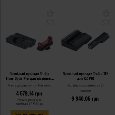
Додати
До
до
д
списку
сп
уподобань
уп
Прицільні прилади TruGlo
Прицільні прилади TruGlo TFX
Fiber-Optic Pro для пістолетів
для CZ P10
Glock 17/19
Час відправлення:
Негайно
Час відправлення:
за 24
години
4 579,14 грн
9 940,05 грн
Рекомендована ціна
виробника
4 820,14 грн