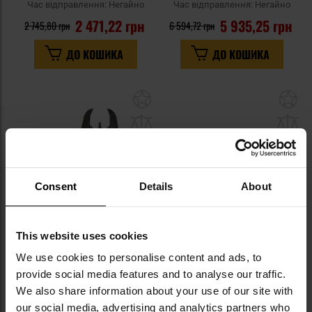
Час відправлення:
Негайно
Час відправлення:
Негайно
2 471,22 грн
5 935,25 грн
2 745,80 грн
6 594,72 грн
ДО КОШИКА
ДО КОШИКА
Додати
До
до
д
списку
сп
уподобань
уп
Consent
Details
About
This website uses cookies
РОЗПРОДАЖ
We use cookies to personalise content and ads, to
Прицільні прилади flip-up FAB
Складаний кутовий цілик UTG
Defense FRBS Offset - Black
Accu-Sync MT-945 - Black
provide social media features and to analyse our traffic.
We also share information about your use of our site with
Час відправлення:
Негайно
Час відправлення:
Негайно
our social media, advertising and analytics partners who