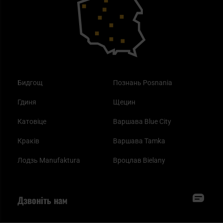
Одяг
Найкращі спальні мішки на осінь
Бидгощ
Познань Posnania
Гдиня
Щецин
Катовіце
Варшава Blue City
Краків
Варшава Tamka
Лодзь Manufaktura
Вроцлав Bielany
Дзвоніть нам