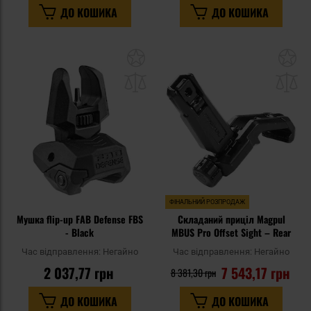
ДО КОШИКА
ДО КОШИКА
Додати
До
до
д
списку
сп
уподобань
уп
ФІНАЛЬНИЙ РОЗПРОДАЖ
Мушка flip-up FAB Defense FBS
Складаний приціл Magpul
- Black
MBUS Pro Offset Sight – Rear
Час відправлення:
Негайно
Час відправлення:
Негайно
2 037,77 грн
7 543,17 грн
8 381,30 грн
ДО КОШИКА
ДО КОШИКА