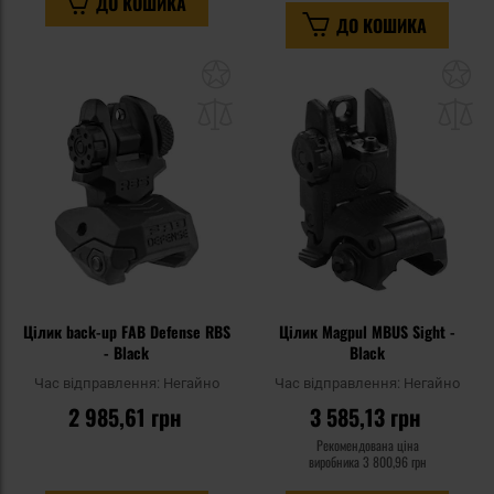
ДО КОШИКА
ДО КОШИКА
Додати
До
до
д
списку
сп
уподобань
уп
Цілик back-up FAB Defense RBS
Цілик Magpul MBUS Sight -
- Black
Black
Час відправлення:
Негайно
Час відправлення:
Негайно
2 985,61 грн
3 585,13 грн
Рекомендована ціна
виробника
3 800,96 грн