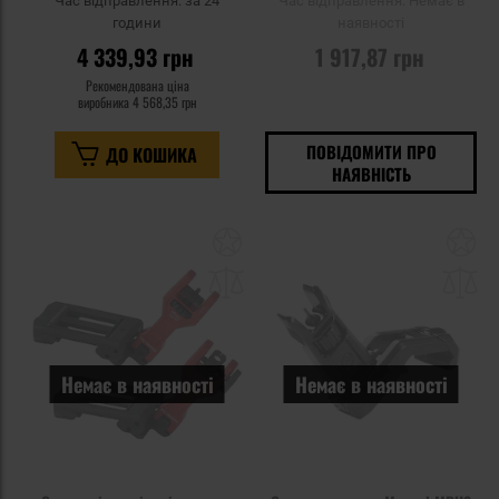
Час відправлення:
за 24
Час відправлення:
Немає в
години
наявності
4 339,93 грн
1 917,87 грн
Рекомендована ціна
виробника
4 568,35 грн
ПОВІДОМИТИ ПРО
ДО КОШИКА
НАЯВНІСТЬ
Додати
До
до
д
списку
сп
уподобань
уп
Немає в наявності
Немає в наявності