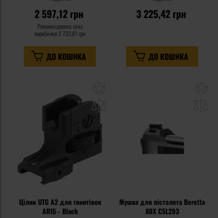
2 597,12 грн
3 225,42 грн
Рекомендована ціна
виробника
2 733,81 грн
ДО КОШИКА
ДО КОШИКА
Додати
До
до
д
списку
сп
уподобань
уп
Цілик UTG A2 для гвинтівок
Мушка для пістолета Beretta
AR15 - Black
80X C5L293