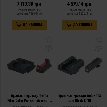
7 119,30 грн
4 579,14 грн
Рекомендована ціна
Рекомендована ціна
виробника
7 494,01 грн
виробника
4 820,14 грн
ДО КОШИКА
ДО КОШИКА
Додати
До
до
д
списку
сп
уподобань
уп
Прицільні прилади TruGlo
Прицільні прилади TruGlo TFX
Fiber-Optic Pro для пістолетів
для Glock 17/19
CZ SP-01
Час відправлення:
за 24
Час відправлення:
за 24