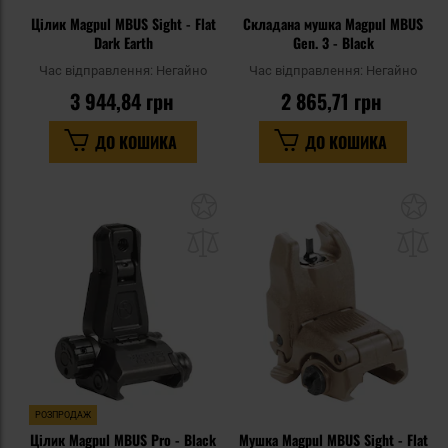
Цілик Magpul MBUS Sight - Flat
Складана мушка Magpul MBUS
Dark Earth
Gen. 3 - Black
Час відправлення:
Негайно
Час відправлення:
Негайно
3 944,84 грн
2 865,71 грн
ДО КОШИКА
ДО КОШИКА
Додати
До
до
д
списку
сп
уподобань
уп
РОЗПРОДАЖ
Цілик Magpul MBUS Pro - Black
Мушка Magpul MBUS Sight - Flat