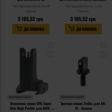
мм/.40 S&W/.357 Sig
Час відправлення:
за 24
Час відправлення:
за 24
години
години
3 105,52 грн
3 105,52 грн
ДО КОШИКА
ДО КОШИКА
Додати
До
до
д
списку
сп
уподобань
уп
ЗАКІНЧЕННЯ ТОВАРУ
ЗАКІНЧЕННЯ ТОВАРУ
Фіксована мушка UTG Super
Тритієва мушка TruGlo для AR-
Slim High Profile для AR15 -
15 - Зелена