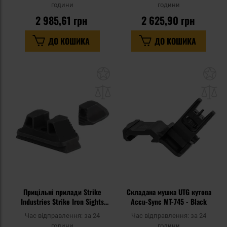
години
години
2 985,61 грн
2 625,90 грн
ДО КОШИКА
ДО КОШИКА
Додати
До
до
д
списку
сп
уподобань
уп
Прицільні прилади Strike
Складана мушка UTG кутова
Industries Strike Iron Sights
Accu-Sync MT-745 - Black
Standard Height для пістолетів
Час відправлення:
за 24
Час відправлення:
за 24
Glock - Black
години
години