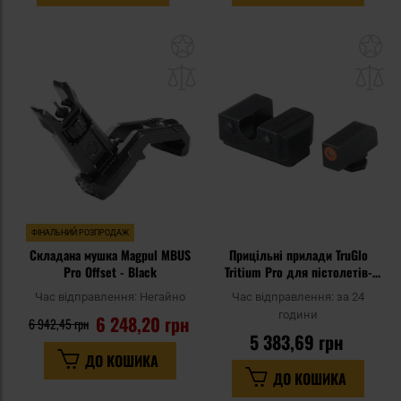
Додати
До
до
д
списку
сп
уподобань
уп
ФІНАЛЬНИЙ РОЗПРОДАЖ
Складана мушка Magpul MBUS
Прицільні прилади TruGlo
Pro Offset - Black
Tritium Pro для пістолетів-
Glock 17/19
Час відправлення:
Негайно
Час відправлення:
за 24
години
6 248,20 грн
6 942,45 грн
5 383,69 грн
ДО КОШИКА
ДО КОШИКА