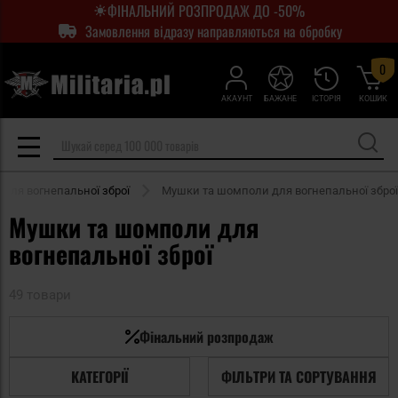
ФІНАЛЬНИЙ РОЗПРОДАЖ ДО -50%
Замовлення відразу направляються на обробку
0
АКАУНТ
БАЖАНЕ
ІСТОРІЯ
КОШИК
 для вогнепальної зброї
Мушки та шомполи для вогнепальної зброї
Мушки та шомполи для
вогнепальної зброї
49 товари
Фінальний розпродаж
КАТЕГОРІЇ
ФІЛЬТРИ ТА СОРТУВАННЯ