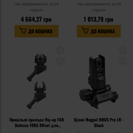
Час відправлення:
за 24
Час відправлення:
за 24
години
години
4 664,27 грн
1 013,79 грн
ДО КОШИКА
ДО КОШИКА
Додати
До
до
д
списку
сп
уподобань
уп
Прицільні прилади flip-up FAB
Цілик Magpul MBUS Pro LR -
Defense FRBS Offset для
Black
лівшів - Black