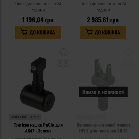
Black
Час відправлення:
за 24
Час відправлення:
за 24
години
години
1 196,04 грн
2 985,61 грн
ДО КОШИКА
ДО КОШИКА
Додати
До
до
д
списку
сп
уподобань
уп
Немає в наявності
ЗАКІНЧЕННЯ ТОВАРУ
ЗАКІНЧЕННЯ ТОВАРУ
Тритієва мушка TruGlo для
Волоконно-оптичний мушкет
AK47 - Зелена
HIVIZ для гвинтівок AR-15