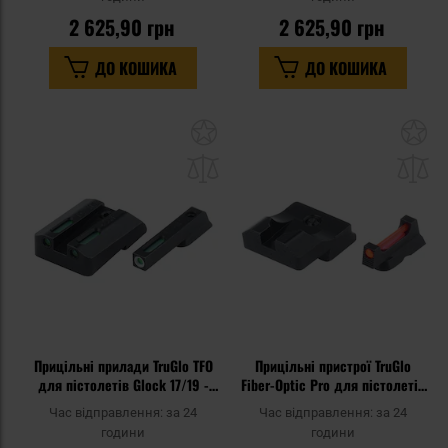
2 625,90 грн
2 625,90 грн
ДО КОШИКА
ДО КОШИКА
Додати
До
до
д
списку
сп
уподобань
уп
Прицільні прилади TruGlo TFO
Прицільні пристрої TruGlo
для пістолетів Glock 17/19 -
Fiber-Optic Pro для пістолетів
Green
CZ 75
Час відправлення:
за 24
Час відправлення:
за 24
години
години