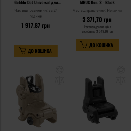
Gobble Dot Universal для
MBUS Gen. 3 - Black
рушниць
Час відправлення:
за 24
Час відправлення:
Негайно
години
3 371,70 грн
1 917,87 грн
Рекомендована ціна
виробника
3 549,16 грн
ДО КОШИКА
ДО КОШИКА
Додати
До
до
д
списку
сп
уподобань
уп