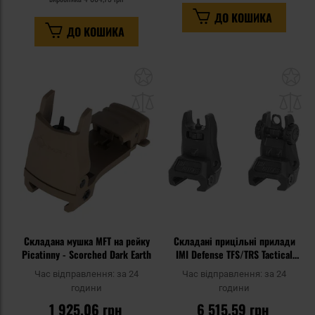
ДО КОШИКА
ДО КОШИКА
Додати
До
до
д
списку
сп
уподобань
уп
Складана мушка MFT на рейку
Складані прицільні прилади
Picatinny - Scorched Dark Earth
IMI Defense TFS/TRS Tactical
Flip Up Sights Set - Black
Час відправлення:
за 24
Час відправлення:
за 24
години
години
1 925,06 грн
6 515,59 грн