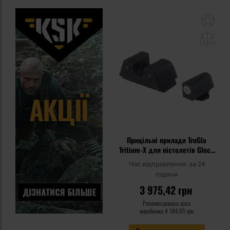
До
до
спи
уп
Прицільні прилади TruGlo
Tritium-X для пістолетів Glock
17/17L/19/19X/22/23/24/26/27/
Час відправлення:
за 24
33/34/35/39/45
години
3 975,42 грн
Рекомендована ціна
виробника
4 184,65 грн