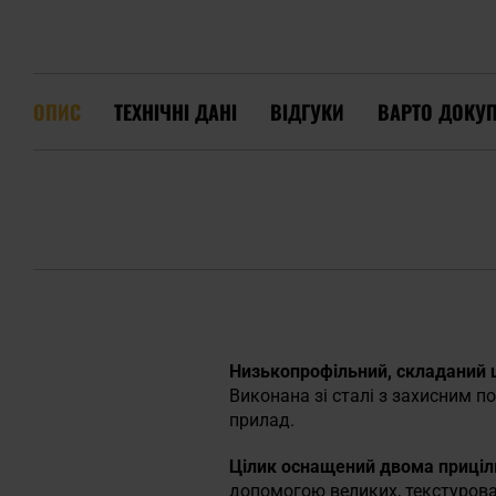
ОПИС
ТЕХНІЧНІ ДАНІ
ВІДГУКИ
ВАРТО ДОКУ
Низькопрофільний, складаний 
Виконана зі сталі з захисним 
прилад.
Цілик оснащений двома приціль
допомогою великих, текстурован