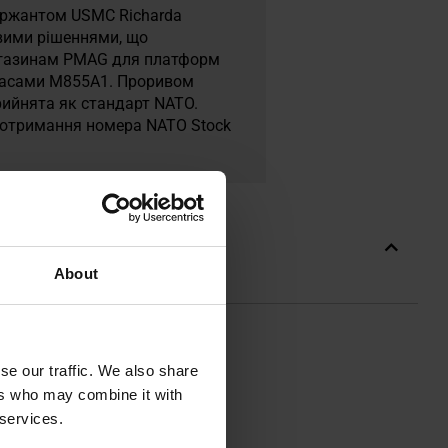
сержантом USMC Richarda
овими рішеннями, що
агазинам PMAG для платформ
ипасами M855A1. Проривом
рийнята як стандарт NATO.
а отримання номера NATO Stock
About
se our traffic. We also share
ers who may combine it with
 services.