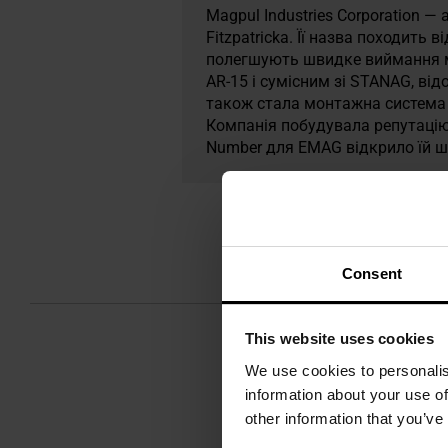
Magpul Industries Corporation 
Fitzpatricka. Її назва походит
полегшують швидке виймання м
AR-15 і сумісним зі STANAG, в
також стала монтажна система 
Компанія побудувала репутацію
Number для EMAG відкрило їй ш
Consent
This website uses cookies
We use cookies to personalis
information about your use of
other information that you’ve