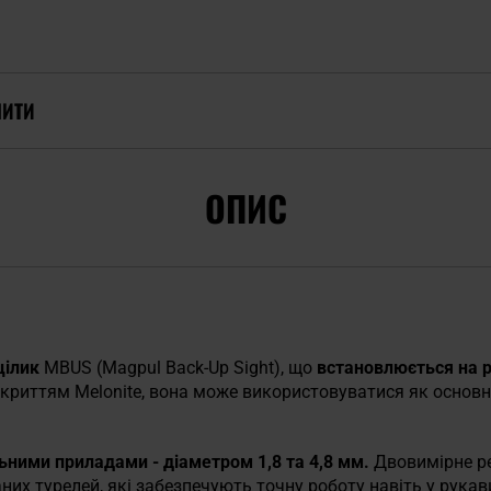
ПИТИ
ОПИС
цілик
MBUS (Magpul Back-Up Sight), що
встановлюється на р
покриттям Melonite, вона може використовуватися як основ
ними приладами - діаметром 1,8 та 4,8 мм.
Двовимірне р
их турелей, які забезпечують точну роботу навіть у рукав