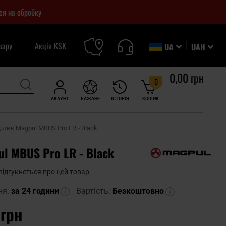
ся на обробку
вару
Акція KSK
UA
UAH
0,00 грн
0
АКАУНТ
БАЖАНЕ
ІСТОРІЯ
КОШИК
ілик Magpul MBUS Pro LR - Black
l MBUS Pro LR - Black
відгукнеться про цей товар
ня:
за 24 години
Вартість:
Безкоштовно
 грн