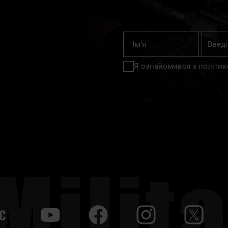
Підпишіт
Ім'я
на
нашу
Я ознайомився з
політик
розсилку
новин:
С
y
f
i
t
tt