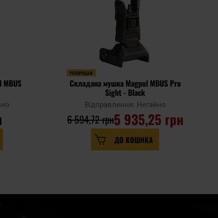
РОЗПРОДАЖ
l MBUS
Складана мушка Magpul MBUS Pro
Sight - Black
йно
Відправлення: Негайно
н
5 935,25 грн
6 594,72 грн
ДО КОШИКА