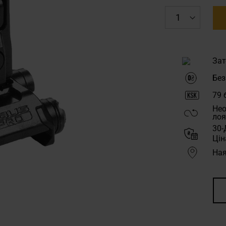
Зат
Без
79
б
Нео
лоя
30-
Цін
Ная