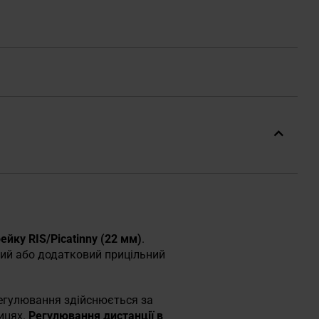
ейку RIS/Picatinny (22 мм)
.
ний або додатковий прицільний
егулювання здійснюється за
ицях.
Регулювання дистанції в