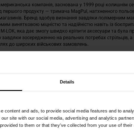
— американська компанія, заснована у 1999 році колишнім 
ь від першого продукту — тримача MagPul, натхненного поль
агазинів. Бренд здобув визнання завдяки полімерним м
ідомим винятковою міцністю та надійністю навіть із боєпр
M-LOK, яка дає змогу швидко кріпити аксесуари та була п
 завдяки зосередженню на реальних потребах стрільців, 
лях до широких військових замовлень.
ТЕХНІЧНІ ДАНІ
Details
e content and ads, to provide social media features and to analy
Докладніше
 our site with our social media, advertising and analytics partn
EAN
873750001340
 provided to them or that they’ve collected from your use of their
Код виробника
MAG527