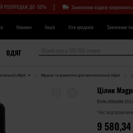
|
Й РОЗПРОДАЖ ДО -50%
Замовлення відразу направляють
аж
Новинки
Акція
Хіти продажів
Закінчення то
ОДЯГ
епальної зброї
Мушки та шомполи для вогнепальної зброї
Ц
Цілик Magpu
Будь першим, хто 
Час відправлен
9 580,34