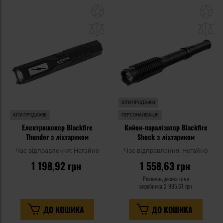
Додати
До
до
д
списку
сп
уподобань
уп
ХІТИ ПРОДАЖІВ
ХІТИ ПРОДАЖІВ
ПЕРСОНАЛІЗАЦІЯ
Електрошокер Blackfire
Кийок-паралізатор Blackfire
Thunder з ліхтариком
Shock з ліхтариком
Час відправлення:
Негайно
Час відправлення:
Негайно
1 198,92 грн
1 558,63 грн
Рекомендована ціна
виробника
2 985,61 грн
ДО КОШИКА
ДО КОШИКА