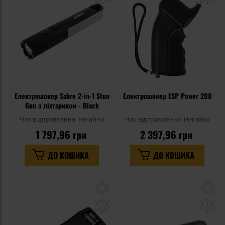
уподобань
уп
Електрошокер Sabre 2-in-1 Stun
Електрошокер ESP Power 200
Gun з ліхтариком - Black
Час відправлення:
Негайно
Час відправлення:
Негайно
1 797,96 грн
2 397,96 грн
ДО КОШИКА
ДО КОШИКА
Додати
До
до
д
списку
сп
уподобань
уп