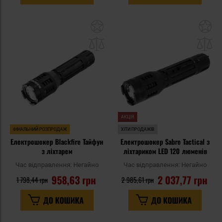
Додати
До
до
д
списку
сп
уподобань
уп
АКЦІЯ
ФІНАЛЬНИЙ РОЗПРОДАЖ
ХІТИ ПРОДАЖІВ
Електрошокер Blackfire Тайфун
Електрошокер Sabre Tactical з
з ліхтарем
ліхтариком LED 120 люменів
Час відправлення:
Негайно
Час відправлення:
Негайно
958,63 грн
2 037,77 грн
1 798,44 грн
2 985,61 грн
ДО КОШИКА
ДО КОШИКА