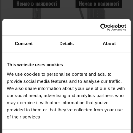
Немає в наявності
Немає в наявності
ЗАКІНЧЕННЯ ТОВАРУ
Електрошокер Sabre Tactical з
Електрошокер ESP Power Max
ліхтариком LED 80 люменів
Consent
Details
About
Час відправлення:
Немає в
Час відправлення:
Немає в
наявності
наявності
This website uses cookies
1 798,44 грн
2 745,80 грн
We use cookies to personalise content and ads, to
ПОВІДОМИТИ ПРО
ПОВІДОМИТИ ПРО
provide social media features and to analyse our traffic.
НАЯВНІСТЬ
НАЯВНІСТЬ
We also share information about your use of our site with
our social media, advertising and analytics partners who
Додати
До
may combine it with other information that you’ve
до
д
provided to them or that they’ve collected from your use
списку
сп
of their services.
уподобань
уп