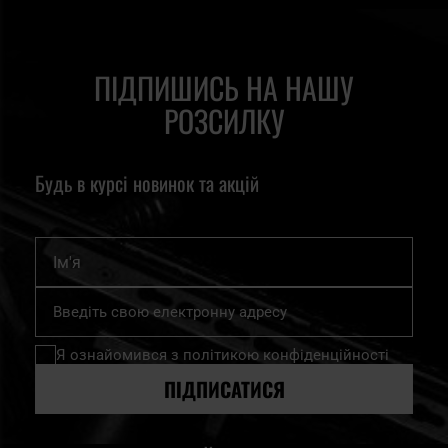
ПІДПИШИСЬ НА НАШУ
РОЗСИЛКУ
Будь в курсі новинок та акцій
Ім'я
Підпишіться
на
нашу
Я ознайомився з
політикою конфіденційності
розсилку
новин:
ПІДПИСАТИСЯ