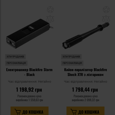
Додати
До
до
д
списку
сп
уподобань
уп
ХІТИ ПРОДАЖІВ
ХІТИ ПРОДАЖІВ
ПЕРСОНАЛІЗАЦІЯ
ПЕРСОНАЛІЗАЦІЯ
Електрошокер Blackfire Storm
Кийок-паралізатор Blackfire
- Black
Shock XTR з ліхтариком
Час відправлення:
Негайно
Час відправлення:
Негайно
1 198,92 грн
1 798,44 грн
Рекомендована ціна
Рекомендована ціна
виробника
1 558,63 грн
виробника
2 098,32 грн
ДО КОШИКА
ДО КОШИКА