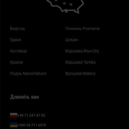
Бидгощ
Познань Posnania
Гдиня
Щецин
Катовіце
Варшава Blue City
Краків
Варшава Tamka
Лодзь Manufaktura
Вроцлав Bielany
Дзвоніть нам
+48 71 347 47 00
+380 94 711 6975