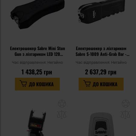
Електрошокер Sabre Mini Stun
Електрошокер з ліхтариком
Gun з ліхтариком LED 120
Sabre S-1009 Anti-Grab Bar -
люменів
Black
Час відправлення:
Негайно
Час відправлення:
Негайно
1 438,25 грн
2 637,29 грн
ДО КОШИКА
ДО КОШИКА
Додати
До
до
д
списку
сп
уподобань
уп