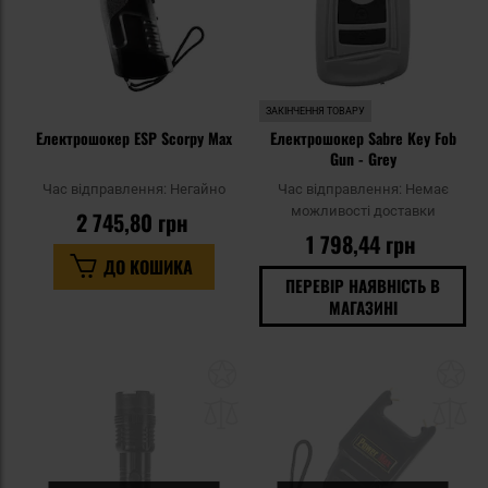
ЗАКІНЧЕННЯ ТОВАРУ
Електрошокер ESP Scorpy Max
Електрошокер Sabre Key Fob
Gun - Grey
Час відправлення:
Негайно
Час відправлення:
Немає
можливості доставки
2 745,80 грн
1 798,44 грн
ДО КОШИКА
ПЕРЕВІР НАЯВНІСТЬ В
МАГАЗИНІ
Додати
До
до
д
списку
сп
уподобань
уп