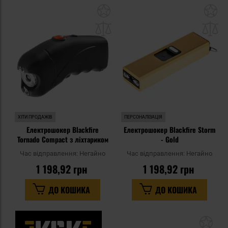
Додати
До
до
д
списку
сп
уподобань
уп
ХІТИ ПРОДАЖІВ
ПЕРСОНАЛІЗАЦІЯ
Електрошокер Blackfire
Електрошокер Blackfire Storm
Tornado Compact з ліхтариком
- Gold
Час відправлення:
Негайно
Час відправлення:
Негайно
1 198,92 грн
1 198,92 грн
ДО КОШИКА
ДО КОШИКА
До