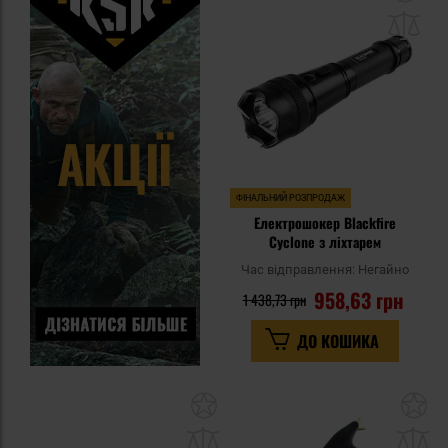
до
спи
уп
ФІНАЛЬНИЙ РОЗПРОДАЖ
Електрошокер Blackfire
Cyclone з ліхтарем
Час відправлення:
Негайно
958,63 грн
1 438,73 грн
ДО КОШИКА
Додати
До
до
д
списку
сп