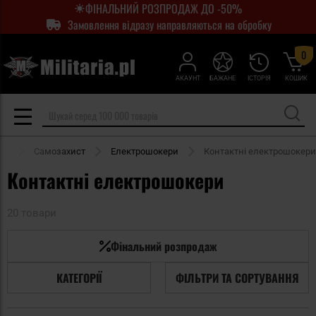
ФІНАЛЬНИЙ РОЗПРОДАЖ ДО -50%
Замовлення відразу направляються на обробку
0
АКАУНТ
БАЖАНЕ
ІСТОРІЯ
КОШИК
ка
Самозахист
Електрошокери
Контактні електрошокери
Контактні електрошокери
20 товари
Фінальний розпродаж
КАТЕГОРІЇ
ФІЛЬТРИ ТА СОРТУВАННЯ