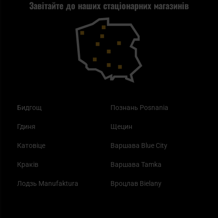
Завітайте до наших стаціонарних магазинів
Самозахист
Blackout - що це таке?
Повернення товару
Outdoor
Як працює маска від смогу?
Купони на знижку
Одяг
Найкращі спальні мішки на осінь
Бидгощ
Познань Posnania
Гдиня
Щецин
Катовіце
Варшава Blue City
Краків
Варшава Tamka
Лодзь Manufaktura
Вроцлав Bielany