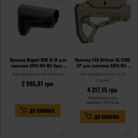
списку
сп
уподобань
уп
Приклад Magpul MOE SL-M для
Приклад FAB Defense GL-CORE
гвинтівок AR15/M4 Mil-Spec -
CP для гвинтівок AR15/M4 -
Black
Flat Dark Earth
Час відправлення:
Негайно
Час відправлення:
за 24
години
2 985,61 грн
4 317,15 грн
Рекомендована ціна
виробника
4 544,36 грн
ДО КОШИКА
ДО КОШИКА
Додати
До