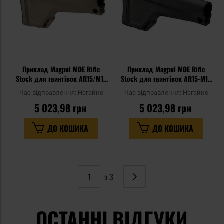
Приклад Magpul MOE Rifle
Приклад Magpul MOE Rifle
Stock для гвинтівок AR15/M16
Stock для гвинтівок AR15-M16
- Flat Dark Earth
- Black
Час відправлення:
Негайно
Час відправлення:
Негайно
5 023,98 грн
5 023,98 грн
ДО КОШИКА
ДО КОШИКА
з 3
Сторінка
Наступне
ОСТАННІ ВІДГУКИ