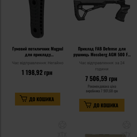
Гумовий потиличник Magpul
Приклад FAB Defense для
для прикладу
рушниць Mossberg AGM 500 FK
CTR/MOE/STR/ACS-L/ACS 0,70"
- Black
Час відправлення:
Негайно
Час відправлення:
за 24
- Black
години
1 198,92 грн
7 506,59 грн
Рекомендована ціна
виробника
7 901,68 грн
ДО КОШИКА
ДО КОШИКА
Додати
До
до
д