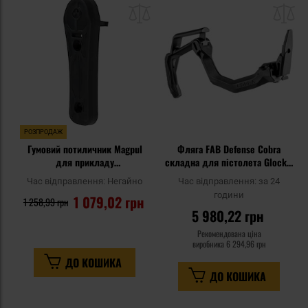
до
д
списку
сп
уподобань
уп
РОЗПРОДАЖ
Гумовий потиличник Magpul
Фляга FAB Defense Cobra
для прикладу
складна для пістолета Glock -
CTR/MOE/STR/ACS-L/ACS 0,55"
Black
Час відправлення:
Негайно
Час відправлення:
за 24
- Black
години
1 079,02 грн
1 258,99 грн
5 980,22 грн
Рекомендована ціна
виробника
6 294,96 грн
ДО КОШИКА
ДО КОШИКА