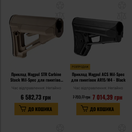
Додати
До
до
д
списку
сп
уподобань
уп
РОЗПРОДАЖ
Приклад Magpul STR Carbine
Приклад Magpul ACS Mil-Spec
Stock Mil-Spec для гвинтівок
для гвинтівок AR15/M4 - Black
AR15/M4 - Flat Dark Earth
Час відправлення:
Негайно
Час відправлення:
Негайно
6 582,73 грн
7 014,39 грн
7 793,77 грн
ДО КОШИКА
ДО КОШИКА
Додати
До