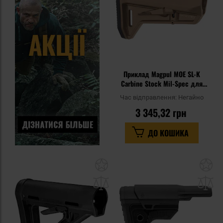
Приклад Magpul MOE SL-K
Carbine Stock Mil-Spec для
гвинтівок AR15/M4 - Flat Dark
Час відправлення:
Негайно
Earth
3 345,32 грн
ДО КОШИКА
Додати
До
до
д
списку
сп
уподобань
уп