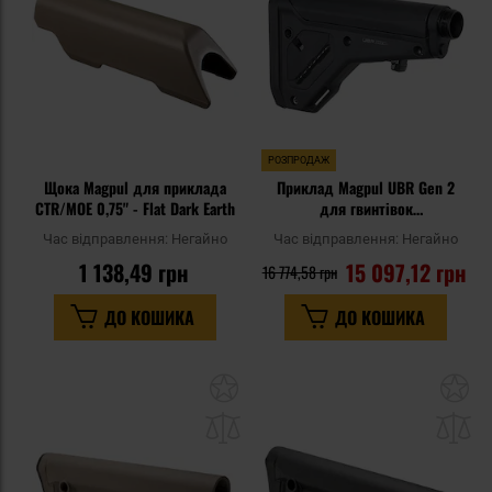
уподобань
уп
РОЗПРОДАЖ
Щока Magpul для приклада
Приклад Magpul UBR Gen 2
CTR/MOE 0,75" - Flat Dark Earth
для гвинтівок
AR15/M4/AR10/SR25 - Black
Час відправлення:
Негайно
Час відправлення:
Негайно
1 138,49 грн
15 097,12 грн
16 774,58 грн
ДО КОШИКА
ДО КОШИКА
Додати
До
до
д
списку
сп
уподобань
уп