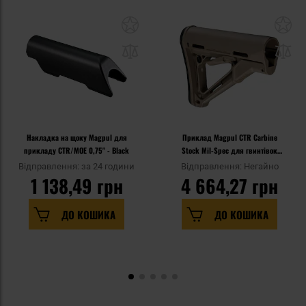
Накладка на щоку Magpul для
Приклад Magpul CTR Carbine
прикладу CTR/MOE 0,75" - Black
Stock Mil-Spec для гвинтівок
AR15-M4 - Flat Dark Earth
Відправлення: за 24 години
Відправлення: Негайно
1 138,49 грн
4 664,27 грн
ДО КОШИКА
ДО КОШИКА