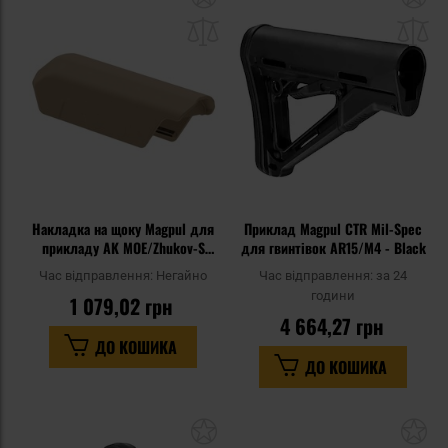
до
д
списку
сп
уподобань
уп
Накладка на щоку Magpul для
Приклад Magpul CTR Mil-Spec
прикладу AK MOE/Zhukov-S
для гвинтівок AR15/M4 - Black
0,75" - Flat Dark Earth
Час відправлення:
Негайно
Час відправлення:
за 24
години
1 079,02 грн
4 664,27 грн
ДО КОШИКА
ДО КОШИКА
Додати
До