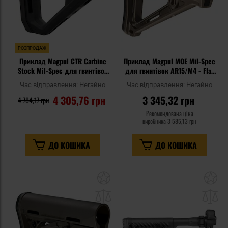
РОЗПРОДАЖ
Приклад Magpul CTR Carbine
Приклад Magpul MOE Mil-Spec
Stock Mil-Spec для гвинтівок
для гвинтівок AR15/M4 - Flat
AR15/M16/M4 - Black
Dark Earth
Час відправлення:
Негайно
Час відправлення:
Негайно
4 305,76 грн
3 345,32 грн
4 784,17 грн
Рекомендована ціна
виробника
3 585,13 грн
ДО КОШИКА
ДО КОШИКА
Додати
До
до
д
списку
сп
уподобань
уп