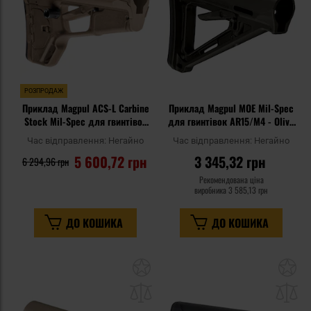
РОЗПРОДАЖ
Приклад Magpul ACS-L Carbine
Приклад Magpul MOE Mil-Spec
Stock Mil-Spec для гвинтівок
для гвинтівок AR15/M4 - Olive
AR15/M4 - Flat Dark Earth
Drab Green
Час відправлення:
Негайно
Час відправлення:
Негайно
5 600,72 грн
3 345,32 грн
6 294,96 грн
Рекомендована ціна
виробника
3 585,13 грн
ДО КОШИКА
ДО КОШИКА
Додати
До
до
д
списку
сп