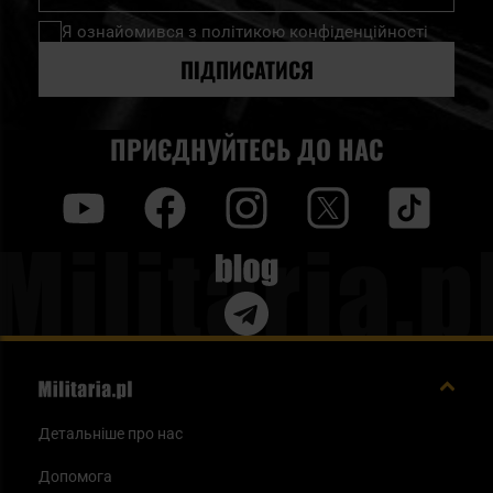
нашу
Я ознайомився з
політикою конфіденційності
розсилку
новин:
ПІДПИСАТИСЯ
ПРИЄДНУЙТЕСЬ ДО НАС
y
f
i
t
tt
Blog
Детальніше про нас
Допомога