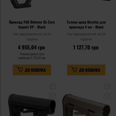
Приклад FAB Defense GL-Core
Гелева щока Beretta для
Impact CP - Black
приклада 4 мм - Black
Час відправлення:
за 24
Час відправлення:
за 24
години
години
4 955,04 грн
1 127,70 грн
Рекомендована ціна
виробника
5 215,83 грн
ДО КОШИКА
ДО КОШИКА
Додати
До
до
д
списку
сп
уподобань
уп