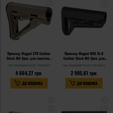
списку
сп
уподобань
уп
Приклад Magpul CTR Carbine
Приклад Magpul MOE SL-K
Stock Mil-Spec для гвинтівок
Carbine Stock Mil-Spec для
AR15-M4 - Flat Dark Earth
гвинтівок AR15/M4 - Black
Час відправлення:
Негайно
Час відправлення:
Негайно
4 664,27 грн
2 985,61 грн
ДО КОШИКА
ДО КОШИКА
Додати
До
до
д
списку
сп