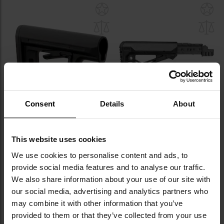
Додати
До
до
д
списку
сп
уподобань
уп
Consent
Details
About
Приклад Magpul MOE PR
Приклад FAB Defense з
Carbine Stock Mil-Spec для
направляючою RBT-K47 для
This website uses cookies
гвинтівок AR15/M4 -Black
гвинтівок AK - Black
Час відправлення:
Негайно
Час відправлення:
за 24
We use cookies to personalise content and ads, to
години
2 397,96 грн
provide social media features and to analyse our traffic.
4 317,15 грн
We also share information about your use of our site with
Рекомендована ціна
our social media, advertising and analytics partners who
виробника
4 544,36 грн
may combine it with other information that you’ve
ДО КОШИКА
provided to them or that they’ve collected from your use
ДО КОШИКА