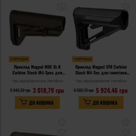
до
д
списку
сп
уподобань
уп
РОЗПРОДАЖ
РОЗПРОДАЖ
Приклад Magpul MOE SL-K
Приклад Magpul STR Carbine
Carbine Stock Mil-Spec для
Stock Mil-Sec для гвинтівок
гвинтівок AR15/M4 - Olive Drab
AR15/M4 - Black
Час відправлення:
Негайно
Час відправлення:
Негайно
Green
3 010,79 грн
5 924,46 грн
3 345,32 грн
6 582,73 грн
ДО КОШИКА
ДО КОШИКА
Додати
До
до
д
списку
сп