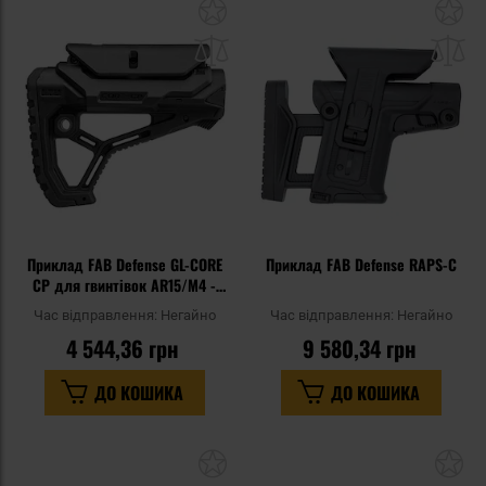
Додати
До
до
д
списку
сп
уподобань
уп
Приклад FAB Defense GL-CORE
Приклад FAB Defense RAPS-C
CP для гвинтівок AR15/M4 -
Black
Час відправлення:
Негайно
Час відправлення:
Негайно
4 544,36 грн
9 580,34 грн
ДО КОШИКА
ДО КОШИКА
Додати
До
до
д