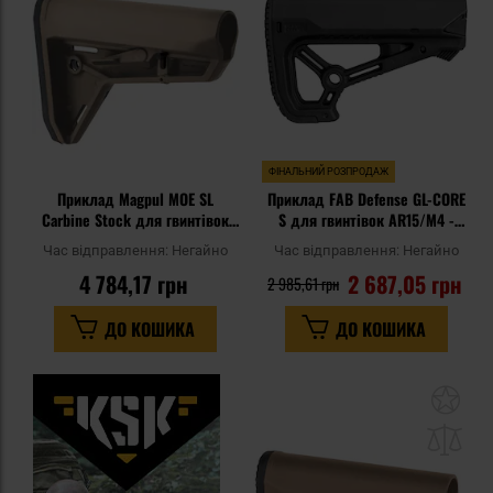
уподобань
уп
ФІНАЛЬНИЙ РОЗПРОДАЖ
Приклад Magpul MOE SL
Приклад FAB Defense GL-CORE
Carbine Stock для гвинтівок
S для гвинтівок AR15/M4 -
AR15/M4 - Flat Dark Earth
Black
Час відправлення:
Негайно
Час відправлення:
Негайно
4 784,17 грн
2 687,05 грн
2 985,61 грн
ДО КОШИКА
ДО КОШИКА
До
до
спи
уп