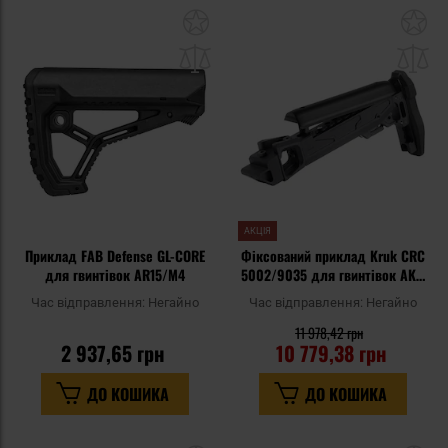
Додати
До
до
д
списку
сп
уподобань
уп
АКЦІЯ
Приклад FAB Defense GL-CORE
Фіксований приклад Kruk CRC
для гвинтівок AR15/M4
5002/9035 для гвинтівок AK -
Armory Black
Час відправлення:
Негайно
Час відправлення:
Негайно
11 978,42 грн
2 937,65 грн
10 779,38 грн
ДО КОШИКА
ДО КОШИКА