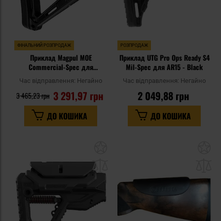
ФІНАЛЬНИЙ РОЗПРОДАЖ
РОЗПРОДАЖ
Приклад Magpul MOE
Приклад UTG Pro Ops Ready S4
Commercial-Spec для
Mil-Spec для AR15 - Black
гвинтівок AR/M4 - Black
Час відправлення:
Негайно
Час відправлення:
Негайно
3 291,97 грн
2 049,88 грн
3 465,23 грн
ДО КОШИКА
ДО КОШИКА
Додати
До
до
д
списку
сп
уподобань
уп