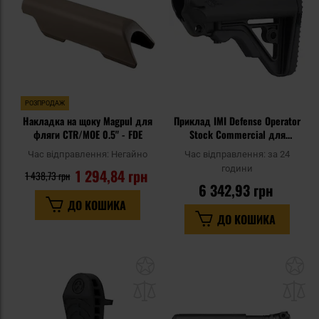
РОЗПРОДАЖ
Накладка на щоку Magpul для
Приклад IMI Defense Operator
фляги CTR/MOE 0.5" - FDE
Stock Commercial для
гвинтівок M16/M4 - Black
Час відправлення:
Негайно
Час відправлення:
за 24
години
1 294,84 грн
1 438,73 грн
6 342,93 грн
ДО КОШИКА
ДО КОШИКА
Додати
До
до
д
списку
сп
уподобань
уп