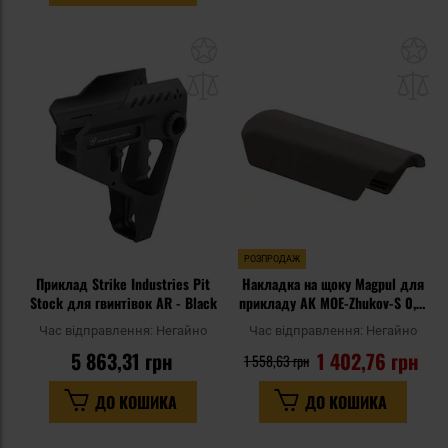
Додати
До
до
д
списку
сп
уподобань
уп
РОЗПРОДАЖ
Приклад Strike Industries Pit
Накладка на щоку Magpul для
Stock для гвинтівок AR - Black
прикладу AK MOE-Zhukov-S 0,5"
- Plum
Час відправлення:
Негайно
Час відправлення:
Негайно
5 863,31 грн
1 402,76 грн
1 558,63 грн
ДО КОШИКА
ДО КОШИКА