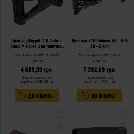
Приклад Magpul CTR Carbine
Приклад FAB Defense M4 - MP5
Stock Mil-Spec для гвинтівок
FK - Black
AR15/M4 - Olive Drab Green
Час відправлення:
за 24
Час відправлення:
за 24
години
години
4 089,33 грн
7 392,69 грн
Рекомендована ціна
Рекомендована ціна
виробника
4 304,56 грн
виробника
7 781,77 грн
ДО КОШИКА
ДО КОШИКА
Додати
До
до
д
списку
сп
уподобань
уп