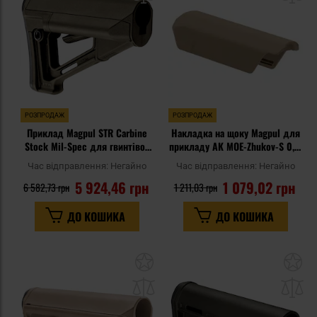
уподобань
уп
РОЗПРОДАЖ
РОЗПРОДАЖ
Приклад Magpul STR Carbine
Накладка на щоку Magpul для
Stock Mil-Spec для гвинтівок
прикладу AK MOE-Zhukov-S 0,5"
AR15/M4 - Olive Drab Green
- Flat Dark Earth
Час відправлення:
Негайно
Час відправлення:
Негайно
5 924,46 грн
1 079,02 грн
6 582,73 грн
1 211,03 грн
ДО КОШИКА
ДО КОШИКА
Додати
До
до
д
списку
сп
уподобань
уп