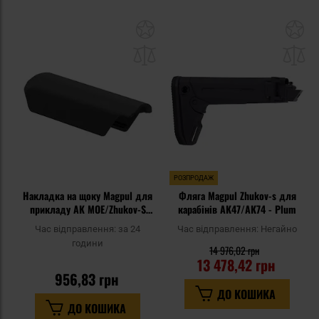
Додати
До
до
д
списку
сп
уподобань
уп
РОЗПРОДАЖ
Накладка на щоку Magpul для
Фляга Magpul Zhukov-s для
прикладу AK MOE/Zhukov-S
карабінів АК47/АК74 - Plum
0,5" - Black
Час відправлення:
за 24
Час відправлення:
Негайно
години
14 976,02 грн
13 478,42 грн
956,83 грн
ДО КОШИКА
ДО КОШИКА