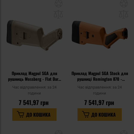
Додати
До
до
д
списку
сп
уподобань
уп
Приклад Magpul SGA для
Приклад Magpul SGA Stock для
рушниць Mossberg - Flat Dark
рушниці Remington 870 -
Earth
Orange
Час відправлення:
за 24
Час відправлення:
за 24
години
години
7 541,97 грн
7 541,97 грн
ДО КОШИКА
ДО КОШИКА
Додати
До