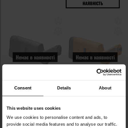
НАЯВНІСТЬ
Додати
До
до
д
списку
сп
уподобань
уп
Немає в наявності
Немає в наявності
Приклад Magpul SGA для
Приклад Magpul SGA для
Consent
Details
About
рушниць Mossberg - Black
рушниць Mossberg - Orange
Час відправлення:
Немає в
Час відправлення:
Немає в
наявності
наявності
This website uses cookies
7 541,97 грн
7 836,93 грн
We use cookies to personalise content and ads, to
Рекомендована ціна
provide social media features and to analyse our traffic.
виробника
8 249,40 грн