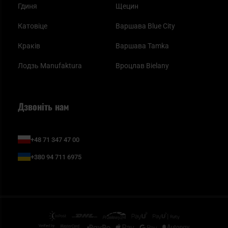
Гдиня
Щецин
Катовіце
Варшава Blue City
Краків
Варшава Tamka
Лодзь Manufaktura
Вроцлав Bielany
Дзвоніть нам
+48 71 347 47 00
+380 94 711 6975