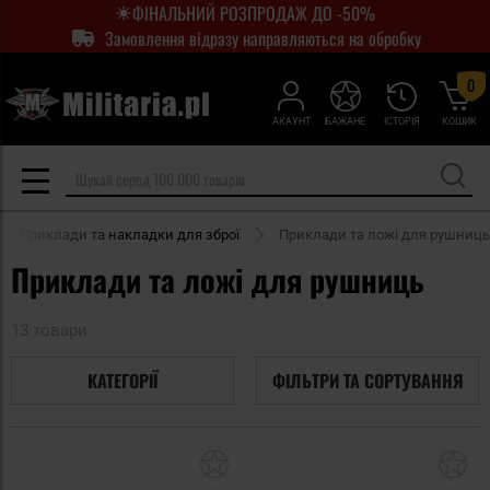
ФІНАЛЬНИЙ РОЗПРОДАЖ ДО -50%
Замовлення відразу направляються на обробку
0
АКАУНТ
БАЖАНЕ
ІСТОРІЯ
КОШИК
Приклади та накладки для зброї
Приклади та ложі для рушниць
Приклади та ложі для рушниць
13 товари
КАТЕГОРІЇ
ФІЛЬТРИ ТА СОРТУВАННЯ
Додати
До
до
д