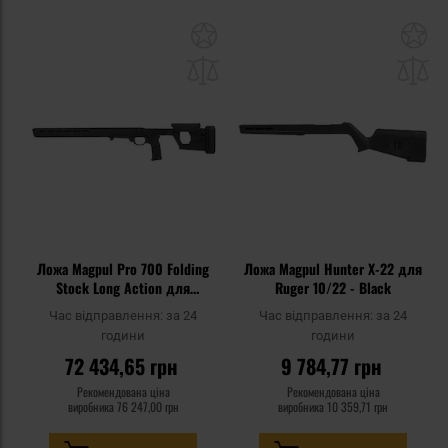
Додати
До
до
д
списку
сп
уподобань
уп
Ложа Magpul Pro 700 Folding
Ложа Magpul Hunter X-22 для
Stock Long Action для
Ruger 10/22 - Black
гвинтівки Remington 700 -
Час відправлення:
за 24
Час відправлення:
за 24
Black
години
години
72 434,65 грн
9 784,77 грн
Рекомендована ціна
Рекомендована ціна
виробника
76 247,00 грн
виробника
10 359,71 грн