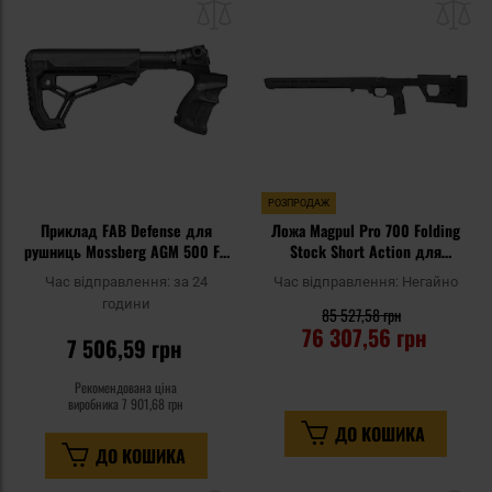
списку
сп
уподобань
уп
РОЗПРОДАЖ
Приклад FAB Defense для
Ложа Magpul Pro 700 Folding
рушниць Mossberg AGM 500 FK
Stock Short Action для
- Black
гвинтівки Remington 700 -
Час відправлення:
за 24
Час відправлення:
Негайно
Black
години
85 527,58 грн
76 307,56 грн
7 506,59 грн
Рекомендована ціна
виробника
7 901,68 грн
ДО КОШИКА
ДО КОШИКА