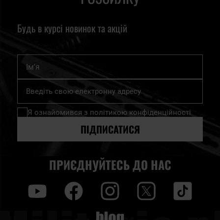
Будь в курсі новинок та акцій
Ім'я
Підпишіться
на
нашу
Я ознайомився з
політикою конфіденційності
розсилку
новин:
ПІДПИСАТИСЯ
ПРИЄДНУЙТЕСЬ ДО НАС
y
f
i
t
tt
Blog