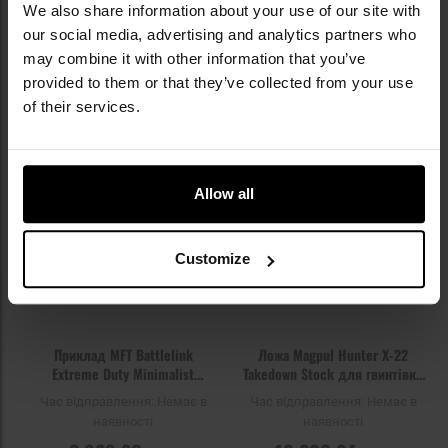
We also share information about your use of our site with
our social media, advertising and analytics partners who
ПОВІДОМИТИ ПРО
ПОВІДОМИТИ ПРО
НАЯВНІСТЬ
НАЯВНІСТЬ
may combine it with other information that you’ve
provided to them or that they’ve collected from your use
of their services.
Додати
До
до
д
списку
сп
уподобань
уп
Allow all
Немає в наявності
Немає в наявності
Customize
Приклад MFT Battlelink
Ложа Magpul Hunter X-22
Extreme Duty Minimalist
Takedown Stock для гвинтівки
MilSpec - Black
Ruger 10/22 - Black
Час відправлення:
Немає в
Час відправлення:
Немає в
наявності
наявності