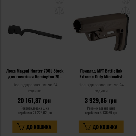
до
д
списку
сп
уподобань
уп
Ложа Magpul Hunter 700L Stock
Приклад MFT Battlelink
для гвинтівки Remington 700
Extreme Duty Minimalist
Long Action - Black
MilSpec - Scorched Dark Earth
Час відправлення:
за 24
Час відправлення:
за 24
години
години
20 161,87 грн
3 929,86 грн
Рекомендована ціна
Рекомендована ціна
виробника
21 223,02 грн
виробника
4 136,69 грн
ДО КОШИКА
ДО КОШИКА