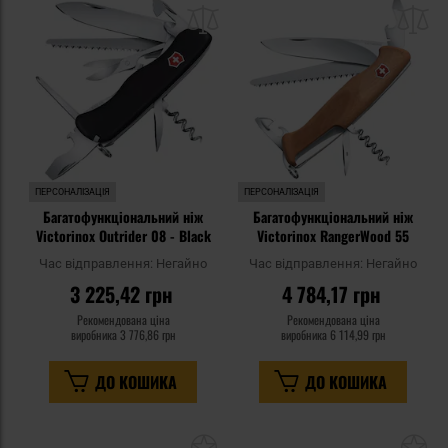
до
д
списку
сп
уподобань
уп
ПЕРСОНАЛІЗАЦІЯ
ПЕРСОНАЛІЗАЦІЯ
Багатофункціональний ніж
Багатофункціональний ніж
Victorinox Outrider 08 - Black
Victorinox RangerWood 55
Час відправлення:
Негайно
Час відправлення:
Негайно
3 225,42 грн
4 784,17 грн
Рекомендована ціна
Рекомендована ціна
виробника
3 776,86 грн
виробника
6 114,99 грн
ДО КОШИКА
ДО КОШИКА
Додати
До