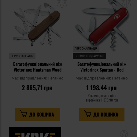
списку
сп
уподобань
уп
ПЕРСОНАЛІЗАЦІЯ
ПЕРСОНАЛІЗАЦІЯ
ЧОЛОВІЧІ ПОДАРУНКИ
Багатофункціональний ніж
Багатофункціональний ніж
Victorinox Huntsman Wood
Victorinox Spartan - Red
Час відправлення:
Негайно
Час відправлення:
Негайно
2 865,71 грн
1 198,44 грн
Рекомендована ціна
виробника
1 378,90 грн
ДО КОШИКА
ДО КОШИКА
До