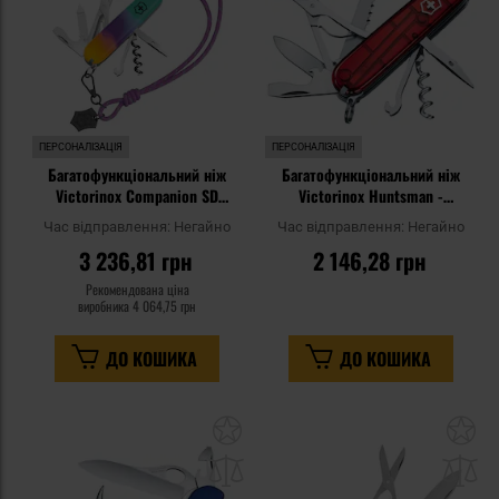
ПЕРСОНАЛІЗАЦІЯ
ПЕРСОНАЛІЗАЦІЯ
Багатофункціональний ніж
Багатофункціональний ніж
Victorinox Companion SD
Victorinox Huntsman -
Sydney Style
Transparent Red
Час відправлення:
Негайно
Час відправлення:
Негайно
3 236,81 грн
2 146,28 грн
Рекомендована ціна
виробника
4 064,75 грн
ДО КОШИКА
ДО КОШИКА
Додати
До
до
д
списку
сп