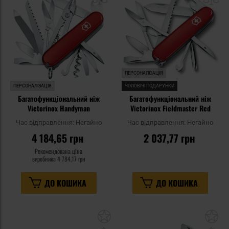
списку
сп
уподобань
уп
ПЕРСОНАЛІЗАЦІЯ
ПЕРСОНАЛІЗАЦІЯ
ЧОЛОВІЧІ ПОДАРУНКИ
Багатофункціональний ніж
Багатофункціональний ніж
Victorinox Handyman
Victorinox Fieldmaster Red
Час відправлення:
Негайно
Час відправлення:
Негайно
4 184,65 грн
2 037,77 грн
Рекомендована ціна
виробника
4 784,17 грн
ДО КОШИКА
ДО КОШИКА
Додати
До
до
д