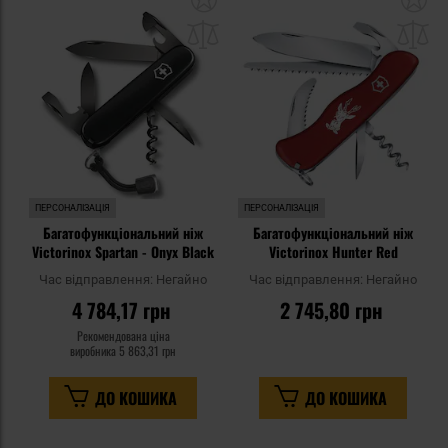
до
д
списку
сп
уподобань
уп
ПЕРСОНАЛІЗАЦІЯ
ПЕРСОНАЛІЗАЦІЯ
Багатофункціональний ніж
Багатофункціональний ніж
Victorinox Spartan - Onyx Black
Victorinox Hunter Red
Час відправлення:
Негайно
Час відправлення:
Негайно
4 784,17 грн
2 745,80 грн
Рекомендована ціна
виробника
5 863,31 грн
ДО КОШИКА
ДО КОШИКА