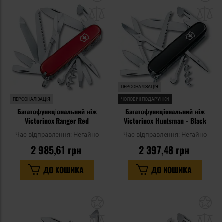
до
д
списку
сп
уподобань
уп
ПЕРСОНАЛІЗАЦІЯ
ПЕРСОНАЛІЗАЦІЯ
ЧОЛОВІЧІ ПОДАРУНКИ
Багатофункціональний ніж
Багатофункціональний ніж
Victorinox Ranger Red
Victorinox Huntsman - Black
Час відправлення:
Негайно
Час відправлення:
Негайно
2 985,61 грн
2 397,48 грн
ДО КОШИКА
ДО КОШИКА
Додати
До
до
д