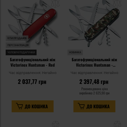
списку
сп
уподобань
уп
ХІТИ ПРОДАЖІВ
ПЕРСОНАЛІЗАЦІЯ
ЧОЛОВІЧІ ПОДАРУНКИ
НОВИНКА
Багатофункціональний ніж
Багатофункціональний ніж
Victorinox Huntsman - Red
Victorinox Huntsman -
Camouflage
Час відправлення:
Негайно
Час відправлення:
Негайно
2 037,77 грн
2 397,48 грн
Рекомендована ціна
виробника
2 625,90 грн
ДО КОШИКА
ДО КОШИКА
Додати
До