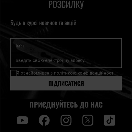
РОЗСИЛКУ
інструменти найвищої якості. Ми щиро запрошуємо
ознайомитися з нашим асортиментом.
Будь в курсі новинок та акцій
Ім'я
Підпишіться
на
нашу
Я ознайомився з
політикою конфіденційності
розсилку
новин:
ПІДПИСАТИСЯ
ПРИЄДНУЙТЕСЬ ДО НАС
y
f
i
t
tt