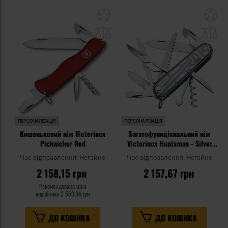
Додати
До
до
д
списку
сп
уподобань
уп
ПЕРСОНАЛІЗАЦІЯ
ПЕРСОНАЛІЗАЦІЯ
Кишеньковий ніж Victorinox
Багатофункціональний ніж
Picknicker Red
Victorinox Huntsman - Silver
Tech
Час відправлення:
Негайно
Час відправлення:
Негайно
2 158,15 грн
2 157,67 грн
Рекомендована ціна
виробника
2 553,96 грн
ДО КОШИКА
ДО КОШИКА