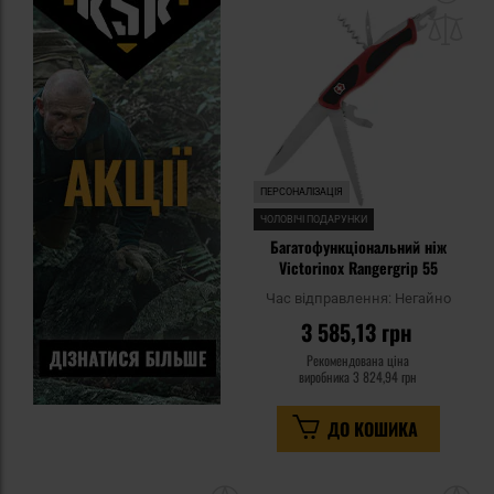
до
спи
уп
ПЕРСОНАЛІЗАЦІЯ
ЧОЛОВІЧІ ПОДАРУНКИ
Багатофункціональний ніж
Victorinox Rangergrip 55
Час відправлення:
Негайно
3 585,13 грн
Рекомендована ціна
виробника
3 824,94 грн
ДО КОШИКА