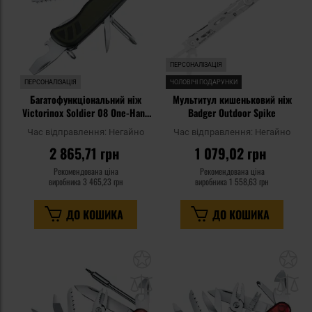
ПЕРСОНАЛІЗАЦІЯ
ПЕРСОНАЛІЗАЦІЯ
ЧОЛОВІЧІ ПОДАРУНКИ
Багатофункціональний ніж
Мультитул кишеньковий ніж
Victorinox Soldier 08 One-Hand
Badger Outdoor Spike
- Green
Час відправлення:
Негайно
Час відправлення:
Негайно
2 865,71 грн
1 079,02 грн
Рекомендована ціна
Рекомендована ціна
виробника
3 465,23 грн
виробника
1 558,63 грн
ДО КОШИКА
ДО КОШИКА
Додати
До
до
д
списку
сп
уподобань
уп