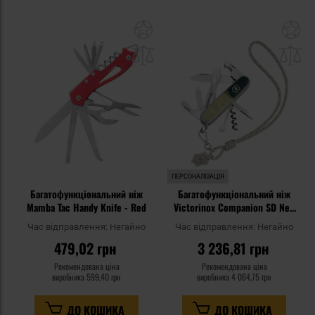
Додати
До
до
д
списку
сп
уподобань
уп
ПЕРСОНАЛІЗАЦІЯ
Багатофункціональний ніж
Багатофункціональний ніж
Mamba Tac Handy Knife - Red
Victorinox Companion SD New
York Style
Час відправлення:
Негайно
Час відправлення:
Негайно
479,02 грн
3 236,81 грн
Рекомендована ціна
Рекомендована ціна
виробника
599,40 грн
виробника
4 064,75 грн
ДО КОШИКА
ДО КОШИКА