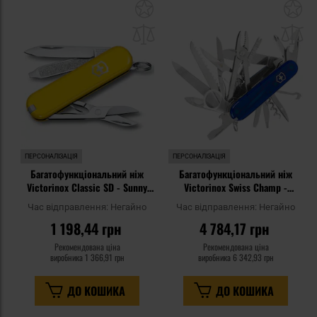
Додати
До
до
д
списку
сп
уподобань
уп
ПЕРСОНАЛІЗАЦІЯ
ПЕРСОНАЛІЗАЦІЯ
Багатофункціональний ніж
Багатофункціональний ніж
Victorinox Classic SD - Sunny
Victorinox Swiss Champ -
Side
Transparent Blue
Час відправлення:
Негайно
Час відправлення:
Негайно
1 198,44 грн
4 784,17 грн
Рекомендована ціна
Рекомендована ціна
виробника
1 366,91 грн
виробника
6 342,93 грн
ДО КОШИКА
ДО КОШИКА