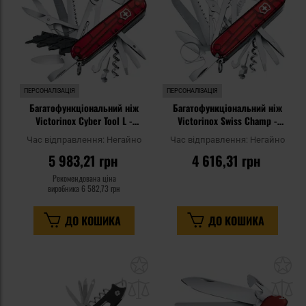
ПЕРСОНАЛІЗАЦІЯ
ПЕРСОНАЛІЗАЦІЯ
Багатофункціональний ніж
Багатофункціональний ніж
Victorinox Cyber Tool L -
Victorinox Swiss Champ -
Transparent Red
Transparent Red
Час відправлення:
Негайно
Час відправлення:
Негайно
5 983,21 грн
4 616,31 грн
Рекомендована ціна
виробника
6 582,73 грн
ДО КОШИКА
ДО КОШИКА
Додати
До
до
д
списку
сп