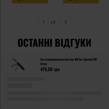
з 6
Сторінка
Наступне
ОСТАННІ ВІДГУКИ
Багатофункціональний ніж Mil-Tec Spanish OD
Army
479,50 грн