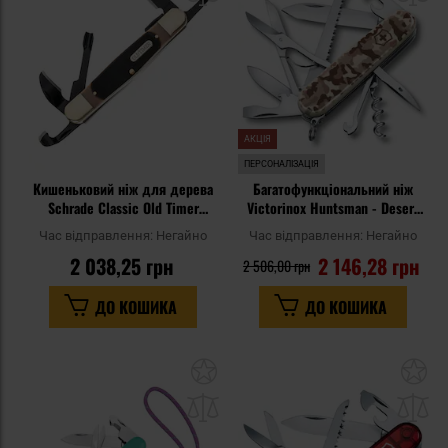
уподобань
уп
АКЦІЯ
ПЕРСОНАЛІЗАЦІЯ
Кишеньковий ніж для дерева
Багатофункціональний ніж
Schrade Classic Old Timer
Victorinox Huntsman - Desert
Splinter Carving - 153 мм
Camo
Час відправлення:
Негайно
Час відправлення:
Негайно
2 038,25 грн
2 146,28 грн
2 506,00 грн
ДО КОШИКА
ДО КОШИКА
Додати
До
до
д
списку
сп
уподобань
уп