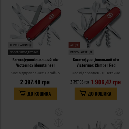
списку
сп
уподобань
уп
ПЕРСОНАЛІЗАЦІЯ
АКЦІЯ
ЧОЛОВІЧІ ПОДАРУНКИ
ПЕРСОНАЛІЗАЦІЯ
Багатофункціональний ніж
Багатофункціональний ніж
Victorinox Mountaineer
Victorinox Climber Red
Час відправлення:
Негайно
Час відправлення:
Негайно
2 397,48 грн
1 906,47 грн
2 397,96 грн
ДО КОШИКА
ДО КОШИКА
Додати
До
до
д
списку
сп