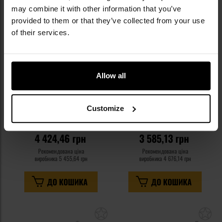
списку
сп
may combine it with other information that you’ve
уподобань
уп
provided to them or that they’ve collected from your use
of their services.
Allow all
ПЕРСОНАЛІЗАЦІЯ
ПЕРСОНАЛІЗАЦІЯ
Багатофункціональний ніж
Багатофункціональний ніж
Customize
Victorinox Rangergrip 57 H
Victorinox Rangergrip 78 -
Red/Black
Час відправлення:
Негайно
Час відправлення:
Негайно
4 424,46 грн
3 585,13 грн
Рекомендована ціна
Рекомендована ціна
виробника
5 455,64 грн
виробника
4 676,14 грн
ДО КОШИКА
ДО КОШИКА
Додати
До