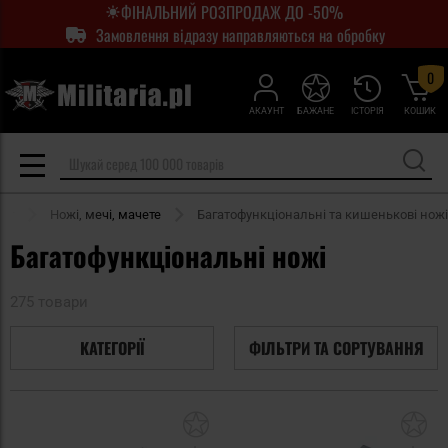
ФІНАЛЬНИЙ РОЗПРОДАЖ ДО -50%
Замовлення відразу направляються на обробку
0
АКАУНТ
БАЖАНЕ
ІСТОРІЯ
КОШИК
oor
Ножі, мечі, мачете
Багатофункціональні та кишенькові ножі
Багатофункціональні ножі
275 товари
КАТЕГОРІЇ
ФІЛЬТРИ ТА СОРТУВАННЯ
Додати
До
до
д