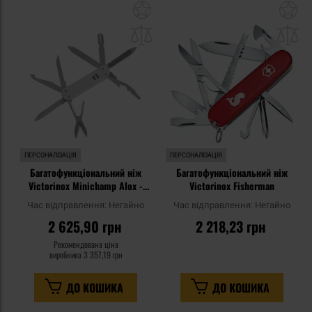
Додати
До
до
д
списку
сп
уподобань
уп
ПЕРСОНАЛІЗАЦІЯ
ПЕРСОНАЛІЗАЦІЯ
Багатофункціональний ніж
Багатофункціональний ніж
Victorinox Minichamp Alox -
Victorinox Fisherman
Gray
Час відправлення:
Негайно
Час відправлення:
Негайно
2 625,90 грн
2 218,23 грн
Рекомендована ціна
виробника
3 357,19 грн
ДО КОШИКА
ДО КОШИКА