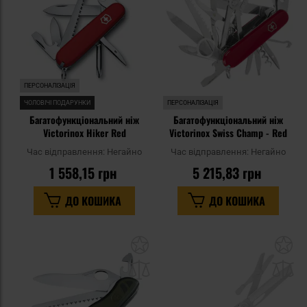
уподобань
уп
ПЕРСОНАЛІЗАЦІЯ
ЧОЛОВІЧІ ПОДАРУНКИ
ПЕРСОНАЛІЗАЦІЯ
Багатофункціональний ніж
Багатофункціональний ніж
Victorinox Hiker Red
Victorinox Swiss Champ - Red
Час відправлення:
Негайно
Час відправлення:
Негайно
1 558,15 грн
5 215,83 грн
ДО КОШИКА
ДО КОШИКА
Додати
До
до
д
списку
сп
уподобань
уп