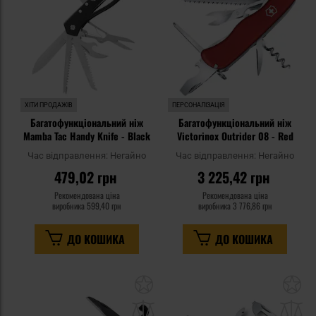
уподобань
уп
ХІТИ ПРОДАЖІВ
ПЕРСОНАЛІЗАЦІЯ
Багатофункціональний ніж
Багатофункціональний ніж
Mamba Tac Handy Knife - Black
Victorinox Outrider 08 - Red
Час відправлення:
Негайно
Час відправлення:
Негайно
479,02 грн
3 225,42 грн
Рекомендована ціна
Рекомендована ціна
виробника
599,40 грн
виробника
3 776,86 грн
ДО КОШИКА
ДО КОШИКА
Додати
До
до
д
списку
сп