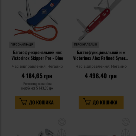
уподобань
уп
ПЕРСОНАЛІЗАЦІЯ
ПЕРСОНАЛІЗАЦІЯ
Багатофункціональний ніж
Багатофункціональний ніж
Victorinox Skipper Pro - Blue
Victorinox Alox Refined Synergy
X - Red
Час відправлення:
Негайно
Час відправлення:
Негайно
4 184,65 грн
4 496,40 грн
Рекомендована ціна
виробника
5 143,89 грн
ДО КОШИКА
ДО КОШИКА
Додати
До
до
д
списку
сп