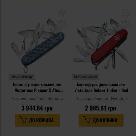
Додати
До
до
д
списку
сп
уподобань
уп
ПЕРСОНАЛІЗАЦІЯ
ПЕРСОНАЛІЗАЦІЯ
Багатофункціональний ніж
Багатофункціональний ніж
Victorinox Pioneer X Alox
Victorinox Deluxe Tinker - Red
Limited Edition 2026 - Glacial
Час відправлення:
Негайно
Час відправлення:
Негайно
Blue
3 944,84 грн
2 985,61 грн
ДО КОШИКА
ДО КОШИКА