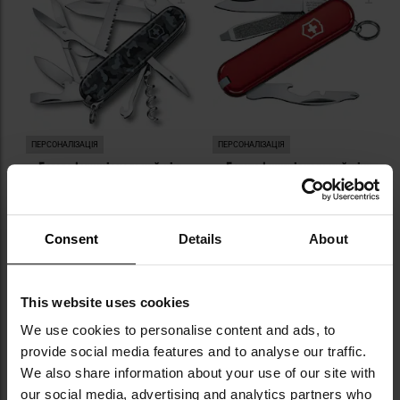
уподобань
уп
ПЕРСОНАЛІЗАЦІЯ
ПЕРСОНАЛІЗАЦІЯ
Багатофункціональний ніж
Багатофункціональний ніж
Victorinox Huntsman - Navy
Victorinox Rally - Red
Camo
Час відправлення:
Негайно
Час відправлення:
Негайно
2 397,48 грн
838,73 грн
Consent
Details
About
Рекомендована ціна
виробника
2 625,90 грн
This website uses cookies
ДО КОШИКА
ДО КОШИКА
We use cookies to personalise content and ads, to
provide social media features and to analyse our traffic.
Додати
До
We also share information about your use of our site with
до
д
our social media, advertising and analytics partners who