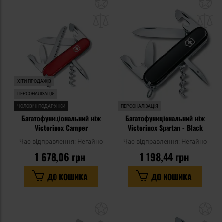
Додати
До
до
д
списку
сп
уподобань
уп
ХІТИ ПРОДАЖІВ
ПЕРСОНАЛІЗАЦІЯ
ЧОЛОВІЧІ ПОДАРУНКИ
ПЕРСОНАЛІЗАЦІЯ
Багатофункціональний ніж
Багатофункціональний ніж
Victorinox Camper
Victorinox Spartan - Black
Час відправлення:
Негайно
Час відправлення:
Негайно
1 678,06 грн
1 198,44 грн
ДО КОШИКА
ДО КОШИКА
Додати
До
до
д