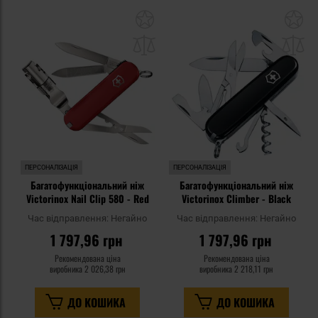
Додати
До
до
д
списку
сп
уподобань
уп
ПЕРСОНАЛІЗАЦІЯ
ПЕРСОНАЛІЗАЦІЯ
Багатофункціональний ніж
Багатофункціональний ніж
Victorinox Nail Clip 580 - Red
Victorinox Climber - Black
Час відправлення:
Негайно
Час відправлення:
Негайно
1 797,96 грн
1 797,96 грн
Рекомендована ціна
Рекомендована ціна
виробника
2 026,38 грн
виробника
2 218,11 грн
ДО КОШИКА
ДО КОШИКА