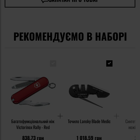
РЕКОМЕНДУЄМО В НАБОРІ
Багатофункціональний ніж
Точило Lansky Blade Medic
Синтетич
Victorinox Rally - Red
ножів K
838,73 грн
1 018,59 грн
23