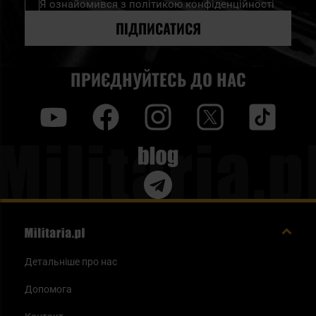
Я ознайомився з
політикою конфіденційності
розсилку
новин:
ПІДПИСАТИСЯ
ПРИЄДНУЙТЕСЬ ДО НАС
y
f
i
t
tt
Blog
Детальніше про нас
Допомога