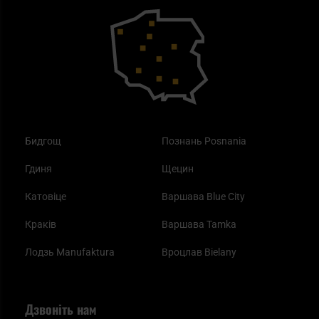
Outdoor
Як працює маска від смогу?
Купони на знижку
Одяг
Найкращі спальні мішки на осінь
Бидгощ
Познань Posnania
Гдиня
Щецин
Катовіце
Варшава Blue City
Краків
Варшава Tamka
Лодзь Manufaktura
Вроцлав Bielany
Дзвоніть нам