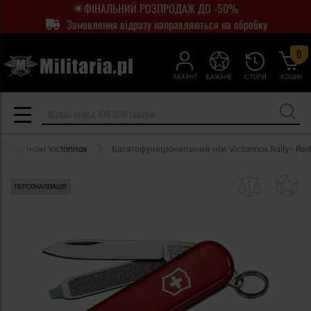
ФІНАЛЬНИЙ РОЗПРОДАЖ ДО -50%
Замовлення відразу направляються на обробку
0
АКАУНТ
БАЖАНЕ
ІСТОРІЯ
КОШИК
льні ножі Victorinox
Багатофункціональний ніж Victorinox Rally - Red
ПЕРСОНАЛІЗАЦІЯ