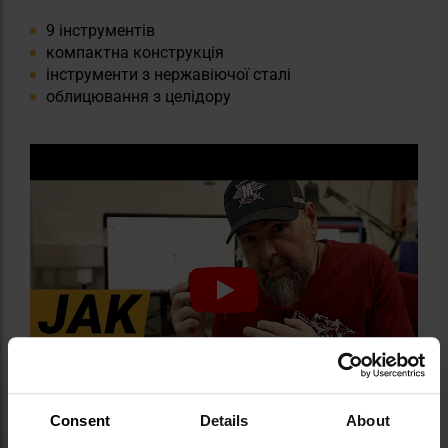
9 інструментів
компактна конструкція
інструменти з нержавіючої сталі
облицювання з целідору
Consent
Details
About