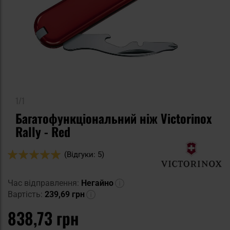
1/1
Багатофункціональний ніж Victorinox
Rally - Red
Оцінка:
(Відгуки: 5)
100
100
% of
Час відправлення:
Негайно
Вартість:
239,69 грн
838,73 грн