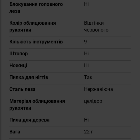
Блокування головного
Ні
леза
Колір облицювання
Відтінки
рукоятки
червоного
Кількість інструментів
9
Штопор
Ні
Ножиці
Ні
Пилка для нігтів
Так
Сталь леза
Нержавіюча
Матеріал облицювання
целідор
рукоятки
Пила для дерева
Ні
Вага
22 г