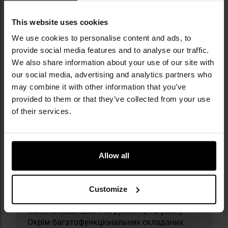
This website uses cookies
Інформація про виробника та техніку безпеки
We use cookies to personalise content and ads, to
provide social media features and to analyse our traffic.
We also share information about your use of our site with
our social media, advertising and analytics partners who
may combine it with other information that you’ve
provided to them or that they’ve collected from your use
of their services.
Militaria.pl є авторизованим дилером бренду
Victorinox.
Victorinox — це швейцарський бренд, що
Allow all
працює з 1884 року та здобув славу
завдяки створенню культового
швейцарського офіцерського складаного
Customize
ножа, який і донині залишається одним із
найвпізнаваніших інструментів на ринку.
Окрім багатофункціональних складаних