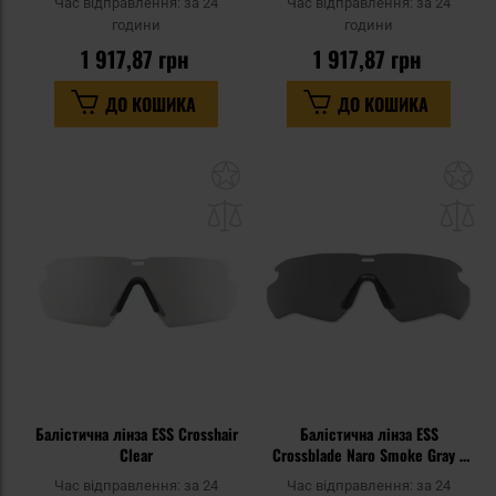
Час відправлення:
за 24
Час відправлення:
за 24
години
години
1 917,87 грн
1 917,87 грн
ДО КОШИКА
ДО КОШИКА
Додати
До
до
д
списку
сп
уподобань
уп
Балістична лінза ESS Crosshair
Балістична лінза ESS
Clear
Crossblade Naro Smoke Gray -
Сірий
Час відправлення:
за 24
Час відправлення:
за 24