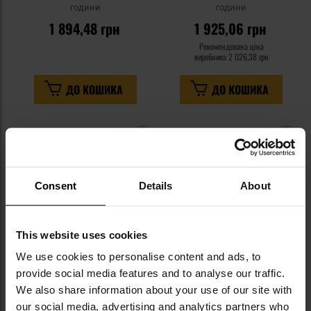
години
години
1 894,48 грн
1 925,06 грн
Рекомендована ціна
виробника
2 026,38 грн
ДО КОШИКА
ДО КОШИКА
Додати
До
до
д
списку
сп
уподобань
уп
Consent
Details
About
This website uses cookies
We use cookies to personalise content and ads, to
provide social media features and to analyse our traffic.
We also share information about your use of our site with
ESS Crossblade Naro видошукач
Об'єктив Oakley SI Ballistic M
our social media, advertising and analytics partners who
- Clear
Frame 3.0 Strike Agro - Grey