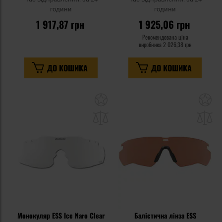
години
години
1 917,87 грн
1 925,06 грн
Рекомендована ціна
виробника
2 026,38 грн
ДО КОШИКА
ДО КОШИКА
Додати
До
до
д
списку
сп
уподобань
уп
Монокуляр ESS Ice Naro Clear
Балістична лінза ESS