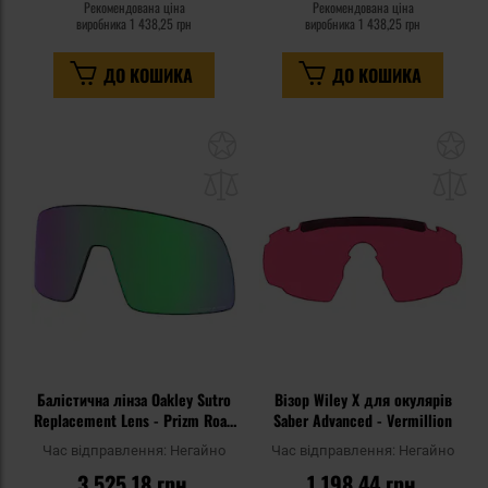
Рекомендована ціна
Рекомендована ціна
виробника
1 438,25 грн
виробника
1 438,25 грн
ДО КОШИКА
ДО КОШИКА
Додати
До
до
д
списку
сп
уподобань
уп
Балістична лінза Oakley Sutro
Візор Wiley X для окулярів
Replacement Lens - Prizm Road
Saber Advanced - Vermillion
Jade
Час відправлення:
Негайно
Час відправлення:
Негайно
3 525,18 грн
1 198,44 грн