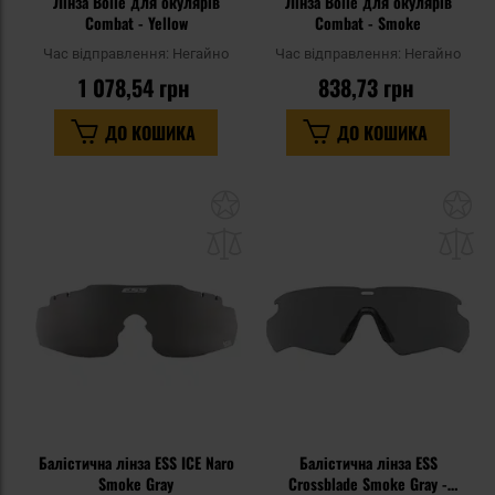
Лінза Bolle для окулярів
Лінза Bolle для окулярів
Combat - Yellow
Combat - Smoke
Час відправлення:
Негайно
Час відправлення:
Негайно
1 078,54 грн
838,73 грн
ДО КОШИКА
ДО КОШИКА
Додати
До
до
д
списку
сп
уподобань
уп
Балістична лінза ESS ICE Naro
Балістична лінза ESS
Smoke Gray
Crossblade Smoke Gray -