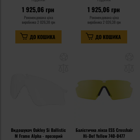
1 925,06 грн
1 925,06 грн
Рекомендована ціна
Рекомендована ціна
виробника
2 026,38 грн
виробника
2 026,38 грн
ДО КОШИКА
ДО КОШИКА
Додати
До
до
д
списку
сп
уподобань
уп
Видошукач Oakley Si Ballistic
Балістична лінза ESS Crosshair
M Frame Alpha - прозорий
Hi-Def Yellow 740-0477