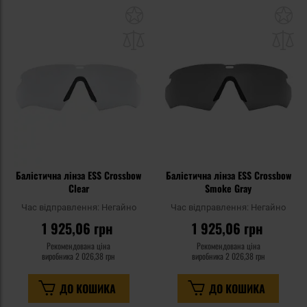
Додати
До
до
д
списку
сп
уподобань
уп
Балістична лінза ESS Crossbow
Балістична лінза ESS Crossbow
Clear
Smoke Gray
Час відправлення:
Негайно
Час відправлення:
Негайно
1 925,06 грн
1 925,06 грн
Рекомендована ціна
Рекомендована ціна
виробника
2 026,38 грн
виробника
2 026,38 грн
ДО КОШИКА
ДО КОШИКА