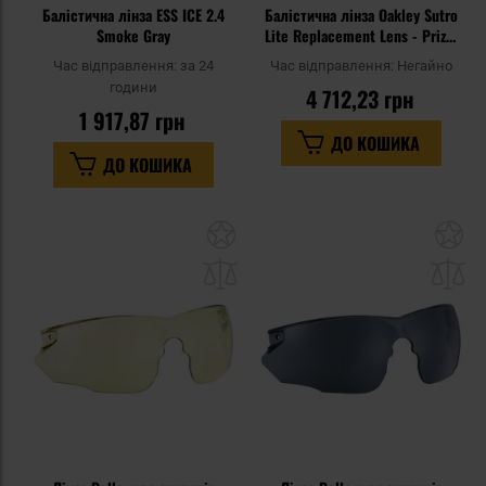
Балістична лінза ESS ICE 2.4
Балістична лінза Oakley Sutro
Smoke Gray
Lite Replacement Lens - Prizm
Sapphire
Час відправлення:
за 24
Час відправлення:
Негайно
години
4 712,23 грн
1 917,87 грн
ДО КОШИКА
ДО КОШИКА
Додати
До
до
д
списку
сп
уподобань
уп