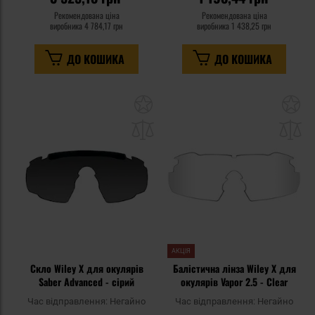
Рекомендована ціна
Рекомендована ціна
виробника
4 784,17 грн
виробника
1 438,25 грн
ДО КОШИКА
ДО КОШИКА
Додати
До
до
д
списку
сп
уподобань
уп
АКЦІЯ
Скло Wiley X для окулярів
Балістична лінза Wiley X для
Saber Advanced - сірий
окулярів Vapor 2.5 - Clear
Час відправлення:
Негайно
Час відправлення:
Негайно