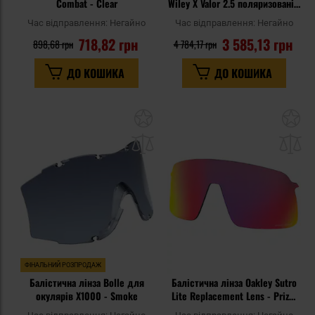
Combat - Clear
Wiley X Valor 2.5 поляризовані -
Polarized Grey
Час відправлення:
Негайно
Час відправлення:
Негайно
718,82 грн
3 585,13 грн
898,68 грн
4 784,17 грн
ДО КОШИКА
ДО КОШИКА
Додати
До
до
д
списку
сп
уподобань
уп
ФІНАЛЬНИЙ РОЗПРОДАЖ
Балістична лінза Bolle для
Балістична лінза Oakley Sutro
окулярів X1000 - Smoke
Lite Replacement Lens - Prizm
Road