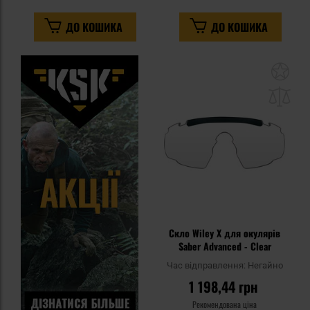
ДО КОШИКА
ДО КОШИКА
До
до
спи
уп
Скло Wiley X для окулярів
Saber Advanced - Clear
Час відправлення:
Негайно
1 198,44 грн
Рекомендована ціна