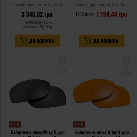
Час відправлення:
Негайно
Час відправлення:
Негайно
3 345,32 грн
1 198,44 грн
1 738,01 грн
Рекомендована ціна
виробника
4 784,17 грн
ДО КОШИКА
ДО КОШИКА
Додати
До
до
д
списку
сп
уподобань
уп
АКЦІЯ
АКЦІЯ
Балістична лінза Wiley X для
Балістична лінза Wiley X для