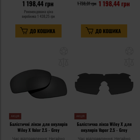
1 198,44 грн
1 198,44 грн
1 738,01 грн
Рекомендована ціна
виробника
1 438,25 грн
ДО КОШИКА
ДО КОШИКА
Додати
До
до
д
списку
сп
уподобань
уп
АКЦІЯ
АКЦІЯ
Балістичні лінзи для окулярів
Балістична лінза Wiley X для
Wiley X Valor 2.5 - Grey
окулярів Vapor 2.5 - Grey
Час відправлення:
Негайно
Час відправлення:
Негайно