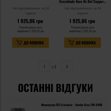
Crossblade Naro Hi-Def Copper -
бурштинова
Час відправлення:
за 24
Час відправлення:
за 24
години
години
1 925,06 грн
1 925,06 грн
Рекомендована ціна
Рекомендована ціна
виробника
2 026,38 грн
виробника
2 026,38 грн
ДО КОШИКА
ДО КОШИКА
з 2
Сторінка
Наступне
ОСТАННІ ВІДГУКИ
Монокуляр ESS Crosshair - Smoke Gray 740-0480