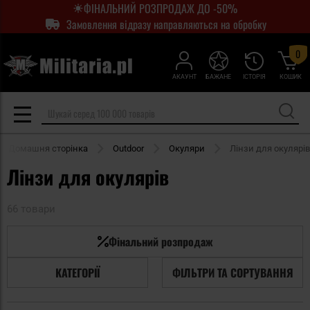
ФІНАЛЬНИЙ РОЗПРОДАЖ ДО -50%
Замовлення відразу направляються на обробку
0
АКАУНТ
БАЖАНЕ
ІСТОРІЯ
КОШИК
Домашня сторінка
Outdoor
Окуляри
Лінзи для окулярів
Лінзи для окулярів
66 товари
Фінальний розпродаж
КАТЕГОРІЇ
ФІЛЬТРИ ТА СОРТУВАННЯ