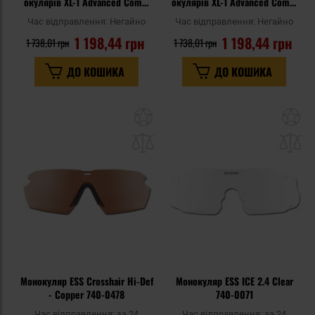
окулярів XL-1 Advanced Comm
окулярів XL-1 Advanced Comm
2.5 - Grey
2.5 - Light Rust
Час відправлення:
Негайно
Час відправлення:
Негайно
1 198,44 грн
1 198,44 грн
1 738,01 грн
1 738,01 грн
ДО КОШИКА
ДО КОШИКА
Додати
До
до
д
списку
сп
уподобань
уп
Монокуляр ESS Crosshair Hi-Def
Монокуляр ESS ICE 2.4 Clear
- Copper 740-0478
740-0071
Час відправлення:
за 24
Час відправлення:
за 24