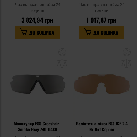
Час відправлення:
за 24
Час відправлення:
за 24
години
години
3 824,94 грн
1 917,87 грн
ДО КОШИКА
ДО КОШИКА
Додати
До
до
д
списку
сп
уподобань
уп
Монокуляр ESS Crosshair -
Балістична лінза ESS ICE 2.4
Smoke Gray 740-0480
Hi-Def Copper