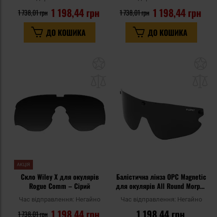
1 198,44 грн
1 198,44 грн
1 738,01 грн
1 738,01 грн
ДО КОШИКА
ДО КОШИКА
Додати
До
до
д
списку
сп
уподобань
уп
АКЦІЯ
Скло Wiley X для окулярів
Балістична лінза OPC Magnetic
Rogue Comm – Cірий
для окулярів All Round Morpho
- Black
Час відправлення:
Негайно
Час відправлення:
Негайно
1 198,44 грн
1 198,44 грн
1 738,01 грн