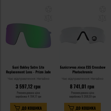
Додати
До
до
д
списку
сп
уподобань
уп
Балі Oakley Sutro Lite
Балістична лінза ESS Crossbow
Replacement Lens - Prizm Jade
Photochromic
Час відправлення:
Негайно
Час відправлення:
Негайно
3 597,12 грн
8 741,01 грн
Рекомендована ціна
Рекомендована ціна
виробника
4 784,17 грн
виробника
9 268,59 грн
ДО КОШИКА
ДО КОШИКА