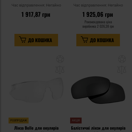
Тонована
Час відправлення:
Негайно
Час відправлення:
Негайно
1 917,87 грн
1 925,06 грн
Рекомендована ціна
виробника
2 026,38 грн
ДО КОШИКА
ДО КОШИКА
Додати
До
до
д
списку
сп
уподобань
уп
РОЗПРОДАЖ
АКЦІЯ
Лінза Bolle для окулярів
Балістичні лінзи для окулярів