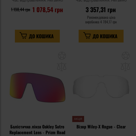
Час відправлення:
Негайно
Час відправлення:
Негайно
1 078,54 грн
3 357,31 грн
1 198,44 грн
Рекомендована ціна
виробника
4 784,17 грн
ДО КОШИКА
ДО КОШИКА
Додати
До
до
д
списку
сп
уподобань
уп
АКЦІЯ
Балістична лінза Oakley Sutro
Візор Wiley-X Rogue - Clear
Replacement Lens - Prizm Road