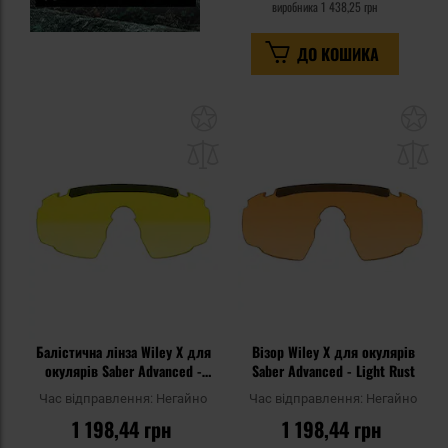
виробника
1 438,25 грн
ДО КОШИКА
Додати
До
до
д
списку
сп
уподобань
уп
Балістична лінза Wiley X для
Візор Wiley X для окулярів
окулярів Saber Advanced -
Saber Advanced - Light Rust
Yellow
Час відправлення:
Негайно
Час відправлення:
Негайно
1 198,44 грн
1 198,44 грн