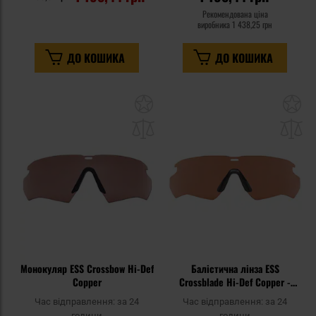
Рекомендована ціна
виробника
1 438,25 грн
ДО КОШИКА
ДО КОШИКА
Додати
До
до
д
списку
сп
уподобань
уп
Монокуляр ESS Crossbow Hi-Def
Балістична лінза ESS
Copper
Crossblade Hi-Def Copper -
Бурштинова
Час відправлення:
за 24
Час відправлення:
за 24
години
години