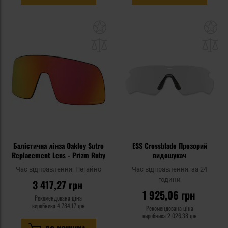
Додати
До
до
д
списку
сп
уподобань
уп
Балістична лінза Oakley Sutro
ESS Crossblade Прозорий
Replacement Lens - Prizm Ruby
видошукач
Час відправлення:
Негайно
Час відправлення:
за 24
години
3 417,27 грн
1 925,06 грн
Рекомендована ціна
виробника
4 784,17 грн
Рекомендована ціна
виробника
2 026,38 грн