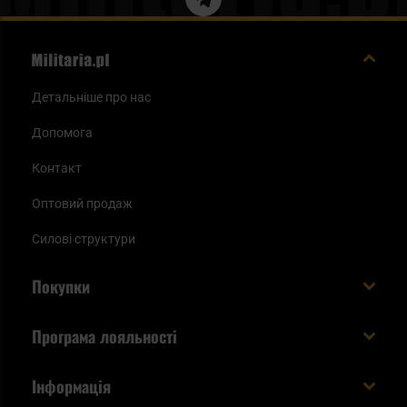
Детальніше про нас
Допомога
Контакт
Оптовий продаж
Силові структури
Покупки
Доставляємо в Україну!
Програма лояльності
Вартість і час доставки
Що ви отримуєте з акаунтом KSK
Інформація
Способи оплати