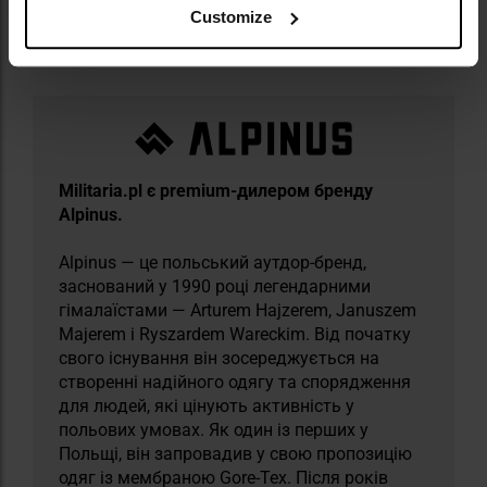
Customize
Інформація про виробника та техніку безпеки
Militaria.pl є premium-дилером бренду
Alpinus.
Alpinus — це польський аутдор-бренд,
заснований у 1990 році легендарними
гімалаїстами — Arturem Hajzerem, Januszem
Majerem і Ryszardem Wareckim. Від початку
свого існування він зосереджується на
створенні надійного одягу та спорядження
для людей, які цінують активність у
польових умовах. Як один із перших у
Польщі, він запровадив у свою пропозицію
одяг із мембраною Gore-Tex. Після років