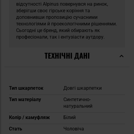
відсутності Alpinus повернувся на ринок,
зберігши своє гірське коріння та
доповнивши пропозицію сучасними
технологіями й проекологічними рішеннями.
Сьогодні це бренд, який обирають як
професіонали, так і ентузіасти аутдору.
ТЕХНІЧНІ ДАНІ
Докладніше
Тип шкарпеток
Довгі шкарпетки
Тип матеріалу
Синтетично-
натуральний
Колір / камуфляж
Білий
Cтать
Чоловіча