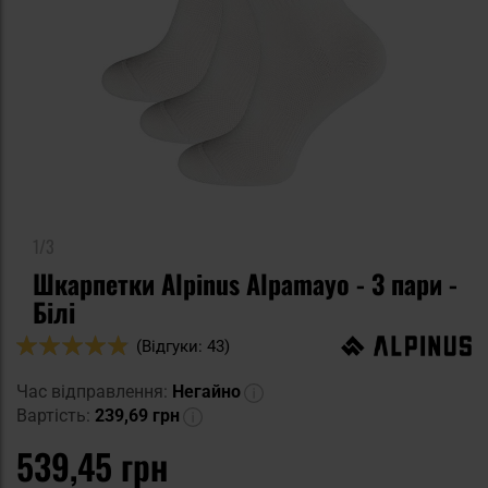
1/3
Шкарпетки Alpinus Alpamayo - 3 пари -
Білі
Оцінка:
(Відгуки: 43)
96
100
% of
Час відправлення:
Негайно
Вартість:
239,69 грн
539,45 грн