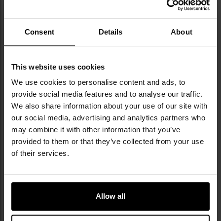
Consent
Details
About
This website uses cookies
We use cookies to personalise content and ads, to
provide social media features and to analyse our traffic.
КЛЮЧОВІ ХАРАКТЕРИСТИКИ
We also share information about your use of our site with
our social media, advertising and analytics partners who
виготовлені з поєднання бавовни, еластану та
may combine it with other information that you’ve
поліамідних волокон
provided to them or that they’ve collected from your use
анатомічний крій забезпечує прилягання до
of their services.
форми стопи
плоскі шви мінімізують ризик натирання
повітропроникна структура матеріалу покращує
тепловий комфорт
Allow all