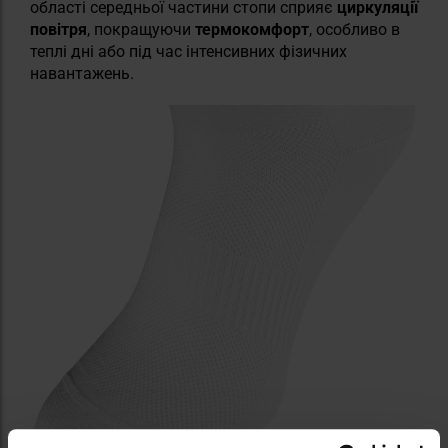
області середньої частини стопи сприяє
циркуляції
повітря
, покращуючи
термокомфорт
, особливо в
теплі дні або під час інтенсивних фізичних
навантажень.