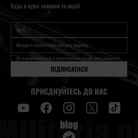
Будь в курсі новинок та акцій
Ім'я
Підпишіться
на
нашу
Я ознайомився з
політикою конфіденційності
розсилку
новин:
ПІДПИСАТИСЯ
ПРИЄДНУЙТЕСЬ ДО НАС
y
f
i
t
tt
Blog