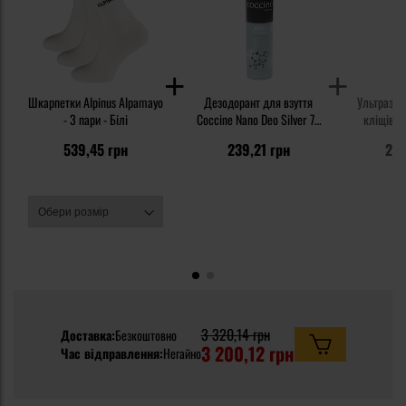
Шкарпетки Alpinus Alpamayo
Дезодорант для взуття
Ультразву
- 3 пари - Білі
Coccine Nano Deo Silver 75
кліщів Ti
мл
для л
539,45 грн
239,21 грн
2 1
3 320,14 грн
Доставка:
Безкоштовно
3 200,12 грн
Час відправлення:
Негайно