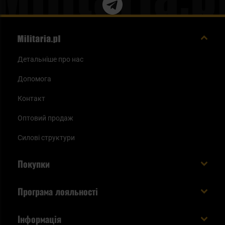
Детальніше про нас
Допомога
Контакт
Оптовий продаж
Силові структури
Покупки
Доставляємо в Україну!
Програма лояльності
Вартість і час доставки
Що ви отримуєте з акаунтом KSK
Інформація
Способи оплати