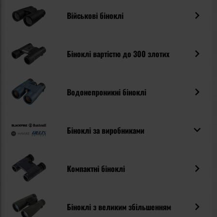
який вже понад 60 років користується популярністю серед
Військові біноклі
мисливців і спостерігачів за природою.
Біноклі вартістю до 300 злотих
Водонепроникні біноклі
Біноклі за виробниками
Компактні біноклі
Біноклі з великим збільшенням