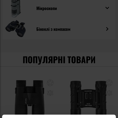
Мікроскопи
Біноклі з компасом
ПОПУЛЯРНІ ТОВАРИ