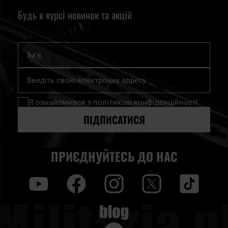
Будь в курсі новинок та акцій
Ім'я
Підпишіться
на
нашу
Я ознайомився з
політикою конфіденційності
розсилку
новин:
ПІДПИСАТИСЯ
ПРИЄДНУЙТЕСЬ ДО НАС
y
f
i
t
tt
Blog