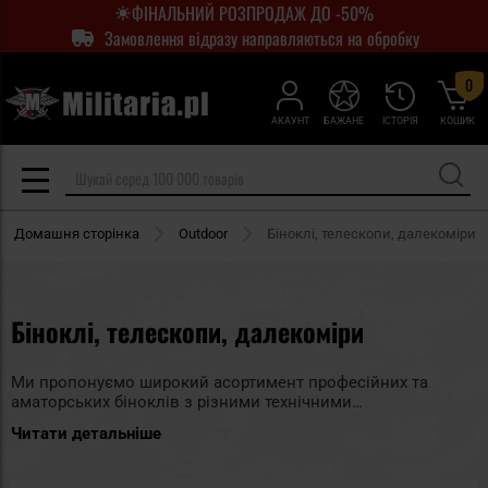
ФІНАЛЬНИЙ РОЗПРОДАЖ ДО -50%
Замовлення відразу направляються на обробку
0
АКАУНТ
БАЖАНЕ
ІСТОРІЯ
КОШИК
Домашня сторінка
Outdoor
Біноклі, телескопи, далекоміри
Біноклі, телескопи, далекоміри
Ми пропонуємо широкий асортимент професійних та
аматорських біноклів з різними технічними
характеристиками, розмірами та призначенням. Для
Читати детальніше
полегшення вибору ми впорядкували їх за виробниками,
серіями та сферами застосування. Особливо
рекомендуємо біноклі американського бренду Bushnell,