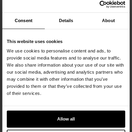
ПЕРСОНАЛІЗАЦІЯ
Тактичний бінокль Bushnell All
Бінокль Blackfire 12x25
Purpose 10x42
Consent
Details
About
Відправлення: Негайно
Відправлення: Негайно
4 784,17 грн
1 198,92 грн
This website uses cookies
ДО КОШИКА
ДО КОШИКА
We use cookies to personalise content and ads, to
provide social media features and to analyse our traffic.
We also share information about your use of our site with
our social media, advertising and analytics partners who
may combine it with other information that you’ve
provided to them or that they’ve collected from your use
of their services.
ПОРАДИ
Allow all