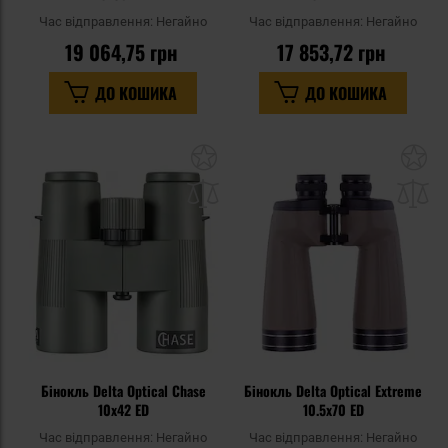
Час відправлення:
Негайно
Час відправлення:
Негайно
19 064,75 грн
17 853,72 грн
ДО КОШИКА
ДО КОШИКА
Додати
До
до
д
списку
сп
уподобань
уп
Бінокль Delta Optical Chase
Бінокль Delta Optical Extreme
10x42 ED
10.5x70 ED
Час відправлення:
Негайно
Час відправлення:
Негайно