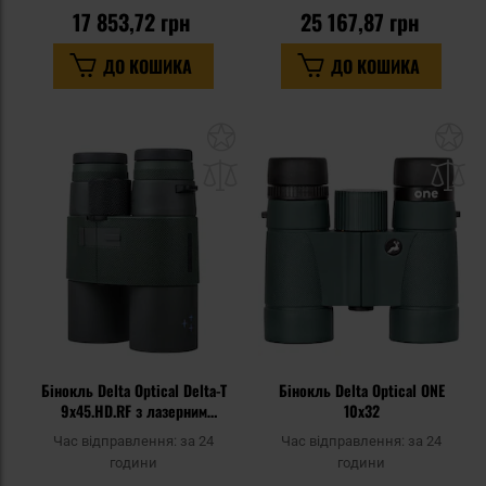
17 853,72 грн
25 167,87 грн
ДО КОШИКА
ДО КОШИКА
Додати
До
до
д
списку
сп
уподобань
уп
Бінокль Delta Optical Delta-T
Бінокль Delta Optical ONE
9x45.HD.RF з лазерним
10x32
далекоміром
Час відправлення:
за 24
Час відправлення:
за 24
години
години