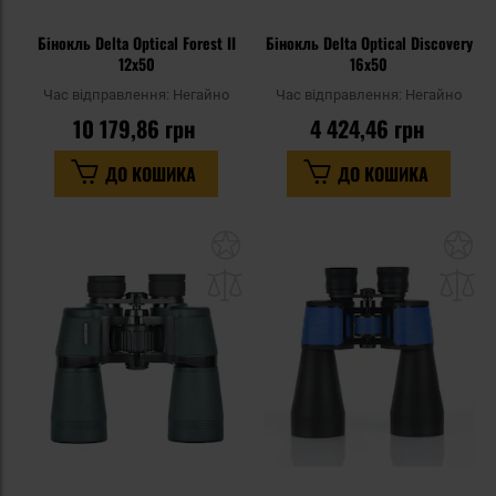
Бінокль Delta Optical Forest II
Бінокль Delta Optical Discovery
12x50
16x50
Час відправлення:
Негайно
Час відправлення:
Негайно
10 179,86 грн
4 424,46 грн
ДО КОШИКА
ДО КОШИКА
Додати
До
до
д
списку
сп
уподобань
уп