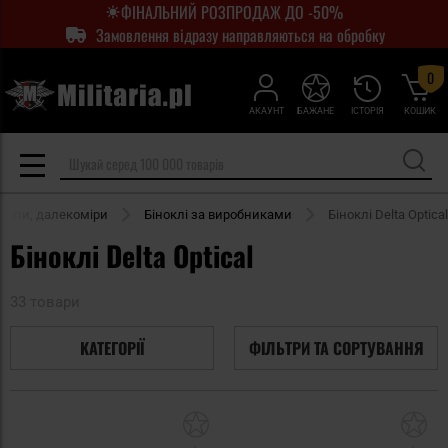
ФІНАЛЬНИЙ РОЗПРОДАЖ ДО -50%
Замовлення відразу направляються на обробку
0
АКАУНТ
БАЖАНЕ
ІСТОРІЯ
КОШИК
скопи, далекоміри
Біноклі за виробниками
Біноклі Delta Optical
Біноклі Delta Optical
33 товари
КАТЕГОРІЇ
ФІЛЬТРИ ТА СОРТУВАННЯ
Додати
До
до
д