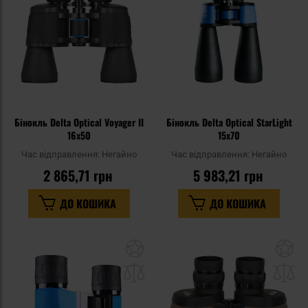
уподобань
уп
Бінокль Delta Optical Voyager II
Бінокль Delta Optical StarLight
16x50
15x70
Час відправлення:
Негайно
Час відправлення:
Негайно
2 865,71 грн
5 983,21 грн
ДО КОШИКА
ДО КОШИКА
Додати
До
до
д
списку
сп
уподобань
уп