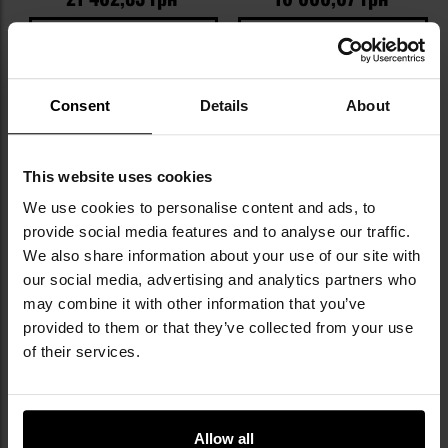
ПЕРЕВІР НАЯВНІСТЬ В
ПЕРЕВІР НАЯВНІСТЬ В
МАГАЗИНІ
МАГАЗИНІ
Consent
Details
About
Додати
До
до
д
списку
сп
уподобань
уп
This website uses cookies
We use cookies to personalise content and ads, to
Немає в наявності
provide social media features and to analyse our traffic.
We also share information about your use of our site with
our social media, advertising and analytics partners who
may combine it with other information that you’ve
provided to them or that they’ve collected from your use
Бінокль Delta Optical Titanium
Бінокль Delta Optical Voyager II
of their services.
12x56 ROH
12x50
Час відправлення:
Немає
Час відправлення:
Немає в
можливості доставки
наявності
Allow all
19 064,75 грн
2 745,80 грн