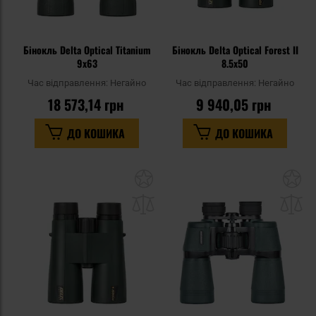
Бінокль Delta Optical Titanium
Бінокль Delta Optical Forest II
9x63
8.5x50
Час відправлення:
Негайно
Час відправлення:
Негайно
18 573,14 грн
9 940,05 грн
ДО КОШИКА
ДО КОШИКА
Додати
До
до
д
списку
сп
уподобань
уп