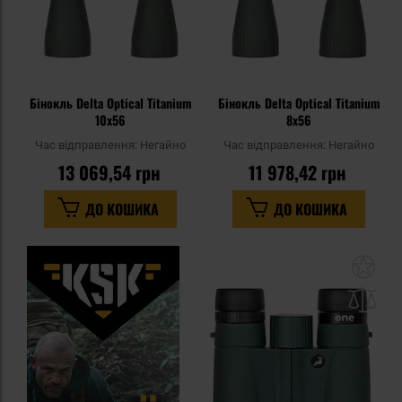
Бінокль Delta Optical Titanium
Бінокль Delta Optical Titanium
10x56
8x56
Час відправлення:
Негайно
Час відправлення:
Негайно
13 069,54 грн
11 978,42 грн
ДО КОШИКА
ДО КОШИКА
До
до
спи
уп