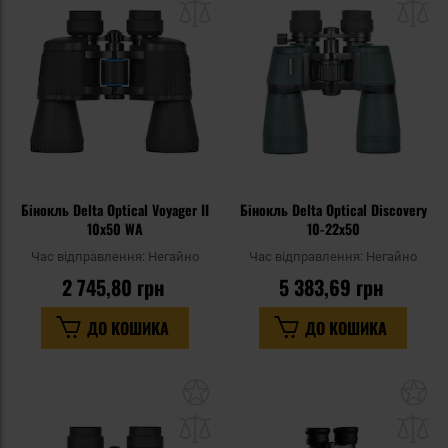
списку
сп
уподобань
уп
Бінокль Delta Optical Voyager II
Бінокль Delta Optical Discovery
10x50 WA
10-22x50
Час відправлення:
Негайно
Час відправлення:
Негайно
2 745,80 грн
5 383,69 грн
ДО КОШИКА
ДО КОШИКА
Додати
До
до
д
списку
сп