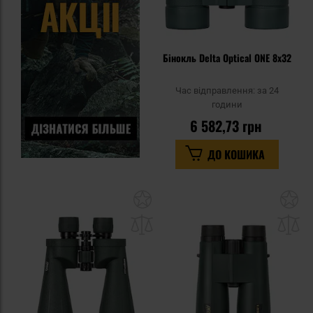
Бінокль Delta Optical ONE 8x32
Час відправлення:
за 24
години
6 582,73 грн
ДО КОШИКА
Додати
До
до
д
списку
сп
уподобань
уп