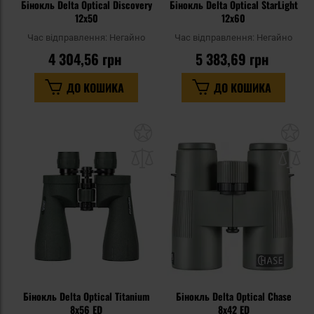
Бінокль Delta Optical Discovery
Бінокль Delta Optical StarLight
12x50
12x60
Час відправлення:
Негайно
Час відправлення:
Негайно
4 304,56 грн
5 383,69 грн
ДО КОШИКА
ДО КОШИКА
Додати
До
до
д
списку
сп
уподобань
уп
Бінокль Delta Optical Titanium
Бінокль Delta Optical Chase
8x56 ED
8x42 ED