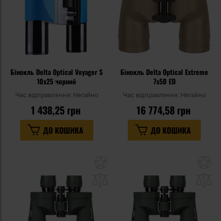
Бінокль Delta Optical Voyager S
Бінокль Delta Optical Extreme
10x25 чорний
7x50 ED
Час відправлення:
Негайно
Час відправлення:
Негайно
1 438,25 грн
16 774,58 грн
ДО КОШИКА
ДО КОШИКА
Додати
До
до
д
списку
сп
уподобань
уп