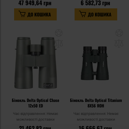
47 949,64 грн
6 582,73 грн
ДО КОШИКА
ДО КОШИКА
Додати
До
до
д
списку
сп
уподобань
уп
Бінокль Delta Optical Chase
Бінокль Delta Optical Titanium
12x50 ED
8X56 ROH
Час відправлення:
Немає
Час відправлення:
Немає
можливості доставки
можливості доставки
21 462,83 грн
16 666,67 грн