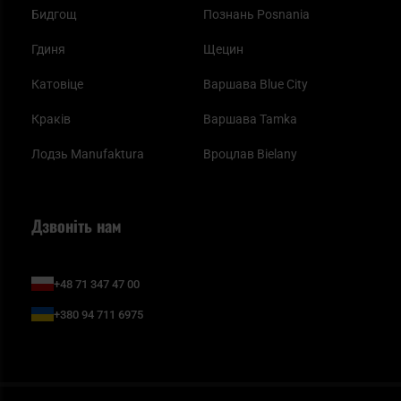
Бидгощ
Познань Posnania
Гдиня
Щецин
Катовіце
Варшава Blue City
Краків
Варшава Tamka
Лодзь Manufaktura
Вроцлав Bielany
Дзвоніть нам
+48 71 347 47 00
+380 94 711 6975