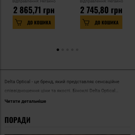
Відправлення: Негайно
Відправлення: Негайно
2 865,71 грн
2 745,80 грн
ДО КОШИКА
ДО КОШИКА
Delta Optical - це бренд, який представляє сенсаційне
співвідношення ціни та якості. Біноклі Delta Optical
визнані на національному та міжнародному рівнях.
Читати детальніше
Зусилля в області дизайну, конструкції і
ПОРАДИ
функціональності привели до створення продуктів, які
цінуються роками: біноклі серії Titanium, Entry роками