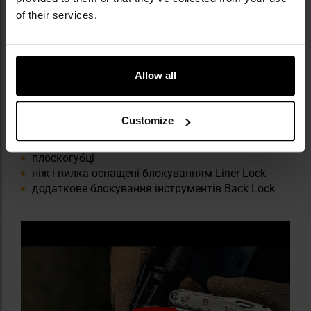
КЛЮЧОВІ ХАРАКТЕРИСТИКИ
of their services.
16 інструментів
10 років гарантії
Allow all
каркас із нержавіючої сталі 420
лезо із нержавіючої сталі 7Cr17
компактний розмір
Customize
нейлонова кобура
невелика вага
плоскогубці
ніж і пилка оснащені блокуванням Liner Lock
додаткове блокування інструментів Back Lock