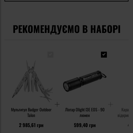
РЕКОМЕНДУЄМО В НАБОРІ
Мультитул Badger Outdoor
Ліхтар Olight I3E EOS - 90
Карабі
Talon
люмен
відкрива
2 985,61 грн
599,40 грн
46