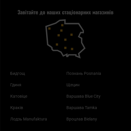
Найкращий ліхтарик для EDC
Рекламація
Завітайте до наших стаціонарних магазинів
Самозахист
Blackout - що це таке?
Повернення товару
Outdoor
Як працює маска від смогу?
Купони на знижку
Одяг
Найкращі спальні мішки на осінь
Бидгощ
Познань Posnania
Гдиня
Щецин
Катовіце
Варшава Blue City
Краків
Варшава Tamka
Лодзь Manufaktura
Вроцлав Bielany