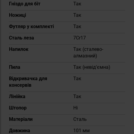
Гніздо для біт
Так
Ножиці
Так
Футляр у комплекті
Так
Сталь леза
7Cr17
Напилок
Так (сталево-
алмазний)
Пила
Так (невід'ємна)
Відкривачка для
Так
консервів
Лінійка
Так
Штопор
Ні
Матеріали
Сталь
Довжина
101 мм