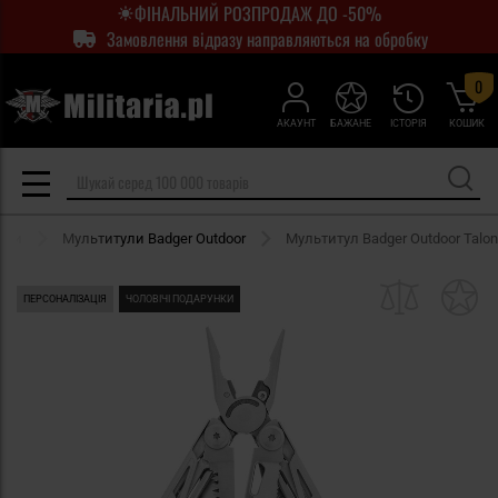
ФІНАЛЬНИЙ РОЗПРОДАЖ ДО -50%
Замовлення відразу направляються на обробку
0
АКАУНТ
БАЖАНЕ
ІСТОРІЯ
КОШИК
ули
Мультитули Badger Outdoor
Мультитул Badger Outdoor Talon
ПЕРСОНАЛІЗАЦІЯ
ЧОЛОВІЧІ ПОДАРУНКИ