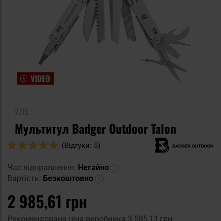
2/15
Мультитул Badger Outdoor Talon
Оцінка:
(Відгуки: 5)
96
100
% of
Час відправлення:
Негайно
Вартість:
Безкоштовно
2 985,61 грн
Рекомендована ціна виробника
3 585,13 грн