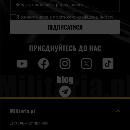
Підпишіться
на
нашу
Я ознайомився з
політикою конфіденційності
розсилку
новин:
ПІДПИСАТИСЯ
ПРИЄДНУЙТЕСЬ ДО НАС
y
f
i
t
tt
Blog
Детальніше про нас