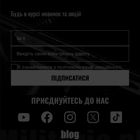
Будь в курсі новинок та акцій
Ім'я
Підпишіться
на
нашу
Я ознайомився з
політикою конфіденційності
розсилку
новин:
ПІДПИСАТИСЯ
ПРИЄДНУЙТЕСЬ ДО НАС
y
f
i
t
tt
Blog