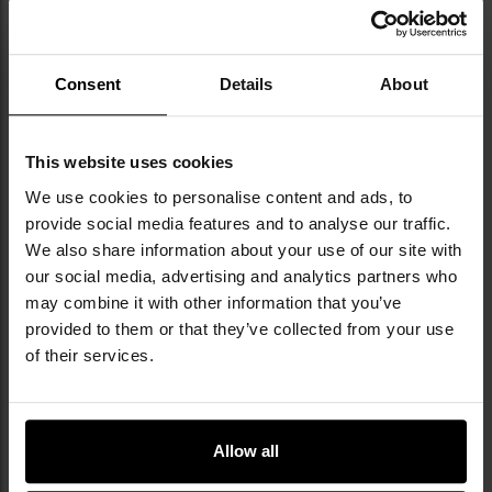
Militaria.pl є офіційним дистриб’ютором
Consent
Details
About
бренду Mil-Tec.
Mil-Tec — це бренд, створений компанією
This website uses cookies
Sturm Handels GmbH, яка з 1971 року
спеціалізується на виробництві й
We use cookies to personalise content and ads, to
дистрибуції одягу та аутдор і тактичного
provide social media features and to analyse our traffic.
спорядження. Використовуючи досвід
We also share information about your use of our site with
роботи з надлишковим військовим майном і
our social media, advertising and analytics partners who
водночас розвиваючи власні сучасні
may combine it with other information that you’ve
рішення — як-от лінійку цивільних
provided to them or that they’ve collected from your use
камуфляжів Phantomleaf® — компанія
of their services.
здобула репутацію виробника якісного
спорядження за привабливою ціною. Бренд
дбає про етичні стандарти в країнах
виробництва, активно підтримуючи
Allow all
ініціативу "Social Fair". Цікавим доповненням
асортименту є репліки історичних мундирів і