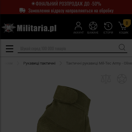
ФІНАЛЬНИЙ РОЗПРОДАЖ ДО -50%
Замовлення відразу направляються на обробку
0
АКАУНТ
БАЖАНЕ
ІСТОРІЯ
КОШИК
аченням
Рукавиці тактичні
Тактичні рукавиці Mil-Tec Army - Olive