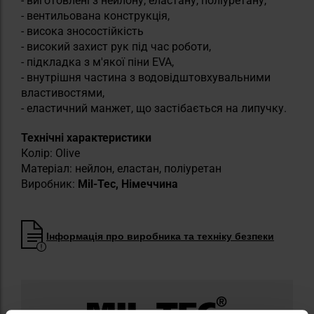
- виготовлені з нейлону, еластану, поліуретану,
- вентильована конструкція,
- висока зносостійкість
- високий захист рук під час роботи,
- підкладка з м'якої піни EVA,
- внутрішня частина з водовідштовхувальними
властивостями,
- еластичний манжет, що застібається на липучку.
Технічні характеристики
Колір: Olive
Матеріал: нейлон, еластан, поліуретан
Виробник:
Mil-Tec, Німеччина
Інформація про виробника та техніку безпеки