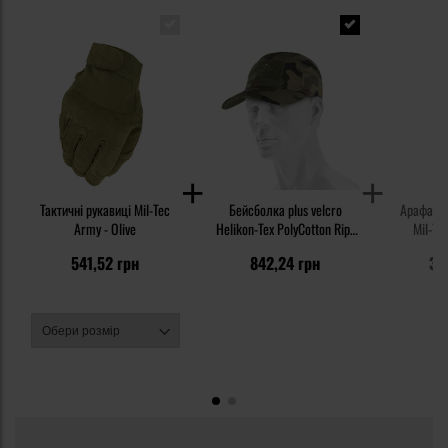
Тактичні рукавиці Mil-Tec
Бейсболка plus velcro
Арафатка
Army - Olive
Helikon-Tex PolyCotton Rip-
Mil-Tec
Stop - wz.93 Pantera PL
541,52 грн
842,24 грн
36
Woodland