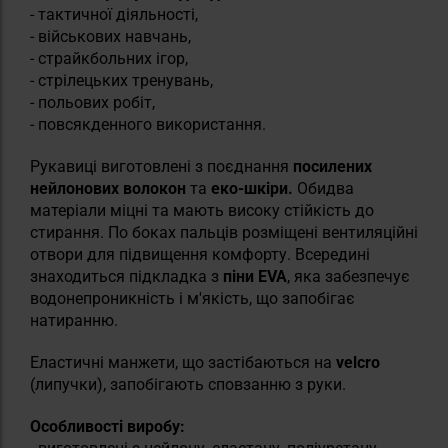
- тактичної діяльності,
- військових навчань,
- страйкбольних ігор,
- стрілецьких тренувань,
- польових робіт,
- повсякденного використання.
Рукавиці виготовлені з поєднання
посилених
нейлонових волокон
та
еко-шкіри.
Обидва
матеріали міцні та мають високу стійкість до
стирання. По боках пальців розміщені вентиляційні
отвори для підвищення комфорту. Всередині
знаходиться підкладка з
піни EVA
, яка забезпечує
водонепроникність і м'якість, що запобігає
натиранню.
Еластичні манжети, що застібаються на
velcro
(липучки), запобігають сповзанню з руки.
Особливості виробу: