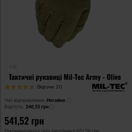
1/10
Тактичні рукавиці Mil-Tec Army - Olive
Оцінка:
(Відгуки: 21)
84
100
% of
Час відправлення:
Негайно
Вартість:
240,55 грн
541,52 грн
Рекомендована ціна виробника
601,56 грн