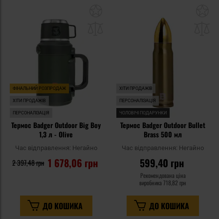
Додати
До
до
д
списку
сп
уподобань
уп
ФІНАЛЬНИЙ РОЗПРОДАЖ
ХІТИ ПРОДАЖІВ
ХІТИ ПРОДАЖІВ
ПЕРСОНАЛІЗАЦІЯ
ПЕРСОНАЛІЗАЦІЯ
ЧОЛОВІЧІ ПОДАРУНКИ
Термос Badger Outdoor Big Boy
Термос Badger Outdoor Bullet
1,3 л - Olive
Brass 500 мл
Час відправлення:
Негайно
Час відправлення:
Негайно
1 678,06 грн
599,40 грн
2 397,48 грн
Рекомендована ціна
виробника
718,82 грн
ДО КОШИКА
ДО КОШИКА