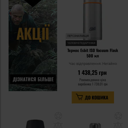
уп
ПЕРСОНАЛІЗАЦІЯ
ЧОЛОВІЧІ ПОДАРУНКИ
Термос Esbit ISO Vacuum Flask
500 мл
Час відправлення:
Негайно
1 438,25 грн
Рекомендована ціна
виробника
1 738,01 грн
ДО КОШИКА
Додати
До
до
д
списку
сп