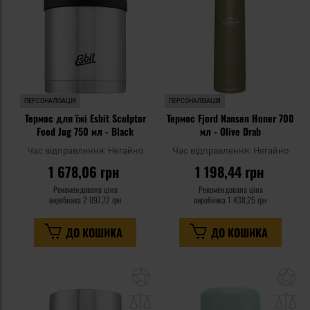
ПЕРСОНАЛІЗАЦІЯ
ПЕРСОНАЛІЗАЦІЯ
Термос для їжі Esbit Sculptor
Термос Fjord Nansen Honer 700
Food Jug 750 мл - Black
мл - Olive Drab
Час відправлення:
Негайно
Час відправлення:
Негайно
1 678,06 грн
1 198,44 грн
Рекомендована ціна
Рекомендована ціна
виробника
2 097,72 грн
виробника
1 438,25 грн
ДО КОШИКА
ДО КОШИКА
Додати
До
до
д
списку
сп