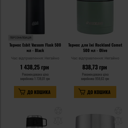
ПЕРСОНАЛІЗАЦІЯ
Термос Esbit Vacuum Flask 500
Термос для їжі Rockland Comet
мл - Black
500 мл - Olive
Час відправлення:
Негайно
Час відправлення:
Негайно
1 438,25 грн
838,73 грн
Рекомендована ціна
Рекомендована ціна
виробника
1 738,01 грн
виробника
958,63 грн
ДО КОШИКА
ДО КОШИКА
Додати
До
до
д
списку
сп