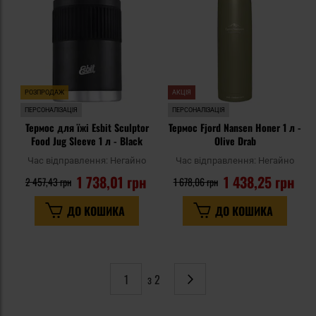
уподобань
уп
РОЗПРОДАЖ
АКЦІЯ
ПЕРСОНАЛІЗАЦІЯ
ПЕРСОНАЛІЗАЦІЯ
Термос для їжі Esbit Sculptor
Термос Fjord Nansen Honer 1 л -
Food Jug Sleeve 1 л - Black
Olive Drab
Час відправлення:
Негайно
Час відправлення:
Негайно
1 738,01 грн
1 438,25 грн
2 457,43 грн
1 678,06 грн
ДО КОШИКА
ДО КОШИКА
з 2
Сторінка
Наступне