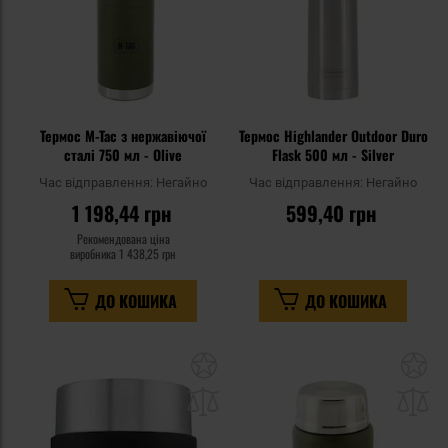
Термос M-Tac з нержавіючої
Термос Highlander Outdoor Duro
сталі 750 мл - Olive
Flask 500 мл - Silver
Час відправлення:
Негайно
Час відправлення:
Негайно
1 198,44 грн
599,40 грн
Рекомендована ціна
виробника
1 438,25 грн
ДО КОШИКА
ДО КОШИКА
Додати
До
до
д
списку
сп
уподобань
уп