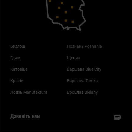
Одяг
Найкращі спальні мішки на осінь
Бидгощ
Познань Posnania
Гдиня
Щецин
Катовіце
Варшава Blue City
Краків
Варшава Tamka
Лодзь Manufaktura
Вроцлав Bielany
Дзвоніть нам