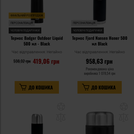
ФІНАЛЬНИЙ РОЗПРОДАЖ
ПЕРСОНАЛІЗАЦІЯ
ПЕРСОНАЛІЗАЦІЯ
ЧОЛОВІЧІ ПОДАРУНКИ
ЧОЛОВІЧІ ПОДАРУНКИ
Термос Badger Outdoor Liquid
Термос Fjord Nansen Honer 500
500 мл - Black
мл Black
Час відправлення:
Негайно
Час відправлення:
Негайно
419,06 грн
958,63 грн
598,92 грн
Рекомендована ціна
виробника
1 078,54 грн
ДО КОШИКА
ДО КОШИКА
Додати
До
до
д
списку
сп
уподобань
уп