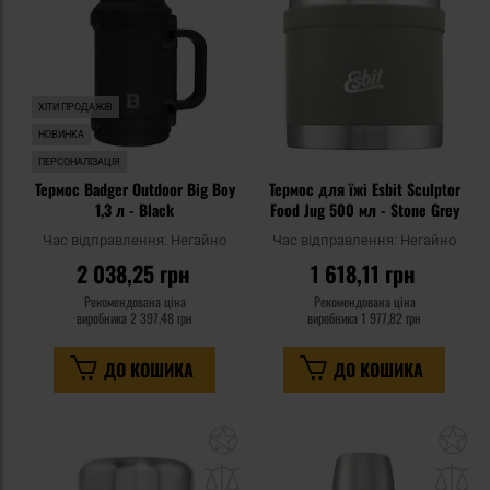
уподобань
уп
ХІТИ ПРОДАЖІВ
НОВИНКА
ПЕРСОНАЛІЗАЦІЯ
Термос Badger Outdoor Big Boy
Термос для їжі Esbit Sculptor
1,3 л - Black
Food Jug 500 мл - Stone Grey
Час відправлення:
Негайно
Час відправлення:
Негайно
2 038,25 грн
1 618,11 грн
Рекомендована ціна
Рекомендована ціна
виробника
2 397,48 грн
виробника
1 977,82 грн
ДО КОШИКА
ДО КОШИКА
Додати
До
до
д
списку
сп