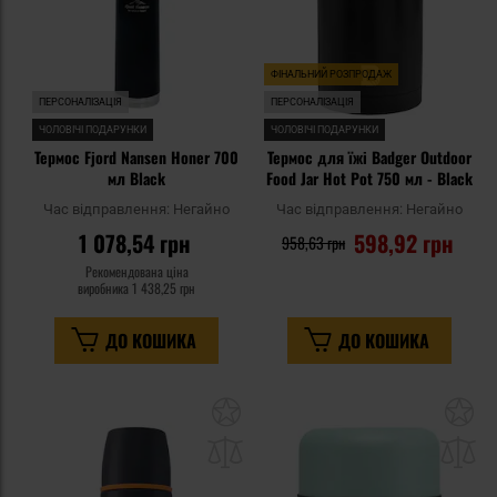
ФІНАЛЬНИЙ РОЗПРОДАЖ
ПЕРСОНАЛІЗАЦІЯ
ПЕРСОНАЛІЗАЦІЯ
ЧОЛОВІЧІ ПОДАРУНКИ
ЧОЛОВІЧІ ПОДАРУНКИ
Термос Fjord Nansen Honer 700
Термос для їжі Badger Outdoor
мл Black
Food Jar Hot Pot 750 мл - Black
Час відправлення:
Негайно
Час відправлення:
Негайно
1 078,54 грн
598,92 грн
958,63 грн
Рекомендована ціна
виробника
1 438,25 грн
ДО КОШИКА
ДО КОШИКА
Додати
До
до
д
списку
сп
уподобань
уп