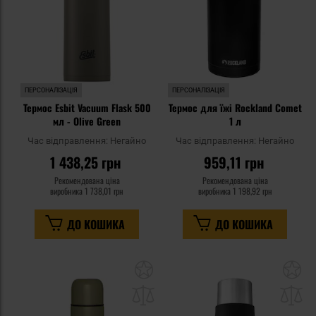
ПЕРСОНАЛІЗАЦІЯ
ПЕРСОНАЛІЗАЦІЯ
Термос Esbit Vacuum Flask 500
Термос для їжі Rockland Comet
мл - Olive Green
1 л
Час відправлення:
Негайно
Час відправлення:
Негайно
1 438,25 грн
959,11 грн
Рекомендована ціна
Рекомендована ціна
виробника
1 738,01 грн
виробника
1 198,92 грн
ДО КОШИКА
ДО КОШИКА
Додати
До
до
д
списку
сп
уподобань
уп