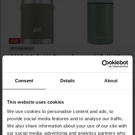
уподобань
уп
АКЦІЯ
ПЕРСОНАЛІЗАЦІЯ
Esbit Sculptor Food Jug Stone
Термос для їжі Rockland Comet
Grey обідній термос 750 мл
1 л - Olive
Час відправлення:
Негайно
Час відправлення:
Негайно
1 438,25 грн
1 078,54 грн
2 097,72 грн
Consent
Details
About
Рекомендована ціна
виробника
1 198,44 грн
This website uses cookies
ДО КОШИКА
ДО КОШИКА
We use cookies to personalise content and ads, to
provide social media features and to analyse our traffic.
Додати
До
We also share information about your use of our site with
до
д
our social media, advertising and analytics partners who