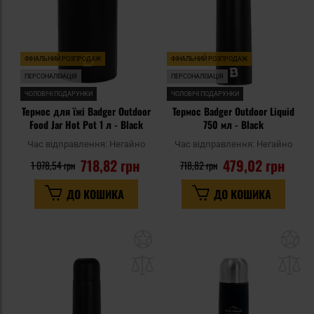
ФІНАЛЬНИЙ РОЗПРОДАЖ
ФІНАЛЬНИЙ РОЗПРОДАЖ
ПЕРСОНАЛІЗАЦІЯ
ПЕРСОНАЛІЗАЦІЯ
ЧОЛОВІЧІ ПОДАРУНКИ
ЧОЛОВІЧІ ПОДАРУНКИ
Термос для їжі Badger Outdoor
Термос Badger Outdoor Liquid
Food Jar Hot Pot 1 л - Black
750 мл - Black
Час відправлення:
Негайно
Час відправлення:
Негайно
718,82 грн
479,02 грн
1 078,54 грн
718,82 грн
ДО КОШИКА
ДО КОШИКА
Додати
До
до
д
списку
сп
уподобань
уп