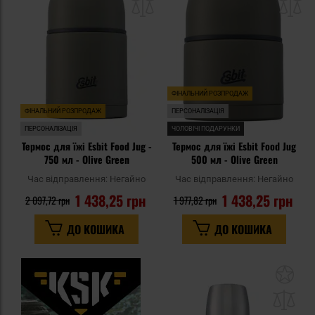
списку
сп
уподобань
уп
ФІНАЛЬНИЙ РОЗПРОДАЖ
ФІНАЛЬНИЙ РОЗПРОДАЖ
ПЕРСОНАЛІЗАЦІЯ
ПЕРСОНАЛІЗАЦІЯ
ЧОЛОВІЧІ ПОДАРУНКИ
Термос для їжі Esbit Food Jug -
Термос для їжі Esbit Food Jug
750 мл - Olive Green
500 мл - Olive Green
Час відправлення:
Негайно
Час відправлення:
Негайно
1 438,25 грн
1 438,25 грн
2 097,72 грн
1 977,82 грн
ДО КОШИКА
ДО КОШИКА
До
до
спи