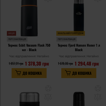
уподобань
уп
АКЦІЯ
ФІНАЛЬНИЙ РОЗПРОДАЖ
ПЕРСОНАЛІЗАЦІЯ
ПЕРСОНАЛІЗАЦІЯ
Термос Esbit Vacuum Flask 750
Термос Fjord Nansen Honer 1 л
мл - Black
Black
Час відправлення:
Негайно
Час відправлення:
Негайно
1 378,30 грн
1 294,48 грн
1 857,91 грн
1 678,06 грн
ДО КОШИКА
ДО КОШИКА
Додати
До
до
д
списку
сп
уподобань
уп