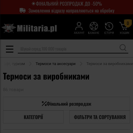
ФІНАЛЬНИЙ РОЗПРОДАЖ ДО -50%
Замовлення відразу направляються на обробку
0
АКАУНТ
БАЖАНЕ
ІСТОРІЯ
КОШИК
крафт, туризм
Термоси та аксесуари
Термоси за виробниками
Термоси за виробниками
86 товари
Фінальний розпродаж
КАТЕГОРІЇ
ФІЛЬТРИ ТА СОРТУВАННЯ