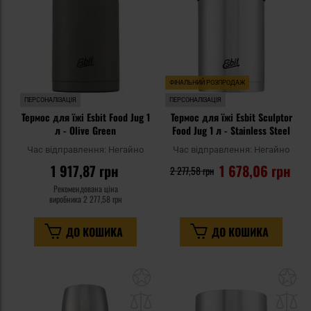
ФІНАЛЬНИЙ РОЗПРОДАЖ
ПЕРСОНАЛІЗАЦІЯ
ПЕРСОНАЛІЗАЦІЯ
Термос для їжі Esbit Food Jug 1
Термос для їжі Esbit Sculptor
л - Olive Green
Food Jug 1 л - Stainless Steel
Час відправлення:
Негайно
Час відправлення:
Негайно
1 917,87 грн
1 678,06 грн
2 277,58 грн
Рекомендована ціна
виробника
2 277,58 грн
ДО КОШИКА
ДО КОШИКА
Додати
До
до
д
списку
сп