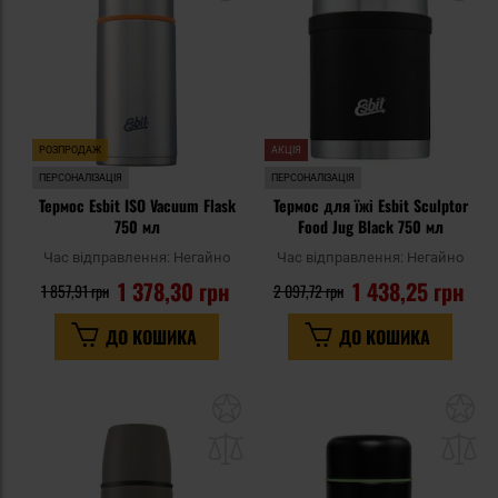
уподобань
уп
РОЗПРОДАЖ
АКЦІЯ
ПЕРСОНАЛІЗАЦІЯ
ПЕРСОНАЛІЗАЦІЯ
Термос Esbit ISO Vacuum Flask
Термос для їжі Esbit Sculptor
750 мл
Food Jug Black 750 мл
Час відправлення:
Негайно
Час відправлення:
Негайно
1 378,30 грн
1 438,25 грн
1 857,91 грн
2 097,72 грн
ДО КОШИКА
ДО КОШИКА
Додати
До
до
д
списку
сп
уподобань
уп