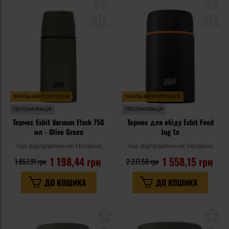
Додати
До
до
д
списку
сп
уподобань
уп
ФІНАЛЬНИЙ РОЗПРОДАЖ
ФІНАЛЬНИЙ РОЗПРОДАЖ
ПЕРСОНАЛІЗАЦІЯ
ПЕРСОНАЛІЗАЦІЯ
Термос Esbit Vacuum Flask 750
Термос для обіду Esbit Food
мл - Olive Green
Jug 1л
Час відправлення:
Негайно
Час відправлення:
Негайно
1 198,44 грн
1 558,15 грн
1 857,91 грн
2 277,58 грн
ДО КОШИКА
ДО КОШИКА
Додати
До
до
д