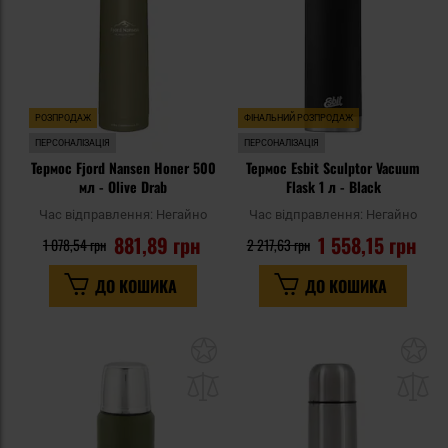
РОЗПРОДАЖ
ФІНАЛЬНИЙ РОЗПРОДАЖ
ПЕРСОНАЛІЗАЦІЯ
ПЕРСОНАЛІЗАЦІЯ
Термос Fjord Nansen Honer 500
Термос Esbit Sculptor Vacuum
мл - Olive Drab
Flask 1 л - Black
Час відправлення:
Негайно
Час відправлення:
Негайно
881,89 грн
1 558,15 грн
1 078,54 грн
2 217,63 грн
ДО КОШИКА
ДО КОШИКА
Додати
До
до
д
списку
сп
уподобань
уп