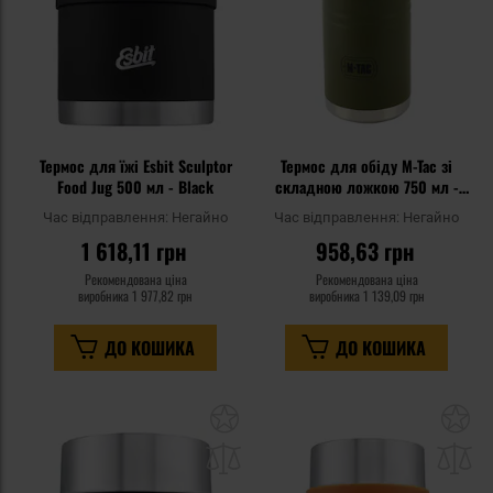
Термос для їжі Esbit Sculptor
Термос для обіду M-Tac зі
Food Jug 500 мл - Black
складною ложкою 750 мл -
Olive
Час відправлення:
Негайно
Час відправлення:
Негайно
1 618,11 грн
958,63 грн
Рекомендована ціна
Рекомендована ціна
виробника
1 977,82 грн
виробника
1 139,09 грн
ДО КОШИКА
ДО КОШИКА
Додати
До
до
д
списку
сп
уподобань
уп