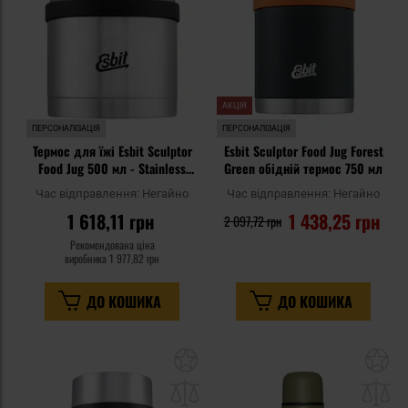
АКЦІЯ
ПЕРСОНАЛІЗАЦІЯ
ПЕРСОНАЛІЗАЦІЯ
Термос для їжі Esbit Sculptor
Esbit Sculptor Food Jug Forest
Food Jug 500 мл - Stainless
Green обідній термос 750 мл
Steel
Час відправлення:
Негайно
Час відправлення:
Негайно
1 618,11 грн
1 438,25 грн
2 097,72 грн
Рекомендована ціна
виробника
1 977,82 грн
ДО КОШИКА
ДО КОШИКА
Додати
До
до
д
списку
сп