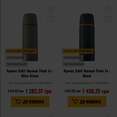
Додати
До
до
д
списку
сп
уподобань
уп
ФІНАЛЬНИЙ РОЗПРОДАЖ
ФІНАЛЬНИЙ РОЗПРОДАЖ
ХІТИ ПРОДАЖІВ
ХІТИ ПРОДАЖІВ
ПЕРСОНАЛІЗАЦІЯ
ПЕРСОНАЛІЗАЦІЯ
Термос Esbit Vacuum Flask 1л -
Термос Esbit Vacuum Flask 1л -
Olive Green
Black
Час відправлення:
Негайно
Час відправлення:
Негайно
1 282,37 грн
1 438,25 грн
1 977,82 грн
1 977,82 грн
ДО КОШИКА
ДО КОШИКА