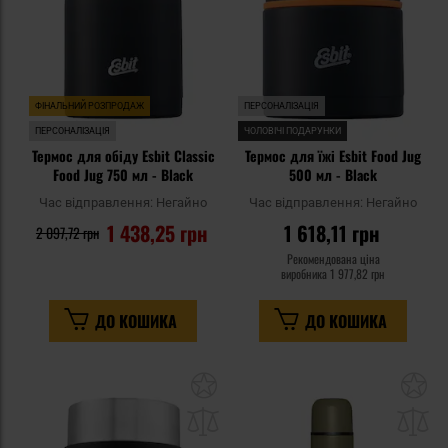
ФІНАЛЬНИЙ РОЗПРОДАЖ
ПЕРСОНАЛІЗАЦІЯ
ПЕРСОНАЛІЗАЦІЯ
ЧОЛОВІЧІ ПОДАРУНКИ
Термос для обіду Esbit Classic
Термос для їжі Esbit Food Jug
Food Jug 750 мл - Black
500 мл - Black
Час відправлення:
Негайно
Час відправлення:
Негайно
1 438,25 грн
1 618,11 грн
2 097,72 грн
Рекомендована ціна
виробника
1 977,82 грн
ДО КОШИКА
ДО КОШИКА
Додати
До
до
д
списку
сп
уподобань
уп