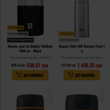
уподобань
уп
РОЗПРОДАЖ
ПЕРСОНАЛІЗАЦІЯ
РОЗПРОДАЖ
ЧОЛОВІЧІ ПОДАРУНКИ
ПЕРСОНАЛІЗАЦІЯ
Термос для їжі Badger Outdoor
Термос Esbit ISO Vacuum Flask 1
600 мл - Black
л
Час відправлення:
Негайно
Час відправлення:
Негайно
538,97 грн
1 438,25 грн
838,73 грн
1 977,82 грн
ДО КОШИКА
ДО КОШИКА
Додати
До
до
д
списку
сп
уподобань
уп