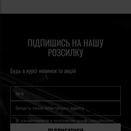
ПІДПИШИСЬ НА НАШУ
РОЗСИЛКУ
Будь в курсі новинок та акцій
Ім'я
Підпишіться
на
нашу
Я ознайомився з
політикою конфіденційності
розсилку
новин:
ПІДПИСАТИСЯ