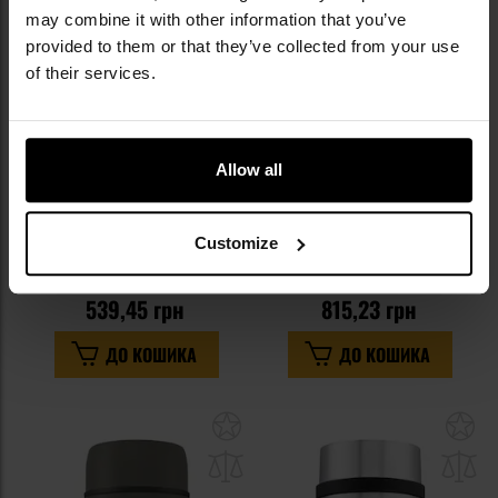
списку
сп
may combine it with other information that you’ve
уподобань
уп
provided to them or that they’ve collected from your use
of their services.
Allow all
ПЕРСОНАЛІЗАЦІЯ
ПЕРСОНАЛІЗАЦІЯ
Термос Mil-Tec з нержавіючої
Термос Mil-Tec з нержавіючої
сталі 500 мл - Olive
сталі 1 л - Olive
Customize
Час відправлення:
Негайно
Час відправлення:
Негайно
539,45 грн
815,23 грн
ДО КОШИКА
ДО КОШИКА
Додати
До
до
д
списку
сп
уподобань
уп