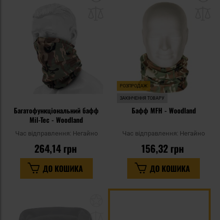
до
д
списку
сп
уподобань
уп
РОЗПРОДАЖ
ЗАКІНЧЕННЯ ТОВАРУ
Багатофункціональний бафф
Бафф MFH - Woodland
Mil-Tec - Woodland
Час відправлення:
Негайно
Час відправлення:
Негайно
264,14 грн
156,32 грн
ДО КОШИКА
ДО КОШИКА
Додати
до