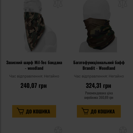
списку
сп
уподобань
уп
Захисний шарф Mil-Tec бандана
Багатофункціональний бафф
- woodland
Brandit - Woodland
Час відправлення:
Негайно
Час відправлення:
Негайно
240,07 грн
324,31 грн
Рекомендована ціна
виробника
360,89 грн
ДО КОШИКА
ДО КОШИКА
Додати
До