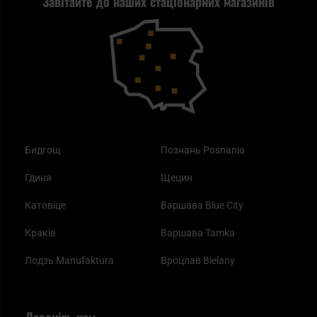
Завітайте до наших стаціонарних магазинів
Blackout - що це таке?
Повернення товару
Outdoor
Як працює маска від смогу?
Купони на знижку
Одяг
Найкращі спальні мішки на осінь
Бидгощ
Познань Posnania
Гдиня
Щецин
Катовіце
Варшава Blue City
Краків
Варшава Tamka
Лодзь Manufaktura
Вроцлав Bielany