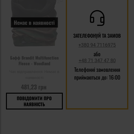
списку
уподобань
Немає в наявності
ЗАТЕЛЕФОНУЙ ТА ЗАМОВ
+380 94 7116975
або
Бафф Brandit Multifunction
+48 71 347 47 80
Fleece - Woodland
Телефонні замовлення
Час відправлення:
Немає в
приймаються до: 16:00
наявності
481,23 грн
ПОВІДОМИТИ ПРО
НАЯВНІСТЬ