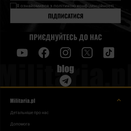
нашу
Я ознайомився з
політикою конфіденційності
розсилку
новин:
ПІДПИСАТИСЯ
ПРИЄДНУЙТЕСЬ ДО НАС
y
f
i
t
tt
Blog
Детальніше про нас
Допомога