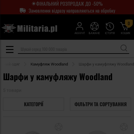
ФІНАЛЬНИЙ РОЗПРОДАЖ ДО -50%
Замовлення відразу направляються на обробку
0
АКАУНТ
БАЖАНЕ
ІСТОРІЯ
КОШИК
жний одяг
Камуфляж Woodland
Шарфи у камуфляжу Woodland
Шарфи у камуфляжу Woodland
5 товари
КАТЕГОРІЇ
ФІЛЬТРИ ТА СОРТУВАННЯ
Додати
До
до
д