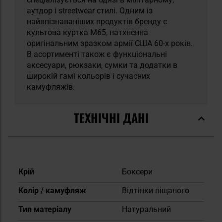
аутдор і streetwear стилі. Одним із
найвпізнаваніших продуктів бренду є
культова куртка M65, натхненна
оригінальним зразком армії США 60-х років.
В асортименті також є функціональні
аксесуари, рюкзаки, сумки та додатки в
широкій гамі кольорів і сучасних
камуфляжів.
ТЕХНІЧНІ ДАНІ
Докладніше
Крій
Боксери
Колір / камуфляж
Відтінки піщаного
Тип матеріалу
Натуральний