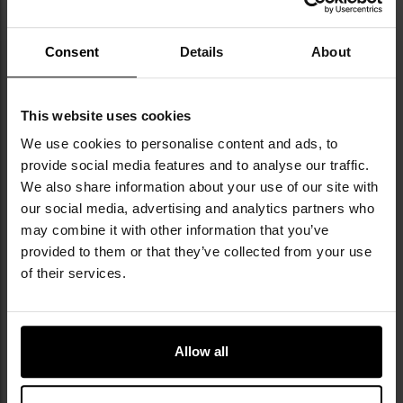
Consent
Details
About
КАМУФЛЯЖ WOODLAND
This website uses cookies
Woodland
, також відомий як
US Woodland
або
M81
,
We use cookies to personalise content and ads, to
- класичний камуфляжний візерунок,
provide social media features and to analyse our traffic.
запроваджений в американських збройних силах
We also share information about your use of our site with
на початку 1980-х років, створений на основі
our social media, advertising and analytics partners who
попереднього камуфляжу ERDL. Протягом понад
may combine it with other information that you’ve
двох десятиліть він залишався стандартним
візерунком, що використовувався армією США, аж
provided to them or that they’ve collected from your use
до кінця першого десятиліття XXI століття.
of their services.
Характеризується великими, нерегулярними
плямами відтінків зеленого, коричневого,
бежевого та чорного кольорів, що забезпечує
хороші маскувальні та деформуючі властивості,
Allow all
особливо в лісистій місцевості. Завдяки своїй
ефективності та глобальній впізнаваності він