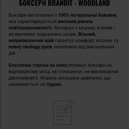
БОКСЕРИ BRANDIT - WOODLAND
Боксери виготовлені з
100% натуральної бавовни,
яка характеризується
високим рівнем
повітропроникності.
Матеріал є міцним, м'яким і
не викликає подразнень шкіри.
Вільний,
неприлипаючий крій
гарантує комфорт носіння та
повну свободу рухів
, незалежно від виконуваних
дій.
Еластична стрічка на поясі с
тримує боксери на
відповідному місці, не стискаючи і не викликаючи
дискомфорту. Модель оснащена ширінкою, що
закривається на
ґудзик.