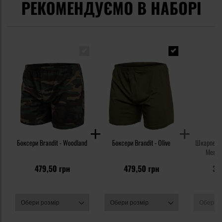
РЕКОМЕНДУЄМО В НАБОРІ
Боксери Brandit - Woodland
Боксери Brandit - Olive
Шкарпетки
Merino
479,50 грн
479,50 грн
35