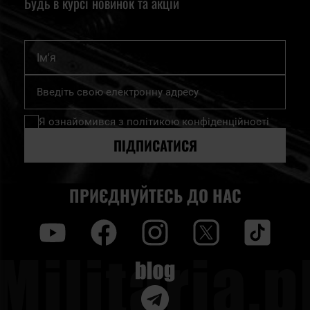
Будь в курсі новинок та акцій
Ім'я
Підпишіться
на
нашу
Я ознайомився з
політикою конфіденційності
розсилку
новин:
ПІДПИСАТИСЯ
ПРИЄДНУЙТЕСЬ ДО НАС
y
f
i
t
tt
Blog