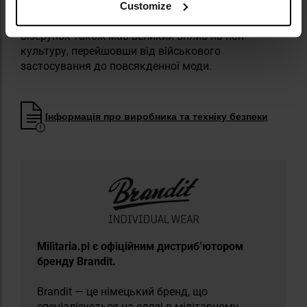
отримав численні варіації, які потрапили до понад
Customize
60 формувань у формі по всьому світу. Цей
візерунок також мав великий вплив на поп-
культуру, перейшовши від військового
застосування до повсякденної моди.
Інформація про виробника та техніку безпеки
​Militaria.pl є офіційним дистриб’ютором
бренду Brandit.
Brandit — це німецький бренд, що
спеціалізується на одязі в мілітарному,