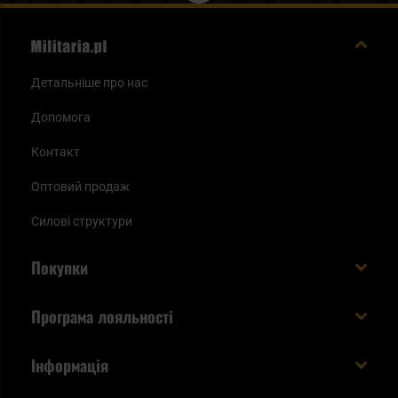
Детальніше про нас
Допомога
Контакт
Оптовий продаж
Силові структури
Покупки
Доставляємо в Україну!
Програма лояльності
Вартість і час доставки
Що ви отримуєте з акаунтом KSK
Інформація
Способи оплати
Як використати бали KSK