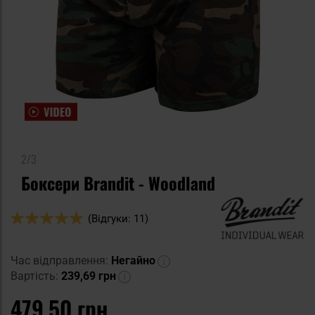
2/3
Боксери Brandit - Woodland
Оцінка:
(Відгуки: 11)
98
100
% of
Час відправлення:
Негайно
Вартість:
239,69 грн
479,50 грн