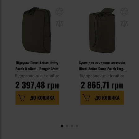
Підсумок Direct Action Utility
Сумка для скидання магазинів
Pouch Medium - Ranger Green
Direct Action Dump Pouch Large
- Ranger Green
Відправлення: Негайно
Відправлення: Негайно
2 397,48 грн
2 865,71 грн
ДО КОШИКА
ДО КОШИКА