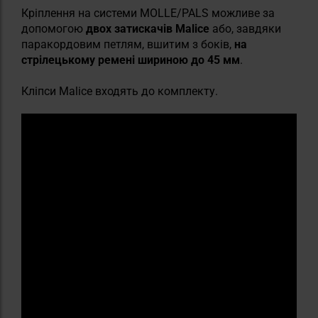
Кріплення на системи MOLLE/PALS можливе за
допомогою
двох
затискачів
Malice
або, завдяки
паракордовим петлям, вшитим з боків,
на
стрілецькому ремені шириною до 45 мм
.
Кліпси Malice входять до комплекту.