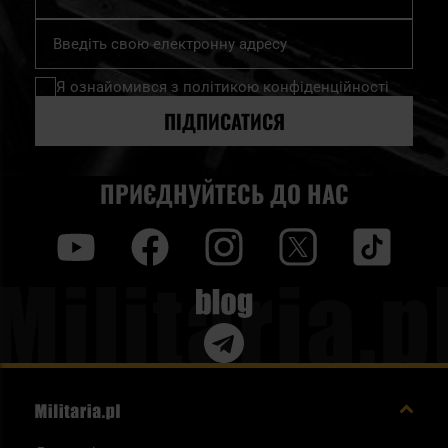
Підпишіться
на
нашу
Я ознайомився з
політикою конфіденційності
розсилку
новин:
ПІДПИСАТИСЯ
ПРИЄДНУЙТЕСЬ ДО НАС
y
f
i
t
tt
Blog