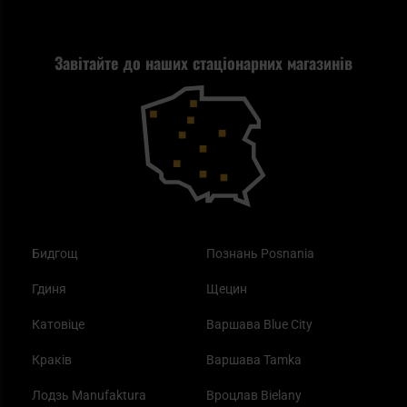
Tax Free
Стрільба
Найкращий ліхтарик для EDC
Рекламація
Завітайте до наших стаціонарних магазинів
Самозахист
Blackout - що це таке?
Повернення товару
Outdoor
Як працює маска від смогу?
Купони на знижку
Одяг
Найкращі спальні мішки на осінь
Бидгощ
Познань Posnania
Гдиня
Щецин
Катовіце
Варшава Blue City
Краків
Варшава Tamka
Лодзь Manufaktura
Вроцлав Bielany