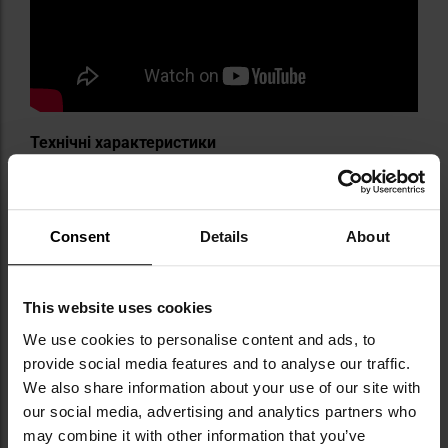
Технічні характеристики
Колір: Ranger Green
Матеріал: 500D Cordura
Розміри в розкладеному вигляді: 275 х 180 х 80 мм
Розміри в складеному вигляді 115 х 95 х 40 мм
Consent
Details
About
Вага: 82 г
Виробник:
Direct Action, Польща
This website uses cookies
We use cookies to personalise content and ads, to
provide social media features and to analyse our traffic.
Інформація про виробника та техніку безпеки
We also share information about your use of our site with
our social media, advertising and analytics partners who
may combine it with other information that you’ve