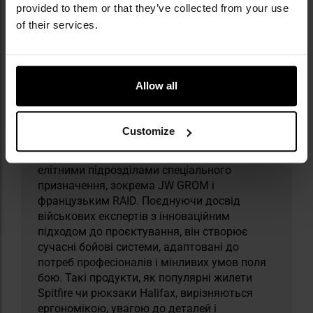
provided to them or that they’ve collected from your use
of their services.
​Militaria.pl є офіційним дистриб’ютором
Allow all
бренду Direct Action.
Direct Action — польський бренд, який з 2014
Customize
року постачає сучасне тактичне
спорядження, що використовується
елітними підрозділами спеціального
призначення, зокрема JW GROM і
французьким RAID. Поєднуючи досвід
військових експертів з інноваційним
підходом до проєктування, він створює
сучасні бойові системи, адаптовані до
потреб професіоналів і мінливих умов поля
бою. Такі продукти, як популярні жилети
Spitfire чи рюкзаки Halifax, вирізняються
ергономікою, увагою до деталей і