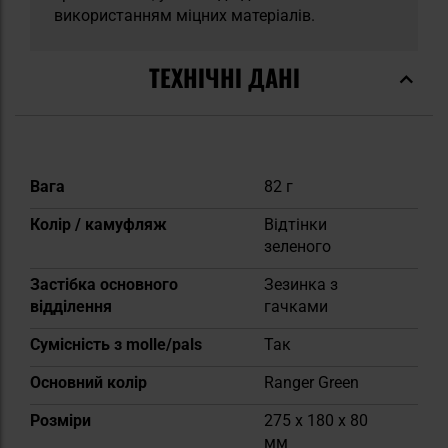
використанням міцних матеріалів.
ТЕХНІЧНІ ДАНІ
Докладніше
Вага
82 г
Колір / камуфляж
Відтінки
зеленого
Застібка основного
Зезинка з
відділення
гачками
Сумісність з molle/pals
Так
Основний колір
Ranger Green
Розміри
275 x 180 x 80
мм