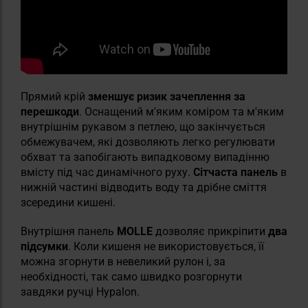
Прямий крій
зменшує ризик зачеплення за
перешкоди
. Оснащений м'яким коміром та м'яким
внутрішнім рукавом з петлею, що закінчується
обмежувачем, які дозволяють легко регулювати
обхват та запобігають випадковому випадінню
вмісту під час динамічного руху.
Сітчаста панель
в
нижній частині відводить воду та дрібне сміття
зсередини кишені.
Внутрішня панель
MOLLE
дозволяє прикріпити
два
підсумки
. Коли кишеня не використовується, її
можна згорнути в невеликий рулон і, за
необхідності, так само швидко розгорнути
завдяки ручці Hypalon.