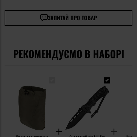
ЗАПИТАЙ ПРО ТОВАР
РЕКОМЕНДУЄМО В НАБОРІ
Сумка для скидання
Складаний ніж Mil-Tec
Налобн