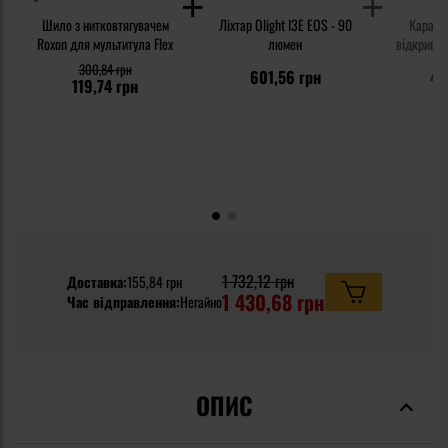
Шило з нитковтягувачем
Ліхтар Olight I3E EOS - 90
Карабі
Roxon для мультитула Flex
люмен
відкрива
300,84 грн
601,56 грн
46
119,74 грн
1 732,12 грн
Доставка:
155,84 грн
1 430,68 грн
Час відправлення:
Негайно
ОПИС