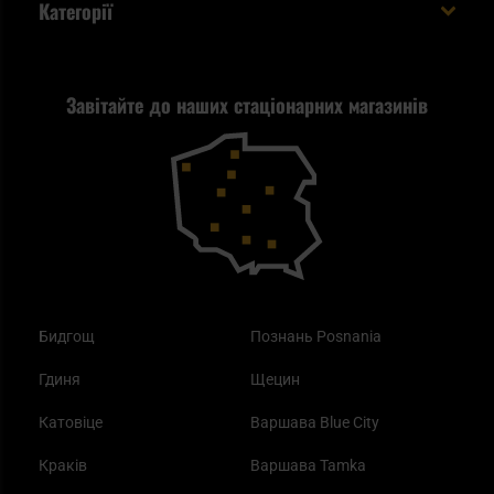
Категорії
спакувати?
Політика конфіденційності
Tax Free
Стрільба
Найкращий ліхтарик для EDC
Рекламація
Завітайте до наших стаціонарних магазинів
Самозахист
Blackout - що це таке?
Повернення товару
Outdoor
Як працює маска від смогу?
Купони на знижку
Одяг
Найкращі спальні мішки на осінь
Бидгощ
Познань Posnania
Гдиня
Щецин
Катовіце
Варшава Blue City
Краків
Варшава Tamka