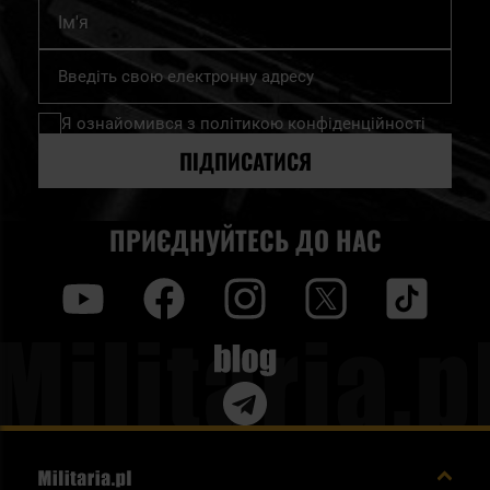
Ім'я
Підпишіться
на
нашу
Я ознайомився з
політикою конфіденційності
розсилку
новин:
ПІДПИСАТИСЯ
ПРИЄДНУЙТЕСЬ ДО НАС
y
f
i
t
tt
Blog