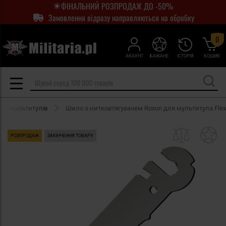
ФІНАЛЬНИЙ РОЗПРОДАЖ ДО -50%
Замовлення відразу направляються на обробку
0
АКАУНТ
БАЖАНЕ
ІСТОРІЯ
КОШИК
ля мультитулів
Шило з нитковтягувачем Roxon для мультитула Flex
РОЗПРОДАЖ
ЗАКІНЧЕННЯ ТОВАРУ