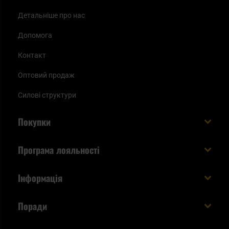
Детальніше про нас
Допомога
Контакт
Оптовий продаж
Силові структури
Покупки
Доставляємо в Україну!
Програма лояльності
Вартість і час доставки
Що ви отримуєте з акаунтом KSK
Інформація
Способи оплати
Як використати бали KSK
Умови та правила
Статус замовлення
Поради
Увійдіть в систему
Cookies
Доставка за кордон
Евакуаційний рюкзак виживальника - як його