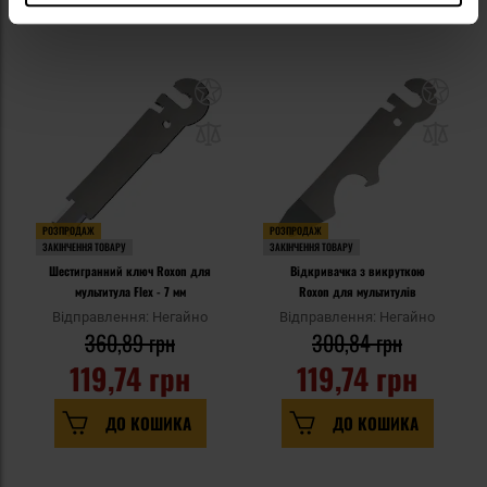
РОЗПРОДАЖ
РОЗПРОДАЖ
ЗАКІНЧЕННЯ ТОВАРУ
ЗАКІНЧЕННЯ ТОВАРУ
Шестигранний ключ Roxon для
Відкривачка з викруткою
мультитула Flex - 7 мм
Roxon для мультитулів
Відправлення: Негайно
Відправлення: Негайно
360,89 грн
300,84 грн
119,74 грн
119,74 грн
ДО КОШИКА
ДО КОШИКА