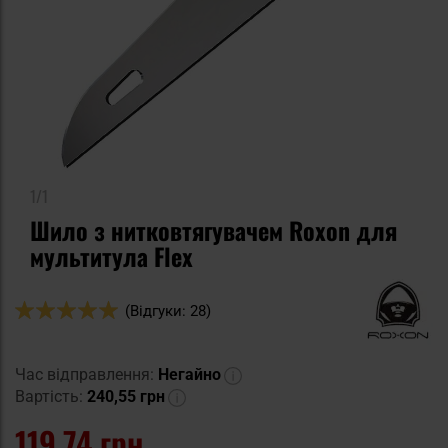
1/1
Шило з нитковтягувачем Roxon для
мультитула Flex
Оцінка:
(Відгуки: 28)
98
100
% of
Час відправлення:
Негайно
Вартість:
240,55 грн
119,74 грн