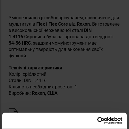
Змінне
шило з рі
зьбонарізувачем, призначене для
мультитулів
Flex
і
Flex Core
від
Roxon
. Виготовлене
з високоякісної нержавіючої сталі
DIN
1.4116
.
Сировина була загартована до
твердості
54-56 HRC
,
завдяки чому
інструмент має
оптимальну твердість для виконання своїх
функцій.
Технічні характеристики
Колір: сріблястий
Сталь: DIN 1.4116
Кількість необхідних розеток: 1
Виробник:
Roxon, США
Інформація про виробника та техніку безпеки