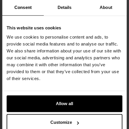
ТЕХНІЧНІ ДАНІ
Consent
Details
About
This website uses cookies
We use cookies to personalise content and ads, to
Докладніше
EAN
850061654083
provide social media features and to analyse our traffic.
Код виробника
FTS1-8
We also share information about your use of our site with
our social media, advertising and analytics partners who
Виробник
ROXON
may combine it with other information that you’ve
provided to them or that they’ve collected from your use
ВІДГУКИ
of their services.
ВАРТО ДОКУПИТИ
Allow all
ПІДІБРАНІ ДЛЯ ВАС
Customize