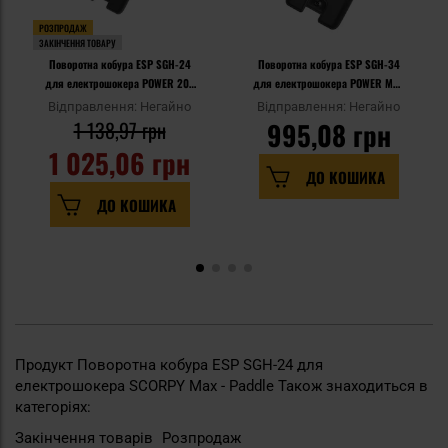
РОЗПРОДАЖ
ЗАКІНЧЕННЯ ТОВАРУ
Поворотна кобура ESP SGH-24
Поворотна кобура ESP SGH-34
для електрошокера POWER 200
для електрошокера POWER MAX
- Paddle
- UBC-03 Clip
Відправлення: Негайно
Відправлення: Негайно
1 138,97 грн
995,08 грн
1 025,06 грн
ДО КОШИКА
ДО КОШИКА
Продукт Поворотна кобура ESP SGH-24 для
електрошокера SCORPY Max - Paddle Також знаходиться в
категоріях:
Закінчення товарів
Розпродаж