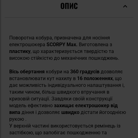
ОПИС
Поворотна кобура, призначена для носіння
електрошокера
SCORPY Max.
Виготовлена
з
пластику
, що характеризується твердістю та
високою стійкістю до механічних пошкоджень.
Вісь обертання
кобури на
360 градусів
дозволяє
встановлювати кут нахилу в
16 положеннях
, що
дає можливість індивідуального налаштування і,
таким чином, більш швидкого втручання в
кризовій ситуації.
Завдяки своїй конструкції
модель ефективно
захищає електрошокер від
випа
діння
і дозволяє
швидко
дістати його
однією
рукою
.
У верхній частині використовується ремінець із
застібкою, що запобігає пошкодженню та