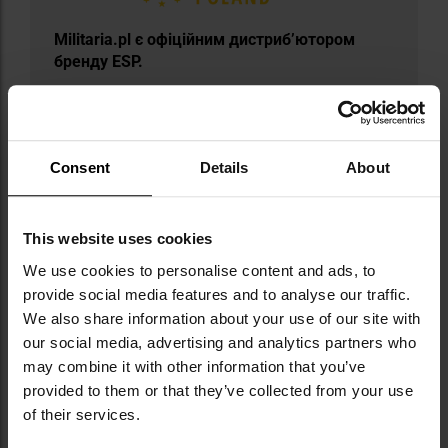
​Militaria.pl є офіційним дистриб’ютором
бренду ESP.
Euro Security Products (ESP) — один із
найбільших у світі виробників оснащення
для сектору безпеки та поліції. Компанія
Consent
Details
About
працює з 1992 року і спеціалізується на
створенні професійного спорядження,
такого як телескопічні кийки, кайданки,
електрошокери, тактичні ліхтарики,
This website uses cookies
рятувальні ножі чи інспекційні дзеркала.
We use cookies to personalise content and ads, to
ESP особливо відома виробництвом одних із
provide social media features and to analyse our traffic.
найкращих телескопічних кийків, які
We also share information about your use of our site with
використовуються силовими структурами
our social media, advertising and analytics partners who
майже з усієї Європи. Компанія має
may combine it with other information that you’ve
сертифікат ISO 9001 і численні патенти, що
provided to them or that they’ve collected from your use
підтверджує її технологічний рівень та
надійність.
of their services.