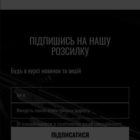
ПІДПИШИСЬ НА НАШУ
РОЗСИЛКУ
Будь в курсі новинок та акцій
Ім'я
Підпишіться
на
нашу
Я ознайомився з
політикою конфіденційності
розсилку
новин:
ПІДПИСАТИСЯ