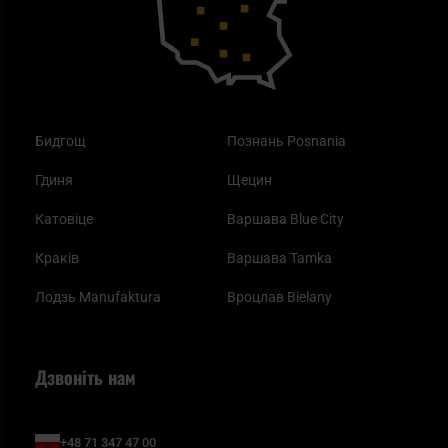
Одяг
Найкращі спальні мішки на осінь
Бидгощ
Познань Posnania
Гдиня
Щецин
Катовіце
Варшава Blue City
Краків
Варшава Tamka
Лодзь Manufaktura
Вроцлав Bielany
Дзвоніть нам
+48 71 347 47 00