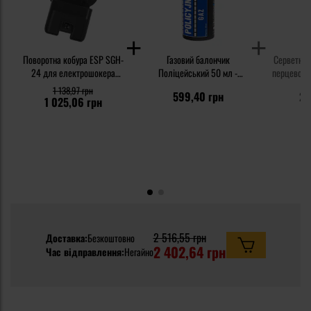
Поворотна кобура ESP SGH-
Газовий балончик
Серветка 
24 для електрошокера
Поліцейський 50 мл -
перцевого г
SCORPY Max - Paddle
струмінь
1 138,97 грн
599,40 грн
23
1 025,06 грн
2 516,55 грн
Доставка:
Безкоштовно
2 402,64 грн
Час відправлення:
Негайно