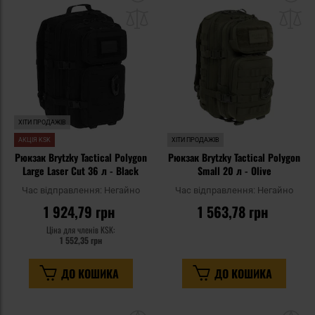
до
д
списку
сп
уподобань
уп
ХІТИ ПРОДАЖІВ
АКЦІЯ KSK
ХІТИ ПРОДАЖІВ
Рюкзак Brytzky Tactical Polygon
Рюкзак Brytzky Tactical Polygon
Large Laser Cut 36 л - Black
Small 20 л - Olive
Час відправлення:
Негайно
Час відправлення:
Негайно
1 924,79 грн
1 563,78 грн
Ціна для членів KSK:
1 552,35 грн
ДО КОШИКА
ДО КОШИКА