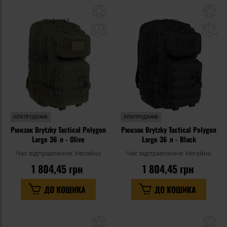
Додати
До
до
д
списку
сп
уподобань
уп
ХІТИ ПРОДАЖІВ
ХІТИ ПРОДАЖІВ
Рюкзак Brytzky Tactical Polygon
Рюкзак Brytzky Tactical Polygon
Large 36 л - Olive
Large 36 л - Black
Час відправлення:
Негайно
Час відправлення:
Негайно
1 804,45 грн
1 804,45 грн
ДО КОШИКА
ДО КОШИКА
Додати
До