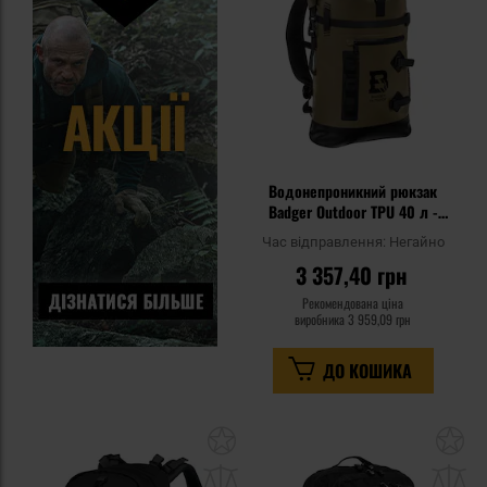
уп
Водонепроникний рюкзак
Badger Outdoor TPU 40 л -
Military Green
Час відправлення:
Негайно
3 357,40 грн
Рекомендована ціна
виробника
3 959,09 грн
ДО КОШИКА
Додати
До
до
д
списку
сп