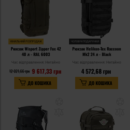
ФІНАЛЬНИЙ РОЗПРОДАЖ
ЧОЛОВІЧІ ПОДАРУНКИ
Рюкзак Wisport Zipper Fox 42
Рюкзак Helikon-Tex Raccoon
40 л - RAL 6003
Mk2 24 л - Black
Час відправлення:
Негайно
Час відправлення:
Негайно
9 617,33 грн
4 572,68 грн
12 021,66 грн
ДО КОШИКА
ДО КОШИКА
Додати
До
до
д
списку
сп
уподобань
уп