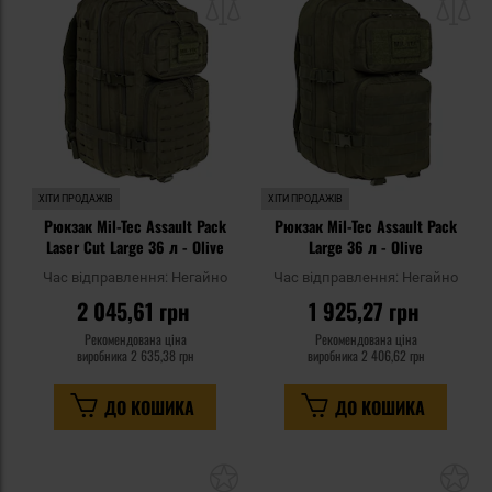
списку
сп
уподобань
уп
ХІТИ ПРОДАЖІВ
ХІТИ ПРОДАЖІВ
Рюкзак Mil-Tec Assault Pack
Рюкзак Mil-Tec Assault Pack
Laser Cut Large 36 л - Olive
Large 36 л - Olive
Час відправлення:
Негайно
Час відправлення:
Негайно
2 045,61 грн
1 925,27 грн
Рекомендована ціна
Рекомендована ціна
виробника
2 635,38 грн
виробника
2 406,62 грн
ДО КОШИКА
ДО КОШИКА
Додати
До