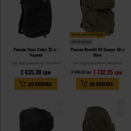
ФІНАЛЬНИЙ РОЗПРОДАЖ
ХІТИ ПРОДАЖІВ
Рюкзак Texar Cober 25 л -
Рюкзак Brandit US Cooper 40 л
Чорний
Olive
Час відправлення:
Негайно
Час відправлення:
Негайно
2 635,38 грн
1 732,25 грн
2 406,62 грн
ДО КОШИКА
ДО КОШИКА
Додати
До
до
д
списку
сп
уподобань
уп