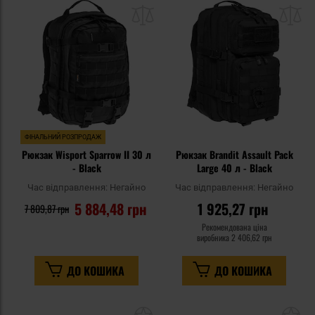
до
д
списку
сп
уподобань
уп
ФІНАЛЬНИЙ РОЗПРОДАЖ
Рюкзак Wisport Sparrow II 30 л
Рюкзак Brandit Assault Pack
- Black
Large 40 л - Black
Час відправлення:
Негайно
Час відправлення:
Негайно
5 884,48 грн
1 925,27 грн
7 809,87 грн
Рекомендована ціна
виробника
2 406,62 грн
ДО КОШИКА
ДО КОШИКА
Додати
До