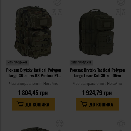
Додати
До
до
д
списку
сп
уподобань
уп
ХІТИ ПРОДАЖІВ
ХІТИ ПРОДАЖІВ
Рюкзак Brytzky Tactical Polygon
Рюкзак Brytzky Tactical Polygon
Large 36 л - wz.93 Pantera PL
Large Laser Cut 36 л - Olive
Woodland
Час відправлення:
Негайно
Час відправлення:
Негайно
1 804,45 грн
1 924,79 грн
ДО КОШИКА
ДО КОШИКА
Додати
До
до
д