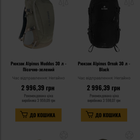
списку
сп
уподобань
уп
Рюкзак Alpinus Muddus 30 л -
Рюкзак Alpinus Ornak 30 л -
Пісочно-зелений
Black
Час відправлення:
Негайно
Час відправлення:
Негайно
2 996,39 грн
2 996,39 грн
Рекомендована ціна
Рекомендована ціна
виробника
3 959,09 грн
виробника
3 598,07 грн
ДО КОШИКА
ДО КОШИКА
Додати
До