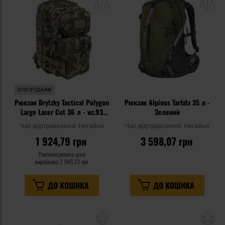
списку
сп
уподобань
уп
ХІТИ ПРОДАЖІВ
Рюкзак Brytzky Tactical Polygon
Рюкзак Alpinus Tarfala 35 л -
Large Laser Cut 36 л - wz.93
Зелений
Pantera PL Woodland
Час відправлення:
Негайно
Час відправлення:
Негайно
1 924,79 грн
3 598,07 грн
Рекомендована ціна
виробника
2 045,13 грн
ДО КОШИКА
ДО КОШИКА
Додати
До