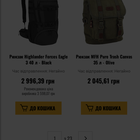
уподобань
уп
Рюкзак Highlander Forces Eagle
Рюкзак MFH Pure Trash Canvas
3 40 л - Black
35 л - Olive
Час відправлення:
Негайно
Час відправлення:
Негайно
2 996,39 грн
2 045,61 грн
Рекомендована ціна
виробника
3 598,07 грн
ДО КОШИКА
ДО КОШИКА
з 23