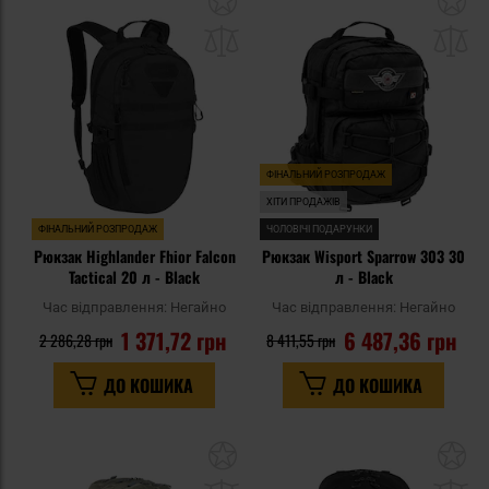
до
д
списку
сп
уподобань
уп
ФІНАЛЬНИЙ РОЗПРОДАЖ
ХІТИ ПРОДАЖІВ
ФІНАЛЬНИЙ РОЗПРОДАЖ
ЧОЛОВІЧІ ПОДАРУНКИ
Рюкзак Highlander Fhior Falcon
Рюкзак Wisport Sparrow 303 30
Tactical 20 л - Black
л - Black
Час відправлення:
Негайно
Час відправлення:
Негайно
1 371,72 грн
6 487,36 грн
2 286,28 грн
8 411,55 грн
ДО КОШИКА
ДО КОШИКА
Додати
До
до
д