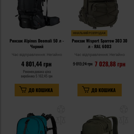
ФІНАЛЬНИЙ РОЗПРОДАЖ
Рюкзак Alpinus Deomali 50 л -
Рюкзак Wisport Sparrow 303 30
Чорний
л - RAL 6003
Час відправлення:
Негайно
Час відправлення:
Негайно
4 801,44 грн
7 028,88 грн
9 013,24 грн
Рекомендована ціна
виробника
5 162,45 грн
ДО КОШИКА
ДО КОШИКА
Додати
До
до
д
списку
сп
уподобань
уп