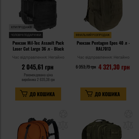
ХІТИ ПРОДАЖІВ
ЧОЛОВІЧІ ПОДАРУНКИ
ФІНАЛЬНИЙ РОЗПРОДАЖ
Рюкзак Mil-Tec Assault Pack
Рюкзак Pentagon Epos 40 л -
Laser Cut Large 36 л - Black
RAL7013
Час відправлення:
Негайно
Час відправлення:
Негайно
2 045,61 грн
4 321,30 грн
6 353,79 грн
Рекомендована ціна
виробника
2 635,38 грн
ДО КОШИКА
ДО КОШИКА
Додати
До
до
д
списку
сп
уподобань
уп