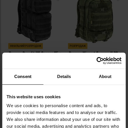
уподобань
уп
ФІНАЛЬНИЙ РОЗПРОДАЖ
РОЗПРОДАЖ
Рюкзак Brandit US Cooper 25 л
Рюкзак Wisport Sparrow II 30 л
- Black
- Olive Green
Час відправлення:
Негайно
Час відправлення:
Негайно
1 563,78 грн
5 884,48 грн
2 165,94 грн
7 809,87 грн
Consent
Details
About
ДО КОШИКА
ДО КОШИКА
This website uses cookies
Додати
До
We use cookies to personalise content and ads, to
до
д
provide social media features and to analyse our traffic.
списку
сп
We also share information about your use of our site with
уподобань
уп
our social media, advertising and analytics partners who