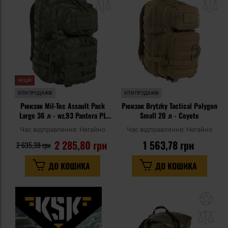
списку
сп
уподобань
уп
АКЦІЯ
ХІТИ ПРОДАЖІВ
ХІТИ ПРОДАЖІВ
Рюкзак Mil-Tec Assault Pack
Рюкзак Brytzky Tactical Polygon
Large 36 л - wz.93 Pantera PL
Small 20 л - Coyote
Woodland
Час відправлення:
Негайно
Час відправлення:
Негайно
2 285,80 грн
1 563,78 грн
2 635,38 грн
ДО КОШИКА
ДО КОШИКА
До
до
спи