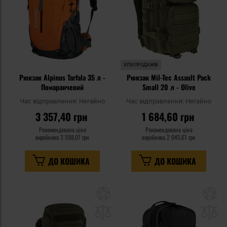
ХІТИ ПРОДАЖІВ
Рюкзак Alpinus Tarfala 35 л -
Рюкзак Mil-Tec Assault Pack
Помаранчевий
Small 20 л - Olive
Час відправлення:
Негайно
Час відправлення:
Негайно
3 357,40 грн
1 684,60 грн
Рекомендована ціна
Рекомендована ціна
виробника
3 598,07 грн
виробника
2 045,61 грн
ДО КОШИКА
ДО КОШИКА
Додати
До
до
д
списку
сп
уподобань
уп