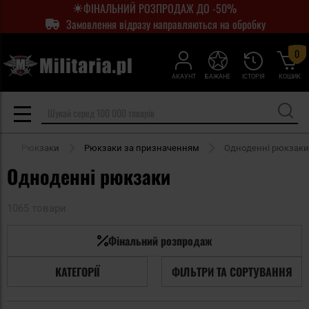
ФІНАЛЬНИЙ РОЗПРОДАЖ ДО -50%
Замовлення відразу направляються на обробку
0
АКАУНТ
БАЖАНЕ
ІСТОРІЯ
КОШИК
Рюкзаки
Рюкзаки за призначенням
Одноденні рюкзаки
Одноденні рюкзаки
1065 товари
Фінальний розпродаж
КАТЕГОРІЇ
ФІЛЬТРИ ТА СОРТУВАННЯ