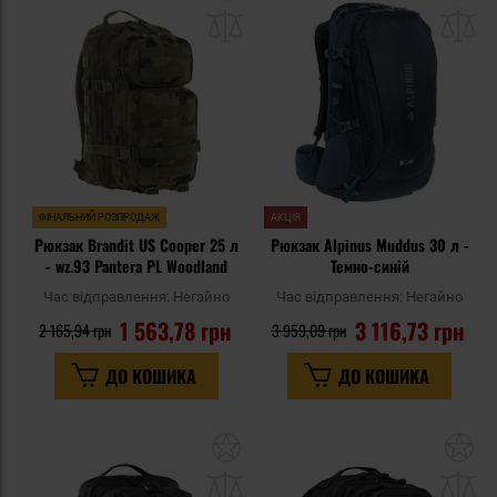
до
д
списку
сп
уподобань
уп
ФІНАЛЬНИЙ РОЗПРОДАЖ
АКЦІЯ
Рюкзак Brandit US Cooper 25 л
Рюкзак Alpinus Muddus 30 л -
- wz.93 Pantera PL Woodland
Темно-синій
Час відправлення:
Негайно
Час відправлення:
Негайно
1 563,78 грн
3 116,73 грн
2 165,94 грн
3 959,09 грн
ДО КОШИКА
ДО КОШИКА
Додати
До
до
д
списку
сп