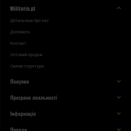
Детальніше про нас
Допомога
Контакт
Оптовий продаж
Силові структури
Покупки
Доставляємо в Україну!
Програма лояльності
Вартість і час доставки
Що ви отримуєте з акаунтом KSK
Інформація
Способи оплати
Як використати бали KSK
Умови та правила
Статус замовлення
Поради