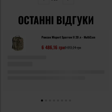
Сторінка
Наступне
ОСТАННІ ВІДГУКИ
Рюкзак Wisport Sparrow II 20 л - MultiCam
6 486,16 грн
9 013,24 грн