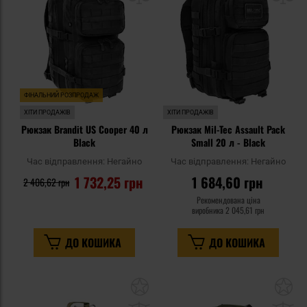
уподобань
уп
ФІНАЛЬНИЙ РОЗПРОДАЖ
ХІТИ ПРОДАЖІВ
ХІТИ ПРОДАЖІВ
Рюкзак Brandit US Cooper 40 л
Рюкзак Mil-Tec Assault Pack
Black
Small 20 л - Black
Час відправлення:
Негайно
Час відправлення:
Негайно
1 732,25 грн
1 684,60 грн
2 406,62 грн
Рекомендована ціна
виробника
2 045,61 грн
ДО КОШИКА
ДО КОШИКА
Додати
До
до
д