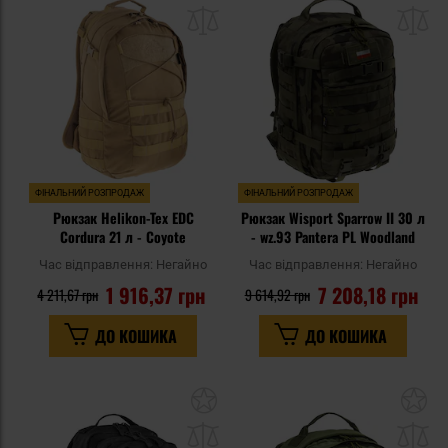
до
д
списку
сп
уподобань
уп
ФІНАЛЬНИЙ РОЗПРОДАЖ
ФІНАЛЬНИЙ РОЗПРОДАЖ
Рюкзак Helikon-Tex EDC
Рюкзак Wisport Sparrow II 30 л
Cordura 21 л - Coyote
- wz.93 Pantera PL Woodland
Час відправлення:
Негайно
Час відправлення:
Негайно
1 916,37 грн
7 208,18 грн
4 211,67 грн
9 614,92 грн
ДО КОШИКА
ДО КОШИКА
Додати
До
до
д
списку
сп