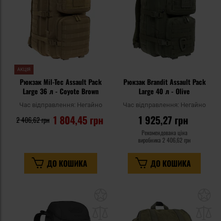
АКЦІЯ
Рюкзак Mil-Tec Assault Pack
Рюкзак Brandit Assault Pack
Large 36 л - Coyote Brown
Large 40 л - Olive
Час відправлення:
Негайно
Час відправлення:
Негайно
1 804,45 грн
1 925,27 грн
2 406,62 грн
Рекомендована ціна
виробника
2 406,62 грн
ДО КОШИКА
ДО КОШИКА
Додати
До
до
д
списку
сп