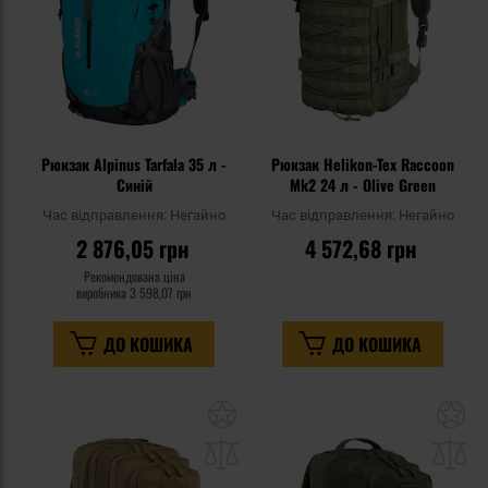
Рюкзак Alpinus Tarfala 35 л -
Рюкзак Helikon-Tex Raccoon
Синій
Mk2 24 л - Olive Green
Час відправлення:
Негайно
Час відправлення:
Негайно
2 876,05 грн
4 572,68 грн
Рекомендована ціна
виробника
3 598,07 грн
ДО КОШИКА
ДО КОШИКА
Додати
До
до
д
списку
сп
уподобань
уп