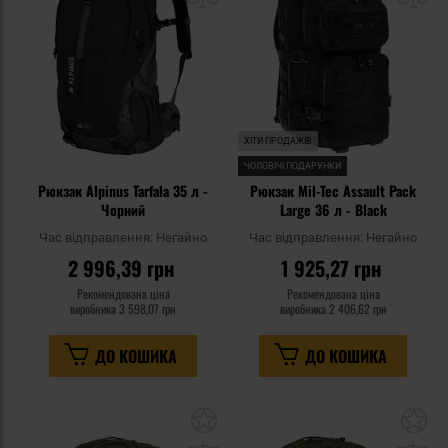
уподобань
уп
ХІТИ ПРОДАЖІВ
ЧОЛОВІЧІ ПОДАРУНКИ
Рюкзак Alpinus Tarfala 35 л -
Рюкзак Mil-Tec Assault Pack
Чорний
Large 36 л - Black
Час відправлення:
Негайно
Час відправлення:
Негайно
2 996,39 грн
1 925,27 грн
Рекомендована ціна
Рекомендована ціна
виробника
3 598,07 грн
виробника
2 406,62 грн
ДО КОШИКА
ДО КОШИКА
Додати
До
до
д