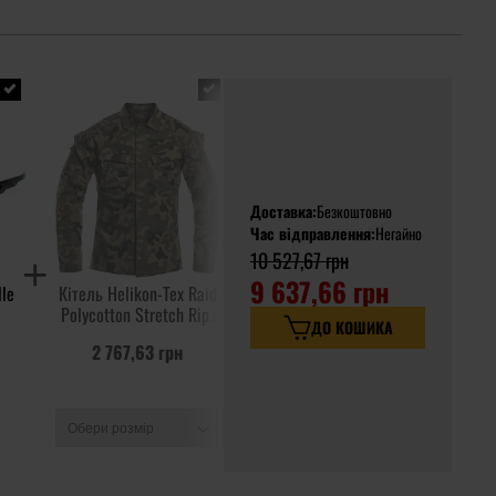
Доставка:
Безкоштовно
Час відправлення:
Негайно
10 527,67 грн
9 637,66 грн
lle
Кітель Helikon-Tex Raid
Мультитул Badger
Polycotton Stretch Rip-
Outdoor Thorn - Black
ДО КОШИКА
Stop - wz.93 Pantera PL
2 767,63 грн
1 443,92 грн
Woodlandd