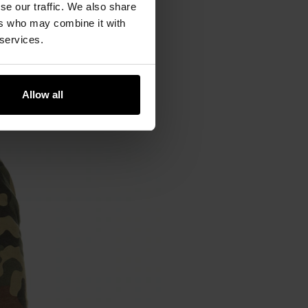
se our traffic. We also share
н нерегулярні плями чорного,
ers who may combine it with
 місцевостях Польщі та інших
 services.
Allow all