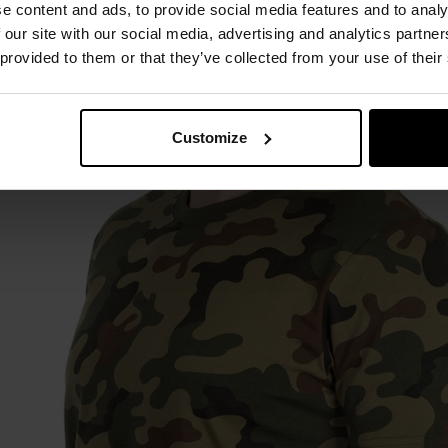
e content and ads, to provide social media features and to analy
ься у
Збройних силах Польщі
. Накладені на сіро-зелений фо
 our site with our social media, advertising and analytics partn
ів забезпечують гарне маскування у відкритих та лісистих
 provided to them or that they’ve collected from your use of their
Customize