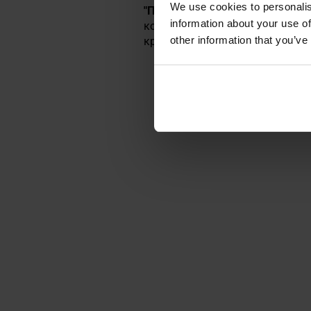
We use cookies to personalis
"Пантера"
, який використовуєт
information about your use of
коричневого та зеленого кольор
other information that you’ve
країн Центральної Європи.