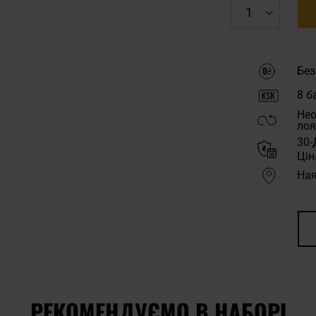
Без
8
ба
Нео
лоя
30-
Цін
Ная
РЕКОМЕНДУЄМО В НАБОРІ