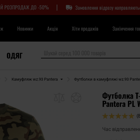
|
Й РОЗПРОДАЖ ДО -50%
Замовлення відразу направляють
аж
Новинки
Акція
Хіти продажів
Закінчення то
ОДЯГ
Камуфляж wz.93 Pantera
Футболки в камуфляжі wz.93 Pante
Футболка T-s
Pantera PL 
Оцінка:
(
98
100
% of
Час відправлен