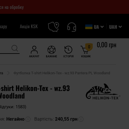
ся на обробку
вару
Акція KSK
UA
UAH
0,00 грн
0
АКАУНТ
БАЖАНЕ
ІСТОРІЯ
КОШИК
ra
Футболка T-shirt Helikon-Tex - wz.93 Pantera PL Woodland
hirt Helikon-Tex - wz.93
Woodland
Відгуки: 1583)
ня:
Негайно
Вартість:
240,55 грн