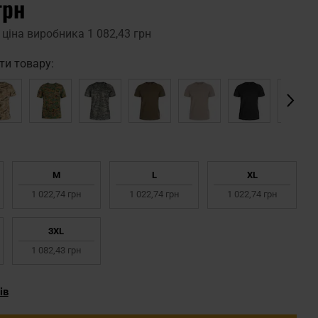
грн
 ціна виробника
1 082,43 грн
ти товару:
M
L
XL
1 022,74 грн
1 022,74 грн
1 022,74 грн
3XL
1 082,43 грн
ів