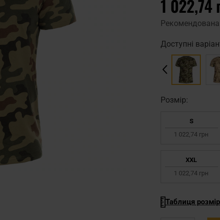
1 022,74 
Рекомендована
Доступні варіан
Pозмір:
S
1 022,74 грн
XXL
1 022,74 грн
Таблиця розмір