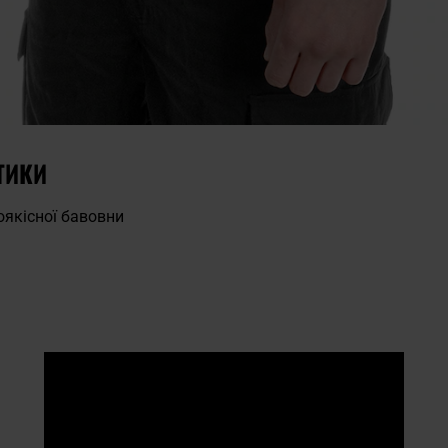
ТИКИ
оякісної бавовни