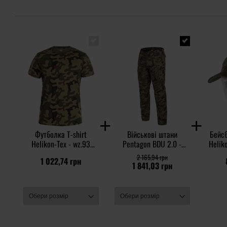
Футболка T-shirt
Військові штани
Бейсб
Helikon-Tex - wz.93
Pentagon BDU 2.0 -
Helik
Pantera PL Woodland
wz.93 Pantera PL
Rip-St
2 165,94 грн
1 022,74 грн
Woodland
1 841,03 грн