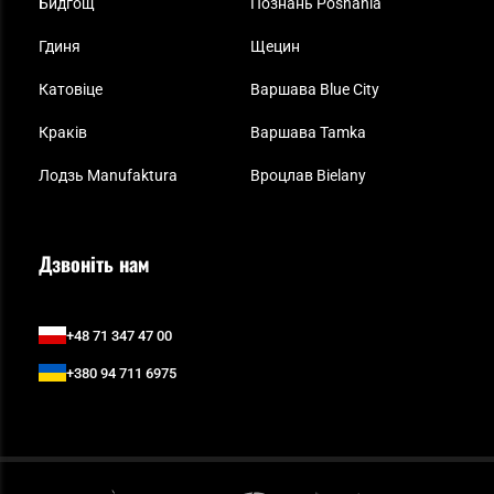
Бидгощ
Познань Posnania
Гдиня
Щецин
Катовіце
Варшава Blue City
Краків
Варшава Tamka
Лодзь Manufaktura
Вроцлав Bielany
Дзвоніть нам
+48 71 347 47 00
+380 94 711 6975