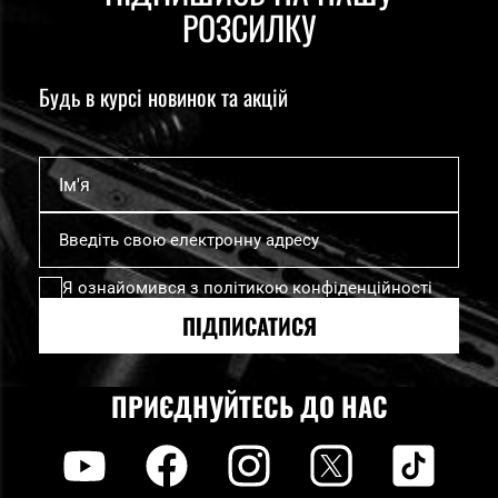
РОЗСИЛКУ
Будь в курсі новинок та акцій
Ім'я
Підпишіться
на
нашу
Я ознайомився з
політикою конфіденційності
розсилку
новин:
ПІДПИСАТИСЯ
ПРИЄДНУЙТЕСЬ ДО НАС
y
f
i
t
tt