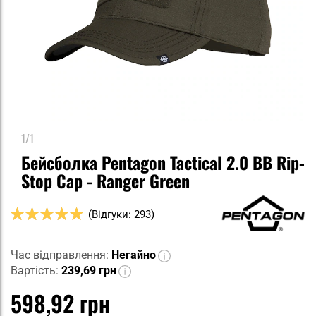
1/1
Бейсболка Pentagon Tactical 2.0 BB Rip-
Stop Cap - Ranger Green
Оцінка:
(Відгуки: 293)
98
100
% of
Час відправлення:
Негайно
Вартість:
239,69 грн
598,92 грн