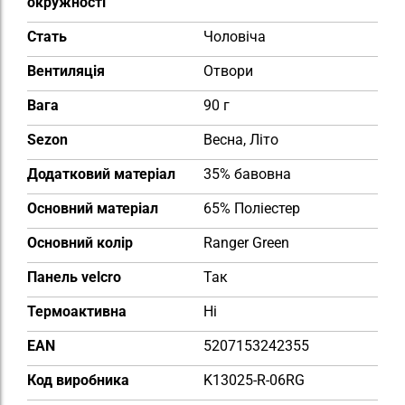
окружності
Cтать
Чоловіча
Вентиляція
Отвори
Вага
90 г
Sezon
Весна, Літо
Додатковий матеріал
35% бавовна
Основний матеріал
65% Поліестер
Основний колір
Ranger Green
Панель velcro
Так
Термоактивна
Ні
EAN
5207153242355
Код виробника
K13025-R-06RG