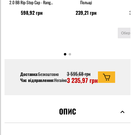
2.0 BB Rip-Stop Cap - Ranger
Польщі
Green
598,92 грн
239,21 грн
35
3 595,68 грн
Доставка:
Безкоштовно
3 235,97 грн
Час відправлення:
Негайно
ОПИС