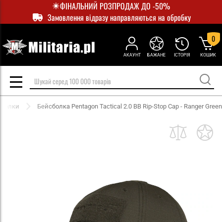
ФІНАЛЬНИЙ РОЗПРОДАЖ ДО -50%
Замовлення відразу направляються на обробку
0
АКАУНТ
БАЖАНЕ
ІСТОРІЯ
КОШИК
сболки
Бейсболка Pentagon Tactical 2.0 BB Rip-Stop Cap - Ranger Green