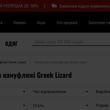
|
Й РОЗПРОДАЖ ДО -50%
Замовлення відразу направляють
аж
Новинки
Акція
Хіти продажів
Закінчення то
ОДЯГ
ляж Greek Lizard
Футболки в камуфляжі Greek Lizard
 камуфляжі Greek Lizard
Час відправлення
Виробн
Cтать
Розмір