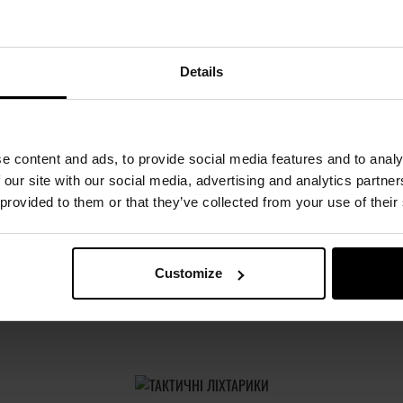
Термоактивна футболка Pentagon
Body Shock - Greek Lizard
1 438,73 грн
1 558,63 грн
Details
e content and ads, to provide social media features and to analy
 our site with our social media, advertising and analytics partn
 provided to them or that they’ve collected from your use of their
Customize