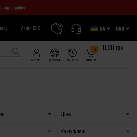
ся на обробку
вару
Акція KSK
UA
UAH
0,00 грн
0
АКАУНТ
БАЖАНЕ
ІСТОРІЯ
КОШИК
ик
Ціна
Камуфляж