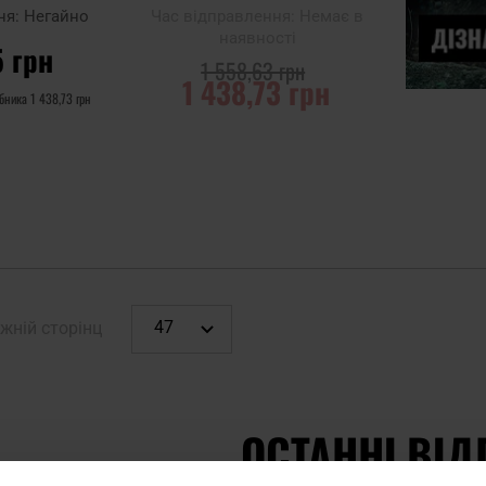
zard
Lizard
ня:
Негайно
Час відправлення:
Немає в
наявності
5 грн
1 558,63 грн
1 438,73 грн
обника
1 438,73 грн
ИКА
ПОВІДОМИТИ ПРО
НАЯВНІСТЬ
Додати до
порівняння
жній сторінц
ОСТАННІ ВІД