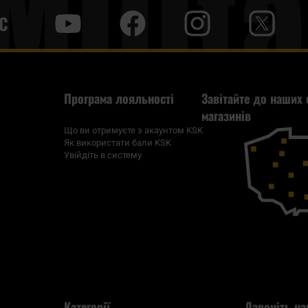
С
y
f
i
t
tt
Програма лояльності
Завітайте до наших 
магазинів
Що ви отримуєте з акаунтом KSK
Як використати бали KSK
Увійдіть в систему
Категорії
Дзвоніть на