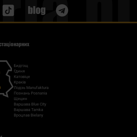
Blog
стаціонарних
Бидгощ
Гдиня
Катовіце
Краків
Лодзь Manufaktura
Познань Posnania
Щецин
Варшава Blue City
Варшава Tamka
Вроцлав Bielany
м