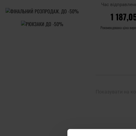
Greek Li
Час відправлен
1 187,0
Рекомендована ціна вир
ДО КОШ
Додати до
порівняння
Показувати на ко