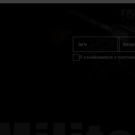
Підпишіт
Ім'я
на
нашу
Я ознайомився з
політик
розсилку
новин: