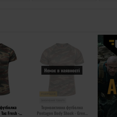
Додати
Додати
до
до
списку
списку
уподобань
уподобань
Немає в наявності
РОЗПРОДАЖ
ЗАКІНЧЕННЯ ТОВАРУ
 футболка
Термоактивна футболка
 Tac Fresh -
Pentagon Body Shock - Greek